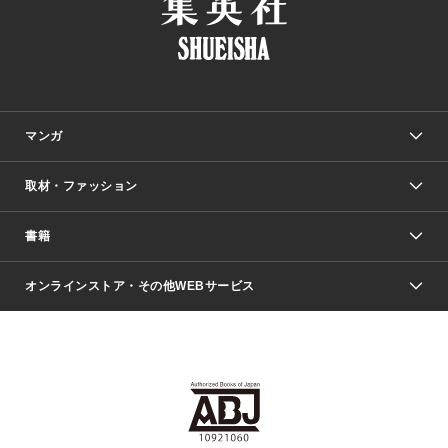
マンガ
取材・ファッション
少年マンガ
週刊少年ジャンプ
書籍
ファッション・美容
青年マンガ
ジャンプSQ.
Seventeen
週刊ヤングジャンプ
オンラインストア・その他WEBサービス
文芸・文庫・総合
芸能・情報・スポーツ
少女マンガ
Vジャンプ
non-no Web
ヤングジャンプ定期購読デジタル
すばる
Myojo
オンラインストア
りぼん
学芸・ノンフィクション・新書
最強ジャンプ
女性マンガ
@BAILA
ヤンジャン＋
小説すばる
週プレNEWS
マーガレット
集英社OTOコンテンツ
集英社 学芸編集部
少年ジャンプ＋
その他WEBサービス
クッキー
ライトノベル・ノベライズ
MAQUIA ONLINE
となりのヤングジャンプ
集英社 文芸ステーション
週プレ グラジャパ！
別冊マーガレット
SHUEISHA MANGA-ART HERITAGE
集英社 ビジネス書
ゼブラック
ココハナ
SHUEISHA ADNAVI
SPUR.JP
集英社Webマガジン Cobalt
グランドジャンプ