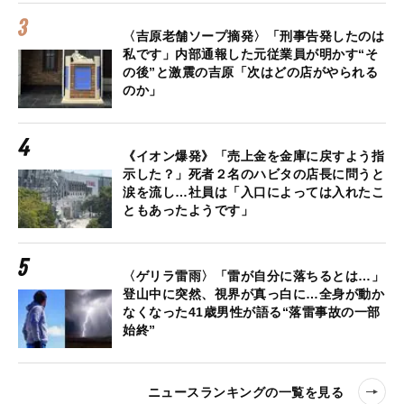
〈吉原老舗ソープ摘発〉「刑事告発したのは
私です」内部通報した元従業員が明かす“そ
の後”と激震の吉原「次はどの店がやられる
のか」
《イオン爆発》「売上金を金庫に戻すよう指
示した？」死者２名のハビタの店長に問うと
涙を流し…社員は「入口によっては入れたこ
ともあったようです」
〈ゲリラ雷雨〉「雷が自分に落ちるとは…」
登山中に突然、視界が真っ白に…全身が動か
なくなった41歳男性が語る“落雷事故の一部
始終”
ニュースランキングの一覧を見る