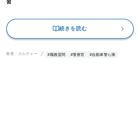
習
続きを読む
教養・カルチャー
#職務質問
#警察官
#自動車警ら隊