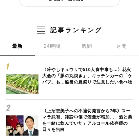
記事ランキング
最新
24時間
週間
月間
〈冷やしキュウリで510人食中毒も…〉花火
大会の「豚の丸焼き」、キッチンカーの「ケ
バブ」も…酷暑の夏祭りで注意したい食べ物
《上沼恵美子への不適切発言から7年》スー
マラ武智、誹謗中傷で酒量が増加…「酒と薬
を一緒に飲んでいた」アルコール依存症の
日々を告白