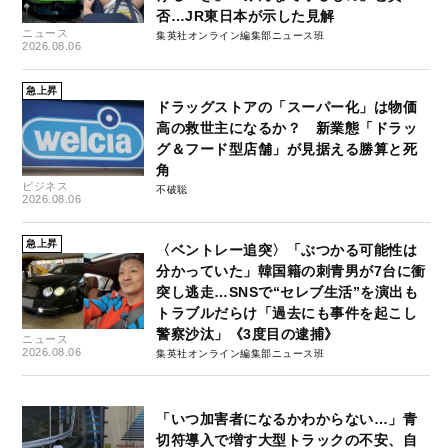
否…JR東日本が示した見解
ニュース
集英社オンライン編集部ニュース班
2026.08.06
急上昇
ドラッグストアの「スーパー化」は物価
高の救世主になるか？ 新業態「ドラッ
グ＆フード型店舗」が見据える勝算と死
角
ビジネス
不破聡
2026.08.06
急上昇
〈ベントレー追突〉「ぶつかる可能性は
分かっていた」韓国籍の刺青男が7台に衝
突し逃走…SNSで“セレブ生活”を演出も
トラブルだらけ「過去にも事件を起こし
警察沙汰」《3度目の逮捕》
ニュース
2026.08.06
集英社オンライン編集部ニュース班
「いつ加害者になるかわからない…」青
切符導入で増す大型トラックの不安、自