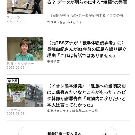
る？ データが明らかにする“短縮”の弊害
「7回制が奪うもの-データが証明するドラマの消
スポーツ
失-」
2026.08.06
ゴジキ（@godziki_55）
〈元TBSアナが「被爆体験伝承者」に〉
長峰由紀さんが81年前の広島を語り継ぐ
理由「これは昔話ではありません」
中島早苗
教養・カルチャー
2026.08.06
急上昇
〈イオン熊本爆発〉「遺族への当初説明
は…保身みたいなところがあった」ハビ
タ幹部が謝罪告白「建物内に戻りたいと
本人は言ってなかった」
ニュース
集英社オンライン編集部ニュース班
2026.08.05
新着記事一覧を見る