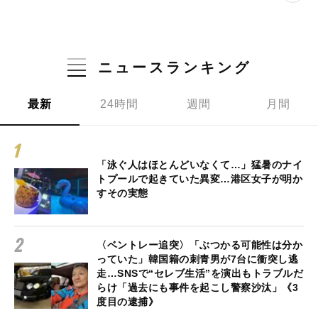
ニュースランキング
最新
24時間
週間
月間
「泳ぐ人はほとんどいなくて…」猛暑のナイ
トプールで起きていた異変…港区女子が明か
すその実態
〈ベントレー追突〉「ぶつかる可能性は分か
っていた」韓国籍の刺青男が7台に衝突し逃
走…SNSで“セレブ生活”を演出もトラブルだ
らけ「過去にも事件を起こし警察沙汰」《3
度目の逮捕》