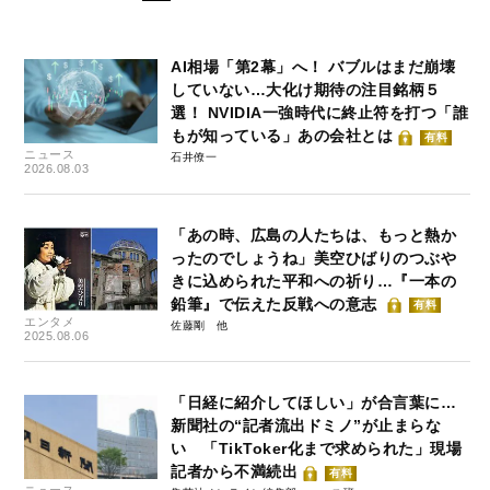
AI相場「第2幕」へ！ バブルはまだ崩壊
していない…大化け期待の注目銘柄５
選！ NVIDIA一強時代に終止符を打つ「誰
もが知っている」あの会社とは
有料
ニュース
石井僚一
2026.08.03
「あの時、広島の人たちは、もっと熱か
ったのでしょうね」美空ひばりのつぶや
きに込められた平和への祈り…『一本の
鉛筆』で伝えた反戦への意志
有料
エンタメ
佐藤剛
2025.08.06
「日経に紹介してほしい」が合言葉に…
新聞社の“記者流出ドミノ”が止まらな
い 「TikToker化まで求められた」現場
記者から不満続出
有料
ニュース