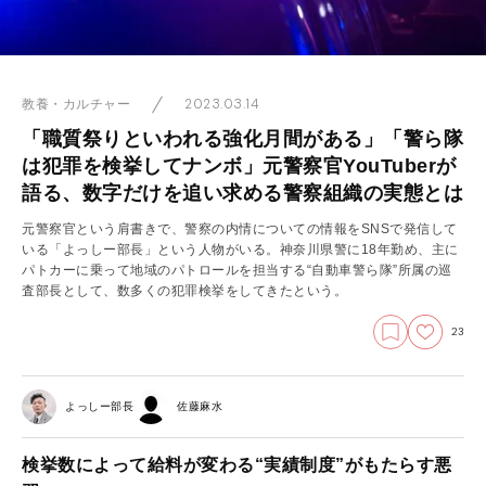
2023.03.14
教養・カルチャー
「職質祭りといわれる強化月間がある」「警ら隊
は犯罪を検挙してナンボ」元警察官YouTuberが
語る、数字だけを追い求める警察組織の実態とは
元警察官という肩書きで、警察の内情についての情報をSNSで発信して
いる「よっしー部長」という人物がいる。神奈川県警に18年勤め、主に
パトカーに乗って地域のパトロールを担当する“自動車警ら隊”所属の巡
査部長として、数多くの犯罪検挙をしてきたという。
23
よっしー部長
佐藤麻水
検挙数によって給料が変わる“実績制度”がもたらす悪