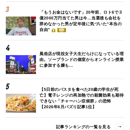
「もうお金はないです」20年前、ロト6で３
億2000万円当てた男は今…当選後も会社を
辞めなかった男が定年後に気づいた“本当の
自由”
有料
風俗店が現役女子大生だらけになっている理
由。ソープランドの個室からオンライン授業
に参加する嬢も…
【5日前のパスタを食べた20歳の学生が死
亡】電子レンジの再加熱での殺菌効果も期待
できない「チャーハン症候群」の恐怖
【2026年6月バズり記事1位】
記事ランキングの一覧を見る