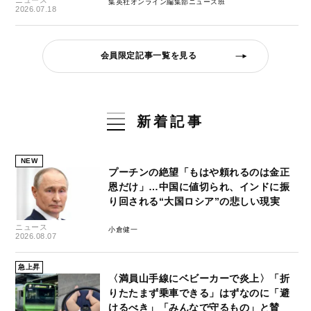
集英社オンライン編集部ニュース班
2026.07.18
会員限定記事一覧を見る
新着記事
NEW
プーチンの絶望「もはや頼れるのは金正
恩だけ」…中国に値切られ、インドに振
り回される“大国ロシア”の悲しい現実
ニュース
小倉健一
2026.08.07
急上昇
〈満員山手線にベビーカーで炎上〉「折
りたたまず乗車できる」はずなのに「避
けるべき」「みんなで守るもの」と賛