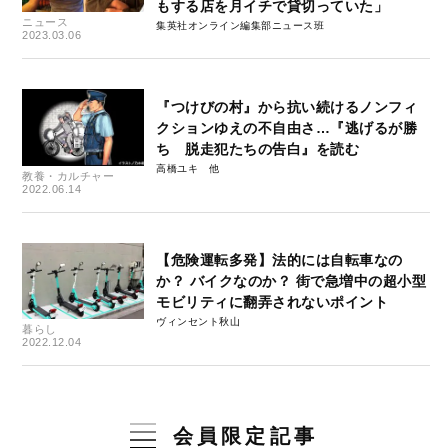
もする店を月イチで貸切っていた」
ニュース
集英社オンライン編集部ニュース班
2023.03.06
『つけびの村』から抗い続けるノンフィ
クションゆえの不自由さ…『逃げるが勝
ち 脱走犯たちの告白』を読む
高橋ユキ
教養・カルチャー
2022.06.14
【危険運転多発】法的には自転車なの
か？ バイクなのか？ 街で急増中の超小型
モビリティに翻弄されないポイント
ヴィンセント秋山
暮らし
2022.12.04
会員限定記事