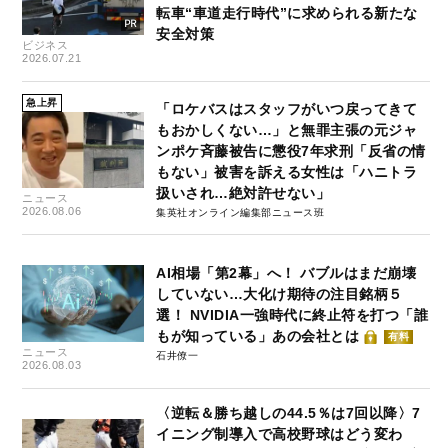
転車“車道走行時代”に求められる新たな
安全対策
ビジネス
2026.07.21
急上昇
「ロケバスはスタッフがいつ戻ってきて
もおかしくない…」と無罪主張の元ジャ
ンポケ斉藤被告に懲役7年求刑「反省の情
もない」被害を訴える女性は「ハニトラ
扱いされ…絶対許せない」
ニュース
2026.08.06
集英社オンライン編集部ニュース班
AI相場「第2幕」へ！ バブルはまだ崩壊
していない…大化け期待の注目銘柄５
選！ NVIDIA一強時代に終止符を打つ「誰
もが知っている」あの会社とは
有料
ニュース
石井僚一
2026.08.03
〈逆転＆勝ち越しの44.5％は7回以降〉7
イニング制導入で高校野球はどう変わ