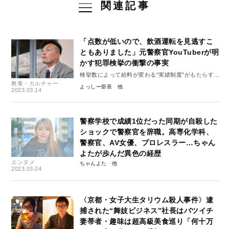
関連記事
「点数が低いので、飲酒運転を見逃すこ
ともありました」元警察官YouTuberが明
かす犯罪検挙の衝撃の事実
検挙数によって給料が変わる“実績制度”がもたらすも
教養・カルチャー
の
よっしー部長
2023.03.14
警察学校で成績1位だった同期が自殺した
ショックで警察官を辞職。高専化学科、
警察官、AV女優、プロレスラー…ちゃん
よたが歩んだ異色の経歴
エンタメ
ちゃんよた
2023.03.04
〈京都・女子大生タリウム殺人事件〉逮
捕された“舞妓ビジネス”社長はバツイチ
妻帯者・趣味は超高級美食巡り「何十万