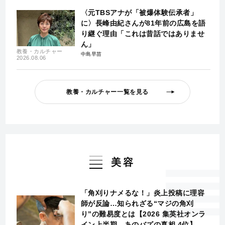
〈元TBSアナが「被爆体験伝承者」
に〉長峰由紀さんが81年前の広島を語
り継ぐ理由「これは昔話ではありませ
ん」
教養・カルチャー
中島早苗
2026.08.06
教養・カルチャー一覧を見る
美容
「角刈りナメるな！」炎上投稿に理容
師が反論…知られざる“マジの角刈
り”の難易度とは【2026 集英社オンラ
イン上半期 あのバズの真相 4位】