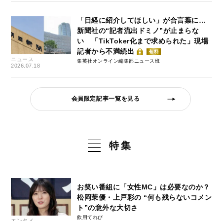
「日経に紹介してほしい」が合言葉に…
新聞社の“記者流出ドミノ”が止まらな
い 「TikToker化まで求められた」現場
記者から不満続出
有料
ニュース
集英社オンライン編集部ニュース班
2026.07.18
会員限定記事一覧を見る
特集
お笑い番組に「女性MC」は必要なのか？
松岡茉優・上戸彩の “何も残らないコメン
ト”の意外な大切さ
飲用てれび
エンタメ