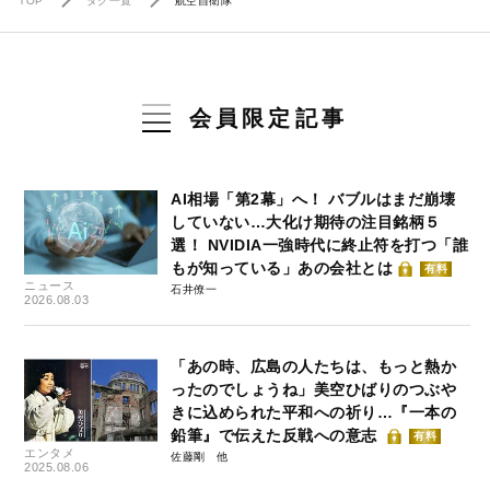
TOP
タグ一覧
航空自衛隊
会員限定記事
AI相場「第2幕」へ！ バブルはまだ崩壊
していない…大化け期待の注目銘柄５
選！ NVIDIA一強時代に終止符を打つ「誰
もが知っている」あの会社とは
有料
ニュース
石井僚一
2026.08.03
「あの時、広島の人たちは、もっと熱か
ったのでしょうね」美空ひばりのつぶや
きに込められた平和への祈り…『一本の
鉛筆』で伝えた反戦への意志
有料
エンタメ
佐藤剛
2025.08.06