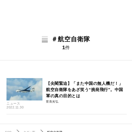
＃航空自衛隊
1
件
【尖閣緊迫】「また中国の無人機だ！」
航空自衛隊をあざ笑う“挑発飛行”。中国
軍の真の目的とは
世良光弘
ニュース
2022.11.30