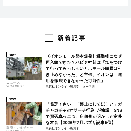
新着記事
NEW
《イオンモール熊本爆発》避難後になぜ
再入館できた？ハビタ幹部は「気をつけ
て行ってらっしゃいと…モール職員は引
き止めなかった」と主張、イオンは「運
用を徹底できなかった可能性」
ニュース
2026.08.07
集英社オンライン編集部ニュース班
NEW
「貧乏くさい」「禁止にしてほしい」ガ
チャガチャの“サーチ行為”が物議 SNS
で賛否真っ二つ、店舗側が明かした意外
な本音【2026年7月バズり記事5位】
教養・カルチャー
集英社オンライン編集部