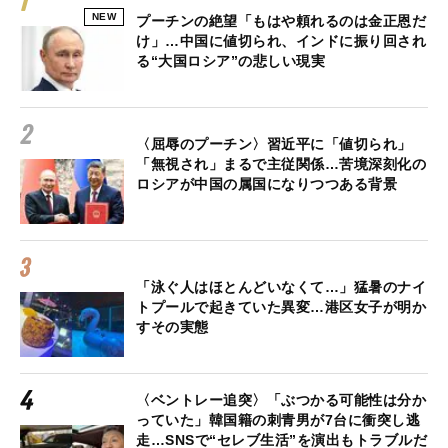
NEW
プーチンの絶望「もはや頼れるのは金正恩だ
け」…中国に値切られ、インドに振り回され
る“大国ロシア”の悲しい現実
〈屈辱のプーチン〉習近平に「値切られ」
「無視され」まるで主従関係…苦境深刻化の
ロシアが中国の属国になりつつある背景
「泳ぐ人はほとんどいなくて…」猛暑のナイ
トプールで起きていた異変…港区女子が明か
すその実態
〈ベントレー追突〉「ぶつかる可能性は分か
っていた」韓国籍の刺青男が7台に衝突し逃
走…SNSで“セレブ生活”を演出もトラブルだ