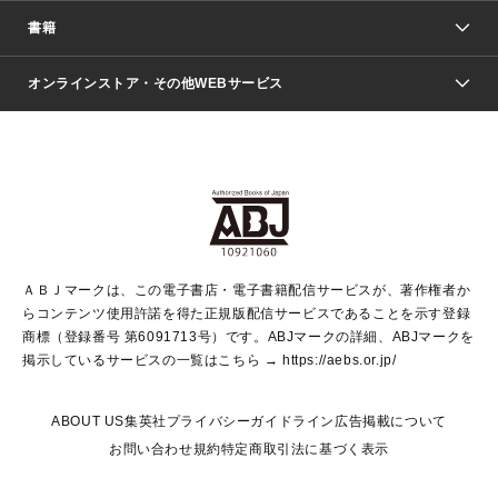
週刊少年ジャンプ
書籍
ファッション・美容
青年マンガ
ジャンプSQ.
Seventeen
週刊ヤングジャンプ
オンラインストア・その他WEBサービス
文芸・文庫・総合
芸能・情報・スポーツ
少女マンガ
Vジャンプ
non-no Web
ヤングジャンプ定期購読デジタル
すばる
Myojo
オンラインストア
りぼん
学芸・ノンフィクション・新書
最強ジャンプ
女性マンガ
@BAILA
ヤンジャン＋
小説すばる
週プレNEWS
マーガレット
集英社OTOコンテンツ
集英社 学芸編集部
少年ジャンプ＋
その他WEBサービス
クッキー
ライトノベル・ノベライズ
MAQUIA ONLINE
となりのヤングジャンプ
集英社 文芸ステーション
週プレ グラジャパ！
別冊マーガレット
SHUEISHA MANGA-ART HERITAGE
集英社 ビジネス書
ゼブラック
ココハナ
SHUEISHA ADNAVI
SPUR.JP
集英社Webマガジン Cobalt
グランドジャンプ
web 集英社文庫
キッズ
web Sportiva
マンガMee
ジャンプキャラクターズストア
集英社新書
ジャンプルーキー！
月刊オフィスユー
ＡＢＪマークは、この電子書店・電子書籍配信サービスが、著作権者か
EDITOR'S LAB
LEE
集英社オレンジ文庫
ウルトラジャンプ
青春と読書
パラスポ＋！
らコンテンツ使用許諾を得た正規版配信サービスであることを示す登録
集英社みらい文庫
リマコミ＋
HAPPY PLUS STORE
集英社新書プラス
ジャンプTOON
商標（登録番号 第6091713号）です。ABJマークの詳細、ABJマークを
Marisol
シフォン文庫
アジア人物史
S-KIDS.LAND
マンガMeets
掲示しているサービスの一覧はこちら →
https://aebs.or.jp/
shueisha vox
よみタイ
S-MANGA
Web éclat
ダッシュエックス文庫
LEEマルシェ
kotoba
集英社ジャンプリミックス
ABOUT US
集英社プライバシーガイドライン
広告掲載について
T JAPAN:The New York Times Style Magazine
JUMP j BOOKS
お問い合わせ
規約
特定商取引法に基づく表示
SHOP Marisol
e!集英社
集英社コミック文庫
集英社女性誌ポータル
éclat premium
imidas