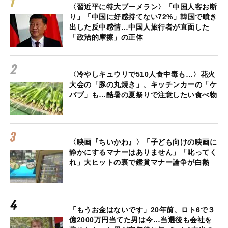
〈習近平に特大ブーメラン〉「中国人客お断
り」「中国に好感持てない72%」韓国で噴き
出した反中感情…中国人旅行者が直面した
「政治的摩擦」の正体
〈冷やしキュウリで510人食中毒も…〉花火
大会の「豚の丸焼き」、キッチンカーの「ケ
バブ」も…酷暑の夏祭りで注意したい食べ物
〈映画『ちいかわ』〉「子ども向けの映画に
静かにするマナーはありません」「叱ってく
れ」大ヒットの裏で鑑賞マナー論争が白熱
「もうお金はないです」20年前、ロト6で３
億2000万円当てた男は今…当選後も会社を