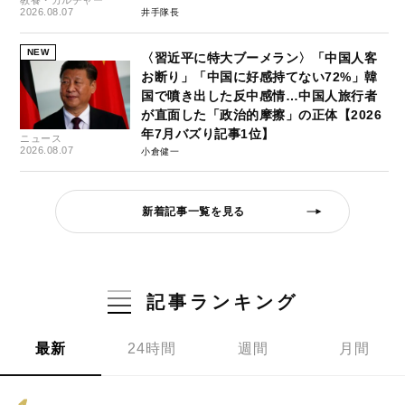
2026.08.07
井手隊長
NEW
〈習近平に特大ブーメラン〉「中国人客
お断り」「中国に好感持てない72%」韓
国で噴き出した反中感情…中国人旅行者
が直面した「政治的摩擦」の正体【2026
年7月バズり記事1位】
ニュース
2026.08.07
小倉健一
新着記事一覧を見る
記事ランキング
最新
24時間
週間
月間