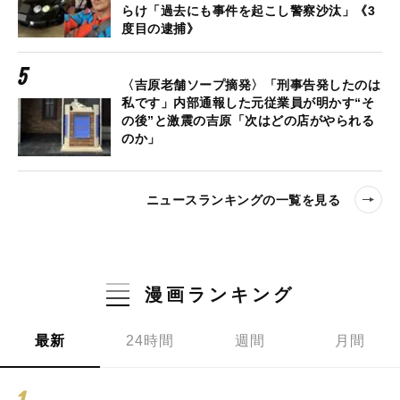
らけ「過去にも事件を起こし警察沙汰」《3
度目の逮捕》
〈吉原老舗ソープ摘発〉「刑事告発したのは
私です」内部通報した元従業員が明かす“そ
の後”と激震の吉原「次はどの店がやられる
のか」
ニュースランキングの一覧を見る
漫画ランキング
最新
24時間
週間
月間