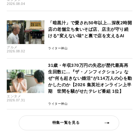
2026.08.04
「暗黒汁」で愛され50年以上…深夜2時開
店の老舗立ち食いそば店、店主が守り続
ける"変えない味"と裏で店を支えるAI
グルメ
ライター神山
2026.08.02
31歳・年収370万円の失恋が歴代最高再
生回数に…『ザ・ノンフィクション』な
ぜ“何も起きない婚活”が114万人の心を動
かしたのか【2026 集英社オンライン上半
期 世間を騒がせたテレビ番組 1位】
エンタメ
2026.07.31
ライター神山
特集一覧を見る