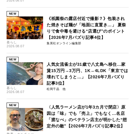
2026.08.07
NEW
《祇園祭の露店付近で撮影？》包装され
た焼きそば麺が「地面に直置き…」 夏祭
りで食中毒を避ける“店選び”のポイント
【2026年7月バズり記事4位】
暮らし
集英社オンライン編集部
2026.08.07
NEW
人気女流雀士が31歳で八丈島へ移住…家
賃15万円→3万円、1K→4LDK「東京では
壊れてしまうと…」【2026年7月バズり
記事3位】
暮らし
松岡千晶
2026.08.07
NEW
〈人気ラーメン店が1年3カ月で閉店〉原
因は「味」でも「売上」でもなく…名店
「渡なべ」のベテラン店主が明かした“想
定外の敵”【2026年7月バズり記事2位】
教養・カルチャー