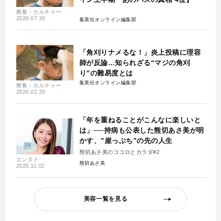
教養・カルチャー
2026.07.30
集英社オンライン編集部
「角刈りナメるな！」炎上投稿に理容
師が反論…知られざる“マジの角刈
り”の難易度とは
集英社オンライン編集部
教養・カルチャー
2026.02.28
「年を重ねることがこんなに楽しいと
は」──持病も公表した熊切あさ美が明
かす、”崖っぷち”の先の人生
熊切あさ美のココロとカラダ#2
エンタメ
熊切あさ美
2025.11.02
美容一覧を見る