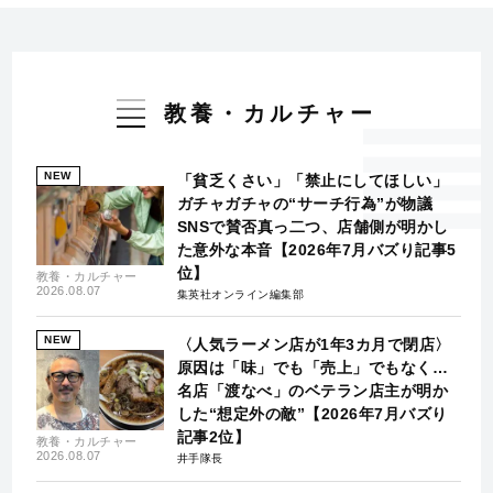
教養・カルチャー
NEW
「貧乏くさい」「禁止にしてほしい」
ガチャガチャの“サーチ行為”が物議
SNSで賛否真っ二つ、店舗側が明かし
た意外な本音【2026年7月バズり記事5
位】
教養・カルチャー
2026.08.07
集英社オンライン編集部
NEW
〈人気ラーメン店が1年3カ月で閉店〉
原因は「味」でも「売上」でもなく…
名店「渡なべ」のベテラン店主が明か
した“想定外の敵”【2026年7月バズり
記事2位】
教養・カルチャー
2026.08.07
井手隊長