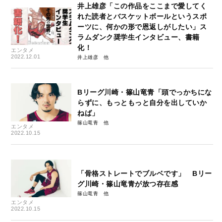
井上雄彦「この作品をここまで愛してく
れた読者とバスケットボールというスポ
ーツに、何かの形で恩返しがしたい」ス
ラムダンク奨学生インタビュー、書籍
化！
エンタメ
2022.12.01
井上雄彦
Bリーグ川崎・篠山竜青「頭でっかちにな
らずに、もっともっと自分を出していか
ねば」
篠山竜青
エンタメ
2022.10.15
「骨格ストレートでブルベです」 Bリー
グ川崎・篠山竜青が放つ存在感
篠山竜青
エンタメ
2022.10.15