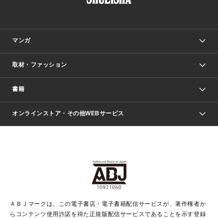
マンガ
取材・ファッション
少年マンガ
週刊少年ジャンプ
書籍
ファッション・美容
青年マンガ
ジャンプSQ.
Seventeen
週刊ヤングジャンプ
オンラインストア・その他WEBサービス
文芸・文庫・総合
芸能・情報・スポーツ
少女マンガ
Vジャンプ
non-no Web
ヤングジャンプ定期購読デジタル
すばる
Myojo
オンラインストア
りぼん
学芸・ノンフィクション・新書
最強ジャンプ
女性マンガ
@BAILA
ヤンジャン＋
小説すばる
週プレNEWS
マーガレット
集英社OTOコンテンツ
集英社 学芸編集部
少年ジャンプ＋
その他WEBサービス
クッキー
ライトノベル・ノベライズ
MAQUIA ONLINE
となりのヤングジャンプ
集英社 文芸ステーション
週プレ グラジャパ！
別冊マーガレット
SHUEISHA MANGA-ART HERITAGE
集英社 ビジネス書
ゼブラック
ココハナ
SHUEISHA ADNAVI
SPUR.JP
集英社Webマガジン Cobalt
グランドジャンプ
web 集英社文庫
キッズ
web Sportiva
マンガMee
ジャンプキャラクターズストア
集英社新書
ジャンプルーキー！
月刊オフィスユー
ＡＢＪマークは、この電子書店・電子書籍配信サービスが、著作権者か
EDITOR'S LAB
LEE
集英社オレンジ文庫
ウルトラジャンプ
青春と読書
パラスポ＋！
らコンテンツ使用許諾を得た正規版配信サービスであることを示す登録
集英社みらい文庫
リマコミ＋
HAPPY PLUS STORE