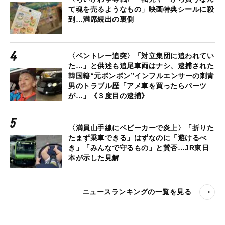
て魂を売るようなもの」映画特典シールに殺
到…満席続出の裏側
〈ベントレー追突〉「対立集団に追われてい
た…」と供述も追尾車両はナシ、逮捕された
韓国籍“元ボンボン”インフルエンサーの刺青
男のトラブル歴「アメ車を買ったらパーツ
が…」《３度目の逮捕》
〈満員山手線にベビーカーで炎上〉「折りた
たまず乗車できる」はずなのに「避けるべ
き」「みんなで守るもの」と賛否…JR東日
本が示した見解
ニュースランキングの一覧を見る