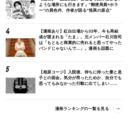
ような場所にも行きます」“郵便局員×ホラ
ー”の異色作、作者が語る“怪異の原点”
【漫画あり】紅白出場から32年、今も再結
成が望まれる「たま」。元メンバー石川浩司
は「もともと商業的に売れると思ってやった
バンドじゃないんで…」。漫画も話題に
【相原コージ】入院後、待ちに待った妻と息
子との面会。気分が昂ったためか、自分でも
思ってもみなかった行動に出てしまい……
漫画ランキングの一覧を見る