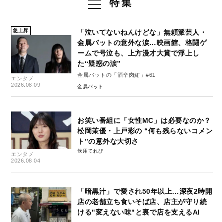
特集
急上昇
「泣いてないねんけどな」無頼派芸人・
金属バットの意外な涙…映画館、格闘ゲ
ームで号泣も、上方漫才大賞で浮上し
た“疑惑の涙”
金属バットの「酒辛肉鮪」#61
エンタメ
2026.08.09
金属バット
お笑い番組に「女性MC」は必要なのか？
松岡茉優・上戸彩の “何も残らないコメン
ト”の意外な大切さ
飲用てれび
エンタメ
2026.08.04
「暗黒汁」で愛され50年以上…深夜2時開
店の老舗立ち食いそば店、店主が守り続
ける"変えない味"と裏で店を支えるAI