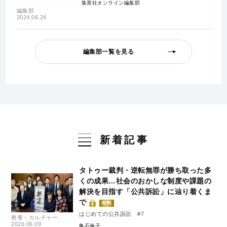
集英社オンライン編集部
編集部
2024.06.24
編集部一覧を見る
新着記事
タトゥー裁判・逆転無罪が勝ち取った多
くの成果…社会のおかしな制度や課題の
解決を目指す「公共訴訟」に辿り着くま
で
有料
はじめての公共訴訟 #7
教養・カルチャー
2026.06.09
亀石倫子