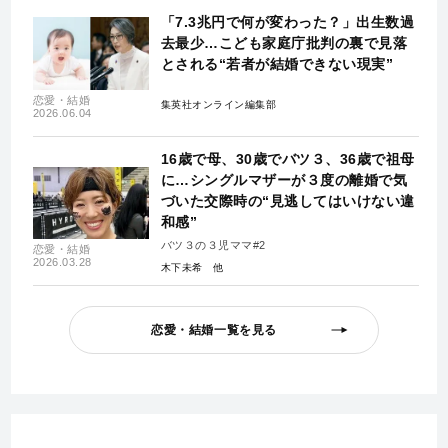
「7.3兆円で何が変わった？」出生数過
去最少…こども家庭庁批判の裏で見落
とされる“若者が結婚できない現実”
恋愛・結婚
集英社オンライン編集部
2026.06.04
16歳で母、30歳でバツ３、36歳で祖母
に…シングルマザーが３度の離婚で気
づいた交際時の“見逃してはいけない違
和感”
バツ３の３児ママ#2
恋愛・結婚
2026.03.28
木下未希
恋愛・結婚一覧を見る