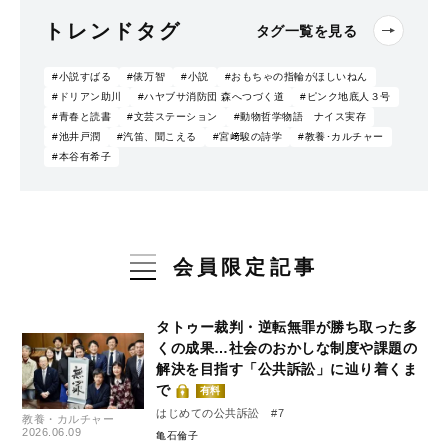
トレンドタグ
タグ一覧を見る
#小説すばる
#俵万智
#小説
#おもちゃの指輪がほしいねん
#ドリアン助川
#ハヤブサ消防団 森へつづく道
#ピンク地底人３号
#青春と読書
#文芸ステーション
#動物哲学物語 ナイス実存
#池井戸潤
#汽笛、聞こえる
#宮﨑駿の詩学
#教養･カルチャー
#本谷有希子
会員限定記事
タトゥー裁判・逆転無罪が勝ち取った多
くの成果…社会のおかしな制度や課題の
解決を目指す「公共訴訟」に辿り着くま
で
有料
はじめての公共訴訟 #7
教養・カルチャー
2026.06.09
亀石倫子