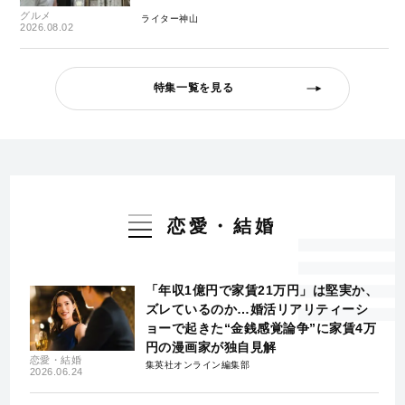
グルメ
ライター神山
2026.08.02
特集一覧を見る
恋愛・結婚
「年収1億円で家賃21万円」は堅実か、
ズレているのか…婚活リアリティーシ
ョーで起きた“金銭感覚論争”に家賃4万
円の漫画家が独自見解
恋愛・結婚
集英社オンライン編集部
2026.06.24