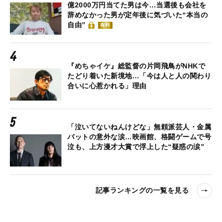
億2000万円当てた男は今…当選後も会社を
辞めなかった男が定年後に気づいた“本当の
自由”
有料
『めちゃイケ』総監督の片岡飛鳥がNHKで
たどり着いた新境地…「今は人と人の関わり
合いに心惹かれる」理由
「泣いてないねんけどな」無頼派芸人・金属
バットの意外な涙…映画館、格闘ゲームで号
泣も、上方漫才大賞で浮上した“疑惑の涙”
記事ランキングの一覧を見る