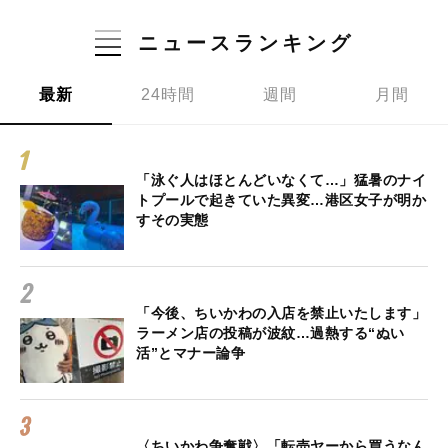
ニュースランキング
最新
24時間
週間
月間
「泳ぐ人はほとんどいなくて…」猛暑のナイ
トプールで起きていた異変…港区女子が明か
すその実態
「今後、ちいかわの入店を禁止いたします」
ラーメン店の投稿が波紋…過熱する“ぬい
活”とマナー論争
〈ちいかわ争奪戦〉「転売ヤーから買うなん