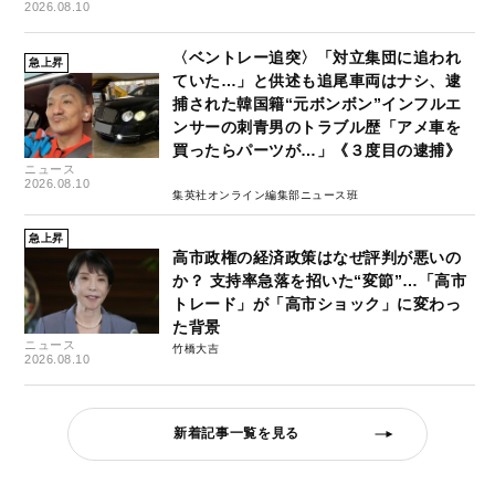
2026.08.10
〈ベントレー追突〉「対立集団に追われ
急上昇
ていた…」と供述も追尾車両はナシ、逮
捕された韓国籍“元ボンボン”インフルエ
ンサーの刺青男のトラブル歴「アメ車を
買ったらパーツが…」《３度目の逮捕》
ニュース
2026.08.10
集英社オンライン編集部ニュース班
急上昇
高市政権の経済政策はなぜ評判が悪いの
か？ 支持率急落を招いた“変節”…「高市
トレード」が「高市ショック」に変わっ
た背景
ニュース
竹橋大吉
2026.08.10
新着記事一覧を見る