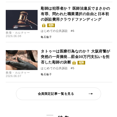
彫師は犯罪者か？ 医師法違反でまさかの
有罪、問われた職業選択の自由と日本初
の訴訟費用クラウドファンディング
有料
はじめての公共訴訟 #6
教養・カルチャー
2026.06.08
亀石倫子
タトゥーは医療行為なのか？ 大阪府警が
突然の一斉摘発…罰金30万円支払いを拒
否した彫師の決断
有料
はじめての公共訴訟 #5
教養・カルチャー
亀石倫子
2026.06.07
会員限定記事一覧を見る