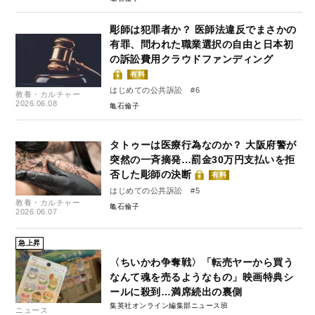
彫師は犯罪者か？ 医師法違反でまさかの
有罪、問われた職業選択の自由と日本初
の訴訟費用クラウドファンディング
有料
はじめての公共訴訟 #6
教養・カルチャー
2026.06.08
亀石倫子
タトゥーは医療行為なのか？ 大阪府警が
突然の一斉摘発…罰金30万円支払いを拒
否した彫師の決断
有料
はじめての公共訴訟 #5
教養・カルチャー
亀石倫子
2026.06.07
急上昇
〈ちいかわ争奪戦〉「転売ヤーから買う
なんて魂を売るようなもの」映画特典シ
ールに殺到…満席続出の裏側
集英社オンライン編集部ニュース班
ニュース