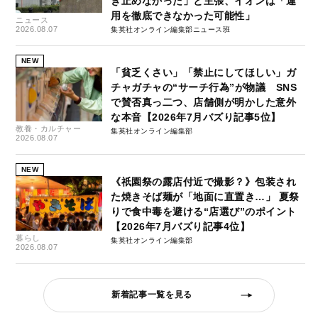
き止めなかった」と主張、イオンは「運
用を徹底できなかった可能性」
ニュース
2026.08.07
集英社オンライン編集部ニュース班
NEW
「貧乏くさい」「禁止にしてほしい」ガ
チャガチャの“サーチ行為”が物議 SNS
で賛否真っ二つ、店舗側が明かした意外
な本音【2026年7月バズり記事5位】
教養・カルチャー
集英社オンライン編集部
2026.08.07
NEW
《祇園祭の露店付近で撮影？》包装され
た焼きそば麺が「地面に直置き…」 夏祭
りで食中毒を避ける“店選び”のポイント
【2026年7月バズり記事4位】
暮らし
集英社オンライン編集部
2026.08.07
新着記事一覧を見る