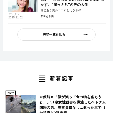
かす、”崖っぷち”の先の人生
熊切あさ美のココロとカラダ#2
エンタメ
熊切あさ美
2025.11.02
美容一覧を見る
新着記事
NEW
≪飯能≫「腹が減って食べ物を盗もう
と…」91歳女性殺害を供述したベトナム
国籍の男、在留資格なし…奪った車で“3
台追突”の逃走劇