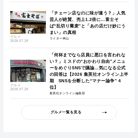
「チェーン店なのに味が違う？」人気
芸人が絶賛、売上1.2倍に…富士そ
ば“乱切り蕎麦”と「あの店だけ妙にう
まい」の真相
グルメ
ライター神山
2026.07.29
「何杯までなら店員に悪口を言われな
い？」ミスドの“おかわり自由”メニュ
ーをめぐりSNSで議論…気になる公式
の回答は【2026 集英社オンライン上半
期 SNSを分断した“マナー論争” 4
グルメ
位】
2026.07.29
集英社オンライン編集部
グルメ一覧を見る