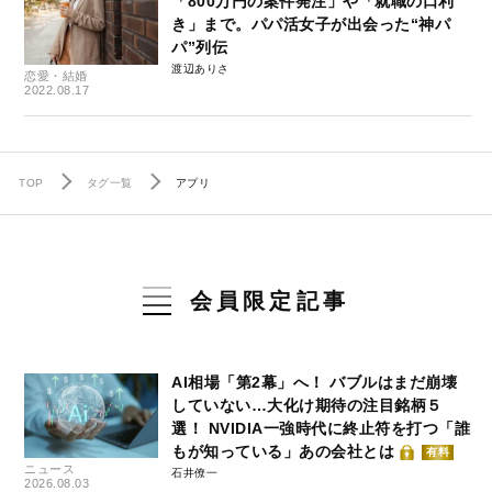
「800万円の案件発注」や「就職の口利
き」まで。パパ活女子が出会った“神パ
パ”列伝
渡辺ありさ
恋愛・結婚
2022.08.17
TOP
タグ一覧
アプリ
会員限定記事
AI相場「第2幕」へ！ バブルはまだ崩壊
していない…大化け期待の注目銘柄５
選！ NVIDIA一強時代に終止符を打つ「誰
もが知っている」あの会社とは
有料
ニュース
石井僚一
2026.08.03