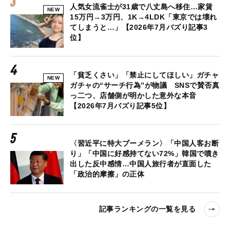
人気女流雀士が31歳で八丈島へ移住…家賃
NEW
15万円→3万円、1K→4LDK「東京では壊れ
てしまうと…」【2026年7月バズり記事3
位】
「貧乏くさい」「禁止にしてほしい」ガチャ
NEW
ガチャの“サーチ行為”が物議 SNSで賛否真
っ二つ、店舗側が明かした意外な本音
【2026年7月バズり記事5位】
〈習近平に特大ブーメラン〉「中国人客お断
り」「中国に好感持てない72%」韓国で噴き
出した反中感情…中国人旅行者が直面した
「政治的摩擦」の正体
記事ランキングの一覧を見る