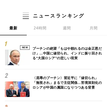
ニュースランキング
最新
24時間
週間
月間
NEW
プーチンの絶望「もはや頼れるのは金正恩だ
け」…中国に値切られ、インドに振り回され
る“大国ロシア”の悲しい現実
〈屈辱のプーチン〉習近平に「値切られ」
「無視され」まるで主従関係…苦境深刻化の
ロシアが中国の属国になりつつある背景