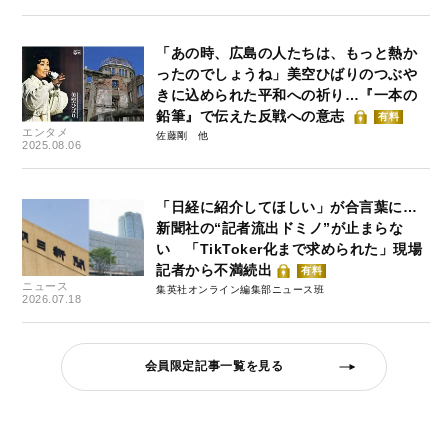
「あの時、広島の人たちは、もっと熱か
ったのでしょうね」美空ひばりのつぶや
きに込められた平和への祈り…『一本の
鉛筆』で伝えた反戦への意志
有料
エンタメ
佐藤剛
2025.08.06
「日経に紹介してほしい」が合言葉に…
新聞社の“記者流出ドミノ”が止まらな
い 「TikToker化まで求められた」現場
記者から不満続出
有料
ニュース
集英社オンライン編集部ニュース班
2026.07.18
会員限定記事一覧を見る