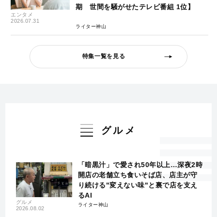
期 世間を騒がせたテレビ番組 1位】
エンタメ
2026.07.31
ライター神山
特集一覧を見る
グルメ
「暗黒汁」で愛され50年以上…深夜2時
開店の老舗立ち食いそば店、店主が守
り続ける"変えない味"と裏で店を支え
るAI
グルメ
ライター神山
2026.08.02