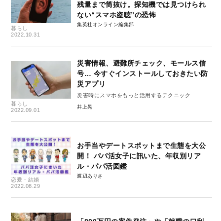
残量まで筒抜け。探知機では見つけられ
ない“スマホ盗聴”の恐怖
集英社オンライン編集部
暮らし
2022.10.31
災害情報、避難所チェック、モールス信
号… 今すぐインストールしておきたい防
災アプリ
災害時にスマホをもっと活用するテクニック
暮らし
井上晃
2022.09.01
お手当やデートスポットまで生態を大公
開！ パパ活女子に訊いた、年収別リア
ル・パパ活図鑑
渡辺ありさ
恋愛・結婚
2022.08.29