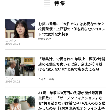
特集
お笑い番組に「女性MC」は必要なのか？
松岡茉優・上戸彩の “何も残らないコメン
ト”の意外な大切さ
飲用てれび
エンタメ
2026.08.04
「暗黒汁」で愛され50年以上…深夜2時開
店の老舗立ち食いそば店、店主が守り続
ける"変えない味"と裏で店を支えるAI
グルメ
ライター神山
2026.08.02
31歳・年収370万円の失恋が歴代最高再
生回数に…『ザ・ノンフィクション』な
ぜ“何も起きない婚活”が114万人の心を動
かしたのか【2026 集英社オンライン上半