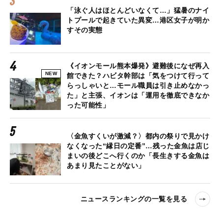
「泳ぐ人はほとんどいなくて…」猛暑のナイ
トプールで起きていた異変…港区女子が明か
すその実態
《イオンモール熊本爆発》避難後になぜ再入
NEW
館できた？ハビタ幹部は「気をつけて行って
らっしゃいと…モール職員は引き止めなかっ
た」と主張、イオンは「運用を徹底できなか
った可能性」
〈金魚すくいが激減？〉都内の祭りで見かけ
なくなった“縁日の定番”…残った金魚は店じ
まいの後どこへ行くのか「長生きする金魚は
あまり見たことがない」
ニュースランキングの一覧を見る