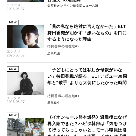
ニュース
集英社オンライン編集部ニュース班
2026.08.07
NEW
「昔の私なら絶対に言えなかった」ELT
持田香織が明かす「嫌いなもの」を口に
するようになった理由
持田香織の現在地#2
エンタメ
黒島暁生
2026.08.07
NEW
「子どもにとっては私しか母親がいな
い」持田香織が語る、ELTデビュー30周
年と“歌手”よりも大切にしたかった時間
持田香織の現在地#1
エンタメ
2026.08.07
黒島暁生
NEW
《イオンモール熊本爆発》避難後になぜ
再入館できた？ハビタ幹部は「気をつけ
て行ってらっしゃいと…モール職員は引