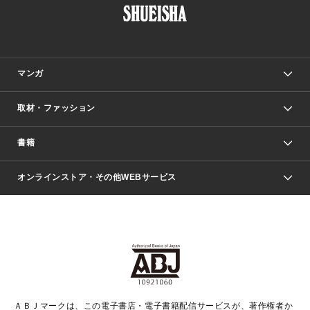
マンガ
取材・ファッション
少年マンガ
週刊少年ジャンプ
書籍
ファッション・美容
青年マンガ
ジャンプSQ.
Seventeen
週刊ヤングジャンプ
オンラインストア・その他WEBサービス
文芸・文庫・総合
芸能・情報・スポーツ
少女マンガ
Vジャンプ
non-no Web
ヤングジャンプ定期購読デジタル
すばる
Myojo
オンラインストア
りぼん
学芸・ノンフィクション・新書
最強ジャンプ
女性マンガ
@BAILA
ヤンジャン＋
小説すばる
週プレNEWS
マーガレット
集英社OTOコンテンツ
集英社 学芸編集部
少年ジャンプ＋
その他WEBサービス
クッキー
ライトノベル・ノベライズ
MAQUIA ONLINE
となりのヤングジャンプ
集英社 文芸ステーション
週プレ グラジャパ！
別冊マーガレット
SHUEISHA MANGA-ART HERITAGE
集英社 ビジネス書
ゼブラック
ココハナ
SHUEISHA ADNAVI
SPUR.JP
集英社Webマガジン Cobalt
グランドジャンプ
web 集英社文庫
キッズ
web Sportiva
マンガMee
ジャンプキャラクターズストア
集英社新書
ジャンプルーキー！
月刊オフィスユー
ＡＢＪマークは、この電子書店・電子書籍配信サービスが、著作権者か
EDITOR'S LAB
LEE