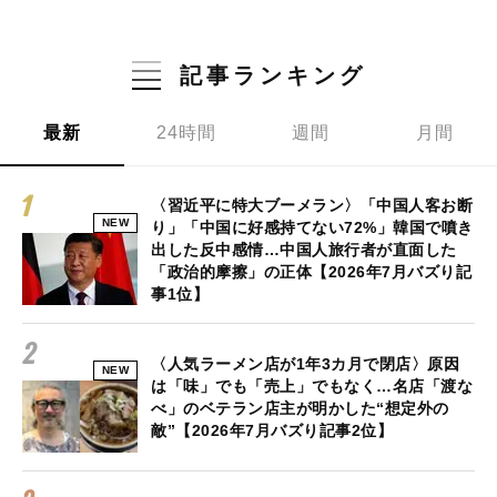
記事ランキング
最新
24時間
週間
月間
〈習近平に特大ブーメラン〉「中国人客お断
NEW
り」「中国に好感持てない72%」韓国で噴き
出した反中感情…中国人旅行者が直面した
「政治的摩擦」の正体【2026年7月バズり記
事1位】
〈人気ラーメン店が1年3カ月で閉店〉原因
NEW
は「味」でも「売上」でもなく…名店「渡な
べ」のベテラン店主が明かした“想定外の
敵”【2026年7月バズり記事2位】