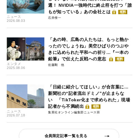
選！ NVIDIA一強時代に終止符を打つ「誰
もが知っている」あの会社とは
有料
ニュース
石井僚一
2026.08.03
「あの時、広島の人たちは、もっと熱か
ったのでしょうね」美空ひばりのつぶや
きに込められた平和への祈り…『一本の
鉛筆』で伝えた反戦への意志
有料
エンタメ
佐藤剛
2025.08.06
「日経に紹介してほしい」が合言葉に…
新聞社の“記者流出ドミノ”が止まらな
い 「TikToker化まで求められた」現場
記者から不満続出
有料
ニュース
集英社オンライン編集部ニュース班
2026.07.18
会員限定記事一覧を見る