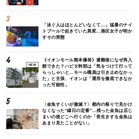
「泳ぐ人はほとんどいなくて…」猛暑のナイ
トプールで起きていた異変…港区女子が明か
すその実態
《イオンモール熊本爆発》避難後になぜ再入
NEW
館できた？ハビタ幹部は「気をつけて行って
らっしゃいと…モール職員は引き止めなかっ
た」と主張、イオンは「運用を徹底できなか
った可能性」
〈金魚すくいが激減？〉都内の祭りで見かけ
なくなった“縁日の定番”…残った金魚は店じ
まいの後どこへ行くのか「長生きする金魚は
あまり見たことがない」