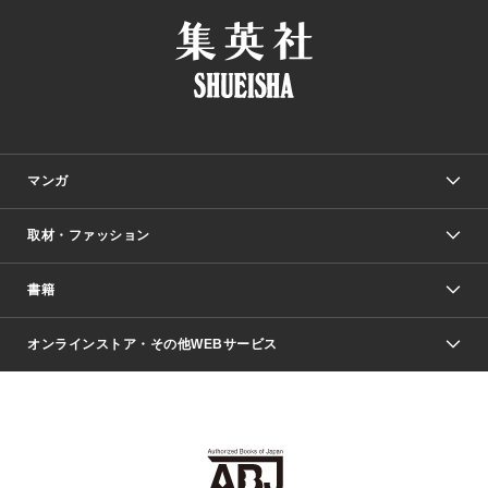
マンガ
取材・ファッション
少年マンガ
週刊少年ジャンプ
書籍
ファッション・美容
青年マンガ
ジャンプSQ.
Seventeen
週刊ヤングジャンプ
オンラインストア・その他WEBサービス
文芸・文庫・総合
芸能・情報・スポーツ
少女マンガ
Vジャンプ
non-no Web
ヤングジャンプ定期購読デジタル
すばる
Myojo
オンラインストア
りぼん
学芸・ノンフィクション・新書
最強ジャンプ
女性マンガ
@BAILA
ヤンジャン＋
小説すばる
週プレNEWS
マーガレット
集英社OTOコンテンツ
集英社 学芸編集部
少年ジャンプ＋
その他WEBサービス
クッキー
ライトノベル・ノベライズ
MAQUIA ONLINE
となりのヤングジャンプ
集英社 文芸ステーション
週プレ グラジャパ！
別冊マーガレット