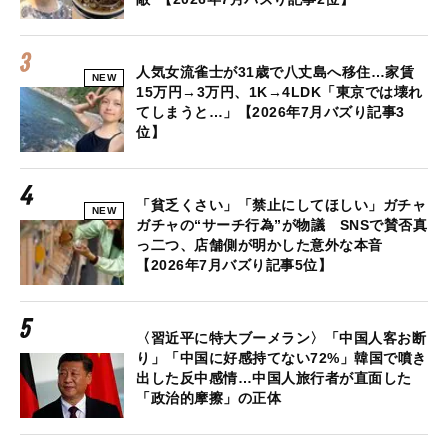
人気女流雀士が31歳で八丈島へ移住…家賃
NEW
15万円→3万円、1K→4LDK「東京では壊れ
てしまうと…」【2026年7月バズり記事3
位】
「貧乏くさい」「禁止にしてほしい」ガチャ
NEW
ガチャの“サーチ行為”が物議 SNSで賛否真
っ二つ、店舗側が明かした意外な本音
【2026年7月バズり記事5位】
〈習近平に特大ブーメラン〉「中国人客お断
り」「中国に好感持てない72%」韓国で噴き
出した反中感情…中国人旅行者が直面した
「政治的摩擦」の正体