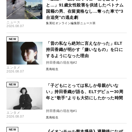
と…」91歳女性殺害を供述したベトナム
国籍の男、在留資格なし…奪った車で“3
台追突”の逃走劇
ニュース
集英社オンライン編集部ニュース班
2026.08.07
NEW
「昔の私なら絶対に言えなかった」ELT
持田香織が明かす「嫌いなもの」を口に
するようになった理由
持田香織の現在地#2
エンタメ
黒島暁生
2026.08.07
NEW
「子どもにとっては私しか母親がいな
い」持田香織が語る、ELTデビュー30周
年と“歌手”よりも大切にしたかった時間
持田香織の現在地#1
エンタメ
2026.08.07
黒島暁生
NEW
《イオンモール熊本爆発》避難後になぜ