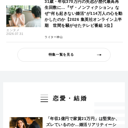
31歳・年収370万円の失恋が歴代最高再
生回数に…『ザ・ノンフィクション』な
ぜ“何も起きない婚活”が114万人の心を動
かしたのか【2026 集英社オンライン上半
期 世間を騒がせたテレビ番組 1位】
エンタメ
2026.07.31
ライター神山
特集一覧を見る
恋愛・結婚
「年収1億円で家賃21万円」は堅実か、
ズレているのか…婚活リアリティーシ