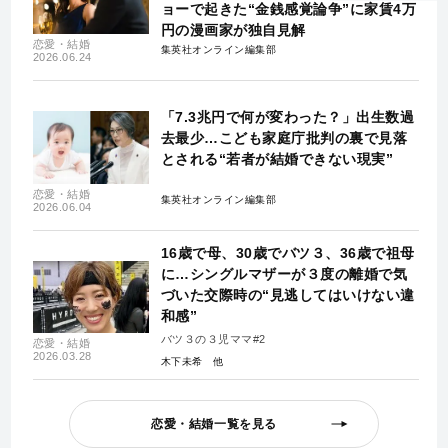
ョーで起きた“金銭感覚論争”に家賃4万
円の漫画家が独自見解
恋愛・結婚
集英社オンライン編集部
2026.06.24
「7.3兆円で何が変わった？」出生数過
去最少…こども家庭庁批判の裏で見落
とされる“若者が結婚できない現実”
恋愛・結婚
集英社オンライン編集部
2026.06.04
16歳で母、30歳でバツ３、36歳で祖母
に…シングルマザーが３度の離婚で気
づいた交際時の“見逃してはいけない違
和感”
バツ３の３児ママ#2
恋愛・結婚
2026.03.28
木下未希
恋愛・結婚一覧を見る