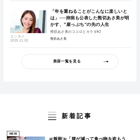
「年を重ねることがこんなに楽しいと
は」──持病も公表した熊切あさ美が明
かす、”崖っぷち”の先の人生
熊切あさ美のココロとカラダ#2
エンタメ
熊切あさ美
2025.11.02
美容一覧を見る
新着記事
NEW
≪飯能≫「腹が減って食べ物を盗もう