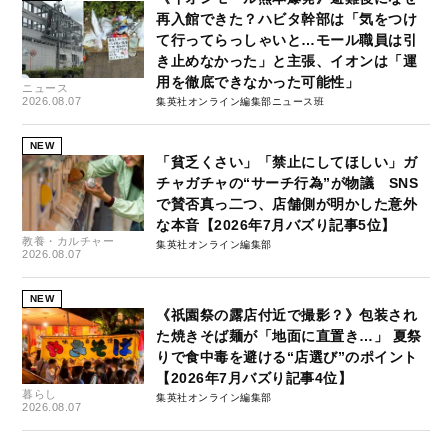
再入館できた？ハビタ幹部は「気をつけ
て行ってらっしゃいと…モール職員は引
き止めなかった」と主張、イオンは「運
用を徹底できなかった可能性」
ニュース
2026.08.07
集英社オンライン編集部ニュース班
NEW
「貧乏くさい」「禁止にしてほしい」ガ
チャガチャの“サーチ行為”が物議 SNS
で賛否真っ二つ、店舗側が明かした意外
な本音【2026年7月バズり記事5位】
教養・カルチャー
集英社オンライン編集部
2026.08.07
NEW
《祇園祭の露店付近で撮影？》包装され
た焼きそば麺が「地面に直置き…」 夏祭
りで食中毒を避ける“店選び”のポイント
【2026年7月バズり記事4位】
暮らし
集英社オンライン編集部
2026.08.07