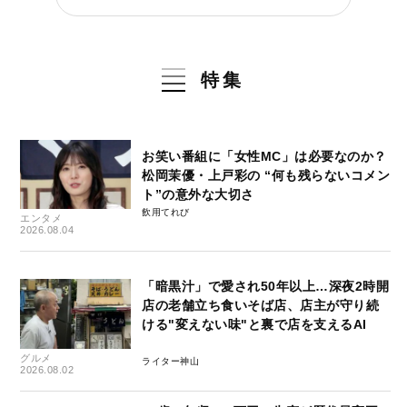
特集
お笑い番組に「女性MC」は必要なのか？
松岡茉優・上戸彩の “何も残らないコメン
ト”の意外な大切さ
飲用てれび
エンタメ
2026.08.04
「暗黒汁」で愛され50年以上…深夜2時開
店の老舗立ち食いそば店、店主が守り続
ける"変えない味"と裏で店を支えるAI
グルメ
ライター神山
2026.08.02