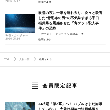
2026.05.17
松閣オルタ
吹雪の夜に一家を連れ去り、次々と殺害
した“青毛布の男”の不気味すぎる手口…
福井県を震撼させた「青ゲット殺人事
件」の恐怖
「オカルト・クロニクル 暗黒録」#1
教養・カルチャー
2026.05.16
松閣オルタ
TOP
人物一覧
松閣オルタ
会員限定記事
AI相場「第2幕」へ！ バブルはまだ崩壊
していない…大化け期待の注目銘柄５