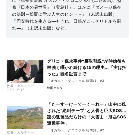
に『増補新装版 オカルト・クロニクル』(二見書房)、監
修『日本の異世界』（宝島社）。ほかに『ダメージ保存
の法則～松閣に学ぶ人生のヒント～』（未訳未出版）
『円安時代を生きる―もうね、日銀がこっそりドルを刷
れ―』（未訳未出版）など。
グリコ・森永事件“裏取引説”が時効後も
根強く囁かれ続ける15の理由…「実は払
った」匿名証言まで
「オカルト・クロニクル 暗黒録」#3
教養・カルチャー
松閣オルタ
2026.05.18
「たーすーけーてーくーれー」山中に残
された“絶叫テープ”と人骨と巨大SOS…
謎の遺留品だらけの「大雪山・旭岳SOS
遭難事件」
「オカルト・クロニクル 暗黒録」#2
教養・カルチャー