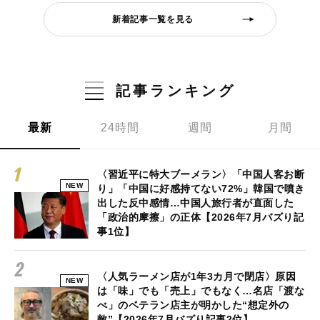
新着記事一覧を見る
記事ランキング
最新
24時間
週間
月間
〈習近平に特大ブーメラン〉「中国人客お断
NEW
り」「中国に好感持てない72%」韓国で噴き
出した反中感情…中国人旅行者が直面した
「政治的摩擦」の正体【2026年7月バズり記
事1位】
〈人気ラーメン店が1年3カ月で閉店〉原因
NEW
は「味」でも「売上」でもなく…名店「渡な
べ」のベテラン店主が明かした“想定外の
敵”【2026年7月バズり記事2位】