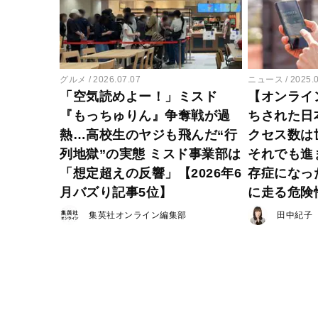
グルメ
2026.07.07
ニュース
2025.
「空気読めよー！」ミスド
【オンライ
『もっちゅりん』争奪戦が過
ちされた日
熱…高校生のヤジも飛んだ“行
クセス数は
列地獄”の実態 ミスド事業部は
それでも進
「想定超えの反響」【2026年6
存症になっ
月バズり記事5位】
に走る危険
集英社オンライン編集部
田中紀子