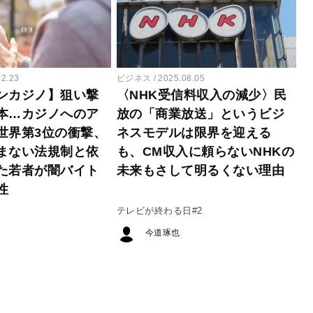
02.23
ビジネス
2025.08.05
ンカジノ】狙い撃
〈NHK受信料収入の減少〉民
本…カジノへのア
放の「商業放送」というビジ
世界第3位の衝撃、
ネスモデルは限界を迎える
まない法規制と依
も、CM収入に頼らないNHKの
た若者が闇バイト
未来もさして明るくない理由
性
テレビが終わる日#2
今道琢也