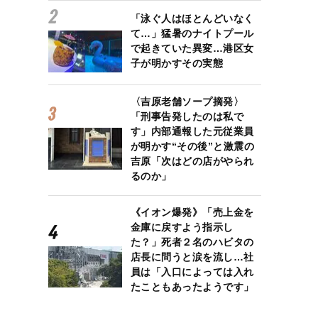
「泳ぐ人はほとんどいなく
て…」猛暑のナイトプール
で起きていた異変…港区女
子が明かすその実態
〈吉原老舗ソープ摘発〉
「刑事告発したのは私で
す」内部通報した元従業員
が明かす“その後”と激震の
吉原「次はどの店がやられ
るのか」
《イオン爆発》「売上金を
金庫に戻すよう指示し
た？」死者２名のハビタの
店長に問うと涙を流し…社
員は「入口によっては入れ
たこともあったようです」