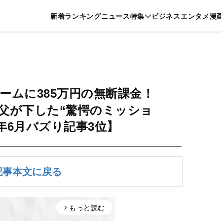
特集一覧を見る
漫画一覧を見る
新着
ランキング
ニュース
特集
ビジネス
エンタメ
漫
養・カルチャー
暮らし
スポーツ
ヘルスケア
美容
グルメ
ームに385万円の無断課金！
た父が下した“驚愕のミッショ
6年6月バズり記事3位】
記事本文に戻る
もっと読む
arrow_forward_ios