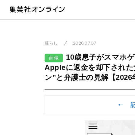
教
2026.07.07
暮らし
10歳息子がスマホゲ
画像
Appleに返金を却下され
ン”と弁護士の見解【202