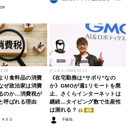
POP
02.03
ビジネス
2026.07.17
より食料品の消費
《在宅勤務は“サボり”なの
なぜ政治家は消費
か》GMOが週1リモートを廃
るのか…消費税が
止、さくらインターネットは
と呼ばれる理由
継続…タイピング数で生産性
は測れる？
有料
・キヌヨ
不破聡