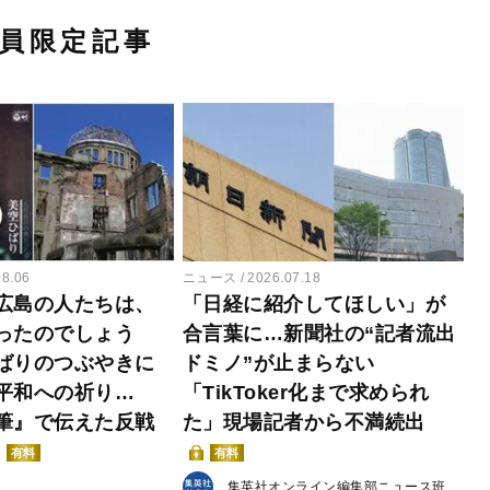
員限定記事
08.06
ニュース
2026.07.18
広島の人たちは、
「日経に紹介してほしい」が
ったのでしょう
合言葉に…新聞社の“記者流出
ばりのつぶやきに
ドミノ”が止まらない
平和への祈り…
「TikToker化まで求められ
筆』で伝えた反戦
た」現場記者から不満続出
有料
有料
集英社オンライン編集部ニュース班