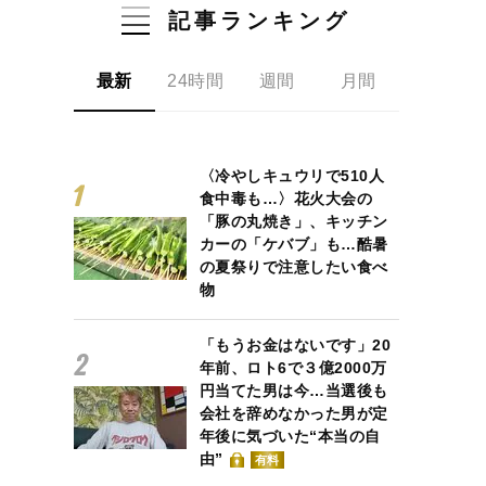
記事ランキング
最新
24時間
週間
月間
〈冷やしキュウリで510人
食中毒も…〉花火大会の
「豚の丸焼き」、キッチン
カーの「ケバブ」も…酷暑
の夏祭りで注意したい食べ
物
「もうお金はないです」20
年前、ロト6で３億2000万
円当てた男は今…当選後も
会社を辞めなかった男が定
年後に気づいた“本当の自
由”
有料