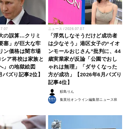
07.07
ニュース
2026.07.07
大の誤算…クリミ
「浮気しなそうだけど成功者
要塞」が巨大な牢
は少なそう」港区女子の“イオ
リン価格は闇市場
ンモールおじさん”批判に、44
ロシア将校は家族と
歳実業家が反論「公園でおし
へ」の地獄絵図
ゃれは無理」「ダサくなった
6月バズり記事2位】
方が成功」【2026年6月バズり
記事4位】
鮫島りん
集英社オンライン編集部ニュース班