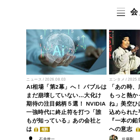
会
ニュース
2026.08.03
エンタメ
2025.
AI相場「第2幕」へ！ バブルは
「あの時、
まだ崩壊していない…大化け
もっと熱か
期待の注目銘柄５選！ NVIDIA
ね」美空ひ
一強時代に終止符を打つ「誰
込められた
もが知っている」あの会社と
『一本の鉛
は
への意志
有料
石井僚一
佐藤剛