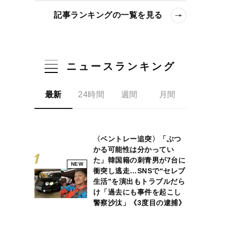
記事ランキングの一覧を見る
ニュースランキング
最新
24時間
週間
月間
愕のミッション”と弁護士の見解【2026年6月バズり記事3位】
〈ベントレー追突〉「ぶつ
かる可能性は分かってい
た」韓国籍の刺青男が7台に
NEW
衝突し逃走…SNSで“セレブ
生活”を演出もトラブルだら
け「過去にも事件を起こし
警察沙汰」《3度目の逮捕》