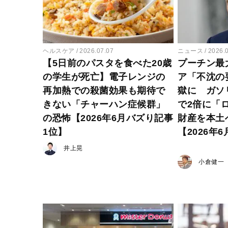
ヘルスケア
2026.07.07
ニュース
2026.
【5日前のパスタを食べた20歳
プーチン最
の学生が死亡】電子レンジの
ア「不沈の
再加熱での殺菌効果も期待で
獄に ガソ
きない「チャーハン症候群」
で2倍に「
の恐怖【2026年6月バズり記事
財産を本土
1位】
【2026年
井上晃
小倉健一