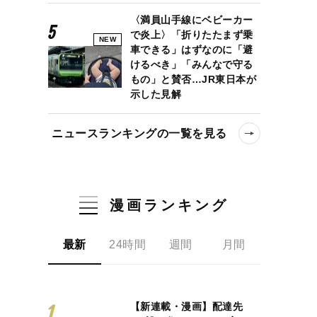
〈満員山手線にベビーカー
で炎上〉「折りたたまず乗
NEW
車できる」はずなのに「避
けるべき」「みんなで守る
もの」と賛否…JR東日本が
示した見解
ニュースランキングの一覧を見る
漫画ランキング
最新
24時間
週間
月間
【新連載・漫画】配達先