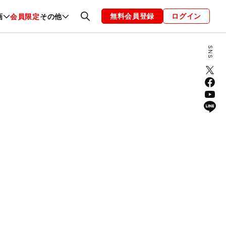
無料会員登録
ログイン
画
会員限定
その他
ファッション
恋愛・結婚
編集部
お知らせ