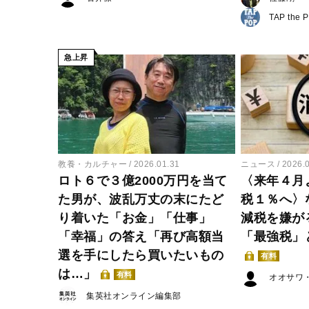
TAP the 
急上昇
教養・カルチャー
2026.01.31
ニュース
2026.
ロト６で３億2000万円を当て
〈来年４月
た男が、波乱万丈の末にたど
税１％へ〉
り着いた「お金」「仕事」
減税を嫌が
「幸福」の答え「再び高額当
「最強税」
選を手にしたら買いたいもの
有料
は…」
有料
オオサワ
集英社オンライン編集部