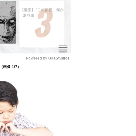
Powered by 
GliaStudios
（画像
1
/7）
M
u
t
e