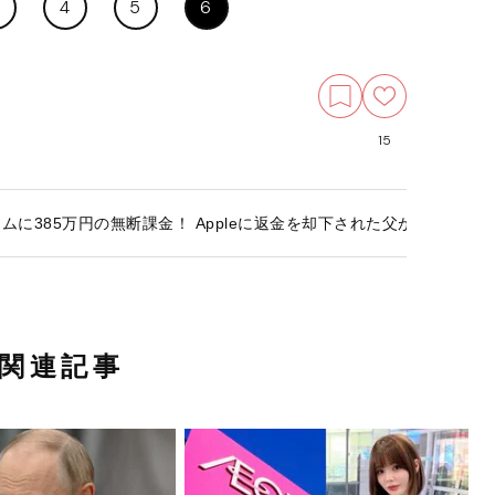
4
5
6
15
ムに385万円の無断課金！ Appleに返金を却下された父が下した“驚
関連記事