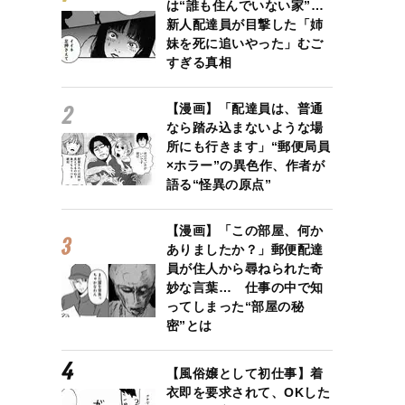
は“誰も住んでいない家”…
新人配達員が目撃した「姉
妹を死に追いやった」むご
すぎる真相
【漫画】「配達員は、普通
なら踏み込まないような場
所にも行きます」“郵便局員
×ホラー”の異色作、作者が
語る“怪異の原点”
【漫画】「この部屋、何か
ありましたか？」郵便配達
員が住人から尋ねられた奇
妙な言葉… 仕事の中で知
ってしまった“部屋の秘
密”とは
【風俗嬢として初仕事】着
衣即を要求されて、OKした