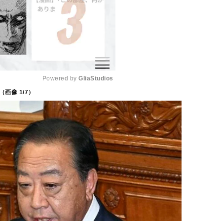
Powered by 
GliaStudios
（画像
1
/7）
M
u
t
e