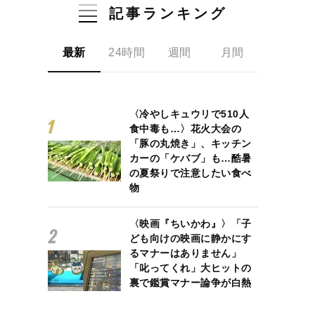
記事ランキング
最新
24時間
週間
月間
〈冷やしキュウリで510人
食中毒も…〉花火大会の
「豚の丸焼き」、キッチン
カーの「ケバブ」も…酷暑
の夏祭りで注意したい食べ
物
〈映画『ちいかわ』〉「子
ども向けの映画に静かにす
るマナーはありません」
「叱ってくれ」大ヒットの
裏で鑑賞マナー論争が白熱