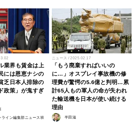
03.02
ニュース
2025.02.17
テル業界も賃金は上
「もう廃棄すればいいの
民には恩恵ナシの
に…」オスプレイ事故機の修
貧乏日本人排除の
理費が驚愕の5.6億と判明…累
ド政策」が鬼すぎ
計65人もの軍人の命が失われ
た輸送機を日本が使い続ける
理由
信
半田滋
ンライン編集部ニュース班