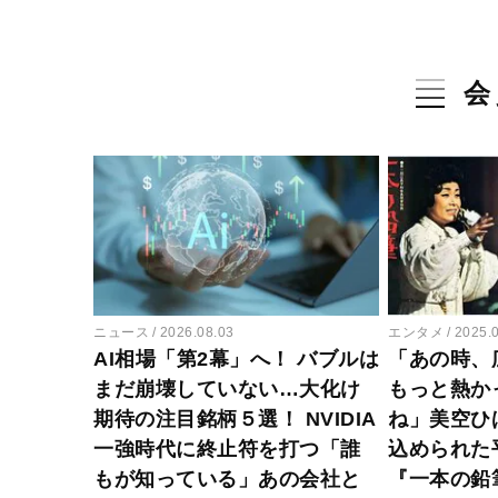
会
ニュース
2026.08.03
エンタメ
2025.
AI相場「第2幕」へ！ バブルは
「あの時、
まだ崩壊していない…大化け
もっと熱か
期待の注目銘柄５選！ NVIDIA
ね」美空ひ
一強時代に終止符を打つ「誰
込められた
もが知っている」あの会社と
『一本の鉛