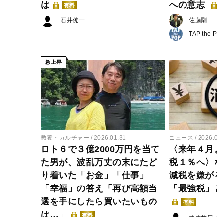
は
への意志
有料
石井僚一
佐藤剛
TAP the 
急上昇
教養・カルチャー
2026.01.31
ニュース
2026.
ロト６で３億2000万円を当て
〈来年４月
た男が、波乱万丈の末にたど
税１％へ〉
り着いた「お金」「仕事」
減税を嫌が
「幸福」の答え「再び高額当
「最強税」
選を手にしたら買いたいもの
有料
は…」
有料
オオサワ