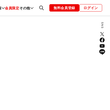
無料会員登録
ログイン
画
会員限定
その他
ファッション
恋愛・結婚
編集部
お知らせ