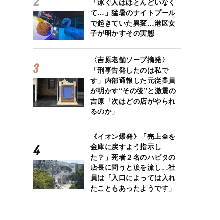
「泳ぐ人はほとんどいなく
て…」猛暑のナイトプール
で起きていた異変…港区女
子が明かすその実態
〈吉原老舗ソープ摘発〉
「刑事告発したのは私で
す」内部通報した元従業員
が明かす“その後”と激震の
吉原「次はどの店がやられ
るのか」
《イオン爆発》「売上金を
金庫に戻すよう指示し
た？」死者２名のハビタの
店長に問うと涙を流し…社
員は「入口によっては入れ
たこともあったようです」