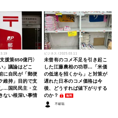
03.19
ビジネス
2025.03.11
支援策650億円〉
未曾有のコメ不足を引き起こ
い」議論はどこ
した江藤農相の功罪…「米価
前に自民が「郵便
の低迷を招くから」と対策が
ク維持」目的で支
遅れた日本のコメ価格は今
し…国民民主・立
後、どうすれば値下がりする
きない根深い事情
のか？
無料
不破聡