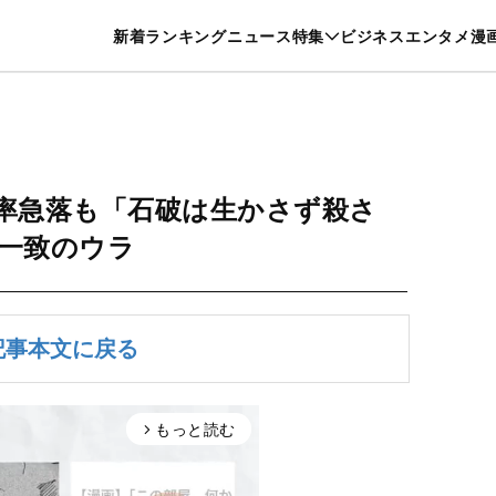
特集一覧を見る
漫画一覧を見る
新着
ランキング
ニュース
特集
ビジネス
エンタメ
漫
養・カルチャー
暮らし
スポーツ
ヘルスケア
美容
グルメ
率急落も「石破は生かさず殺さ
”一致のウラ
記事本文に戻る
もっと読む
arrow_forward_ios