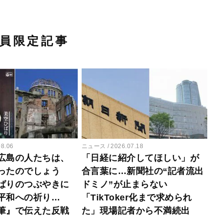
員限定記事
08.06
ニュース
2026.07.18
広島の人たちは、
「日経に紹介してほしい」が
ったのでしょう
合言葉に…新聞社の“記者流出
ばりのつぶやきに
ドミノ”が止まらない
平和への祈り…
「TikToker化まで求められ
筆』で伝えた反戦
た」現場記者から不満続出