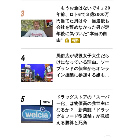
「もうお金はないです」20
年前、ロト6で３億2000万
円当てた男は今…当選後も
会社を辞めなかった男が定
年後に気づいた“本当の自
由”
有料
風俗店が現役女子大生だら
けになっている理由。ソー
プランドの個室からオンラ
の新人議員の応援に駆けつけた、この3月に代表復帰した国民民主党の玉木雄一
イン授業に参加する嬢も…
ドラッグストアの「スーパ
NEW
ー化」は物価高の救世主に
なるか？ 新業態「ドラッ
グ＆フード型店舗」が見据
える勝算と死角