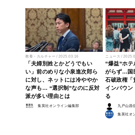
教養・カルチャー
2025.03.16
ニュース
2025.
「夫婦別姓とかどうでもい
”爆益”ホ
い」前のめりな小泉進次郎ら
がらず…国
に対し、ネットには冷ややか
石破政権「
な声も… “選択制”なのに反対
インバウン
派が多い理由とは
る
集英社オンライン編集部
九戸山昌
集英社オ