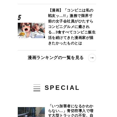
【漫画】「コンビニは私の
戦友ッ…!!」激務で限界寸
前の女子会社員がひたすら
コンビニグルメに癒され
る…3食すべてコンビニ飯生
活を続けてきた漫画家が描
きたかったものとは
漫画ランキングの一覧を見る
SPECIAL
「いつ加害者になるかわか
らない…」青切符導入で増
す大型トラックの不安、自