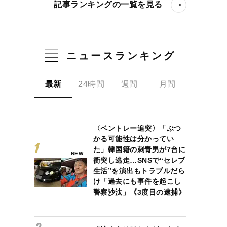
記事ランキングの一覧を見る
ニュースランキング
最新
24時間
週間
月間
〈ベントレー追突〉「ぶつ
かる可能性は分かってい
た」韓国籍の刺青男が7台に
NEW
衝突し逃走…SNSで“セレブ
生活”を演出もトラブルだら
け「過去にも事件を起こし
警察沙汰」《3度目の逮捕》