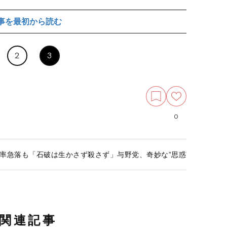
事を最初から読む
2
3
0
率急落も「石破は生かさず殺さず」与野党、奇妙な”思惑”一致のウラ
関連記事