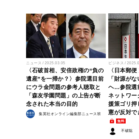
ニュース
2025.03.05
ビジネス
2025.
〈石破首相、安倍政権の“負の
〈日本郵便 
遺産”を一掃か？〉参院選目前
「財源がな
にウラ金問題の参考人聴取と
ヘ…参院選
「森友学園問題」の上告が断
ネットワー
念された本当の目的
援策ゴリ押
憲が反対で
集英社オンライン編集部ニュース班
無料
不破聡