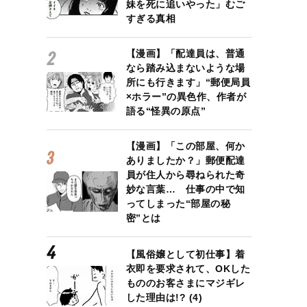
妹を死に追いやった」むご
すぎる真相
【漫画】「配達員は、普通
なら踏み込まないような場
所にも行きます」“郵便局員
×ホラー”の異色作、作者が
語る“怪異の原点”
【漫画】「この部屋、何か
ありましたか？」郵便配達
員が住人から尋ねられた奇
妙な言葉… 仕事の中で知
ってしまった“部屋の秘
密”とは
【風俗嬢として初仕事】着
衣即を要求されて、OKした
もののお客さまにマジギレ
した理由は!? (4)