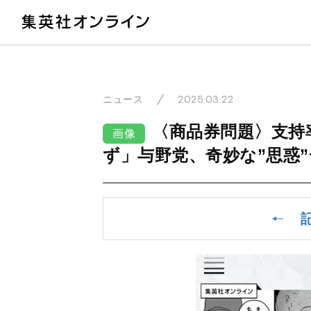
教
2025.03.22
ニュース
〈商品券問題〉支持
画像
ず」与野党、奇妙な”思惑