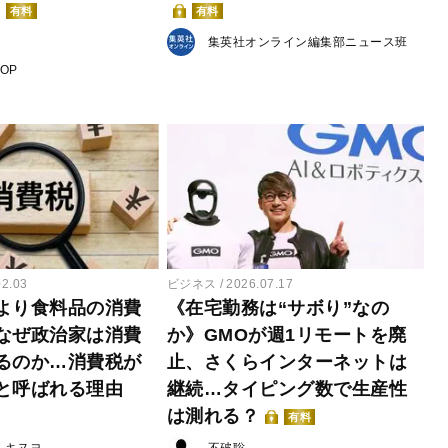
有料
有料
集英社オンライン編集部ニュース班
POP
02.03
ビジネス
2026.07.17
より食料品の消費
《在宅勤務は“サボり”なの
なぜ政治家は消費
か》GMOが週1リモートを廃
るのか…消費税が
止、さくらインターネットは
と呼ばれる理由
継続…タイピング数で生産性
は測れる？
有料
・キヌヨ
不破聡