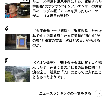
NEW
た…」と供述も追尾車両はナシ、逮捕された
韓国籍“元ボンボン”インフルエンサーの刺青
男のトラブル歴「アメ車を買ったらパーツ
が…」《３度目の逮捕》
〈吉原老舗ソープ摘発〉「刑事告発したのは
私です」内部通報した元従業員が明かす“そ
の後”と激震の吉原「次はどの店がやられる
のか」
《イオン爆発》「売上金を金庫に戻すよう指
示した？」死者２名のハビタの店長に問うと
涙を流し…社員は「入口によっては入れたこ
ともあったようです」
ニュースランキングの一覧を見る