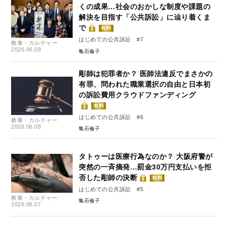
くの成果…社会のおかしな制度や課題の
解決を目指す「公共訴訟」に辿り着くま
で
有料
はじめての公共訴訟 #7
教養・カルチャー
2026.06.09
亀石倫子
彫師は犯罪者か？ 医師法違反でまさかの
有罪、問われた職業選択の自由と日本初
の訴訟費用クラウドファンディング
有料
はじめての公共訴訟 #6
教養・カルチャー
2026.06.08
亀石倫子
タトゥーは医療行為なのか？ 大阪府警が
突然の一斉摘発…罰金30万円支払いを拒
否した彫師の決断
有料
はじめての公共訴訟 #5
教養・カルチャー
亀石倫子
2026.06.07