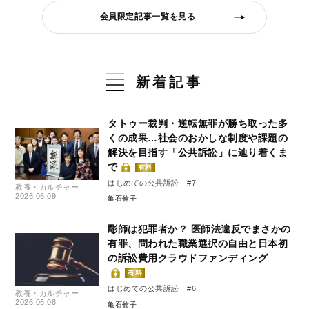
会員限定記事一覧を見る
新着記事
タトゥー裁判・逆転無罪が勝ち取った多
くの成果…社会のおかしな制度や課題の
解決を目指す「公共訴訟」に辿り着くま
で
有料
はじめての公共訴訟 #7
教養・カルチャー
2026.06.09
亀石倫子
彫師は犯罪者か？ 医師法違反でまさかの
有罪、問われた職業選択の自由と日本初
の訴訟費用クラウドファンディング
有料
はじめての公共訴訟 #6
教養・カルチャー
2026.06.08
亀石倫子