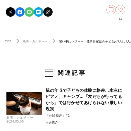
44
TOP
教養・カルチャー
習い事にレジャー…低所得家庭の子ども約3人に1人
関連記事
親の年収で子どもの体験に格差…水泳に
ピアノ、キャンプ…「友だちが行ってる
から」では行かせてあげられない厳しい
現実
『体験格差』#2
教養・カルチャー
2024.05.05
今井悠介