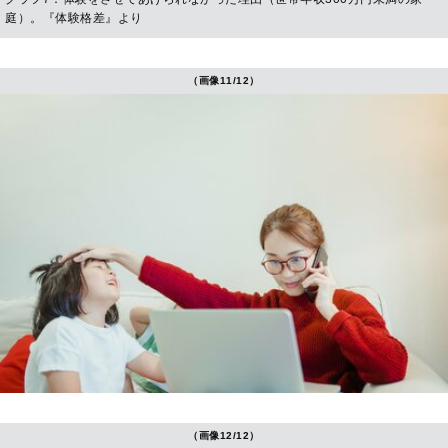
庭）。『体験格差』より
（画像11/12）
（画像12/12）