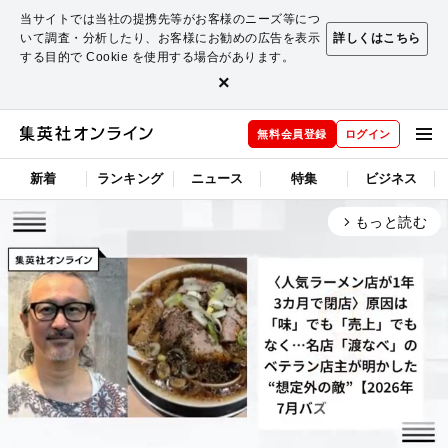
当サイトでは当社の提携先等がお客様のニーズ等につ
いて調査・分析したり、お客様にお勧めの広告を表示
詳しくはこちら
する目的で Cookie を使用する場合があります。
×
無料会員登録
ログイン
新着
ランキング
ニュース
特集
ビジネス
もっと読む
arrow_forward_ios