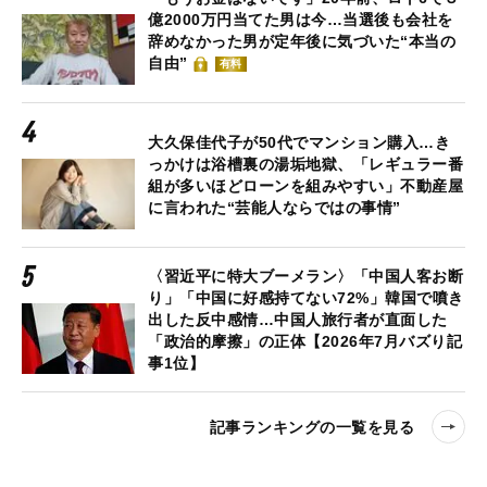
億2000万円当てた男は今…当選後も会社を
辞めなかった男が定年後に気づいた“本当の
自由”
有料
大久保佳代子が50代でマンション購入…き
っかけは浴槽裏の湯垢地獄、「レギュラー番
組が多いほどローンを組みやすい」不動産屋
に言われた“芸能人ならではの事情”
〈習近平に特大ブーメラン〉「中国人客お断
り」「中国に好感持てない72%」韓国で噴き
出した反中感情…中国人旅行者が直面した
「政治的摩擦」の正体【2026年7月バズり記
事1位】
記事ランキングの一覧を見る