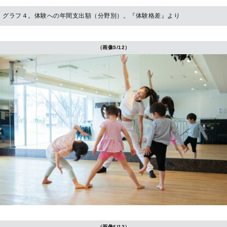
グラフ４。体験への年間支出額（分野別）。『体験格差』より
（画像5/12）
（画像6/12）