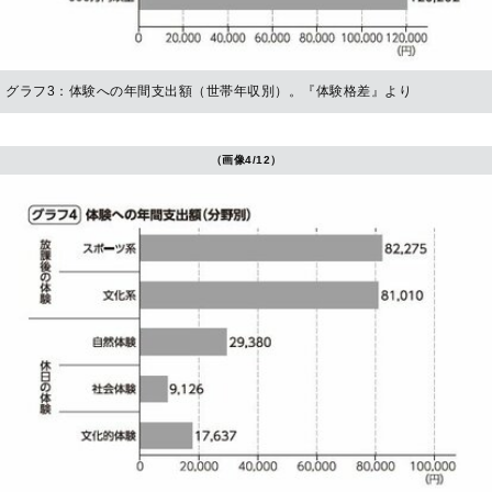
グラフ3：体験への年間支出額（世帯年収別）。『体験格差』より
（画像4/12）