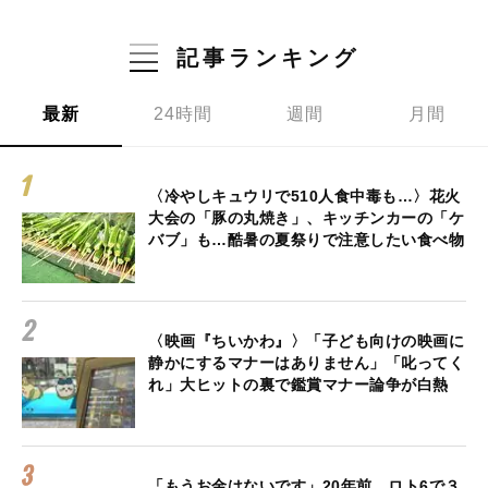
記事ランキング
最新
24時間
週間
月間
〈冷やしキュウリで510人食中毒も…〉花火
大会の「豚の丸焼き」、キッチンカーの「ケ
バブ」も…酷暑の夏祭りで注意したい食べ物
〈映画『ちいかわ』〉「子ども向けの映画に
静かにするマナーはありません」「叱ってく
れ」大ヒットの裏で鑑賞マナー論争が白熱
「もうお金はないです」20年前、ロト6で３