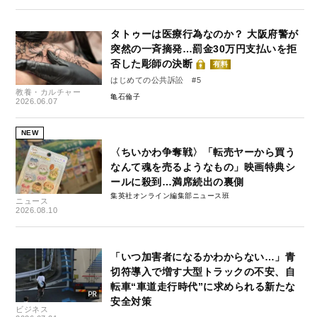
タトゥーは医療行為なのか？ 大阪府警が
突然の一斉摘発…罰金30万円支払いを拒
否した彫師の決断
有料
はじめての公共訴訟 #5
教養・カルチャー
亀石倫子
2026.06.07
NEW
〈ちいかわ争奪戦〉「転売ヤーから買う
なんて魂を売るようなもの」映画特典シ
ールに殺到…満席続出の裏側
集英社オンライン編集部ニュース班
ニュース
2026.08.10
「いつ加害者になるかわからない…」青
切符導入で増す大型トラックの不安、自
転車“車道走行時代”に求められる新たな
安全対策
ビジネス