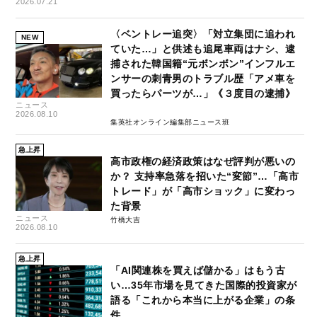
2026.07.21
〈ベントレー追突〉「対立集団に追われ
NEW
ていた…」と供述も追尾車両はナシ、逮
捕された韓国籍“元ボンボン”インフルエ
ンサーの刺青男のトラブル歴「アメ車を
買ったらパーツが…」《３度目の逮捕》
ニュース
2026.08.10
集英社オンライン編集部ニュース班
急上昇
高市政権の経済政策はなぜ評判が悪いの
か？ 支持率急落を招いた“変節”…「高市
トレード」が「高市ショック」に変わっ
た背景
ニュース
竹橋大吉
2026.08.10
急上昇
「AI関連株を買えば儲かる」はもう古
い…35年市場を見てきた国際的投資家が
語る「これから本当に上がる企業」の条
件