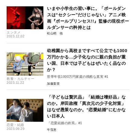
いまや小学生の習い事に。「ポールダン
スは“セクシー”だけじゃない」アニメ映
画『ポールプリンセス!!』監修の現役ポー
ルダンサーの矜持とは
エンタメ
松山梢
2023.12.02
幼稚園から高校まですべて公立でも1000
万円かかる…少子化なのに親の負担が重
い国、日本では子どもはぜいたく品なの
か？
世帯年収1000万円家庭の残酷な真実 #1
教養・カルチャー
2023.11.22
加藤梨里
「子どもは贅沢品」「結婚は嗜好品」な
のか。岸田政権「異次元の少子化対策」
はなぜ愚策なのか。“恋愛結婚”にむかな
い日本人
『恋愛結婚の終焉』#1
恋愛・結婚
2023.09.29
牛窪恵