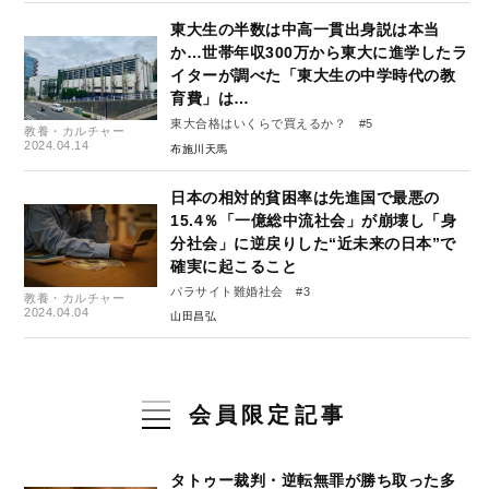
東大生の半数は中高一貫出身説は本当
か…世帯年収300万から東大に進学したラ
イターが調べた「東大生の中学時代の教
育費」は…
東大合格はいくらで買えるか？ #5
教養・カルチャー
2024.04.14
布施川天馬
日本の相対的貧困率は先進国で最悪の
15.4％「一億総中流社会」が崩壊し「身
分社会」に逆戻りした“近未来の日本”で
確実に起こること
パラサイト難婚社会 #3
教養・カルチャー
2024.04.04
山田昌弘
会員限定記事
タトゥー裁判・逆転無罪が勝ち取った多