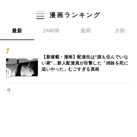
漫画ランキング
最新
24時間
週間
月間
【新連載・漫画】配達先は“誰も住んでいな
い家”…新人配達員が目撃した「姉妹を死に
追いやった」むごすぎる真相
【漫画】「この部屋、何かありましたか？」
郵便配達員が住人から尋ねられた奇妙な言
葉… 仕事の中で知ってしまった“部屋の秘
密”とは