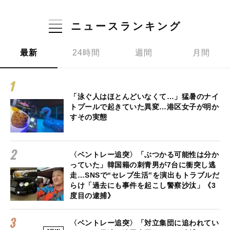
ニュースランキング
最新
24時間
週間
月間
「泳ぐ人はほとんどいなくて…」猛暑のナイ
トプールで起きていた異変…港区女子が明か
すその実態
〈ベントレー追突〉「ぶつかる可能性は分か
っていた」韓国籍の刺青男が7台に衝突し逃
走…SNSで“セレブ生活”を演出もトラブルだ
らけ「過去にも事件を起こし警察沙汰」《3
度目の逮捕》
〈ベントレー追突〉「対立集団に追われてい