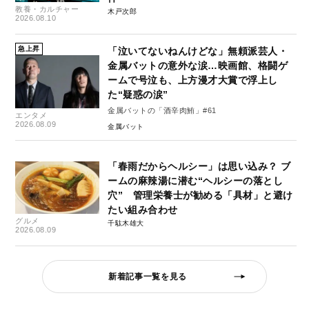
教養・カルチャー
木戸次郎
2026.08.10
急上昇
「泣いてないねんけどな」無頼派芸人・
金属バットの意外な涙…映画館、格闘ゲ
ームで号泣も、上方漫才大賞で浮上し
た“疑惑の涙”
金属バットの「酒辛肉鮪」#61
エンタメ
2026.08.09
金属バット
「春雨だからヘルシー」は思い込み？ ブ
ームの麻辣湯に潜む“ヘルシーの落とし
穴” 管理栄養士が勧める「具材」と避け
たい組み合わせ
グルメ
千駄木雄大
2026.08.09
新着記事一覧を見る