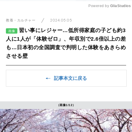
Powered by 
GliaStudios
Mute
2024.05.05
教養・カルチャー
習い事にレジャー…低所得家庭の子ども約3
画像
人に1人が「体験ゼロ」、年収別で2.6倍以上の差
も…日本初の全国調査で判明した体験をあきらめ
させる壁
記事本文に戻る
（画像1/12）