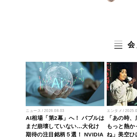
会
ニュース
2026.08.03
エンタメ
2025.
AI相場「第2幕」へ！ バブルは
「あの時、
まだ崩壊していない…大化け
もっと熱か
期待の注目銘柄５選！ NVIDIA
ね」美空ひ