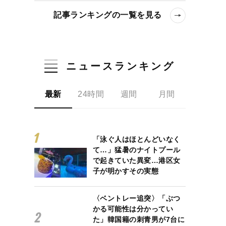
記事ランキングの一覧を見る
ニュースランキング
最新
24時間
週間
月間
「泳ぐ人はほとんどいなく
て…」猛暑のナイトプール
はずっと疑問だった」計8年の塀の中暮らしで受けた理不尽な仕打ちの
で起きていた異変…港区女
子が明かすその実態
〈ベントレー追突〉「ぶつ
かる可能性は分かってい
た」韓国籍の刺青男が7台に