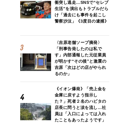
衝突し逃走…SNSで“セレブ
生活”を演出もトラブルだら
け「過去にも事件を起こし
警察沙汰」《3度目の逮捕》
〈吉原老舗ソープ摘発〉
「刑事告発したのは私で
す」内部通報した元従業員
が明かす“その後”と激震の
吉原「次はどの店がやられ
るのか」
《イオン爆発》「売上金を
金庫に戻すよう指示し
た？」死者２名のハビタの
店長に問うと涙を流し…社
員は「入口によっては入れ
たこともあったようです」