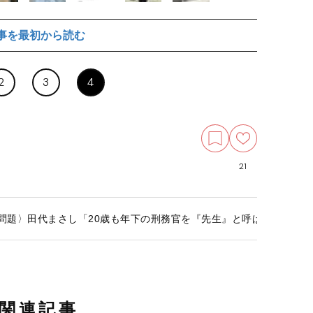
事を最初から読む
2
3
4
21
”問題〉田代まさし「20歳も年下の刑務官を『先生』と呼ばされるの
関連記事