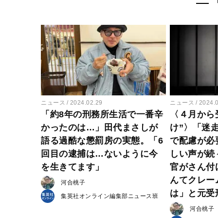
ニュース
2024.02.29
ニュース
2024.
「約8年の刑務所生活で一番辛
〈４月から
かったのは…」田代まさしが
け”〉「迷
語る過酷な懲罰房の実態。「6
で配慮が必
回目の逮捕は…ないように今
しい声が続
を生きてます」
官がさん付
んてクレー
河合桃子
は」と元受
集英社オンライン編集部ニュース班
河合桃子