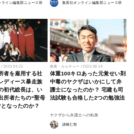
ンライン編集部ニュース班
集英社オンライン編集部ニュース班
ー
2023.04.21
教養・カルチャー
2023.08.24
所者を雇用する社
体重100キロあった元覚せい剤
レディース暴走族
中毒のヤクザはいかにして弁
の初代総長は、い
護士になったのか？ 宅建も司
出所者たちの“聖母
法試験も合格した2つの勉強法
”となったのか？
ヤクザから弁護士への転身
諸橋仁智