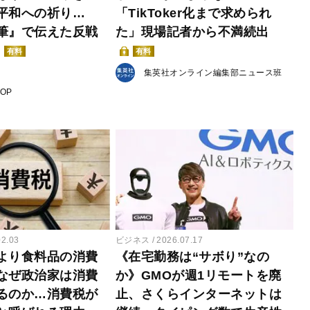
平和への祈り…
「TikToker化まで求められ
筆』で伝えた反戦
た」現場記者から不満続出
有料
有料
集英社オンライン編集部ニュース班
POP
02.03
ビジネス
2026.07.17
より食料品の消費
《在宅勤務は“サボり”なの
なぜ政治家は消費
か》GMOが週1リモートを廃
るのか…消費税が
止、さくらインターネットは