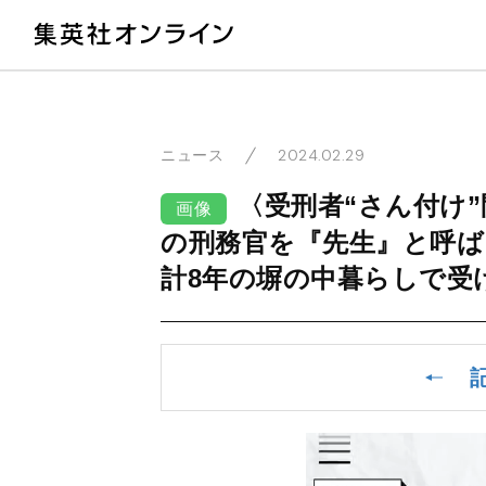
教
2024.02.29
ニュース
〈受刑者“さん付け
画像
の刑務官を『先生』と呼
計8年の塀の中暮らしで受