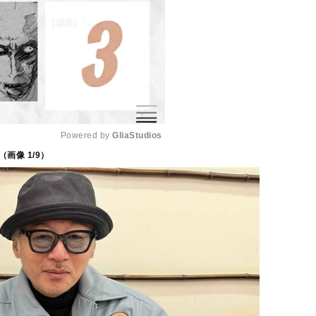
Powered by 
GliaStudios
（画像
1
/9）
M
u
t
e