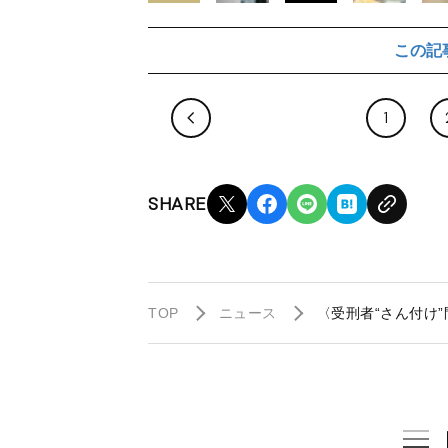
この記
1
SHARE
TOP
ニュース
〈受刑者“さん付け