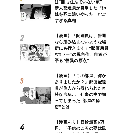
は“誰も住んでいない家”…
新人配達員が目撃した「姉
妹を死に追いやった」むご
すぎる真相
【漫画】「配達員は、普通
なら踏み込まないような場
所にも行きます」“郵便局員
×ホラー”の異色作、作者が
語る“怪異の原点”
【漫画】「この部屋、何か
ありましたか？」郵便配達
員が住人から尋ねられた奇
妙な言葉… 仕事の中で知
ってしまった“部屋の秘
密”とは
【漫画あり】日給最高6万
円。「子供のころの夢は風