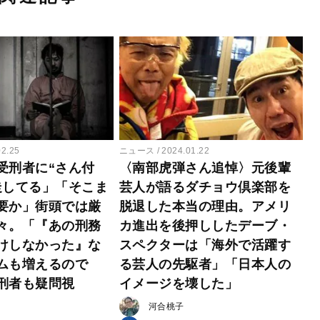
02.25
ニュース
2024.01.22
受刑者に“さん付
〈南部虎弾さん追悼〉元後輩
走してる」「そこま
芸人が語るダチョウ倶楽部を
要か」街頭では厳
脱退した本当の理由。アメリ
々。「『あの刑務
カ進出を後押ししたデーブ・
けしなかった』な
スペクターは「海外で活躍す
ムも増えるので
る芸人の先駆者」「日本人の
刑者も疑問視
イメージを壊した」
河合桃子