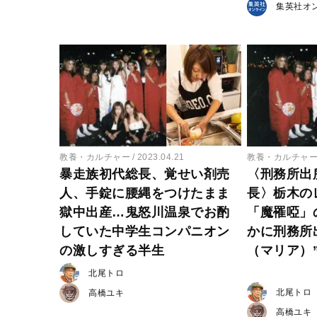
集英社オ
教養・カルチャー
2023.04.21
教養・カルチャ
暴走族初代総長、覚せい剤売
〈刑務所出
人、手錠に腰縄をつけたまま
長〉栃木の
獄中出産…鬼怒川温泉でお酌
「魔罹啞」
していた中学生コンパニオン
かに刑務所
の激しすぎる半生
（マリア）
北尾トロ
北尾トロ
高橋ユキ
高橋ユキ