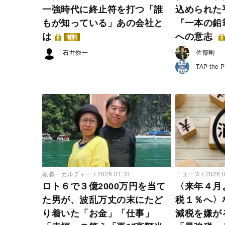
一強時代に終止符を打つ「誰
込められた
もが知っている」あの会社と
『一本の鉛
は
への意志
有料
石井僚一
佐藤剛
TAP the 
教養・カルチャー
2026.01.31
ニュース
2026.
ロト６で３億2000万円を当て
〈来年４月
た男が、波乱万丈の末にたど
税１％へ〉
り着いた「お金」「仕事」
減税を嫌が