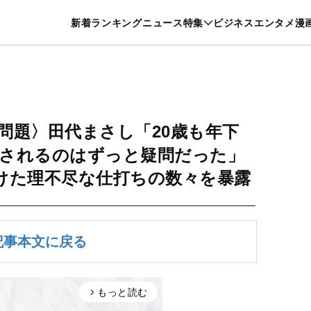
特集一覧を見る
漫画一覧を見る
新着
ランキング
ニュース
特集
ビジネス
エンタメ
漫
養・カルチャー
暮らし
スポーツ
ヘルスケア
美容
グルメ
”問題〉田代まさし「20歳も年下
ばされるのはずっと疑問だった」
けた理不尽な仕打ちの数々を暴露
記事本文に戻る
もっと読む
arrow_forward_ios