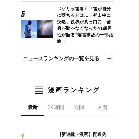
〈ゲリラ雷雨〉「雷が自分
に落ちるとは…」登山中に
突然、視界が真っ白に…全
身が動かなくなった41歳男
性が語る“落雷事故の一部始
終”
ニュースランキングの一覧を見る
漫画ランキング
最新
24時間
週間
月間
【新連載・漫画】配達先