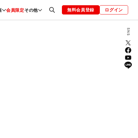
無料会員登録
ログイン
画
会員限定
その他
ファッション
恋愛・結婚
編集部
お知らせ