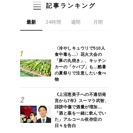
記事ランキング
最新
24時間
週間
月間
〈冷やしキュウリで510人
食中毒も…〉花火大会の
「豚の丸焼き」、キッチン
カーの「ケバブ」も…酷暑
の夏祭りで注意したい食べ
物
《上沼恵美子への不適切発
言から7年》スーマラ武智、
誹謗中傷で酒量が増加…
「酒と薬を一緒に飲んでい
た」アルコール依存症の
日々を告白