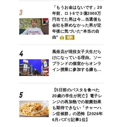
「もうお金はないです」20
年前、ロト6で３億2000万
円当てた男は今…当選後も
会社を辞めなかった男が定
年後に気づいた“本当の自
由”
有料
風俗店が現役女子大生だら
けになっている理由。ソー
プランドの個室からオンラ
イン授業に参加する嬢も…
社オンライン）
【5日前のパスタを食べた
20歳の学生が死亡】電子レ
ンジの再加熱での殺菌効果
も期待できない「チャーハ
ン症候群」の恐怖【2026年
6月バズり記事1位】