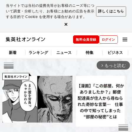
当サイトでは当社の提携先等がお客様のニーズ等につ
いて調査・分析したり、お客様にお勧めの広告を表示
詳しくはこちら
する目的で Cookie を使用する場合があります。
×
無料会員登録
ログイン
新着
ランキング
ニュース
特集
ビジネス
もっと読む
arrow_forward_ios