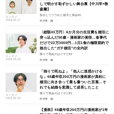
しで明かす恥ずかしい舞台裏【中川学×敦
森蘭】
告白してフラれた相手と再会#1
エンタメ
2026.02.27
中川学
〈総額43万円〉6か月分の生活費を婚活に
突っ込んだ50歳・漫画家の覚悟…食事代
だけで22万3000円…1日1食の極限節約で
捻出した“ガチ婚活”の全内訳
独りで死ぬのはイヤだ#2
エンタメ
2026.02.25
中川学
「独りで死ねよ」「他人に迷惑かける
な」48歳年収200万円の漫画家が真剣に
婚活に向き合って最も傷ついた言葉…そ
れでも結婚を意識して成長したこと
独りで死ぬのはイヤだ#1
エンタメ
2026.02.25
中川学
【漫画】48歳年収200万円の漫画家が1年