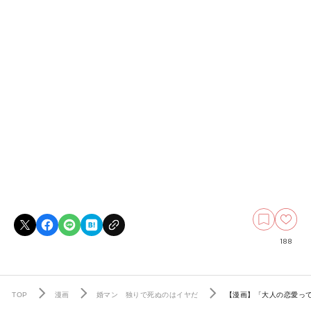
188
TOP
漫画
婚マン 独りで死ぬのはイヤだ
【漫画】「大人の恋愛っ