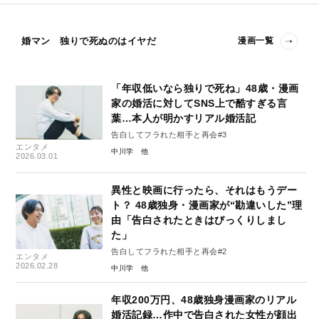
婚マン 独りで死ぬのはイヤだ
漫画一覧
「年収低いなら独りで死ね」48歳・漫画
家の婚活に対してSNS上で酷すぎる言
葉…本人が明かすリアル婚活記
告白してフラれた相手と再会#3
エンタメ
中川学
2026.03.01
異性と映画に行ったら、それはもうデー
ト？ 48歳独身・漫画家が“勘違いした”理
由「告白されたときはびっくりしまし
た」
告白してフラれた相手と再会#2
エンタメ
2026.02.28
中川学
年収200万円、48歳独身漫画家のリアル
婚活記録…作中で告白された女性が顔出