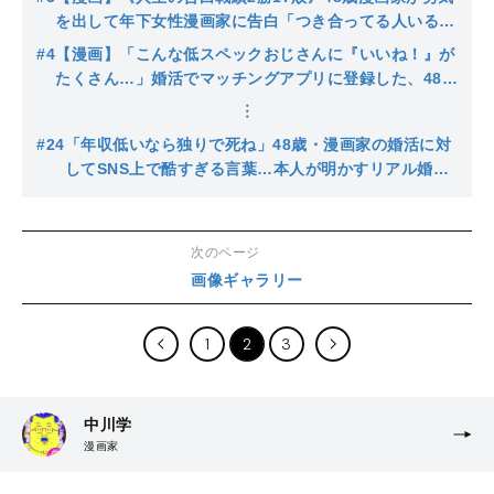
を出して年下女性漫画家に告白「つき合ってる人いるん
ですか？」その結果は…!?
#4
【漫画】「こんな低スペックおじさんに『いいね！』が
たくさん…」婚活でマッチングアプリに登録した、48歳
がなぜかモテまくり!? その理由は…
#24
「年収低いなら独りで死ね」48歳・漫画家の婚活に対
してSNS上で酷すぎる言葉…本人が明かすリアル婚活
記
次のページ
画像ギャラリー
1
2
3
中川学
漫画家