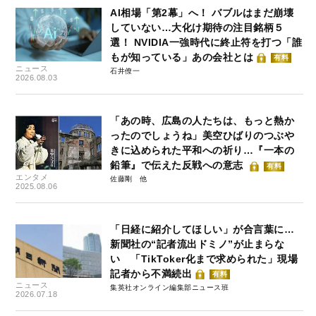
AI相場「第2幕」へ！ バブルはまだ崩壊
していない…大化け期待の注目銘柄５
選！ NVIDIA一強時代に終止符を打つ「誰
もが知っている」あの会社とは
有料
ニュース
石井僚一
2026.08.03
「あの時、広島の人たちは、もっと熱か
ったのでしょうね」美空ひばりのつぶや
きに込められた平和への祈り…『一本の
鉛筆』で伝えた反戦への意志
有料
エンタメ
佐藤剛
2025.08.06
「日経に紹介してほしい」が合言葉に…
新聞社の“記者流出ドミノ”が止まらな
い 「TikToker化まで求められた」現場
記者から不満続出
有料
ニュース
集英社オンライン編集部ニュース班
2026.07.18