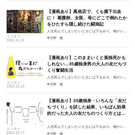
【漫画あり】風俗店で、くも膜下出血
に！ 看護師、女医、母にどこで倒れたか
をひたすら隠し続けた闘病記
人生死んでしまいたいときには下をみろ、俺がいる
エンタメ
#2
中川学
2022.11.15
【漫画あり】このままいくと孤独死かも
しれない…35歳独身男の大人の友だちづ
くり奮闘生活
人生死んでしまいたいときには下をみろ、俺がいる
エンタメ
#3
中川学
2022.12.16
【漫画あり】35歳独身・いろんな「友だ
ちづくり」を試した結果、いちばん効果
的だった大人の友だちのつくり方とは…
人生死んでしまいたいときには下をみろ、俺がいる
エンタメ
#4
2022.12.17
中川学