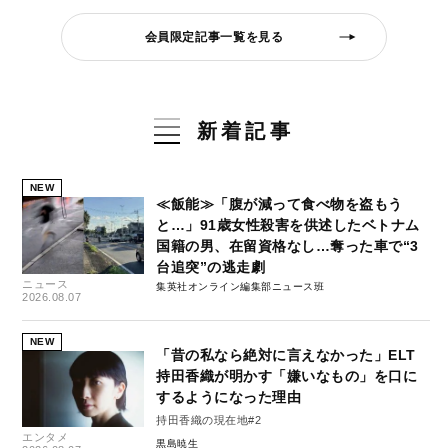
会員限定記事一覧を見る
新着記事
NEW
≪飯能≫「腹が減って食べ物を盗もう
と…」91歳女性殺害を供述したベトナム
国籍の男、在留資格なし…奪った車で“3
台追突”の逃走劇
ニュース
集英社オンライン編集部ニュース班
2026.08.07
NEW
「昔の私なら絶対に言えなかった」ELT
持田香織が明かす「嫌いなもの」を口に
するようになった理由
持田香織の現在地#2
エンタメ
黒島暁生