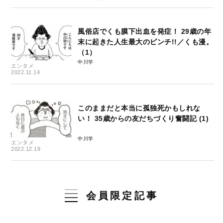
風俗店でくも膜下出血を発症！ 29歳の年
末に起きた人生最大のピンチ!!／くも漫。
（1）
中川学
エンタメ
2022.11.14
このままだと本当に孤独死かもしれな
い！ 35歳からの友だちづくり奮闘記 (1)
中川学
エンタメ
2022.12.19
会員限定記事