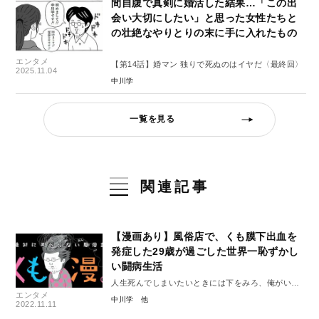
間自腹で真剣に婚活した結果…「この出
会い大切にしたい」と思った女性たちと
の壮絶なやりとりの末に手に入れたもの
エンタメ
【第14話】婚マン 独りで死ぬのはイヤだ〈最終回〉
2025.11.04
中川学
一覧を見る
関連記事
【漫画あり】風俗店で、くも膜下出血を
発症した29歳が過ごした世界一恥ずかし
い闘病生活
人生死んでしまいたいときには下をみろ、俺がいる
エンタメ
#1
中川学
2022.11.11