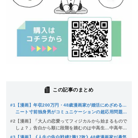
この記事のまとめ
#1
【漫画】年収200万円・48歳漫画家が婚活にめざめる…
ニート寸前独身男がコミュニケーションの超応用問題に
取り組むことを決意した切実な理由
#2
【漫画】「大人の恋愛ってフィジカルから始まるもので
しょ？」告白から順に段階を踏むのは中高生…中高年の
恋愛とは
#3
【漫画】《人生の告白戦績2勝17敗》48歳漫画家が勇気