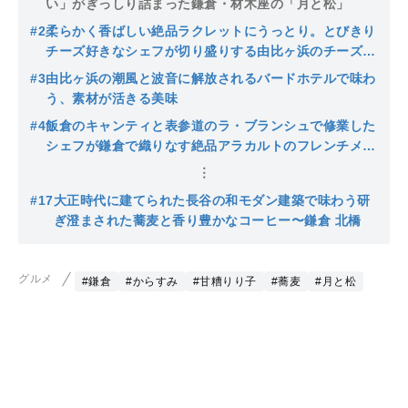
い」がぎっしり詰まった鎌倉・材木座の「月と松」
#2
柔らかく香ばしい絶品ラクレットにうっとり。とびきり
チーズ好きなシェフが切り盛りする由比ヶ浜のチーズ料
理屋
#3
由比ヶ浜の潮風と波音に解放されるバードホテルで味わ
う、素材が活きる美味
#4
飯倉のキャンティと表参道のラ・ブランシュで修業した
シェフが鎌倉で織りなす絶品アラカルトのフレンチメニ
ュー
#17
大正時代に建てられた長谷の和モダン建築で味わう研
ぎ澄まされた蕎麦と香り豊かなコーヒー〜鎌倉 北橋
グルメ
#鎌倉
#からすみ
#甘糟りり子
#蕎麦
#月と松