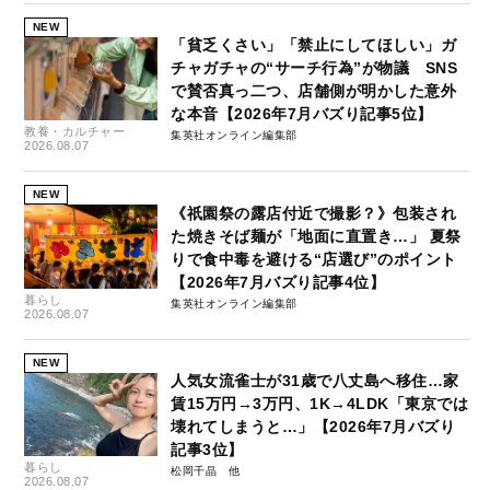
NEW
「貧乏くさい」「禁止にしてほしい」ガ
チャガチャの“サーチ行為”が物議 SNS
で賛否真っ二つ、店舗側が明かした意外
な本音【2026年7月バズり記事5位】
教養・カルチャー
集英社オンライン編集部
2026.08.07
NEW
《祇園祭の露店付近で撮影？》包装され
た焼きそば麺が「地面に直置き…」 夏祭
りで食中毒を避ける“店選び”のポイント
【2026年7月バズり記事4位】
暮らし
集英社オンライン編集部
2026.08.07
NEW
人気女流雀士が31歳で八丈島へ移住…家
賃15万円→3万円、1K→4LDK「東京では
壊れてしまうと…」【2026年7月バズり
記事3位】
暮らし
松岡千晶
2026.08.07