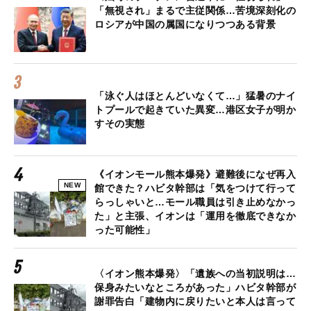
「無視され」まるで主従関係…苦境深刻化の
ロシアが中国の属国になりつつある背景
「泳ぐ人はほとんどいなくて…」猛暑のナイ
トプールで起きていた異変…港区女子が明か
すその実態
《イオンモール熊本爆発》避難後になぜ再入
NEW
館できた？ハビタ幹部は「気をつけて行って
らっしゃいと…モール職員は引き止めなかっ
た」と主張、イオンは「運用を徹底できなか
った可能性」
〈イオン熊本爆発〉「遺族への当初説明は…
保身みたいなところがあった」ハビタ幹部が
謝罪告白「建物内に戻りたいと本人は言って