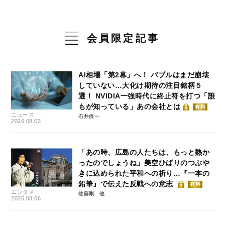
会員限定記事
AI相場「第2幕」へ！ バブルはまだ崩壊
していない…大化け期待の注目銘柄５
選！ NVIDIA一強時代に終止符を打つ「誰
もが知っている」あの会社とは
有料
ニュース
石井僚一
2026.08.03
「あの時、広島の人たちは、もっと熱か
ったのでしょうね」美空ひばりのつぶや
きに込められた平和への祈り…『一本の
鉛筆』で伝えた反戦への意志
有料
エンタメ
佐藤剛
2025.08.06