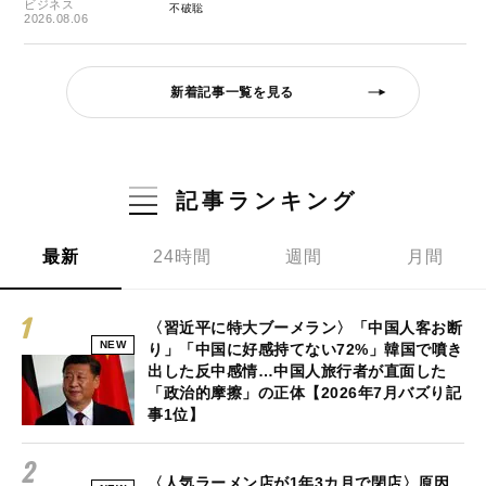
ビジネス
不破聡
2026.08.06
新着記事一覧を見る
記事ランキング
最新
24時間
週間
月間
〈習近平に特大ブーメラン〉「中国人客お断
NEW
り」「中国に好感持てない72%」韓国で噴き
出した反中感情…中国人旅行者が直面した
「政治的摩擦」の正体【2026年7月バズり記
事1位】
〈人気ラーメン店が1年3カ月で閉店〉原因