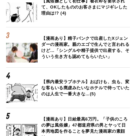
【風俗嬢として初仕事】着衣即を要求され
て、OKしたもののお客さまにマジギレした
理由は!? (4)
【漫画あり】精子バンクで出産したXジェン
ダーの漫画家。親のエゴで生んでと言われる
けど…「シングルや精子提供で出産する、そ
ういう生き方も認めてもらいたい」
【県内最安ラブホテル】おばけも、虫も、変
な客もいる廃虚みたいなホテルで待っていた
のは人生で一番大きな…(5)
【漫画あり】日給最高6万円。「子供のころ
の夢は風俗嬢」47都道府県の男とヤって日
本男地図を作ることを夢見た漫画家の素顔