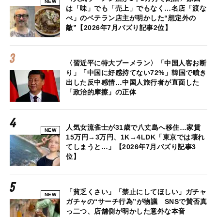
NEW
は「味」でも「売上」でもなく…名店「渡な
べ」のベテラン店主が明かした“想定外の
敵”【2026年7月バズり記事2位】
〈習近平に特大ブーメラン〉「中国人客お断
り」「中国に好感持てない72%」韓国で噴き
出した反中感情…中国人旅行者が直面した
「政治的摩擦」の正体
人気女流雀士が31歳で八丈島へ移住…家賃
NEW
15万円→3万円、1K→4LDK「東京では壊れ
てしまうと…」【2026年7月バズり記事3
位】
「貧乏くさい」「禁止にしてほしい」ガチャ
NEW
ガチャの“サーチ行為”が物議 SNSで賛否真
っ二つ、店舗側が明かした意外な本音