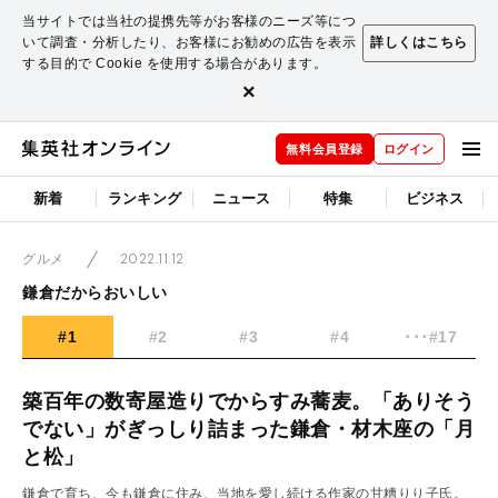
当サイトでは当社の提携先等がお客様のニーズ等につ
いて調査・分析したり、お客様にお勧めの広告を表示
詳しくはこちら
する目的で Cookie を使用する場合があります。
×
無料会員登録
ログイン
新着
ランキング
ニュース
特集
ビジネス
2022.11.12
グルメ
鎌倉だからおいしい
#1
#2
#3
#4
･･･#17
築百年の数寄屋造りでからすみ蕎麦。「ありそう
でない」がぎっしり詰まった鎌倉・材木座の「月
と松」
鎌倉で育ち、今も鎌倉に住み、当地を愛し続ける作家の甘糟りり子氏。