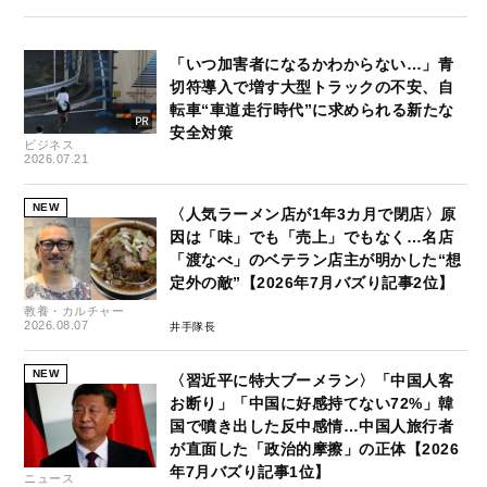
「いつ加害者になるかわからない…」青
切符導入で増す大型トラックの不安、自
転車“車道走行時代”に求められる新たな
安全対策
ビジネス
2026.07.21
NEW
〈人気ラーメン店が1年3カ月で閉店〉原
因は「味」でも「売上」でもなく…名店
「渡なべ」のベテラン店主が明かした“想
定外の敵”【2026年7月バズり記事2位】
教養・カルチャー
2026.08.07
井手隊長
NEW
〈習近平に特大ブーメラン〉「中国人客
お断り」「中国に好感持てない72%」韓
国で噴き出した反中感情…中国人旅行者
が直面した「政治的摩擦」の正体【2026
年7月バズり記事1位】
ニュース