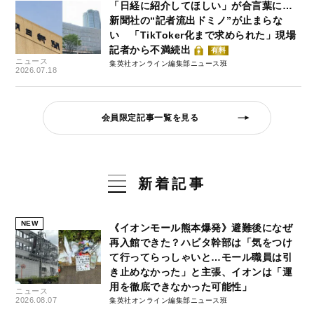
「日経に紹介してほしい」が合言葉に…
新聞社の“記者流出ドミノ”が止まらな
い 「TikToker化まで求められた」現場
記者から不満続出
有料
ニュース
集英社オンライン編集部ニュース班
2026.07.18
会員限定記事一覧を見る
新着記事
NEW
《イオンモール熊本爆発》避難後になぜ
再入館できた？ハビタ幹部は「気をつけ
て行ってらっしゃいと…モール職員は引
き止めなかった」と主張、イオンは「運
用を徹底できなかった可能性」
ニュース
2026.08.07
集英社オンライン編集部ニュース班