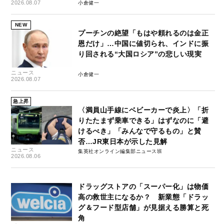
2026.08.07
小倉健一
NEW
プーチンの絶望「もはや頼れるのは金正
恩だけ」…中国に値切られ、インドに振
り回される“大国ロシア”の悲しい現実
ニュース
小倉健一
2026.08.07
急上昇
〈満員山手線にベビーカーで炎上〉「折
りたたまず乗車できる」はずなのに「避
けるべき」「みんなで守るもの」と賛
否…JR東日本が示した見解
ニュース
集英社オンライン編集部ニュース班
2026.08.06
ドラッグストアの「スーパー化」は物価
高の救世主になるか？ 新業態「ドラッ
グ＆フード型店舗」が見据える勝算と死
角