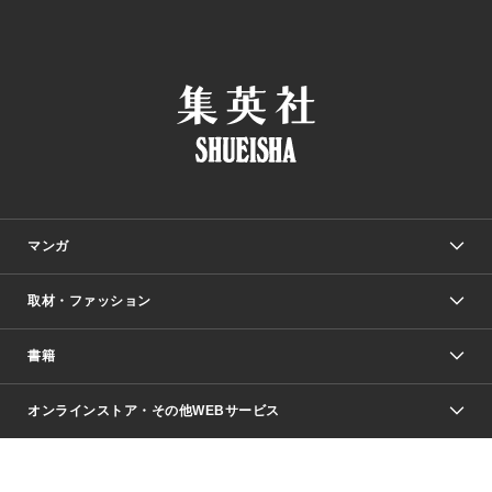
マンガ
取材・ファッション
少年マンガ
週刊少年ジャンプ
書籍
ファッション・美容
青年マンガ
ジャンプSQ.
Seventeen
週刊ヤングジャンプ
オンラインストア・その他WEBサービス
文芸・文庫・総合
芸能・情報・スポーツ
少女マンガ
Vジャンプ
non-no Web
ヤングジャンプ定期購読デジタル
すばる
Myojo
オンラインストア
りぼん
学芸・ノンフィクション・新書
最強ジャンプ
女性マンガ
@BAILA