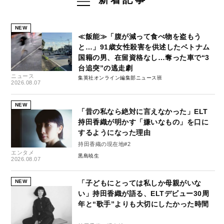
NEW
≪飯能≫「腹が減って食べ物を盗もう
と…」91歳女性殺害を供述したベトナム
国籍の男、在留資格なし…奪った車で“3
台追突”の逃走劇
ニュース
集英社オンライン編集部ニュース班
2026.08.07
NEW
「昔の私なら絶対に言えなかった」ELT
持田香織が明かす「嫌いなもの」を口に
するようになった理由
持田香織の現在地#2
エンタメ
黒島暁生
2026.08.07
NEW
「子どもにとっては私しか母親がいな
い」持田香織が語る、ELTデビュー30周
年と“歌手”よりも大切にしたかった時間