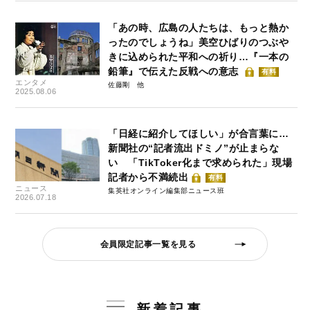
「あの時、広島の人たちは、もっと熱か
ったのでしょうね」美空ひばりのつぶや
きに込められた平和への祈り…『一本の
鉛筆』で伝えた反戦への意志
有料
エンタメ
佐藤剛
2025.08.06
「日経に紹介してほしい」が合言葉に…
新聞社の“記者流出ドミノ”が止まらな
い 「TikToker化まで求められた」現場
記者から不満続出
有料
ニュース
集英社オンライン編集部ニュース班
2026.07.18
会員限定記事一覧を見る
新着記事