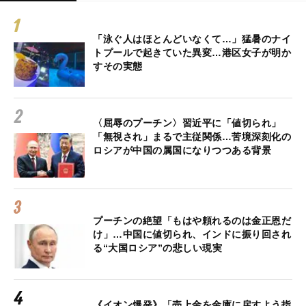
「泳ぐ人はほとんどいなくて…」猛暑のナイ
トプールで起きていた異変…港区女子が明か
すその実態
〈屈辱のプーチン〉習近平に「値切られ」
「無視され」まるで主従関係…苦境深刻化の
ロシアが中国の属国になりつつある背景
プーチンの絶望「もはや頼れるのは金正恩だ
け」…中国に値切られ、インドに振り回され
る“大国ロシア”の悲しい現実
《イオン爆発》「売上金を金庫に戻すよう指