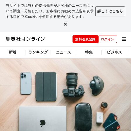
当サイトでは当社の提携先等がお客様のニーズ等につ
いて調査・分析したり、お客様にお勧めの広告を表示
詳しくはこちら
する目的で Cookie を使用する場合があります。
×
無料会員登録
ログイン
新着
ランキング
ニュース
特集
ビジネス