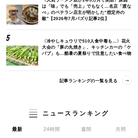
〈人気ラーメン店が1年3カ月で閉店〉原因
は「味」でも「売上」でもなく…名店「渡な
べ」のベテラン店主が明かした“想定外の
敵”【2026年7月バズり記事2位】
〈冷やしキュウリで510人食中毒も…〉花火
大会の「豚の丸焼き」、キッチンカーの「ケ
バブ」も…酷暑の夏祭りで注意したい食べ物
記事ランキングの一覧を見る
ニュースランキング
最新
24時間
週間
月間