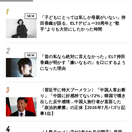
NEW
「子どもにとっては私しか母親がいない」持
田香織が語る、ELTデビュー30周年と“歌
手”よりも大切にしたかった時間
NEW
「昔の私なら絶対に言えなかった」ELT持田
香織が明かす「嫌いなもの」を口にするよう
になった理由
〈習近平に特大ブーメラン〉「中国人客お断
り」「中国に好感持てない72%」韓国で噴き
出した反中感情…中国人旅行者が直面した
「政治的摩擦」の正体【2026年7月バズり記
事1位】