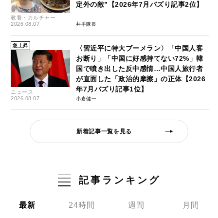
定外の敵”【2026年7月バズり記事2位】
教養・カルチャー
2026.08.07
井手隊長
急上昇
〈習近平に特大ブーメラン〉「中国人客
お断り」「中国に好感持てない72%」韓
国で噴き出した反中感情…中国人旅行者
が直面した「政治的摩擦」の正体【2026
年7月バズり記事1位】
ニュース
2026.08.07
小倉健一
新着記事一覧を見る
記事ランキング
最新
24時間
週間
月間