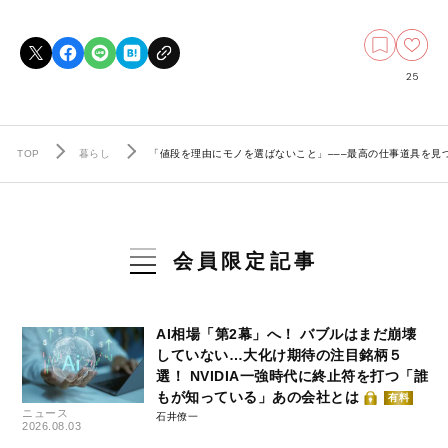
25
TOP
暮らし
「値段を理由にモノを選ばないこと」–––最高の仕事道具を見
会員限定記事
AI相場「第2幕」へ！ バブルはまだ崩壊
していない…大化け期待の注目銘柄５
選！ NVIDIA一強時代に終止符を打つ「誰
もが知っている」あの会社とは
有料
ニュース
石井僚一
2026.08.03