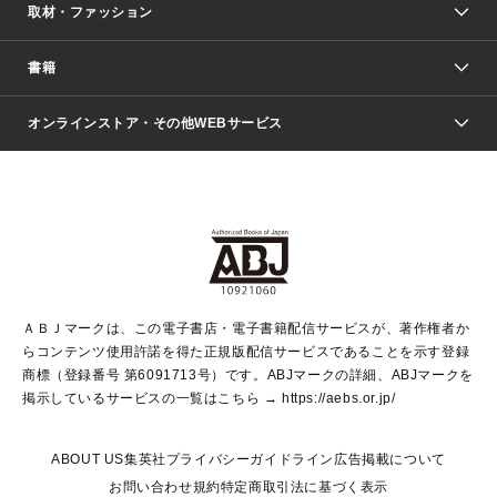
取材・ファッション
少年マンガ
週刊少年ジャンプ
書籍
ファッション・美容
青年マンガ
ジャンプSQ.
Seventeen
週刊ヤングジャンプ
オンラインストア・その他WEBサービス
文芸・文庫・総合
芸能・情報・スポーツ
少女マンガ
Vジャンプ
non-no Web
ヤングジャンプ定期購読デジタル
すばる
Myojo
オンラインストア
りぼん
学芸・ノンフィクション・新書
最強ジャンプ
女性マンガ
@BAILA
ヤンジャン＋
小説すばる
週プレNEWS
マーガレット
集英社OTOコンテンツ
集英社 学芸編集部
少年ジャンプ＋
その他WEBサービス
クッキー
ライトノベル・ノベライズ
MAQUIA ONLINE
となりのヤングジャンプ
集英社 文芸ステーション
週プレ グラジャパ！
別冊マーガレット
SHUEISHA MANGA-ART HERITAGE
集英社 ビジネス書
ゼブラック
ココハナ
SHUEISHA ADNAVI
SPUR.JP
集英社Webマガジン Cobalt
グランドジャンプ
web 集英社文庫
キッズ
web Sportiva
マンガMee
ジャンプキャラクターズストア
集英社新書
ジャンプルーキー！
月刊オフィスユー
ＡＢＪマークは、この電子書店・電子書籍配信サービスが、著作権者か
EDITOR'S LAB
LEE
集英社オレンジ文庫
ウルトラジャンプ
青春と読書
パラスポ＋！
らコンテンツ使用許諾を得た正規版配信サービスであることを示す登録
集英社みらい文庫
リマコミ＋
HAPPY PLUS STORE
集英社新書プラス
ジャンプTOON
商標（登録番号 第6091713号）です。ABJマークの詳細、ABJマークを
Marisol
シフォン文庫
アジア人物史
S-KIDS.LAND
マンガMeets
掲示しているサービスの一覧はこちら →
https://aebs.or.jp/
shueisha vox
よみタイ
S-MANGA
Web éclat
ダッシュエックス文庫
LEEマルシェ
kotoba
集英社ジャンプリミックス
ABOUT US
集英社プライバシーガイドライン
広告掲載について
T JAPAN:The New York Times Style Magazine
JUMP j BOOKS
お問い合わせ
規約
特定商取引法に基づく表示
SHOP Marisol
e!集英社
集英社コミック文庫