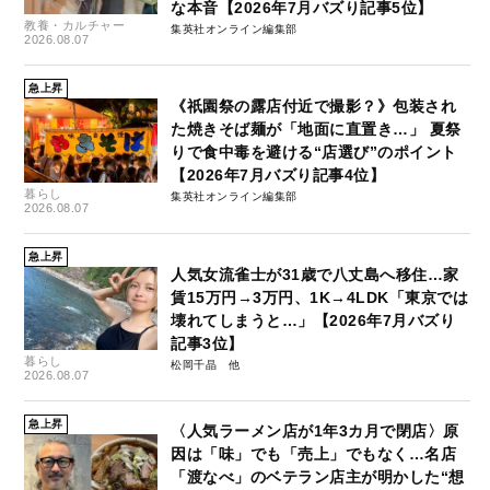
な本音【2026年7月バズり記事5位】
教養・カルチャー
集英社オンライン編集部
2026.08.07
急上昇
《祇園祭の露店付近で撮影？》包装され
た焼きそば麺が「地面に直置き…」 夏祭
りで食中毒を避ける“店選び”のポイント
【2026年7月バズり記事4位】
暮らし
集英社オンライン編集部
2026.08.07
急上昇
人気女流雀士が31歳で八丈島へ移住…家
賃15万円→3万円、1K→4LDK「東京では
壊れてしまうと…」【2026年7月バズり
記事3位】
暮らし
松岡千晶
2026.08.07
急上昇
〈人気ラーメン店が1年3カ月で閉店〉原
因は「味」でも「売上」でもなく…名店
「渡なべ」のベテラン店主が明かした“想