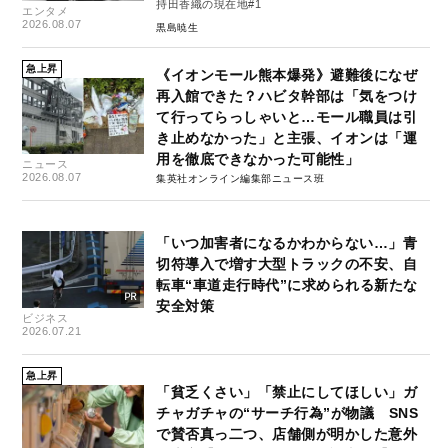
持田香織の現在地#1
エンタメ
2026.08.07
黒島暁生
急上昇
《イオンモール熊本爆発》避難後になぜ
再入館できた？ハビタ幹部は「気をつけ
て行ってらっしゃいと…モール職員は引
き止めなかった」と主張、イオンは「運
用を徹底できなかった可能性」
ニュース
2026.08.07
集英社オンライン編集部ニュース班
「いつ加害者になるかわからない…」青
切符導入で増す大型トラックの不安、自
転車“車道走行時代”に求められる新たな
安全対策
ビジネス
2026.07.21
急上昇
「貧乏くさい」「禁止にしてほしい」ガ
チャガチャの“サーチ行為”が物議 SNS
で賛否真っ二つ、店舗側が明かした意外