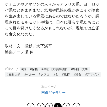
ケチュアやアマゾンの人々からアフリカ系、ヨーロッ
パ系などさまざまだ。気候や民族の豊かさこそが珍食
を生み出している背景にあるのではないだろうか。調
理されたモルモットや猿は、日本に暮らす私たちにと
って目を背けたくなるかもしれないが、現地では立派
な食文化なのだ。
取材・文・撮影／大下滉平
編集／一ノ瀬 伸
グルメ
#旅
#探検
#早稲田大学探検部
#早稲田大学
#立教大学
#ペルー
#クスコ
#食
#紀行
#珍食
#アマゾン
次のページ
画像ギャラリー
1
2
3
4