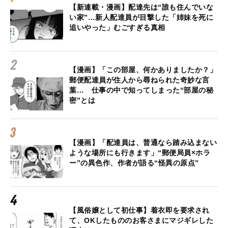
【新連載・漫画】配達先は“誰も住んでいな
い家”…新人配達員が目撃した「姉妹を死に
追いやった」むごすぎる真相
【漫画】「この部屋、何かありましたか？」
郵便配達員が住人から尋ねられた奇妙な言
葉… 仕事の中で知ってしまった“部屋の秘
密”とは
【漫画】「配達員は、普通なら踏み込まない
ような場所にも行きます」“郵便局員×ホラ
ー”の異色作、作者が語る“怪異の原点”
【風俗嬢として初仕事】着衣即を要求され
て、OKしたもののお客さまにマジギレした