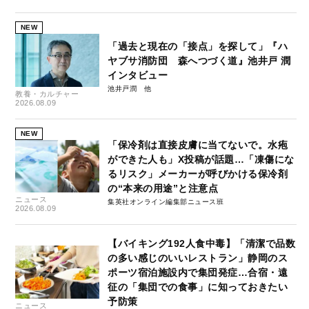
NEW
「過去と現在の「接点」を探して」『ハ
ヤブサ消防団 森へつづく道』池井戸 潤
インタビュー
池井戸潤
教養・カルチャー
2026.08.09
NEW
「保冷剤は直接皮膚に当てないで。水疱
ができた人も」X投稿が話題…「凍傷にな
るリスク」メーカーが呼びかける保冷剤
の“本来の用途”と注意点
ニュース
集英社オンライン編集部ニュース班
2026.08.09
【バイキング192人食中毒】「清潔で品数
の多い感じのいいレストラン」静岡のス
ポーツ宿泊施設内で集団発症…合宿・遠
征の「集団での食事」に知っておきたい
予防策
ニュース