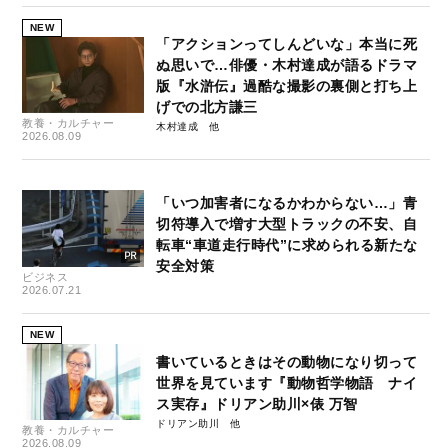
NEW
「アクションってしんどいな」本当に死
ぬ思いで…俳優・木村達成が語るドラマ
版『水滸伝』過酷な撮影の裏側と打ち上
げでの北方謙三
教養・カルチャー
木村達成
2026.08.09
「いつ加害者になるかわからない…」青
切符導入で増す大型トラックの不安、自
転車“車道走行時代”に求められる新たな
安全対策
ビジネス
2026.07.21
NEW
書いているときはその動物になり切って
世界を見ています『動物哲学物語 ナイ
ス実存』ドリアン助川×俵 万智
ドリアン助川
教養・カルチャー
2026.08.09