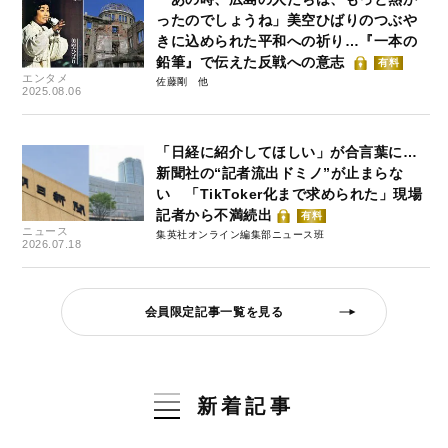
ったのでしょうね」美空ひばりのつぶや
きに込められた平和への祈り…『一本の
鉛筆』で伝えた反戦への意志
有料
エンタメ
佐藤剛
2025.08.06
「日経に紹介してほしい」が合言葉に…
新聞社の“記者流出ドミノ”が止まらな
い 「TikToker化まで求められた」現場
記者から不満続出
有料
ニュース
集英社オンライン編集部ニュース班
2026.07.18
会員限定記事一覧を見る
新着記事