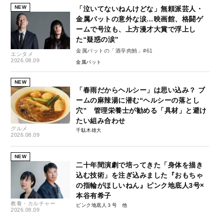
NEW
「泣いてないねんけどな」無頼派芸人・
金属バットの意外な涙…映画館、格闘ゲ
ームで号泣も、上方漫才大賞で浮上し
た“疑惑の涙”
金属バットの「酒辛肉鮪」#61
エンタメ
2026.08.09
金属バット
NEW
「春雨だからヘルシー」は思い込み？ ブ
ームの麻辣湯に潜む“ヘルシーの落とし
穴” 管理栄養士が勧める「具材」と避け
たい組み合わせ
グルメ
千駄木雄大
2026.08.09
NEW
二十年間演劇で培ってきた「身体を描き
込む技術」を注ぎ込みました『おもちゃ
の指輪がほしいねん』ピンク地底人3号×
本谷有希子
教養・カルチャー
ピンク地底人３号
2026.08.09