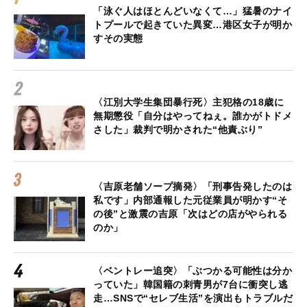
「泳ぐ人はほとんどいなくて…」猛暑のナイ
トプールで起きていた異変…港区女子が明か
すその実態
〈江別大学生集団暴行死〉主犯格の18歳に
無期懲役「自分はやってねぇ。誰かがトドメ
さした」裁判で明かされた“他責ぶり”
〈吉原老舗ソープ摘発〉「刑事告発したのは
私です」内部通報した元従業員が明かす“そ
の後”と激震の吉原「次はどの店がやられる
のか」
〈ベントレー追突〉「ぶつかる可能性は分か
っていた」韓国籍の刺青男が7台に衝突し逃
走…SNSで“セレブ生活”を演出もトラブルだ