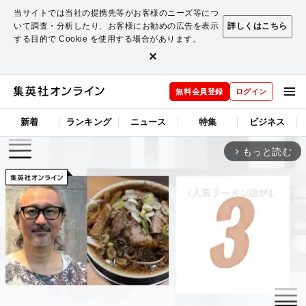
当サイトでは当社の提携先等がお客様のニーズ等につ
いて調査・分析したり、お客様にお勧めの広告を表示
詳しくはこちら
する目的で Cookie を使用する場合があります。
×
無料会員登録
ログイン
新着
ランキング
ニュース
特集
ビジネス
もっと読む
arrow_forward_ios