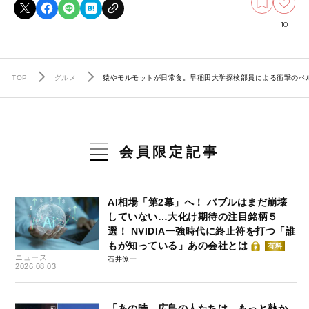
10
TOP
グルメ
猿やモルモットが日常食。早稲田大学探検部員による衝撃のペ
会員限定記事
AI相場「第2幕」へ！ バブルはまだ崩壊
していない…大化け期待の注目銘柄５
選！ NVIDIA一強時代に終止符を打つ「誰
もが知っている」あの会社とは
有料
ニュース
石井僚一
2026.08.03
「あの時、広島の人たちは、もっと熱か