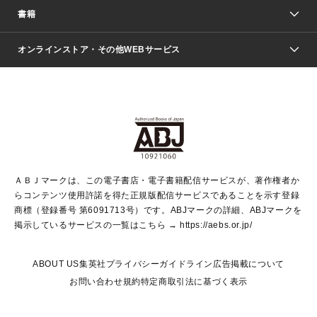
週刊少年ジャンプ
書籍
ファッション・美容
青年マンガ
ジャンプSQ.
Seventeen
週刊ヤングジャンプ
オンラインストア・その他WEBサービス
文芸・文庫・総合
芸能・情報・スポーツ
少女マンガ
Vジャンプ
non-no Web
ヤングジャンプ定期購読デジタル
すばる
Myojo
オンラインストア
りぼん
学芸・ノンフィクション・新書
最強ジャンプ
女性マンガ
@BAILA
ヤンジャン＋
小説すばる
週プレNEWS
マーガレット
集英社OTOコンテンツ
集英社 学芸編集部
少年ジャンプ＋
その他WEBサービス
クッキー
ライトノベル・ノベライズ
MAQUIA ONLINE
となりのヤングジャンプ
集英社 文芸ステーション
週プレ グラジャパ！
別冊マーガレット
SHUEISHA MANGA-ART HERITAGE
集英社 ビジネス書
ゼブラック
ココハナ
SHUEISHA ADNAVI
SPUR.JP
集英社Webマガジン Cobalt
グランドジャンプ
web 集英社文庫
キッズ
web Sportiva
マンガMee
ジャンプキャラクターズストア
集英社新書
ジャンプルーキー！
月刊オフィスユー
ＡＢＪマークは、この電子書店・電子書籍配信サービスが、著作権者か
EDITOR'S LAB
LEE
集英社オレンジ文庫
ウルトラジャンプ
青春と読書
パラスポ＋！
らコンテンツ使用許諾を得た正規版配信サービスであることを示す登録
集英社みらい文庫
リマコミ＋
HAPPY PLUS STORE
集英社新書プラス
ジャンプTOON
商標（登録番号 第6091713号）です。ABJマークの詳細、ABJマークを
Marisol
シフォン文庫
アジア人物史
S-KIDS.LAND
マンガMeets
掲示しているサービスの一覧はこちら →
https://aebs.or.jp/
shueisha vox
よみタイ
S-MANGA
Web éclat
ダッシュエックス文庫
LEEマルシェ
kotoba
集英社ジャンプリミックス
ABOUT US
集英社プライバシーガイドライン
広告掲載について
T JAPAN:The New York Times Style Magazine
JUMP j BOOKS
お問い合わせ
規約
特定商取引法に基づく表示
SHOP Marisol
e!集英社
集英社コミック文庫
集英社女性誌ポータル
éclat premium
imidas