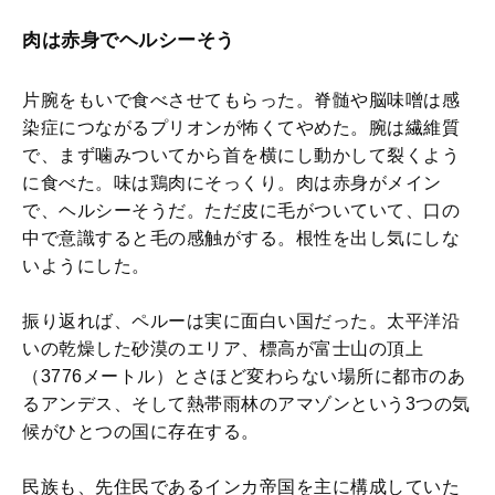
肉は赤身でヘルシーそう
片腕をもいで食べさせてもらった。脊髄や脳味噌は感
染症につながるプリオンが怖くてやめた。腕は繊維質
で、まず噛みついてから首を横にし動かして裂くよう
に食べた。味は鶏肉にそっくり。肉は赤身がメイン
で、ヘルシーそうだ。ただ皮に毛がついていて、口の
中で意識すると毛の感触がする。根性を出し気にしな
いようにした。
振り返れば、ペルーは実に面白い国だった。太平洋沿
いの乾燥した砂漠のエリア、標高が富士山の頂上
（3776メートル）とさほど変わらない場所に都市のあ
るアンデス、そして熱帯雨林のアマゾンという3つの気
候がひとつの国に存在する。
民族も、先住民であるインカ帝国を主に構成していた