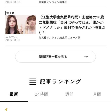
2026.08.08
集英社オンライン編集部
急上昇
〈江別大学生集団暴行死〉主犯格の18歳
に無期懲役「自分はやってねぇ。誰かが
トドメさした」裁判で明かされた“他責ぶ
り”
ニュース
集英社オンライン編集部ニュース班
2026.08.08
新着記事一覧を見る
記事ランキング
最新
24時間
週間
月間