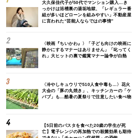
大久保佳代子が50代でマンション購入…き
っかけは浴槽裏の湯垢地獄、「レギュラー番
組が多いほどローンを組みやすい」不動産屋
に言われた“芸能人ならではの事情”
〈映画『ちいかわ』〉「子ども向けの映画に
静かにするマナーはありません」「叱ってく
れ」大ヒットの裏で鑑賞マナー論争が白熱
〈冷やしキュウリで510人食中毒も…〉花火
大会の「豚の丸焼き」、キッチンカーの「ケ
バブ」も…酷暑の夏祭りで注意したい食べ物
【5日前のパスタを食べた20歳の学生が死
亡】電子レンジの再加熱での殺菌効果も期待
できない「チャーハン症候群」の恐怖