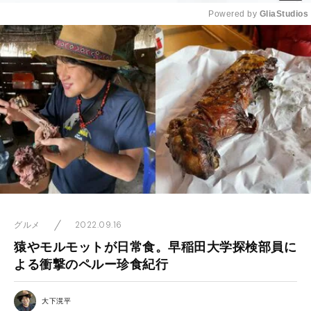
Powered by 
GliaStudios
Mute
2022.09.16
グルメ
猿やモルモットが日常食。早稲田大学探検部員に
よる衝撃のペルー珍食紀行
大下滉平