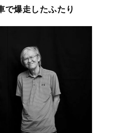
M
車で爆走したふたり
u
t
e