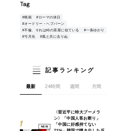
Tag
#映画
#ローマの休日
#オードリー・ヘプバーン
#不倫、それは峠の茶屋に似ている
#一条ゆかり
#弓月光
#風と共に去りぬ
記事ランキング
最新
24時間
週間
月間
〈習近平に特大ブーメラ
ン〉「中国人客お断り」
「中国に好感持てない
NEW
72%」韓国で噴き出した反