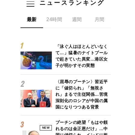
ニュースランキング
最新
24時間
週間
月間
「泳ぐ人はほとんどいなく
て…」猛暑のナイトプール
で起きていた異変…港区女
子が明かすその実態
〈屈辱のプーチン〉習近平
に「値切られ」「無視さ
れ」まるで主従関係…苦境
深刻化のロシアが中国の属
国になりつつある背景
プーチンの絶望「もはや頼
NEW
れるのは金正恩だけ」…中
国に値切られ、インドに振