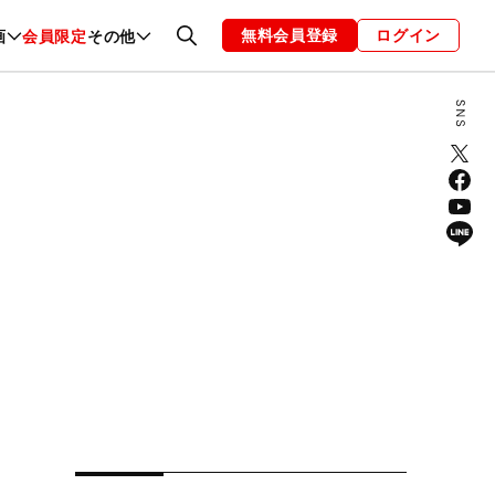
無料会員登録
ログイン
画
会員限定
その他
ファッション
恋愛・結婚
編集部
お知らせ