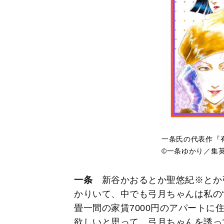
一条氏の代表作『
©一条ゆかり／集
一条
新谷かおるとか聖悠紀※とか
かりいて、中でも弓月ちゃんは私の
畳一間の家賃7000円のアパートに
欲しいと思って。弓月ちゃんを誘っ