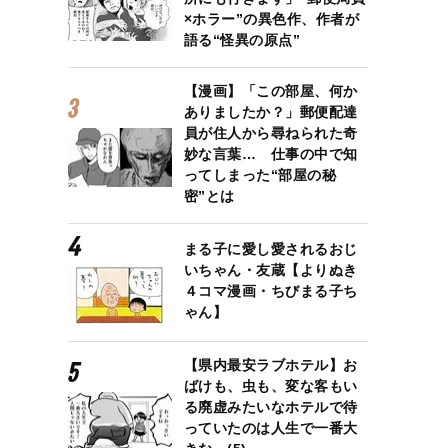
×ホラー”の異色作、作者が
語る“怪異の原点”
【漫画】「この部屋、何か
ありましたか？」郵便配達
員が住人から尋ねられた奇
妙な言葉… 仕事の中で知
ってしまった“部屋の秘
密”とは
まる子に愛し愛されるおじ
いちゃん・友蔵【よりぬき
４コマ漫画・ちびまる子ち
ゃん】
【県内最安ラブホテル】お
ばけも、虫も、変な客もい
る廃虚みたいなホテルで待
っていたのは人生で一番大