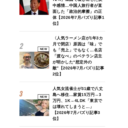
中感情…中国人旅行者が直
面した「政治的摩擦」の正
体【2026年7月バズり記事1
位】
〈人気ラーメン店が1年3カ
月で閉店〉原因は「味」で
NEW
も「売上」でもなく…名店
「渡なべ」のベテラン店主
が明かした“想定外の
敵”【2026年7月バズり記事
2位】
人気女流雀士が31歳で八丈
島へ移住…家賃15万円→3
NEW
万円、1K→4LDK「東京で
は壊れてしまうと…」
【2026年7月バズり記事3
位】