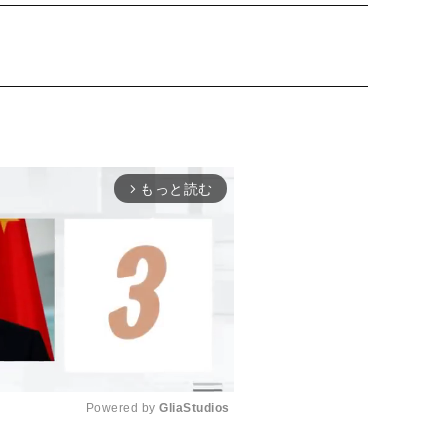
もっと読む
arrow_forward_ios
Powered by 
GliaStudios