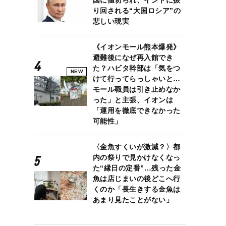
り回される“大国ロシア”の
悲しい現実
《イオンモール熊本爆発》
避難後になぜ再入館でき
た？ハビタ幹部は「気をつ
NEW
けて行ってらっしゃいと…
モール職員は引き止めなか
った」と主張、イオンは
「運用を徹底できなかった
可能性」
〈金魚すくいが激減？〉都
内の祭りで見かけなくなっ
た“縁日の定番”…残った金
魚は店じまいの後どこへ行
くのか「長生きする金魚は
あまり見たことがない」