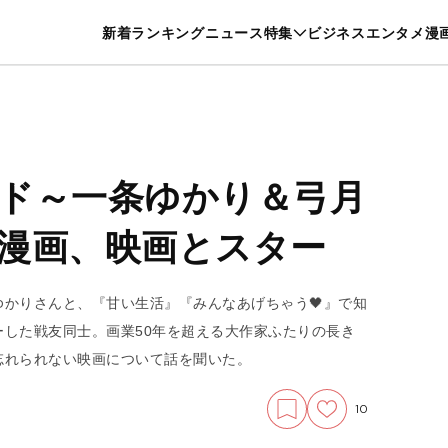
特集一覧を見る
漫画一覧を見る
新着
ランキング
ニュース
特集
ビジネス
エンタメ
漫
養・カルチャー
暮らし
スポーツ
ヘルスケア
美容
グルメ
ド～一条ゆかり＆弓月
漫画、映画とスター
かりさんと、『甘い生活』『みんなあげちゃう🖤』で知
した戦友同士。画業50年を超える大作家ふたりの長き
忘れられない映画について話を聞いた。
10