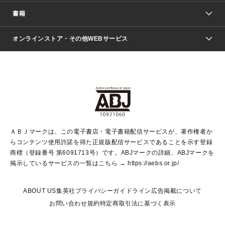
週刊少年ジャンプ
書籍
ファッション・美容
青年マンガ
ジャンプSQ.
Seventeen
週刊ヤングジャンプ
オンラインストア・その他WEBサービス
文芸・文庫・総合
芸能・情報・スポーツ
少女マンガ
Vジャンプ
non-no Web
ヤングジャンプ定期購読デジタル
すばる
Myojo
オンラインストア
りぼん
学芸・ノンフィクション・新書
最強ジャンプ
女性マンガ
@BAILA
ヤンジャン＋
小説すばる
週プレNEWS
マーガレット
集英社OTOコンテンツ
集英社 学芸編集部
少年ジャンプ＋
その他WEBサービス
クッキー
ライトノベル・ノベライズ
MAQUIA ONLINE
となりのヤングジャンプ
集英社 文芸ステーション
週プレ グラジャパ！
別冊マーガレット
SHUEISHA MANGA-ART HERITAGE
集英社 ビジネス書
ゼブラック
ココハナ
SHUEISHA ADNAVI
SPUR.JP
集英社Webマガジン Cobalt
グランドジャンプ
web 集英社文庫
キッズ
web Sportiva
マンガMee
ジャンプキャラクターズストア
集英社新書
ジャンプルーキー！
月刊オフィスユー
ＡＢＪマークは、この電子書店・電子書籍配信サービスが、著作権者か
EDITOR'S LAB
LEE
集英社オレンジ文庫
ウルトラジャンプ
青春と読書
パラスポ＋！
らコンテンツ使用許諾を得た正規版配信サービスであることを示す登録
集英社みらい文庫
リマコミ＋
HAPPY PLUS STORE
集英社新書プラス
ジャンプTOON
商標（登録番号 第6091713号）です。ABJマークの詳細、ABJマークを
Marisol
シフォン文庫
アジア人物史
S-KIDS.LAND
マンガMeets
掲示しているサービスの一覧はこちら →
https://aebs.or.jp/
shueisha vox
よみタイ
S-MANGA
Web éclat
ダッシュエックス文庫
LEEマルシェ
kotoba
集英社ジャンプリミックス
ABOUT US
集英社プライバシーガイドライン
広告掲載について
T JAPAN:The New York Times Style Magazine
JUMP j BOOKS
お問い合わせ
規約
特定商取引法に基づく表示
SHOP Marisol
e!集英社
集英社コミック文庫
集英社女性誌ポータル
éclat premium