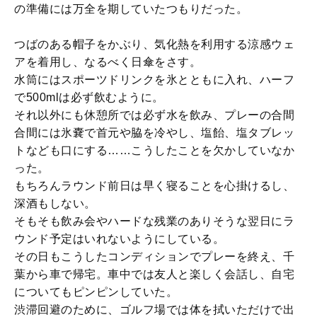
の準備には万全を期していたつもりだった。
つばのある帽子をかぶり、気化熱を利用する涼感ウェ
アを着用し、なるべく日傘をさす。
水筒にはスポーツドリンクを氷とともに入れ、ハーフ
で500mlは必ず飲むように。
それ以外にも休憩所では必ず水を飲み、プレーの合間
合間には氷嚢で首元や脇を冷やし、塩飴、塩タブレッ
トなども口にする……こうしたことを欠かしていなか
った。
もちろんラウンド前日は早く寝ることを心掛けるし、
深酒もしない。
そもそも飲み会やハードな残業のありそうな翌日にラ
ウンド予定はいれないようにしている。
その日もこうしたコンディションでプレーを終え、千
葉から車で帰宅。車中では友人と楽しく会話し、自宅
についてもピンピンしていた。
渋滞回避のために、ゴルフ場では体を拭いただけで出