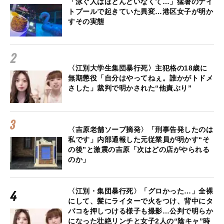
「泳ぐ人はほとんどいなくて…」猛暑のナイ
トプールで起きていた異変…港区女子が明か
すその実態
〈江別大学生集団暴行死〉主犯格の18歳に
無期懲役「自分はやってねぇ。誰かがトドメ
さした」裁判で明かされた“他責ぶり”
〈吉原老舗ソープ摘発〉「刑事告発したのは
私です」内部通報した元従業員が明かす“そ
の後”と激震の吉原「次はどの店がやられる
のか」
〈江別・集団暴行死〉「グロかった…」全裸
にして、髪にライターで火をつけ、背中にタ
バコを押しつける様子も撮影…公判で明らか
になった壮絶リンチと女子2人の“陰キャ”時