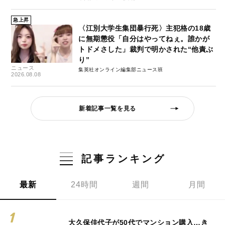
急上昇
〈江別大学生集団暴行死〉主犯格の18歳
に無期懲役「自分はやってねぇ。誰かが
トドメさした」裁判で明かされた“他責ぶ
り”
ニュース
集英社オンライン編集部ニュース班
2026.08.08
新着記事一覧を見る
記事ランキング
最新
24時間
週間
月間
大久保佳代子が50代でマンション購入…き