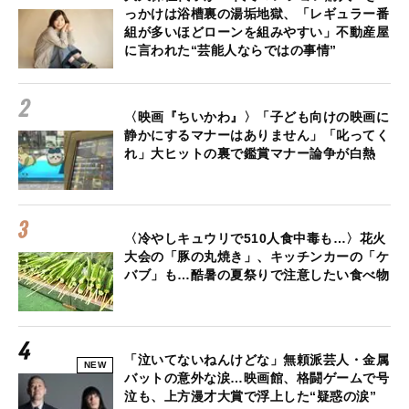
っかけは浴槽裏の湯垢地獄、「レギュラー番
組が多いほどローンを組みやすい」不動産屋
に言われた“芸能人ならではの事情”
〈映画『ちいかわ』〉「子ども向けの映画に
静かにするマナーはありません」「叱ってく
れ」大ヒットの裏で鑑賞マナー論争が白熱
〈冷やしキュウリで510人食中毒も…〉花火
大会の「豚の丸焼き」、キッチンカーの「ケ
バブ」も…酷暑の夏祭りで注意したい食べ物
「泣いてないねんけどな」無頼派芸人・金属
NEW
バットの意外な涙…映画館、格闘ゲームで号
泣も、上方漫才大賞で浮上した“疑惑の涙”