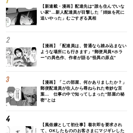
【新連載・漫画】配達先は“誰も住んでいな
い家”…新人配達員が目撃した「姉妹を死に
追いやった」むごすぎる真相
【漫画】「配達員は、普通なら踏み込まない
ような場所にも行きます」“郵便局員×ホラ
ー”の異色作、作者が語る“怪異の原点”
【漫画】「この部屋、何かありましたか？」
郵便配達員が住人から尋ねられた奇妙な言
葉… 仕事の中で知ってしまった“部屋の秘
密”とは
【風俗嬢として初仕事】着衣即を要求され
て、OKしたもののお客さまにマジギレした