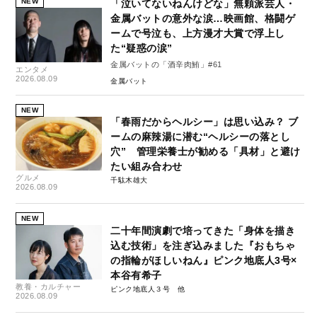
NEW
「泣いてないねんけどな」無頼派芸人・
金属バットの意外な涙…映画館、格闘ゲ
ームで号泣も、上方漫才大賞で浮上し
た“疑惑の涙”
金属バットの「酒辛肉鮪」#61
エンタメ
2026.08.09
金属バット
NEW
「春雨だからヘルシー」は思い込み？ ブ
ームの麻辣湯に潜む“ヘルシーの落とし
穴” 管理栄養士が勧める「具材」と避け
たい組み合わせ
グルメ
千駄木雄大
2026.08.09
NEW
二十年間演劇で培ってきた「身体を描き
込む技術」を注ぎ込みました『おもちゃ
の指輪がほしいねん』ピンク地底人3号×
本谷有希子
教養・カルチャー
ピンク地底人３号
2026.08.09