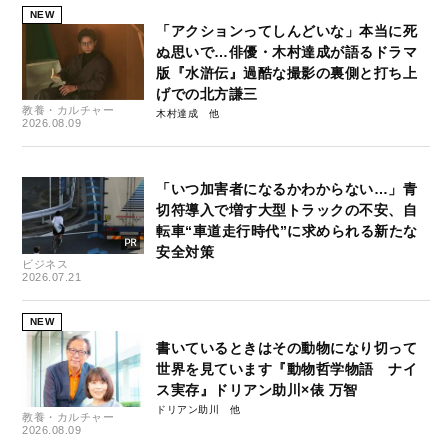
NEW
「アクションってしんどいな」本当に死
ぬ思いで…俳優・木村達成が語るドラマ
版『水滸伝』過酷な撮影の裏側と打ち上
げでの北方謙三
教養・カルチャー
木村達成
2026.08.09
「いつ加害者になるかわからない…」青
切符導入で増す大型トラックの不安、自
転車“車道走行時代”に求められる新たな
安全対策
ビジネス
2026.07.21
NEW
書いているときはその動物になり切って
世界を見ています『動物哲学物語 ナイ
ス実存』ドリアン助川×俵 万智
ドリアン助川
教養・カルチャー
2026.08.09