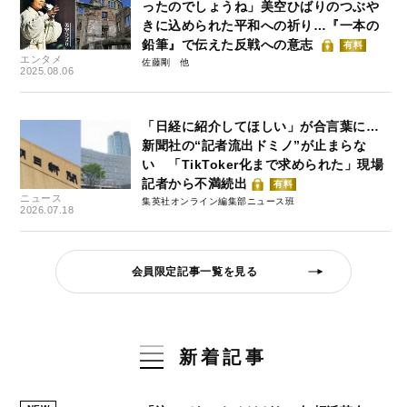
ったのでしょうね」美空ひばりのつぶや
きに込められた平和への祈り…『一本の
鉛筆』で伝えた反戦への意志
有料
エンタメ
佐藤剛
2025.08.06
「日経に紹介してほしい」が合言葉に…
新聞社の“記者流出ドミノ”が止まらな
い 「TikToker化まで求められた」現場
記者から不満続出
有料
ニュース
集英社オンライン編集部ニュース班
2026.07.18
会員限定記事一覧を見る
新着記事