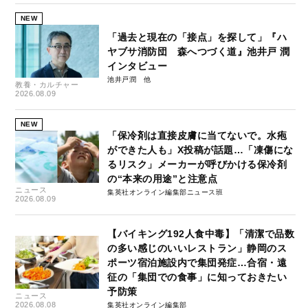
NEW
「過去と現在の「接点」を探して」『ハ
ヤブサ消防団 森へつづく道』池井戸 潤
インタビュー
池井戸潤
教養・カルチャー
2026.08.09
NEW
「保冷剤は直接皮膚に当てないで。水疱
ができた人も」X投稿が話題…「凍傷にな
るリスク」メーカーが呼びかける保冷剤
の“本来の用途”と注意点
ニュース
集英社オンライン編集部ニュース班
2026.08.09
【バイキング192人食中毒】「清潔で品数
の多い感じのいいレストラン」静岡のス
ポーツ宿泊施設内で集団発症…合宿・遠
征の「集団での食事」に知っておきたい
予防策
ニュース
2026.08.08
集英社オンライン編集部