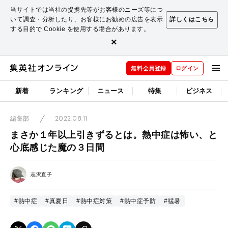
当サイトでは当社の提携先等がお客様のニーズ等につ
いて調査・分析したり、お客様にお勧めの広告を表示
詳しくはこちら
する目的で Cookie を使用する場合があります。
×
無料会員登録
ログイン
新着
ランキング
ニュース
特集
ビジネス
2022.08.11
編集部
まさか１年以上引きずるとは。熱中症は怖い、と
心底感じた魔の３日間
志沢直子
#熱中症
#真夏日
#熱中症対策
#熱中症予防
#猛暑