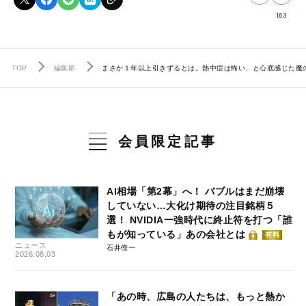
163
TOP
編集部
まさか１年以上引きずるとは。熱中症は怖い、と心底感じた魔
会員限定記事
AI相場「第2幕」へ！ バブルはまだ崩壊
していない…大化け期待の注目銘柄５
選！ NVIDIA一強時代に終止符を打つ「誰
もが知っている」あの会社とは
有料
ニュース
石井僚一
2026.08.03
「あの時、広島の人たちは、もっと熱か