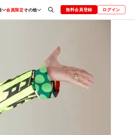
無料会員登録
ログイン
画
会員限定
その他
ファッション
恋愛・結婚
編集部
お知らせ