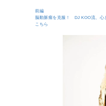
前編
脳動脈瘤を克服！ DJ KOO流、
こちら