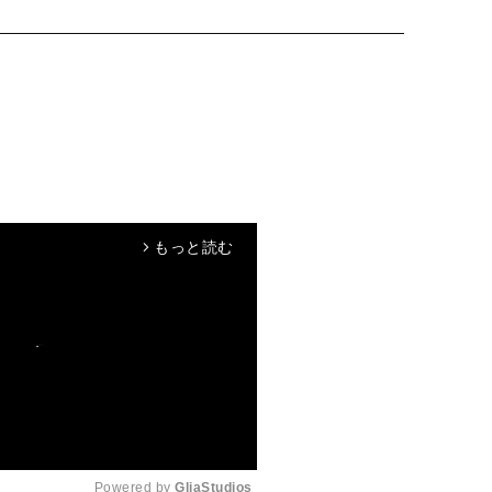
もっと読む
arrow_forward_ios
Powered by 
GliaStudios