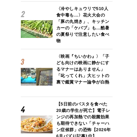
〈冷やしキュウリで510人
食中毒も…〉花火大会の
「豚の丸焼き」、キッチン
カーの「ケバブ」も…酷暑
の夏祭りで注意したい食べ
物
〈映画『ちいかわ』〉「子
ども向けの映画に静かにす
るマナーはありません」
「叱ってくれ」大ヒットの
裏で鑑賞マナー論争が白熱
【5日前のパスタを食べた
20歳の学生が死亡】電子レ
ンジの再加熱での殺菌効果
も期待できない「チャーハ
ン症候群」の恐怖【2026年
6月バズり記事1位】