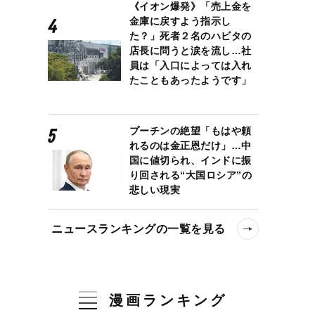
《イオン爆発》「売上金を
金庫に戻すよう指示し
た？」死者２名のハビタの
店長に問うと涙を流し…社
員は「入口によっては入れ
たこともあったようです」
プーチンの絶望「もはや頼
れるのは金正恩だけ」…中
国に値切られ、インドに振
り回される“大国ロシア”の
悲しい現実
ニュースランキングの一覧を見る
漫画ランキング