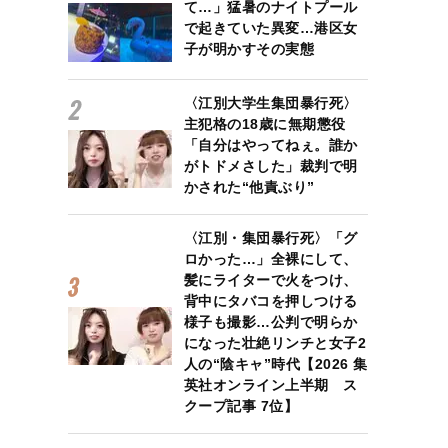
て…」猛暑のナイトプール
で起きていた異変…港区女
子が明かすその実態
〈江別大学生集団暴行死〉
主犯格の18歳に無期懲役
「自分はやってねぇ。誰か
がトドメさした」裁判で明
かされた“他責ぶり”
〈江別・集団暴行死〉「グ
ロかった…」全裸にして、
髪にライターで火をつけ、
背中にタバコを押しつける
様子も撮影…公判で明らか
になった壮絶リンチと女子2
人の“陰キャ”時代【2026 集
英社オンライン上半期 ス
クープ記事 7位】