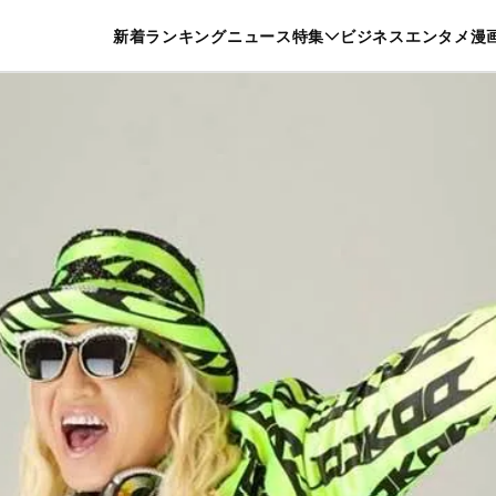
特集一覧を見る
漫画一覧を見る
新着
ランキング
ニュース
特集
ビジネス
エンタメ
漫
養・カルチャー
暮らし
スポーツ
ヘルスケア
美容
グルメ