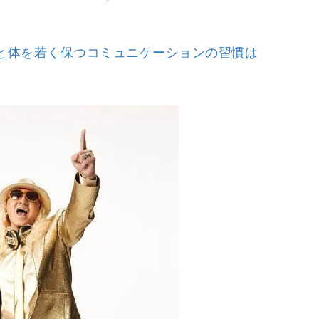
M
心と体を若く保つコミュニケーションの習慣は
u
t
e