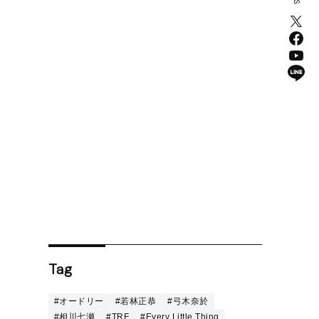
Tag
#オードリー
#若林正恭
#弓木奈於
#相川七瀬
#TRF
#Every Little Thing