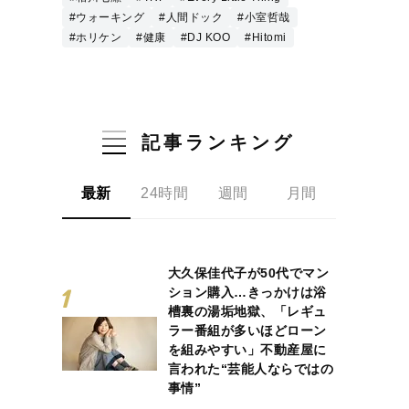
#ウォーキング
#人間ドック
#小室哲哉
#ホリケン
#健康
#DJ KOO
#Hitomi
記事ランキング
最新
24時間
週間
月間
大久保佳代子が50代でマン
ション購入…きっかけは浴
槽裏の湯垢地獄、「レギュ
ラー番組が多いほどローン
を組みやすい」不動産屋に
言われた“芸能人ならではの
事情”