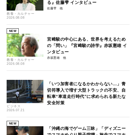
る』佐藤雫 インタビュー
佐藤雫
教養・カルチャー
2026.08.08
NEW
宮﨑駿の中心にある、世界を考えるため
の「問い」『宮﨑駿の詩学』赤坂憲雄 イ
ンタビュー
赤坂憲雄
教養・カルチャー
2026.08.08
「いつ加害者になるかわからない…」青
切符導入で増す大型トラックの不安、自
転車“車道走行時代”に求められる新たな
安全対策
ビジネス
2026.07.21
NEW
「沖縄の海でゲーム三昧」「ディズニー
でスマホめぐり親子喧嘩」旅先でスマホ