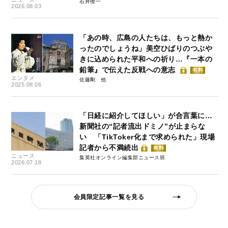
石井僚一
2026.08.03
「あの時、広島の人たちは、もっと熱か
ったのでしょうね」美空ひばりのつぶや
きに込められた平和への祈り…『一本の
鉛筆』で伝えた反戦への意志
有料
エンタメ
佐藤剛
2025.08.06
「日経に紹介してほしい」が合言葉に…
新聞社の“記者流出ドミノ”が止まらな
い 「TikToker化まで求められた」現場
記者から不満続出
有料
ニュース
集英社オンライン編集部ニュース班
2026.07.18
会員限定記事一覧を見る