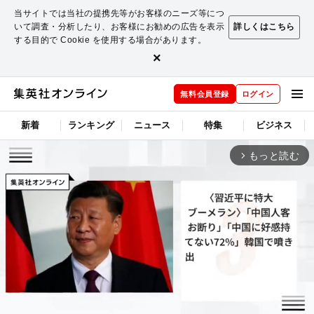
当サイトでは当社の提携先等がお客様のニーズ等につ
いて調査・分析したり、お客様にお勧めの広告を表示
詳しくはこちら
する目的で Cookie を使用する場合があります。
×
無料会員登録
ログイン
新着
ランキング
ニュース
特集
ビジネス
もっと読む
arrow_forward_ios