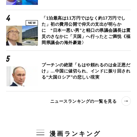
「1泊最高は11万円ではなく約17万円でし
NEW
た」初の費用公開で仰天の支出が明らか
に “日本一悪い男”と軽口の県議会議長は震
災のさなかに「天国」へ行ったとご満悦《福
岡県議会の海外豪遊〉
プーチンの絶望「もはや頼れるのは金正恩だ
け」…中国に値切られ、インドに振り回され
る“大国ロシア”の悲しい現実
ニュースランキングの一覧を見る
漫画ランキング