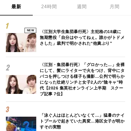
最新
24時間
週間
月間
NEW
〈江別大学生集団暴行死〉主犯格の18歳に
無期懲役「自分はやってねぇ。誰かがトドメ
さした」裁判で明かされた“他責ぶり”
〈江別・集団暴行死〉「グロかった…」全裸
にして、髪にライターで火をつけ、背中にタ
バコを押しつける様子も撮影…公判で明らか
になった壮絶リンチと女子2人の“陰キャ”時
代【2026 集英社オンライン上半期 スクー
プ記事 7位】
「泳ぐ人はほとんどいなくて…」猛暑のナイ
トプールで起きていた異変…港区女子が明か
すその実態