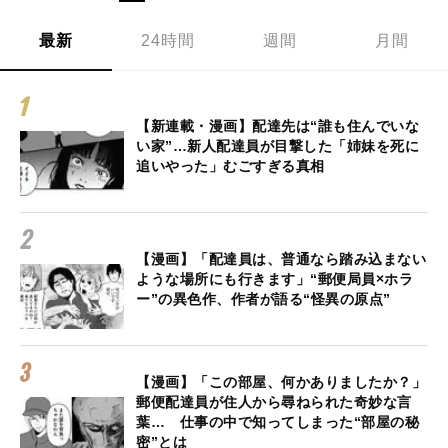
最新
24時間
週間
月間
【新連載・漫画】配達先は“誰も住んでいな
い家”…新人配達員が目撃した「姉妹を死に
追いやった」むごすぎる真相
【漫画】「配達員は、普通なら踏み込まない
ような場所にも行きます」“郵便局員×ホラ
ー”の異色作、作者が語る“怪異の原点”
【漫画】「この部屋、何かありましたか？」
郵便配達員が住人から尋ねられた奇妙な言
葉… 仕事の中で知ってしまった“部屋の秘
密”とは