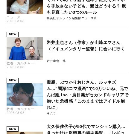
を手放さない子ども、親はどうする？ 親
も見直したい3つのルール
ニュース
集英社オンライン編集部ニュース班
2026.08.08
NEW
岩井圭也さん（作家）が山崎エマさん
（ドキュメンタリー監督）に会いに行く
岩井圭也
教養・カルチャー
2026.08.08
NEW
毒親、ぶつかりおじさん、ルッキズ
ム…“闇深4コマ漫画”で10万いいね、元で
んぱ組.inc・鹿目凛がセカンドキャリアで
抱いた危機感「このままではアイドル崩
れに」
教養・カルチャー
2026.08.08
キムラ
大久保佳代子が50代でマンション購入…
NEW
きっかけは浴槽裏の湯垢地獄、「レギュ