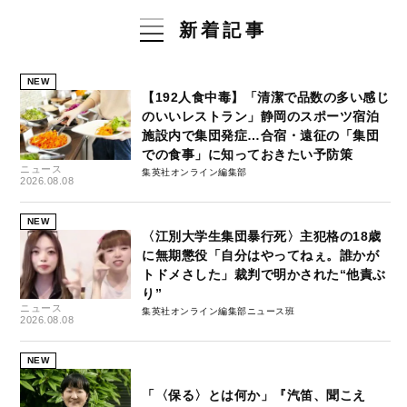
新着記事
NEW
【192人食中毒】「清潔で品数の多い感じ
のいいレストラン」静岡のスポーツ宿泊
施設内で集団発症…合宿・遠征の「集団
での食事」に知っておきたい予防策
ニュース
集英社オンライン編集部
2026.08.08
NEW
〈江別大学生集団暴行死〉主犯格の18歳
に無期懲役「自分はやってねぇ。誰かが
トドメさした」裁判で明かされた“他責ぶ
り”
ニュース
集英社オンライン編集部ニュース班
2026.08.08
NEW
「〈保る〉とは何か」『汽笛、聞こえ