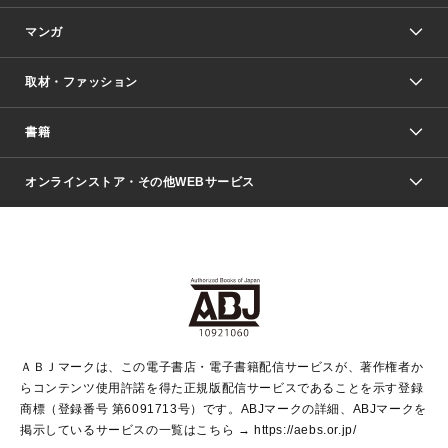
マンガ
取材・ファッション
少年マンガ
週刊少年ジャンプ
書籍
ファッション・美容
青年マンガ
ジャンプSQ.
Seventeen
週刊ヤングジャンプ
オンラインストア・その他WEBサービス
文芸・文庫・総合
芸能・情報・スポーツ
少女マンガ
Vジャンプ
non-no Web
ヤングジャンプ定期購読デジタル
すばる
Myojo
オンラインストア
りぼん
学芸・ノンフィクション・新書
最強ジャンプ
女性マンガ
@BAILA
ヤンジャン＋
小説すばる
週プレNEWS
マーガレット
集英社OTOコンテンツ
集英社 学芸編集部
少年ジャンプ＋
その他WEBサービス
クッキー
ライトノベル・ノベライズ
MAQUIA ONLINE
となりのヤングジャンプ
集英社 文芸ステーション
週プレ グラジャパ！
別冊マーガレット
SHUEISHA MANGA-ART HERITAGE
集英社 ビジネス書
ゼブラック
ココハナ
SHUEISHA ADNAVI
SPUR.JP
集英社Webマガジン Cobalt
グランドジャンプ
web 集英社文庫
キッズ
web Sportiva
マンガMee
ジャンプキャラクターズストア
集英社新書
ジャンプルーキー！
月刊オフィスユー
ＡＢＪマークは、この電子書店・電子書籍配信サービスが、著作権者か
EDITOR'S LAB
LEE
集英社オレンジ文庫
ウルトラジャンプ
青春と読書
パラスポ＋！
らコンテンツ使用許諾を得た正規版配信サービスであることを示す登録
集英社みらい文庫
リマコミ＋
HAPPY PLUS STORE
集英社新書プラス
ジャンプTOON
商標（登録番号 第6091713号）です。ABJマークの詳細、ABJマークを
Marisol
シフォン文庫
アジア人物史
S-KIDS.LAND
マンガMeets
掲示しているサービスの一覧はこちら →
https://aebs.or.jp/
shueisha vox
よみタイ
S-MANGA