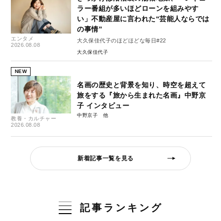
ラー番組が多いほどローンを組みやす
い」不動産屋に言われた“芸能人ならでは
の事情”
エンタメ
大久保佳代子のほどほどな毎日#22
2026.08.08
大久保佳代子
NEW
名画の歴史と背景を知り、時空を超えて
旅をする『旅から生まれた名画』中野京
子 インタビュー
中野京子
教養・カルチャー
2026.08.08
新着記事一覧を見る
記事ランキング