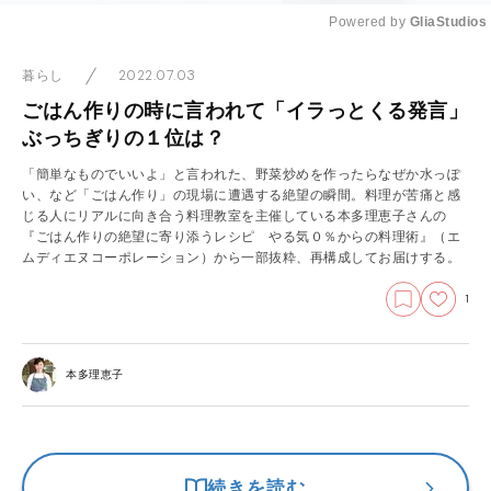
Powered by 
GliaStudios
Mute
2022.07.03
暮らし
ごはん作りの時に言われて「イラっとくる発言」
ぶっちぎりの１位は？
「簡単なものでいいよ」と言われた、野菜炒めを作ったらなぜか水っぽ
い、など「ごはん作り」の現場に遭遇する絶望の瞬間。料理が苦痛と感
じる人にリアルに向き合う料理教室を主催している本多理恵子さんの
『ごはん作りの絶望に寄り添うレシピ やる気０％からの料理術』（エ
ムディエヌコーポレーション）から一部抜粋、再構成してお届けする。
1
本多理恵子
続きを読む