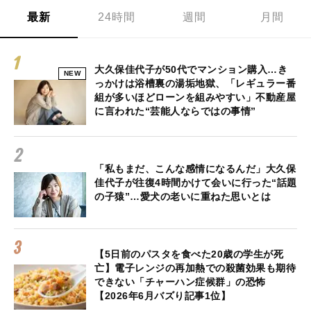
最新
24時間
週間
月間
大久保佳代子が50代でマンション購入…き
NEW
っかけは浴槽裏の湯垢地獄、「レギュラー番
組が多いほどローンを組みやすい」不動産屋
に言われた“芸能人ならではの事情”
「私もまだ、こんな感情になるんだ」大久保
佳代子が往復4時間かけて会いに行った“話題
の子猿”…愛犬の老いに重ねた思いとは
【5日前のパスタを食べた20歳の学生が死
亡】電子レンジの再加熱での殺菌効果も期待
できない「チャーハン症候群」の恐怖
【2026年6月バズり記事1位】