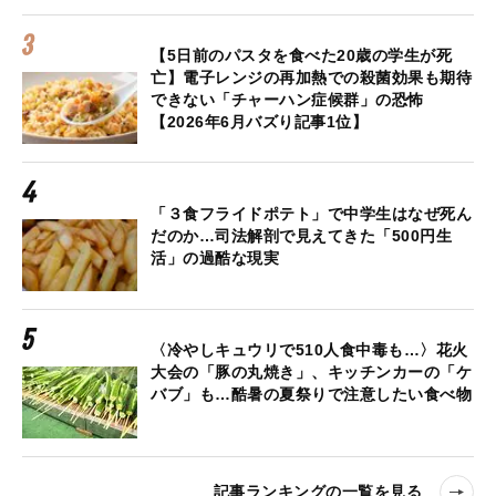
【5日前のパスタを食べた20歳の学生が死
亡】電子レンジの再加熱での殺菌効果も期待
できない「チャーハン症候群」の恐怖
【2026年6月バズり記事1位】
「３食フライドポテト」で中学生はなぜ死ん
だのか…司法解剖で見えてきた「500円生
活」の過酷な現実
〈冷やしキュウリで510人食中毒も…〉花火
大会の「豚の丸焼き」、キッチンカーの「ケ
バブ」も…酷暑の夏祭りで注意したい食べ物
記事ランキングの一覧を見る