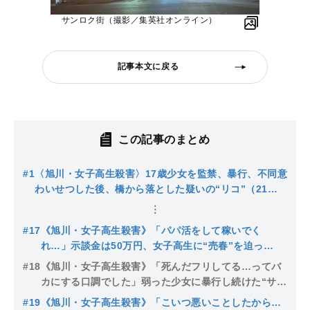
サンロク街（撮影／集英社オンライン）
記事本文に戻る
この記事のまとめ
#1
〈旭川・女子高生殺害〉17歳少女を監禁、暴行、不同意
わいせつした後、橋から落とした疑いの“リコ”（21）
は派手やんちゃ系「昔から陰湿なイジメ」「連日飲み歩
いてる」逮捕されたもうひとりの19歳の女は…
#17
《旭川・女子高生殺害》「パパ活をして稼いでく
れ…」示談金は50万円、女子高生に“売春”を迫っ
た“サンロクのリコ”はなぜ少女に全裸謝罪をさせたの
#18
《旭川・女子高生殺害》「死んだフリしてる…ってバ
か？〈裁判長も舎弟に質問〉
カにする口調でした」弱った少女に暴行し続けた“サン
ロクのリコ”、ヤクザ役を演じた少年は「見るに堪えな
#19
《旭川・女子高生殺害》「こいつ悪いことしたから…