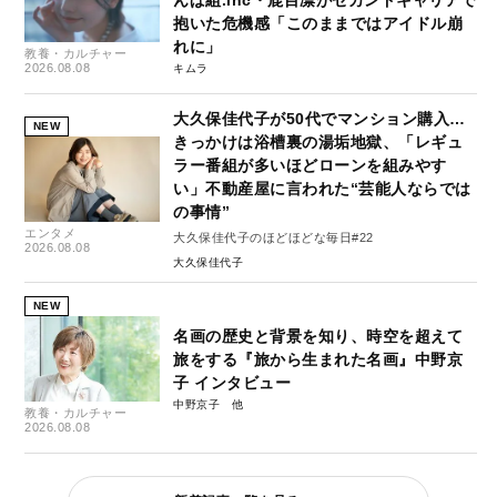
んぱ組.inc・鹿目凛がセカンドキャリアで
抱いた危機感「このままではアイドル崩
れに」
教養・カルチャー
2026.08.08
キムラ
大久保佳代子が50代でマンション購入…
NEW
きっかけは浴槽裏の湯垢地獄、「レギュ
ラー番組が多いほどローンを組みやす
い」不動産屋に言われた“芸能人ならでは
の事情”
エンタメ
大久保佳代子のほどほどな毎日#22
2026.08.08
大久保佳代子
NEW
名画の歴史と背景を知り、時空を超えて
旅をする『旅から生まれた名画』中野京
子 インタビュー
中野京子
教養・カルチャー
2026.08.08