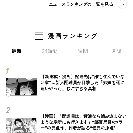
ニュースランキングの一覧を見る
漫画ランキング
最新
24時間
週間
月間
【新連載・漫画】配達先は“誰も住んでいな
い家”…新人配達員が目撃した「姉妹を死に
追いやった」むごすぎる真相
【漫画】「配達員は、普通なら踏み込まない
ような場所にも行きます」“郵便局員×ホラ
ー”の異色作、作者が語る“怪異の原点”