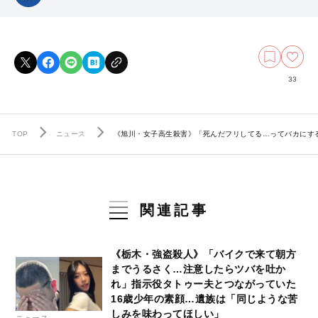
33
TOP
ニュース
《旭川・女子高生殺害》「死んだフリしてる…ってバカにす
関連記事
《栃木・強盗殺人》「バイクで来て朝方
までうるさく…注意したらツバを吐か
れ」指示役タトゥー夫とつながっていた
16歳少年の素顔…遺族は「同じような苦
しみを味わってほしい」