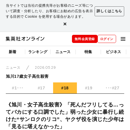
当サイトでは当社の提携先等がお客様のニーズ等につ
いて調査・分析したり、お客様にお勧めの広告を表示
詳しくはこちら
する目的で Cookie を使用する場合があります。
×
無料会員登録
ログイン
新着
ランキング
ニュース
特集
ビジネス
2026.05.29
ニュース
旭川17歳女子高生殺害
#1･･･
#17
#18
#19
･･･#27
《旭川・女子高生殺害》「死んだフリしてる…っ
てバカにする口調でした」弱った少女に暴行し続
けた“サンロクのリコ”、ヤクザ役を演じた少年は
「見るに堪えなかった」