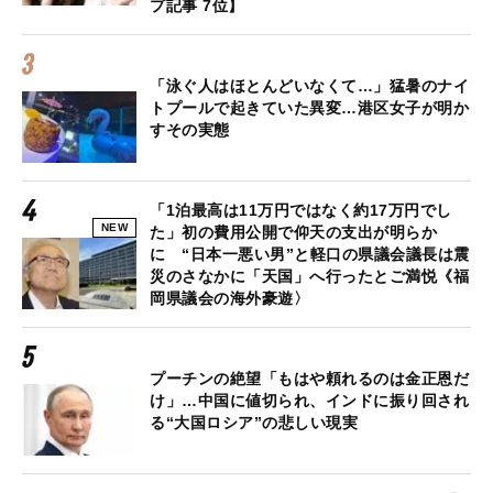
プ記事 7位】
「泳ぐ人はほとんどいなくて…」猛暑のナイ
トプールで起きていた異変…港区女子が明か
すその実態
「1泊最高は11万円ではなく約17万円でし
NEW
た」初の費用公開で仰天の支出が明らか
に “日本一悪い男”と軽口の県議会議長は震
災のさなかに「天国」へ行ったとご満悦《福
岡県議会の海外豪遊〉
プーチンの絶望「もはや頼れるのは金正恩だ
け」…中国に値切られ、インドに振り回され
る“大国ロシア”の悲しい現実