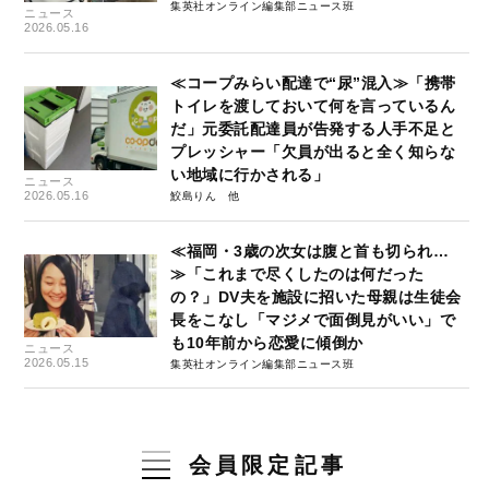
集英社オンライン編集部ニュース班
ニュース
2026.05.16
≪コープみらい配達で“尿”混⼊≫「携帯
トイレを渡しておいて何を言っているん
だ」元委託配達員が告発する人手不足と
プレッシャー「欠員が出ると全く知らな
い地域に行かされる」
ニュース
2026.05.16
鮫島りん
≪福岡・3歳の次女は腹と首も切られ…
≫「これまで尽くしたのは何だった
の？」DV夫を施設に招いた母親は生徒会
長をこなし「マジメで面倒見がいい」で
も10年前から恋愛に傾倒か
ニュース
2026.05.15
集英社オンライン編集部ニュース班
会員限定記事