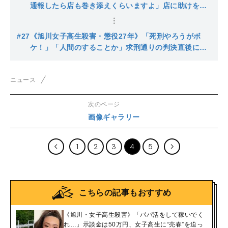
かった」
通報したら店も巻き添えくらいますよ」店に助けを求
める少女を再び監禁した“暴力団員の舎弟”リコ…ラー
メンすすり動画撮影者は「怖い」
#27
《旭川女子高生殺害・懲役27年》「死刑やろうがボ
ケ！」「人間のすることか」求刑通りの判決直後に男
が乱入…控訴するかも注目される“リコの今後”判決の
ポイントは？
ニュース
次のページ
画像ギャラリー
1
2
3
4
5
こちらの記事もおすすめ
《旭川・女子高生殺害》「パパ活をして稼いでく
れ…」示談金は50万円、女子高生に“売春”を迫っ