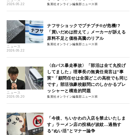
ニュース
2026.05.22
集英社オンライン編集部ニュース班
ナフサショックでプチプチ®が危機!?
「買いだめは控えて」メーカーが訴える
原料不足と価格高騰のリアル
集英社オンライン編集部ニュース班
ニュース
2026.05.22
〈白バス暴走事故〉「部活は全て丸投げ
してました」理事長の無責任発言は“事
実”「顧問任せは全国どこの高校でも同じ
です」部活強豪校顧問にのしかかるプレ
ッシャーと構造的問題
ニュース
2026.05.20
集英社オンライン編集部ニュース班
「今後、ちいかわの入店を禁止いたしま
す」ラーメン店の投稿が波紋…過熱す
る“ぬい活”とマナー論争