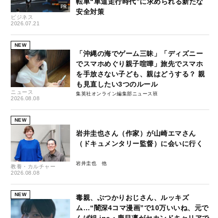
転車“車道走行時代”に求められる新たな
安全対策
ビジネス
2026.07.21
NEW
「沖縄の海でゲーム三昧」「ディズニー
でスマホめぐり親子喧嘩」旅先でスマホ
を手放さない子ども、親はどうする？ 親
も見直したい3つのルール
ニュース
集英社オンライン編集部ニュース班
2026.08.08
NEW
岩井圭也さん（作家）が山崎エマさん
（ドキュメンタリー監督）に会いに行く
岩井圭也
教養・カルチャー
2026.08.08
NEW
毒親、ぶつかりおじさん、ルッキズ
ム…“闇深4コマ漫画”で10万いいね、元で