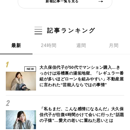
新着記事一覧を見る
記事ランキング
最新
24時間
週間
月間
大久保佳代子が50代でマンション購入…き
NEW
っかけは浴槽裏の湯垢地獄、「レギュラー番
組が多いほどローンを組みやすい」不動産屋
に言われた“芸能人ならではの事情”
「私もまだ、こんな感情になるんだ」大久保
佳代子が往復4時間かけて会いに行った“話題
の子猿”…愛犬の老いに重ねた思いとは