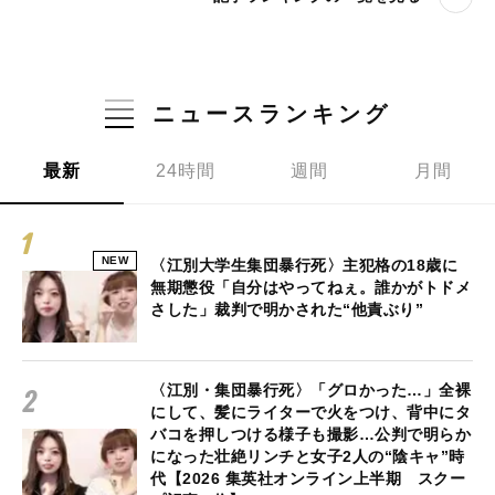
ニュースランキング
最新
24時間
週間
月間
NEW
〈江別大学生集団暴行死〉主犯格の18歳に
無期懲役「自分はやってねぇ。誰かがトドメ
さした」裁判で明かされた“他責ぶり”
〈江別・集団暴行死〉「グロかった…」全裸
にして、髪にライターで火をつけ、背中にタ
バコを押しつける様子も撮影…公判で明らか
になった壮絶リンチと女子2人の“陰キャ”時
代【2026 集英社オンライン上半期 スクー