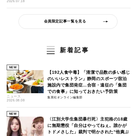
2026.07.18
会員限定記事一覧を見る
新着記事
NEW
【192人食中毒】「清潔で品数の多い感じ
のいいレストラン」静岡のスポーツ宿泊
施設内で集団発症…合宿・遠征の「集団
での食事」に知っておきたい予防策
ニュース
集英社オンライン編集部
2026.08.08
NEW
〈江別大学生集団暴行死〉主犯格の18歳
に無期懲役「自分はやってねぇ。誰かが
トドメさした」裁判で明かされた“他責ぶ