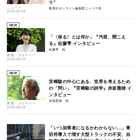
り”
ニュース
集英社オンライン編集部ニュース班
2026.08.08
NEW
「〈保る〉とは何か」『汽笛、聞こえ
る』佐藤雫 インタビュー
佐藤雫
教養・カルチャー
2026.08.08
NEW
宮﨑駿の中心にある、世界を考えるため
の「問い」『宮﨑駿の詩学』赤坂憲雄 イ
ンタビュー
赤坂憲雄
教養・カルチャー
2026.08.08
「いつ加害者になるかわからない…」青
切符導入で増す大型トラックの不安、自