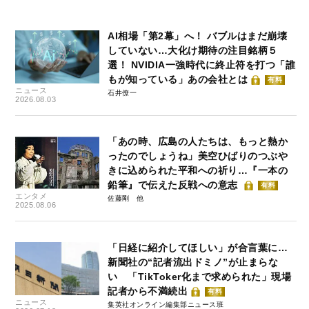
AI相場「第2幕」へ！ バブルはまだ崩壊
していない…大化け期待の注目銘柄５
選！ NVIDIA一強時代に終止符を打つ「誰
もが知っている」あの会社とは
有料
ニュース
石井僚一
2026.08.03
「あの時、広島の人たちは、もっと熱か
ったのでしょうね」美空ひばりのつぶや
きに込められた平和への祈り…『一本の
鉛筆』で伝えた反戦への意志
有料
エンタメ
佐藤剛
2025.08.06
「日経に紹介してほしい」が合言葉に…
新聞社の“記者流出ドミノ”が止まらな
い 「TikToker化まで求められた」現場
記者から不満続出
有料
ニュース
集英社オンライン編集部ニュース班