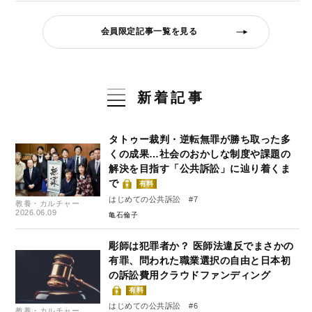
会員限定記事一覧を見る
新着記事
タトゥー裁判・逆転無罪が勝ち取った多
くの成果…社会のおかしな制度や課題の
解決を目指す「公共訴訟」に辿り着くま
で
有料
はじめての公共訴訟 #7
教養・カルチャー
2026.06.09
亀石倫子
彫師は犯罪者か？ 医師法違反でまさかの
有罪、問われた職業選択の自由と日本初
の訴訟費用クラウドファンディング
有料
はじめての公共訴訟 #6
教養・カルチャー