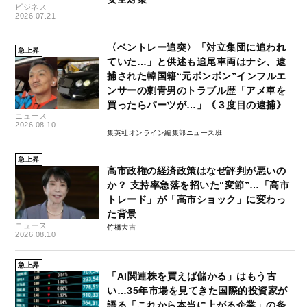
ビジネス
2026.07.21
〈ベントレー追突〉「対立集団に追われ
急上昇
ていた…」と供述も追尾車両はナシ、逮
捕された韓国籍“元ボンボン”インフルエ
ンサーの刺青男のトラブル歴「アメ車を
買ったらパーツが…」《３度目の逮捕》
ニュース
2026.08.10
集英社オンライン編集部ニュース班
急上昇
高市政権の経済政策はなぜ評判が悪いの
か？ 支持率急落を招いた“変節”…「高市
トレード」が「高市ショック」に変わっ
た背景
ニュース
竹橋大吉
2026.08.10
急上昇
「AI関連株を買えば儲かる」はもう古
い…35年市場を見てきた国際的投資家が
語る「これから本当に上がる企業」の条