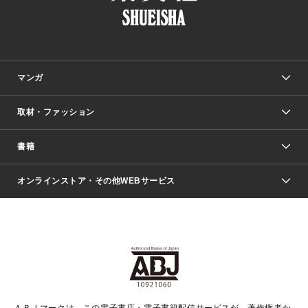
マンガ
取材・ファッション
少年マンガ
週刊少年ジャンプ
書籍
ファッション・美容
青年マンガ
ジャンプSQ.
Seventeen
週刊ヤングジャンプ
オンラインストア・その他WEBサービス
文芸・文庫・総合
芸能・情報・スポーツ
少女マンガ
Vジャンプ
non-no Web
ヤングジャンプ定期購読デジタル
すばる
Myojo
オンラインストア
りぼん
学芸・ノンフィクション・新書
最強ジャンプ
女性マンガ
@BAILA
ヤンジャン＋
小説すばる
週プレNEWS
マーガレット
集英社OTOコンテンツ
集英社 学芸編集部
少年ジャンプ＋
その他WEBサービス
クッキー
ライトノベル・ノベライズ
MAQUIA ONLINE
となりのヤングジャンプ
集英社 文芸ステーション
週プレ グラジャパ！
別冊マーガレット
SHUEISHA MANGA-ART HERITAGE
集英社 ビジネス書
ゼブラック
ココハナ
SHUEISHA ADNAVI
SPUR.JP
集英社Webマガジン Cobalt
グランドジャンプ
web 集英社文庫
キッズ
web Sportiva
マンガMee
ジャンプキャラクターズストア
集英社新書
ジャンプルーキー！