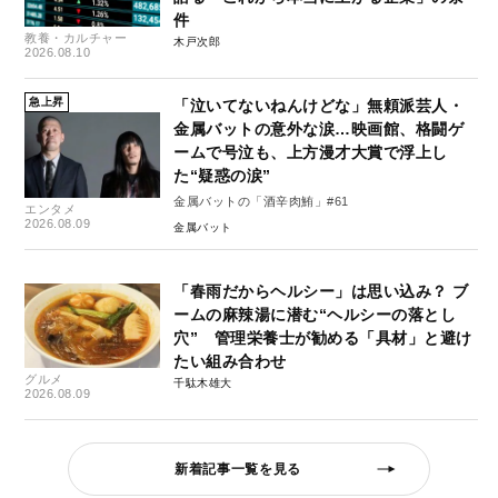
件
教養・カルチャー
木戸次郎
2026.08.10
急上昇
「泣いてないねんけどな」無頼派芸人・
金属バットの意外な涙…映画館、格闘ゲ
ームで号泣も、上方漫才大賞で浮上し
た“疑惑の涙”
金属バットの「酒辛肉鮪」#61
エンタメ
2026.08.09
金属バット
「春雨だからヘルシー」は思い込み？ ブ
ームの麻辣湯に潜む“ヘルシーの落とし
穴” 管理栄養士が勧める「具材」と避け
たい組み合わせ
グルメ
千駄木雄大
2026.08.09
新着記事一覧を見る