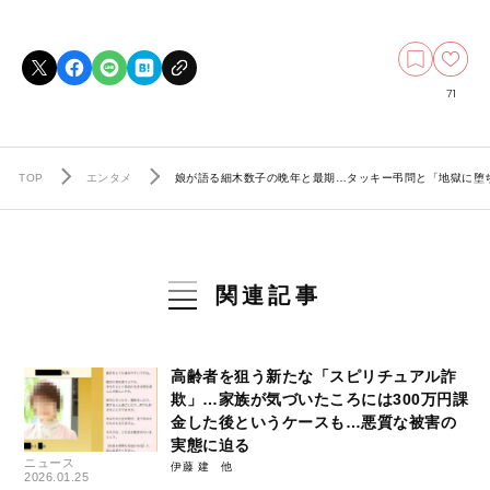
71
TOP
エンタメ
娘が語る細木数子の晩年と最期…タッキー弔問と「地獄に堕
関連記事
高齢者を狙う新たな「スピリチュアル詐
欺」…家族が気づいたころには300万円課
金した後というケースも…悪質な被害の
実態に迫る
ニュース
伊藤 建
2026.01.25