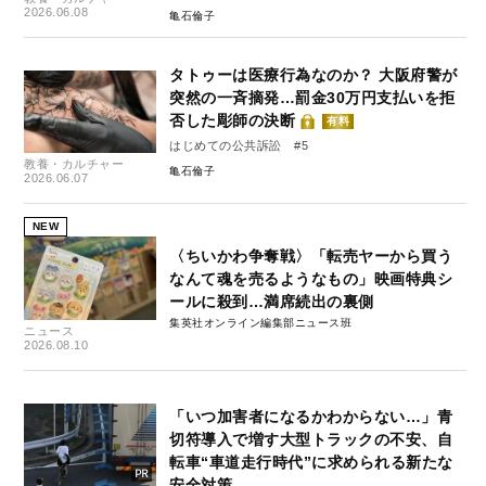
2026.06.08
亀石倫子
タトゥーは医療行為なのか？ 大阪府警が
突然の一斉摘発…罰金30万円支払いを拒
否した彫師の決断
有料
はじめての公共訴訟 #5
教養・カルチャー
亀石倫子
2026.06.07
NEW
〈ちいかわ争奪戦〉「転売ヤーから買う
なんて魂を売るようなもの」映画特典シ
ールに殺到…満席続出の裏側
集英社オンライン編集部ニュース班
ニュース
2026.08.10
「いつ加害者になるかわからない…」青
切符導入で増す大型トラックの不安、自
転車“車道走行時代”に求められる新たな
安全対策