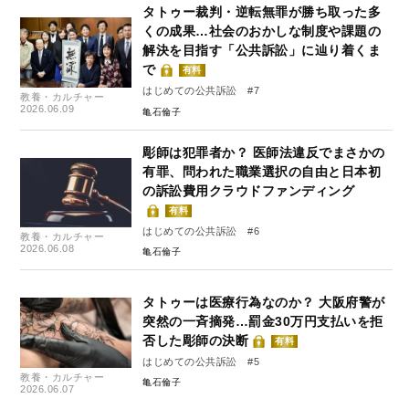
タトゥー裁判・逆転無罪が勝ち取った多
くの成果…社会のおかしな制度や課題の
解決を目指す「公共訴訟」に辿り着くま
で
有料
はじめての公共訴訟 #7
教養・カルチャー
2026.06.09
亀石倫子
彫師は犯罪者か？ 医師法違反でまさかの
有罪、問われた職業選択の自由と日本初
の訴訟費用クラウドファンディング
有料
はじめての公共訴訟 #6
教養・カルチャー
2026.06.08
亀石倫子
タトゥーは医療行為なのか？ 大阪府警が
突然の一斉摘発…罰金30万円支払いを拒
否した彫師の決断
有料
はじめての公共訴訟 #5
教養・カルチャー
亀石倫子
2026.06.07