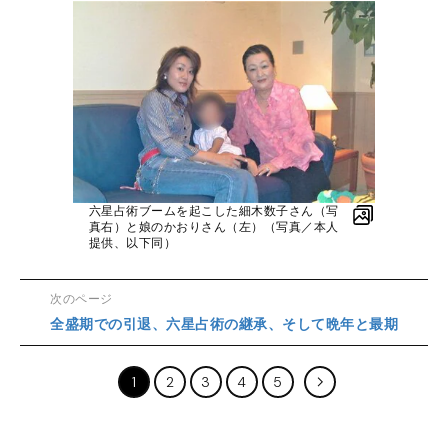
六星占術ブームを起こした細木数子さん（写
真右）と娘のかおりさん（左）（写真／本人
提供、以下同）
次のページ
全盛期での引退、六星占術の継承、そして晩年と最期
1
2
3
4
5