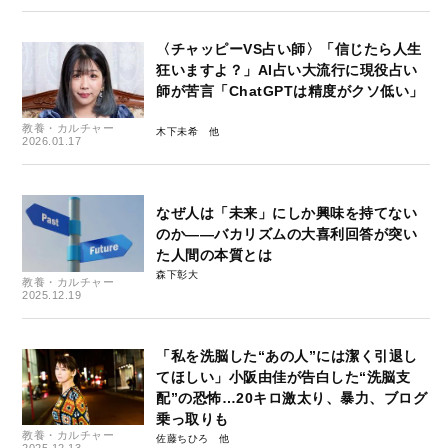
〈チャッピーVS占い師〉「信じたら人生
狂いますよ？」AI占い大流行に現役占い
師が苦言「ChatGPTは精度がクソ低い」
教養・カルチャー
木下未希
2026.01.17
なぜ人は「未来」にしか興味を持てない
のか――バカリズムの大喜利回答が突い
た人間の本質とは
森下彰大
教養・カルチャー
2025.12.19
「私を洗脳した“あの人”には潔く引退し
てほしい」小阪由佳が告白した“洗脳支
配”の恐怖…20キロ激太り、暴力、ブログ
乗っ取りも
教養・カルチャー
佐藤ちひろ