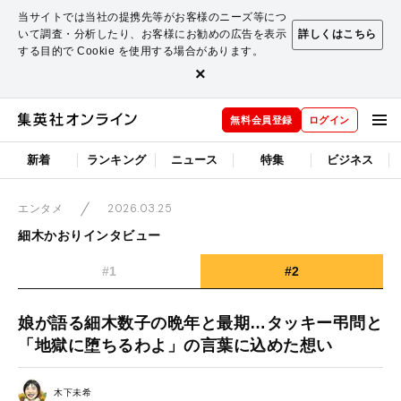
当サイトでは当社の提携先等がお客様のニーズ等につ
いて調査・分析したり、お客様にお勧めの広告を表示
詳しくはこちら
する目的で Cookie を使用する場合があります。
×
無料会員登録
ログイン
新着
ランキング
ニュース
特集
ビジネス
2026.03.25
エンタメ
細木かおりインタビュー
#1
#2
娘が語る細木数子の晩年と最期…タッキー弔問と
「地獄に堕ちるわよ」の言葉に込めた想い
木下未希