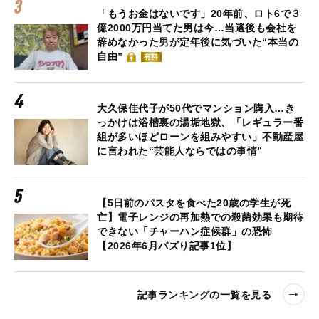
「もうお金はないです」20年前、ロト6で３
億2000万円当てた男は今…当選後も会社を
辞めなかった男が定年後に気づいた“本当の
自由”
有料
大久保佳代子が50代でマンション購入…き
っかけは浴槽裏の湯垢地獄、「レギュラー番
組が多いほどローンを組みやすい」不動産屋
に言われた“芸能人ならではの事情”
【5日前のパスタを食べた20歳の学生が死
亡】電子レンジの再加熱での殺菌効果も期待
できない「チャーハン症候群」の恐怖
【2026年6月バズり記事1位】
記事ランキングの一覧を見る