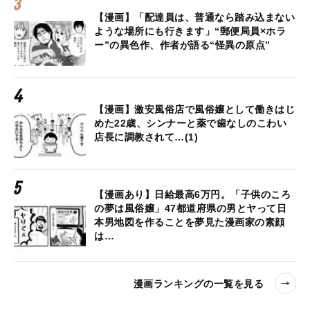
【漫画】「配達員は、普通なら踏み込まない
ような場所にも行きます」“郵便局員×ホラ
ー”の異色作、作者が語る“怪異の原点”
【漫画】激安風俗店で風俗嬢として働きはじ
めた22歳、シンナーと薬で歯なしのこわい
店長に調教されて…(1)
【漫画あり】日給最高6万円。「子供のころ
の夢は風俗嬢」47都道府県の男とヤって日
本男地図を作ることを夢見た漫画家の素顔
は…
漫画ランキングの一覧を見る