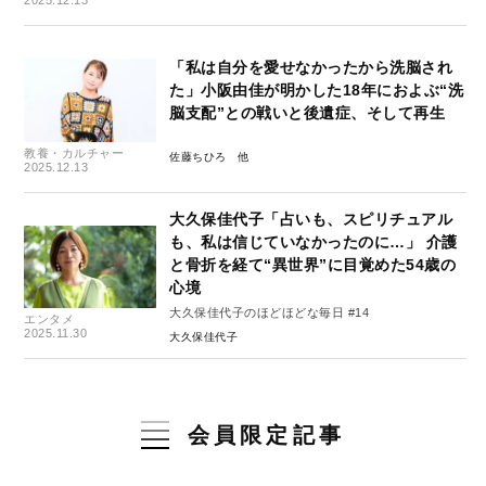
2025.12.13
「私は自分を愛せなかったから洗脳され
た」小阪由佳が明かした18年におよぶ“洗
脳支配”との戦いと後遺症、そして再生
教養・カルチャー
佐藤ちひろ
2025.12.13
大久保佳代子「占いも、スピリチュアル
も、私は信じていなかったのに…」 介護
と骨折を経て“異世界”に目覚めた54歳の
心境
大久保佳代子のほどほどな毎日 #14
エンタメ
2025.11.30
大久保佳代子
会員限定記事