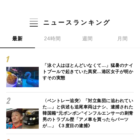
ニュースランキング
最新
24時間
週間
月間
「泳ぐ人はほとんどいなくて…」猛暑のナイ
トプールで起きていた異変…港区女子が明か
すその実態
〈ベントレー追突〉「対立集団に追われてい
た…」と供述も追尾車両はナシ、逮捕された
韓国籍“元ボンボン”インフルエンサーの刺青
男のトラブル歴「アメ車を買ったらパーツ
が…」《３度目の逮捕》