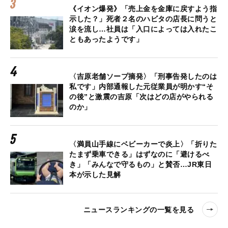
《イオン爆発》「売上金を金庫に戻すよう指
示した？」死者２名のハビタの店長に問うと
涙を流し…社員は「入口によっては入れたこ
ともあったようです」
〈吉原老舗ソープ摘発〉「刑事告発したのは
私です」内部通報した元従業員が明かす“そ
の後”と激震の吉原「次はどの店がやられる
のか」
〈満員山手線にベビーカーで炎上〉「折りた
たまず乗車できる」はずなのに「避けるべ
き」「みんなで守るもの」と賛否…JR東日
本が示した見解
ニュースランキングの一覧を見る