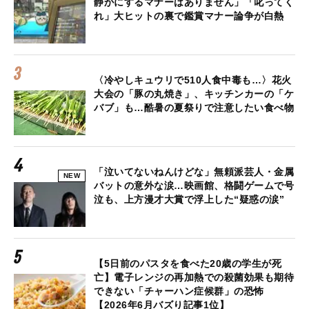
静かにするマナーはありません」「叱ってく
れ」大ヒットの裏で鑑賞マナー論争が白熱
〈冷やしキュウリで510人食中毒も…〉花火
大会の「豚の丸焼き」、キッチンカーの「ケ
バブ」も…酷暑の夏祭りで注意したい食べ物
「泣いてないねんけどな」無頼派芸人・金属
NEW
バットの意外な涙…映画館、格闘ゲームで号
泣も、上方漫才大賞で浮上した“疑惑の涙”
【5日前のパスタを食べた20歳の学生が死
亡】電子レンジの再加熱での殺菌効果も期待
できない「チャーハン症候群」の恐怖
【2026年6月バズり記事1位】