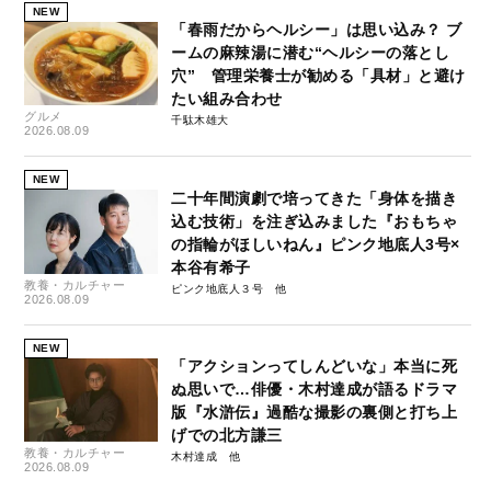
NEW
「春雨だからヘルシー」は思い込み？ ブ
ームの麻辣湯に潜む“ヘルシーの落とし
穴” 管理栄養士が勧める「具材」と避け
たい組み合わせ
グルメ
千駄木雄大
2026.08.09
NEW
二十年間演劇で培ってきた「身体を描き
込む技術」を注ぎ込みました『おもちゃ
の指輪がほしいねん』ピンク地底人3号×
本谷有希子
教養・カルチャー
ピンク地底人３号
2026.08.09
NEW
「アクションってしんどいな」本当に死
ぬ思いで…俳優・木村達成が語るドラマ
版『水滸伝』過酷な撮影の裏側と打ち上
げでの北方謙三
教養・カルチャー
木村達成
2026.08.09