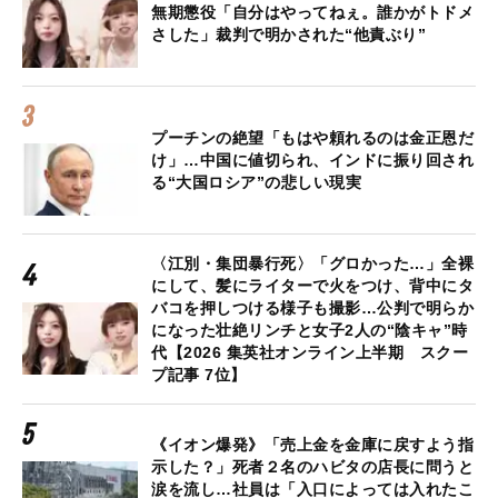
無期懲役「自分はやってねぇ。誰かがトドメ
さした」裁判で明かされた“他責ぶり”
プーチンの絶望「もはや頼れるのは金正恩だ
け」…中国に値切られ、インドに振り回され
る“大国ロシア”の悲しい現実
〈江別・集団暴行死〉「グロかった…」全裸
にして、髪にライターで火をつけ、背中にタ
バコを押しつける様子も撮影…公判で明らか
になった壮絶リンチと女子2人の“陰キャ”時
代【2026 集英社オンライン上半期 スクー
プ記事 7位】
《イオン爆発》「売上金を金庫に戻すよう指
示した？」死者２名のハビタの店長に問うと
涙を流し…社員は「入口によっては入れたこ