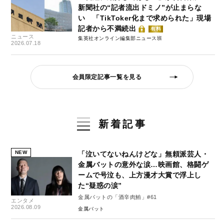
新聞社の“記者流出ドミノ”が止まらな
い 「TikToker化まで求められた」現場
記者から不満続出
有料
ニュース
集英社オンライン編集部ニュース班
2026.07.18
会員限定記事一覧を見る
新着記事
NEW
「泣いてないねんけどな」無頼派芸人・
金属バットの意外な涙…映画館、格闘ゲ
ームで号泣も、上方漫才大賞で浮上し
た“疑惑の涙”
金属バットの「酒辛肉鮪」#61
エンタメ
2026.08.09
金属バット