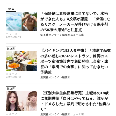
NEW
「保冷剤は直接皮膚に当てないで。水疱
ができた人も」X投稿が話題…「凍傷にな
るリスク」メーカーが呼びかける保冷剤
の“本来の用途”と注意点
ニュース
集英社オンライン編集部ニュース班
2026.08.09
急上昇
【バイキング192人食中毒】「清潔で品数
の多い感じのいいレストラン」静岡のス
ポーツ宿泊施設内で集団発症…合宿・遠
征の「集団での食事」に知っておきたい
予防策
ニュース
2026.08.08
集英社オンライン編集部
急上昇
〈江別大学生集団暴行死〉主犯格の18歳
に無期懲役「自分はやってねぇ。誰かが
トドメさした」裁判で明かされた“他責ぶ
り”
ニュース
集英社オンライン編集部ニュース班