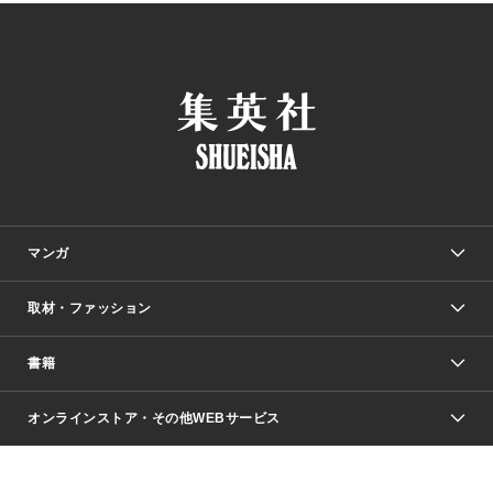
マンガ
取材・ファッション
少年マンガ
週刊少年ジャンプ
書籍
ファッション・美容
青年マンガ
ジャンプSQ.
Seventeen
週刊ヤングジャンプ
オンラインストア・その他WEBサービス
文芸・文庫・総合
芸能・情報・スポーツ
少女マンガ
Vジャンプ
non-no Web
ヤングジャンプ定期購読デジタル
すばる
Myojo
オンラインストア
りぼん
学芸・ノンフィクション・新書
最強ジャンプ
女性マンガ