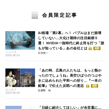
会員限定記事
AI相場「第2幕」へ！ バブルはまだ崩壊
していない…大化け期待の注目銘柄５
選！ NVIDIA一強時代に終止符を打つ「誰
もが知っている」あの会社とは
有料
ニュース
石井僚一
2026.08.03
「あの時、広島の人たちは、もっと熱か
ったのでしょうね」美空ひばりのつぶや
きに込められた平和への祈り…『一本の
鉛筆』で伝えた反戦への意志
有料
エンタメ
佐藤剛
2025.08.06
「日経に紹介してほしい」が合言葉に…