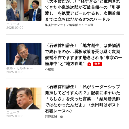
〈大本命だが…〉“軽すぎる”と批判され
てきた小泉進次郎が石破首相への「引導
渡し」を絶賛アピールするも、次期首相
までに立ちはだかる3つのハードル
ニュース
集英社オンライン編集部ニュース班
2025.09.09
〈石破首相辞任〉「地方創生」は夢物語
で終わるのか…看板政策を受け継ぐ次期
候補不在でますます懸念される“東京の一
極集中”と“地方衰退”
無料
教養・カルチャー
不破聡
2025.09.08
〈石破首相辞任〉「私がリーダーシップ
発揮してどうすんの？」記者にボヤいた
「らしさ」を失った言葉…「結局勝負師
ではなかったんだよ」〈永田町はポスト
石破レースへ〉
ニュース
2025.09.08
河野嘉誠