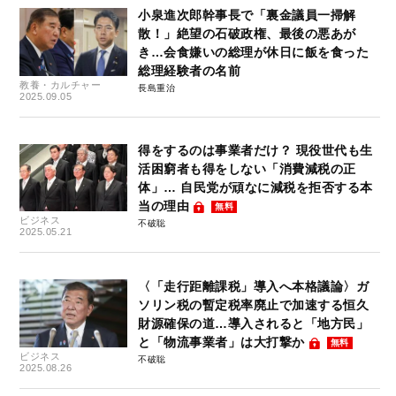
小泉進次郎幹事長で「裏金議員一掃解
散！」絶望の石破政権、最後の悪あが
き…会食嫌いの総理が休日に飯を食った
総理経験者の名前
教養・カルチャー
長島重治
2025.09.05
得をするのは事業者だけ？ 現役世代も生
活困窮者も得をしない「消費減税の正
体」… 自民党が頑なに減税を拒否する本
当の理由
無料
ビジネス
不破聡
2025.05.21
〈「走行距離課税」導入へ本格議論〉ガ
ソリン税の暫定税率廃止で加速する恒久
財源確保の道…導入されると「地方民」
と「物流事業者」は大打撃か
無料
ビジネス
不破聡
2025.08.26