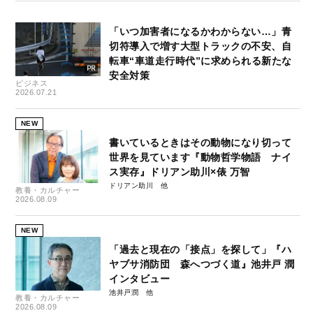
「いつ加害者になるかわからない…」青
切符導入で増す大型トラックの不安、自
転車“車道走行時代”に求められる新たな
安全対策
ビジネス
2026.07.21
NEW
書いているときはその動物になり切って
世界を見ています『動物哲学物語 ナイ
ス実存』ドリアン助川×俵 万智
ドリアン助川
教養・カルチャー
2026.08.09
NEW
「過去と現在の「接点」を探して」『ハ
ヤブサ消防団 森へつづく道』池井戸 潤
インタビュー
池井戸潤
教養・カルチャー
2026.08.09