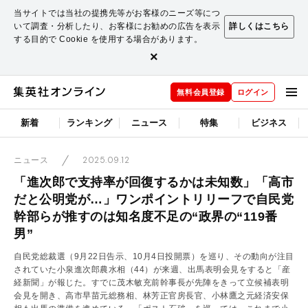
当サイトでは当社の提携先等がお客様のニーズ等につ
いて調査・分析したり、お客様にお勧めの広告を表示
詳しくはこちら
する目的で Cookie を使用する場合があります。
×
無料会員登録
ログイン
新着
ランキング
ニュース
特集
ビジネス
2025.09.12
ニュース
「進次郎で支持率が回復するかは未知数」「高市
だと公明党が…」ワンポイントリリーフで自民党
幹部らが推すのは知名度不足の“政界の“119番
男”
自民党総裁選（9月22日告示、10月4日投開票）を巡り、その動向が注目
されていた小泉進次郎農水相（44）が来週、出馬表明会見をすると「産
経新聞」が報じた。すでに茂木敏充前幹事長が先陣をきって立候補表明
会見を開き、高市早苗元総務相、林芳正官房長官、小林鷹之元経済安保