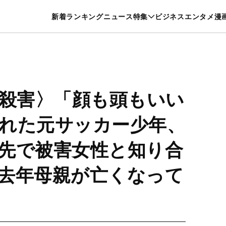
特集一覧を見る
漫画一覧を見る
新着
ランキング
ニュース
特集
ビジネス
エンタメ
漫
養・カルチャー
暮らし
スポーツ
ヘルスケア
美容
グルメ
性殺害〉「顔も頭もいい
れた元サッカー少年、
先で被害女性と知り合
去年母親が亡くなって