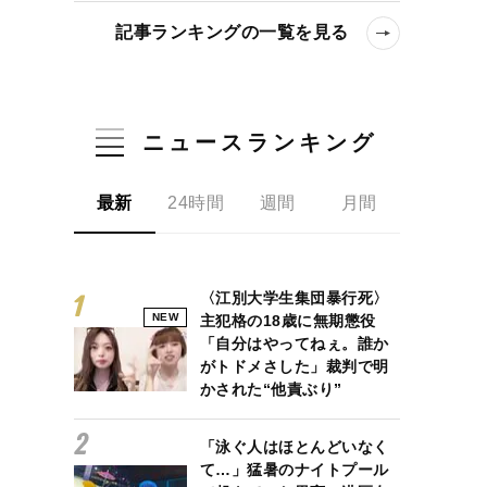
記事ランキングの一覧を見る
ニュースランキング
最新
24時間
週間
月間
〈江別大学生集団暴行死〉
NEW
主犯格の18歳に無期懲役
「自分はやってねぇ。誰か
がトドメさした」裁判で明
かされた“他責ぶり”
「泳ぐ人はほとんどいなく
て…」猛暑のナイトプール