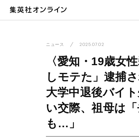
教
2025.07.02
ニュース
〈愛知・19歳女
しモテた」逮捕さ
大学中退後バイト
い交際、祖母は「
も…」