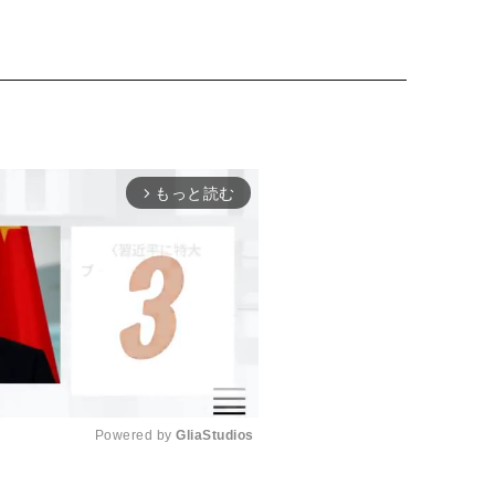
もっと読む
arrow_forward_ios
Powered by 
GliaStudios