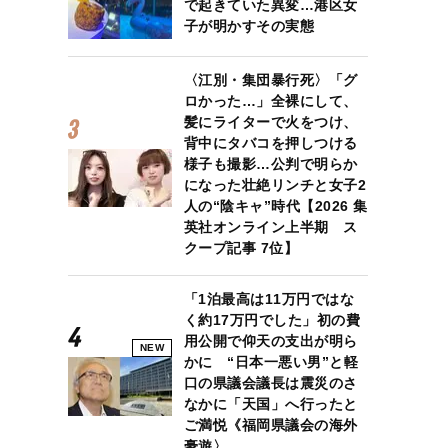
で起きていた異変…港区女
子が明かすその実態
〈江別・集団暴行死〉「グ
ロかった…」全裸にして、
髪にライターで火をつけ、
背中にタバコを押しつける
様子も撮影…公判で明らか
になった壮絶リンチと女子2
人の“陰キャ”時代【2026 集
英社オンライン上半期 ス
クープ記事 7位】
「1泊最高は11万円ではな
く約17万円でした」初の費
用公開で仰天の支出が明ら
NEW
かに “日本一悪い男”と軽
口の県議会議長は震災のさ
なかに「天国」へ行ったと
ご満悦《福岡県議会の海外
豪遊〉