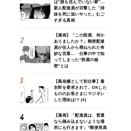
は“誰も住んでいない家”…
新人配達員が目撃した「姉
妹を死に追いやった」むご
すぎる真相
【漫画】「この部屋、何か
ありましたか？」郵便配達
員が住人から尋ねられた奇
妙な言葉… 仕事の中で知
ってしまった“部屋の秘
密”とは
【風俗嬢として初仕事】着
衣即を要求されて、OKした
もののお客さまにマジギレ
した理由は!? (4)
【漫画】「配達員は、普通
なら踏み込まないような場
所にも行きます」“郵便局員