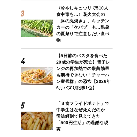
〈冷やしキュウリで510人
食中毒も…〉花火大会の
「豚の丸焼き」、キッチン
カーの「ケバブ」も…酷暑
の夏祭りで注意したい食べ
物
【5日前のパスタを食べた
20歳の学生が死亡】電子レ
ンジの再加熱での殺菌効果
も期待できない「チャーハ
ン症候群」の恐怖【2026年
6月バズり記事1位】
「３食フライドポテト」で
中学生はなぜ死んだのか…
司法解剖で見えてきた
「500円生活」の過酷な現
実