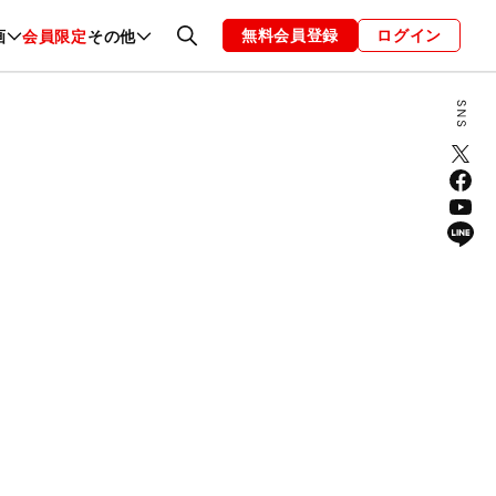
無料会員登録
ログイン
画
会員限定
その他
ファッション
恋愛・結婚
編集部
お知らせ