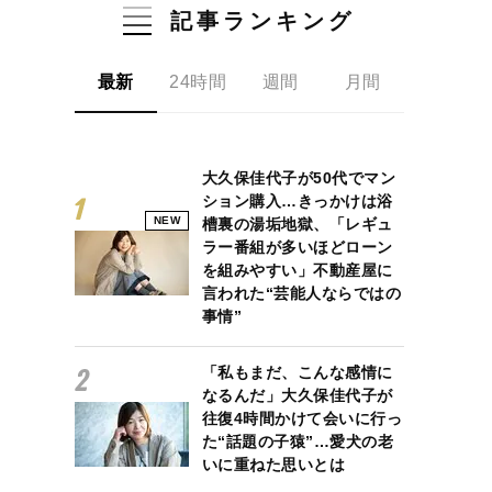
記事ランキング
最新
24時間
週間
月間
大久保佳代子が50代でマン
ション購入…きっかけは浴
NEW
槽裏の湯垢地獄、「レギュ
ラー番組が多いほどローン
を組みやすい」不動産屋に
言われた“芸能人ならではの
事情”
「私もまだ、こんな感情に
なるんだ」大久保佳代子が
往復4時間かけて会いに行っ
た“話題の子猿”…愛犬の老
いに重ねた思いとは