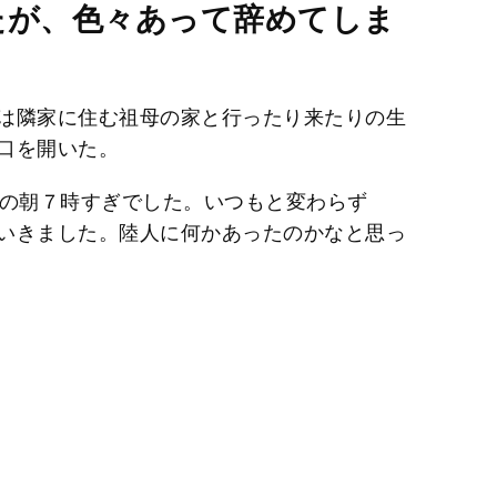
M
たが、色々あって辞めてしま
u
t
e
は隣家に住む祖母の家と行ったり来たりの生
口を開いた。
日の朝７時すぎでした。いつもと変わらず
いきました。陸人に何かあったのかなと思っ