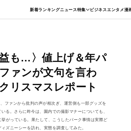
特集一覧を見る
漫画一覧を見る
新着
ランキング
ニュース
特集
ビジネス
エンタメ
漫
養・カルチャー
暮らし
スポーツ
ヘルスケア
美容
グルメ
益も…〉値上げ＆年パ
ファンが文句を言わ
クリスマスレポート
は、ファンから批判の声が相次ぎ、運営側も一部グッズを
ている。さらに昨今は、園内での撮影マナーについても、
に挙がっている。果たして、こうしたパーク事情は実際ど
ディズニーシーを訪れ、実態を調査してみた。