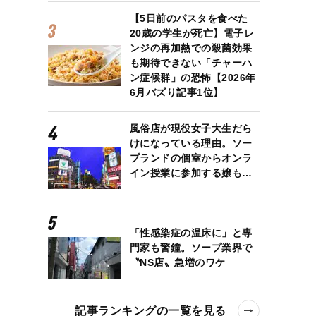
【5日前のパスタを食べた
20歳の学生が死亡】電子レ
ンジの再加熱での殺菌効果
も期待できない「チャーハ
ン症候群」の恐怖【2026年
6月バズり記事1位】
風俗店が現役女子大生だら
けになっている理由。ソー
プランドの個室からオンラ
イン授業に参加する嬢も…
「性感染症の温床に」と専
門家も警鐘。ソープ業界で
〝NS店〟急増のワケ
記事ランキングの一覧を見る