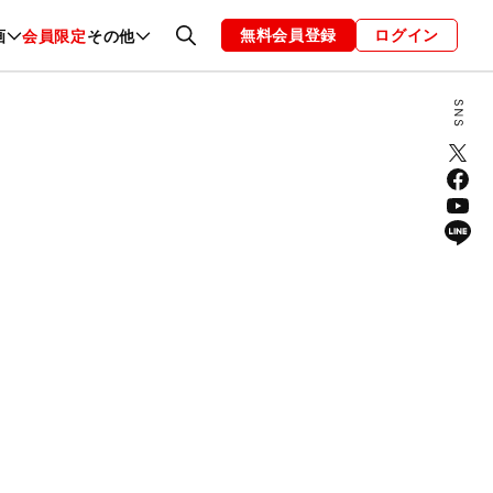
無料会員登録
ログイン
画
会員限定
その他
ファッション
恋愛・結婚
編集部
お知らせ