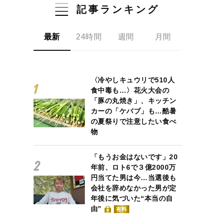
記事ランキング
最新
24時間
週間
月間
〈冷やしキュウリで510人
食中毒も…〉花火大会の
「豚の丸焼き」、キッチン
カーの「ケバブ」も…酷暑
の夏祭りで注意したい食べ
物
「もうお金はないです」20
年前、ロト6で３億2000万
円当てた男は今…当選後も
会社を辞めなかった男が定
年後に気づいた“本当の自
由”
有料