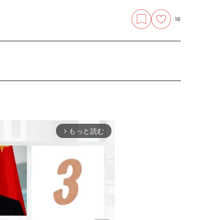
16
もっと読む
arrow_forward_ios