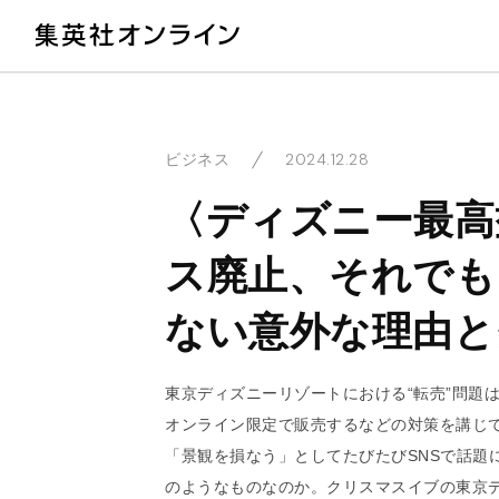
教
2024.12.28
ビジネス
〈ディズニー最高
ス廃止、それでも
ない意外な理由と
東京ディズニーリゾートにおける“転売”問題
オンライン限定で販売するなどの対策を講じ
「景観を損なう」としてたびたびSNSで話題
のようなものなのか。クリスマスイブの東京