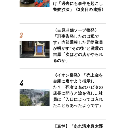
け「過去にも事件を起こし
警察沙汰」《3度目の逮捕》
〈吉原老舗ソープ摘発〉
「刑事告発したのは私で
す」内部通報した元従業員
が明かす“その後”と激震の
吉原「次はどの店がやられ
るのか」
《イオン爆発》「売上金を
金庫に戻すよう指示し
た？」死者２名のハビタの
店長に問うと涙を流し…社
員は「入口によっては入れ
たこともあったようです」
【哀悼】「あれ清水良太郎