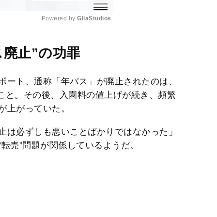
Powered by 
GliaStudios
M
ス廃止”の功罪
u
t
ポート、通称「年パス」が廃止されたのは、
e
のこと。その後、入園料の値上げが続き、頻繁
が上がっていた。
止は必ずしも悪いことばかりではなかった」
“転売”問題が関係しているようだ。