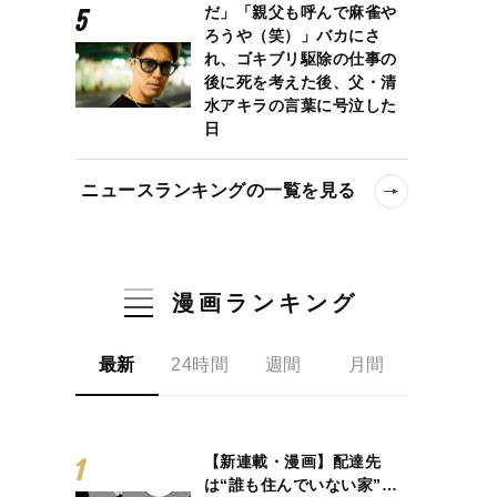
だ」「親父も呼んで麻雀や
ろうや（笑）」バカにさ
れ、ゴキブリ駆除の仕事の
後に死を考えた後、父・清
水アキラの言葉に号泣した
日
ニュースランキングの一覧を見る
漫画ランキング
最新
24時間
週間
月間
【新連載・漫画】配達先
は“誰も住んでいない家”…