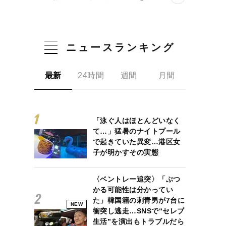
ニュースランキング
最新
24時間
週間
月間
「泳ぐ人はほとんどいなく
て…」猛暑のナイトプール
で起きていた異変…港区女
子が明かすその実態
〈ベントレー追突〉「ぶつ
かる可能性は分かってい
た」韓国籍の刺青男が7台に
NEW
衝突し逃走…SNSで“セレブ
生活”を演出もトラブルだら