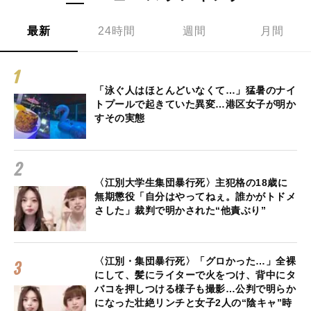
最新
24時間
週間
月間
「泳ぐ人はほとんどいなくて…」猛暑のナイ
トプールで起きていた異変…港区女子が明か
すその実態
〈江別大学生集団暴行死〉主犯格の18歳に
無期懲役「自分はやってねぇ。誰かがトドメ
さした」裁判で明かされた“他責ぶり”
〈江別・集団暴行死〉「グロかった…」全裸
にして、髪にライターで火をつけ、背中にタ
バコを押しつける様子も撮影…公判で明らか
になった壮絶リンチと女子2人の“陰キャ”時