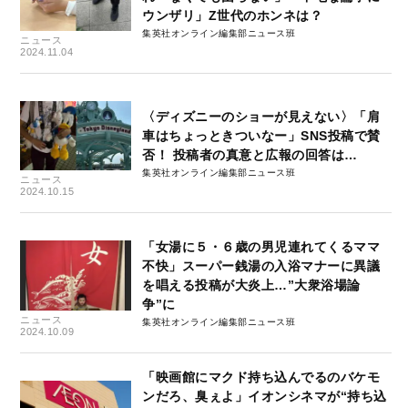
ウンザリ」Z世代のホンネは？
集英社オンライン編集部ニュース班
ニュース
2024.11.04
〈ディズニーのショーが見えない〉「肩
車はちょっときついなー」SNS投稿で賛
否！ 投稿者の真意と広報の回答は…
集英社オンライン編集部ニュース班
ニュース
2024.10.15
「女湯に５・６歳の男児連れてくるママ
不快」スーパー銭湯の入浴マナーに異議
を唱える投稿が大炎上…”大衆浴場論
争”に
ニュース
集英社オンライン編集部ニュース班
2024.10.09
「映画館にマクド持ち込んでるのバケモ
ンだろ、臭ぇよ」イオンシネマが“持ち込