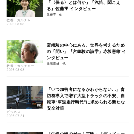
「〈保る〉とは何か」『汽笛、聞こえ
る』佐藤雫 インタビュー
佐藤雫
教養・カルチャー
2026.08.08
宮﨑駿の中心にある、世界を考えるため
の「問い」『宮﨑駿の詩学』赤坂憲雄 イ
ンタビュー
赤坂憲雄
教養・カルチャー
2026.08.08
「いつ加害者になるかわからない…」青
切符導入で増す大型トラックの不安、自
転車“車道走行時代”に求められる新たな
安全対策
ビジネス
2026.07.21
「沖縄の海でゲーム三昧」「ディズニー