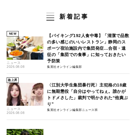
新着記事
NEW
【バイキング192人食中毒】「清潔で品数
の多い感じのいいレストラン」静岡のス
ポーツ宿泊施設内で集団発症…合宿・遠
征の「集団での食事」に知っておきたい
予防策
ニュース
2026.08.08
集英社オンライン編集部
急上昇
〈江別大学生集団暴行死〉主犯格の18歳
に無期懲役「自分はやってねぇ。誰かが
トドメさした」裁判で明かされた“他責ぶ
り”
ニュース
集英社オンライン編集部ニュース班
2026.08.08