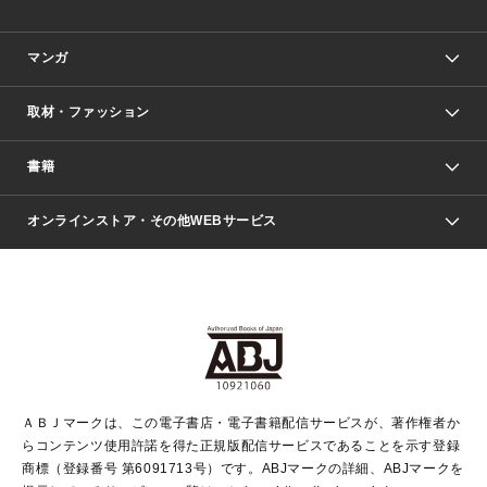
マンガ
取材・ファッション
少年マンガ
週刊少年ジャンプ
書籍
ファッション・美容
青年マンガ
ジャンプSQ.
Seventeen
週刊ヤングジャンプ
オンラインストア・その他WEBサービス
文芸・文庫・総合
芸能・情報・スポーツ
少女マンガ
Vジャンプ
non-no Web
ヤングジャンプ定期購読デジタル
すばる
Myojo
オンラインストア
りぼん
学芸・ノンフィクション・新書
最強ジャンプ
女性マンガ
@BAILA
ヤンジャン＋
小説すばる
週プレNEWS
マーガレット
集英社OTOコンテンツ
集英社 学芸編集部
少年ジャンプ＋
その他WEBサービス
クッキー
ライトノベル・ノベライズ
MAQUIA ONLINE
となりのヤングジャンプ
集英社 文芸ステーション
週プレ グラジャパ！
別冊マーガレット
SHUEISHA MANGA-ART HERITAGE
集英社 ビジネス書
ゼブラック
ココハナ
SHUEISHA ADNAVI
SPUR.JP
集英社Webマガジン Cobalt
グランドジャンプ
web 集英社文庫
キッズ
web Sportiva
マンガMee
ジャンプキャラクターズストア
集英社新書
ジャンプルーキー！
月刊オフィスユー
ＡＢＪマークは、この電子書店・電子書籍配信サービスが、著作権者か
EDITOR'S LAB
LEE
集英社オレンジ文庫
ウルトラジャンプ
青春と読書
パラスポ＋！
らコンテンツ使用許諾を得た正規版配信サービスであることを示す登録
集英社みらい文庫
リマコミ＋
HAPPY PLUS STORE
集英社新書プラス
ジャンプTOON
商標（登録番号 第6091713号）です。ABJマークの詳細、ABJマークを
Marisol
シフォン文庫
アジア人物史