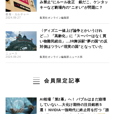
み禁止”にルール改正 銀だこ、ケンタッ
キーなど劇場内の“ニオい”が問題に？
教養・カルチャー
2024.09.27
集英社オンライン編集部
〈ディズニー値上げ論争とかいうけれ
ど…〉「高齢化」に「スーパーはなく買
い物難民続出」…JR舞浜駅“夢の国”の反
対側はツラい“現実の国”となっていた
ニュース
2024.09.24
集英社オンライン編集部ニュース班
会員限定記事
AI相場「第2幕」へ！ バブルはまだ崩壊
していない…大化け期待の注目銘柄５
選！ NVIDIA一強時代に終止符を打つ「誰