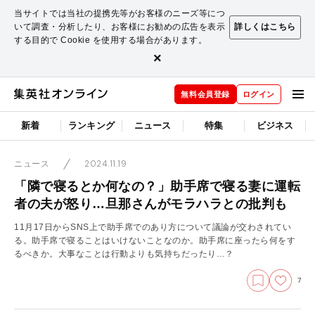
当サイトでは当社の提携先等がお客様のニーズ等につ
いて調査・分析したり、お客様にお勧めの広告を表示
詳しくはこちら
する目的で Cookie を使用する場合があります。
×
無料会員登録
ログイン
新着
ランキング
ニュース
特集
ビジネス
2024.11.19
ニュース
「隣で寝るとか何なの？」助手席で寝る妻に運転
者の夫が怒り…旦那さんがモラハラとの批判も
11月17日からSNS上で助手席でのあり方について議論が交わされてい
る。助手席で寝ることはいけないことなのか。助手席に座ったら何をす
るべきか。大事なことは行動よりも気持ちだったり…？
7