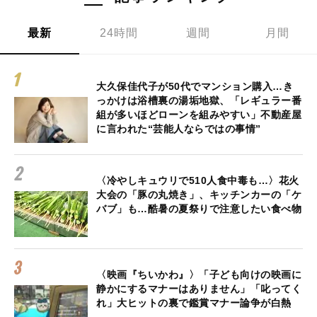
最新
24時間
週間
月間
大久保佳代子が50代でマンション購入…き
っかけは浴槽裏の湯垢地獄、「レギュラー番
組が多いほどローンを組みやすい」不動産屋
に言われた“芸能人ならではの事情”
〈冷やしキュウリで510人食中毒も…〉花火
大会の「豚の丸焼き」、キッチンカーの「ケ
バブ」も…酷暑の夏祭りで注意したい食べ物
〈映画『ちいかわ』〉「子ども向けの映画に
静かにするマナーはありません」「叱ってく
れ」大ヒットの裏で鑑賞マナー論争が白熱