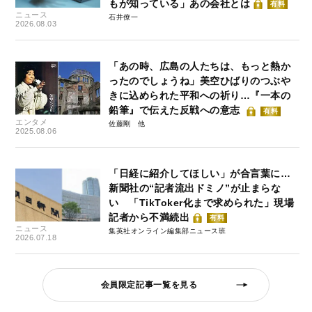
もが知っている」あの会社とは
有料
ニュース
石井僚一
2026.08.03
「あの時、広島の人たちは、もっと熱か
ったのでしょうね」美空ひばりのつぶや
きに込められた平和への祈り…『一本の
鉛筆』で伝えた反戦への意志
有料
エンタメ
佐藤剛
2025.08.06
「日経に紹介してほしい」が合言葉に…
新聞社の“記者流出ドミノ”が止まらな
い 「TikToker化まで求められた」現場
記者から不満続出
有料
ニュース
集英社オンライン編集部ニュース班
2026.07.18
会員限定記事一覧を見る