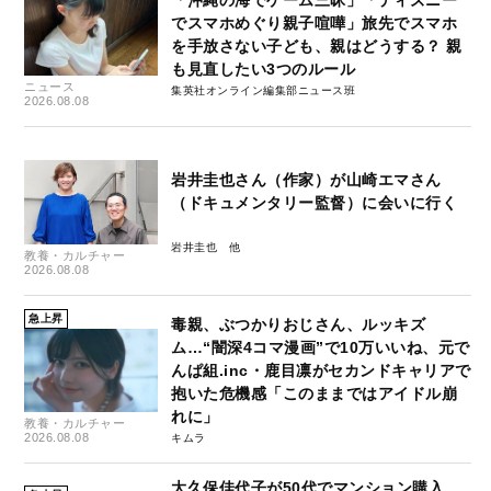
でスマホめぐり親子喧嘩」旅先でスマホ
を手放さない子ども、親はどうする？ 親
も見直したい3つのルール
ニュース
集英社オンライン編集部ニュース班
2026.08.08
岩井圭也さん（作家）が山崎エマさん
（ドキュメンタリー監督）に会いに行く
岩井圭也
教養・カルチャー
2026.08.08
急上昇
毒親、ぶつかりおじさん、ルッキズ
ム…“闇深4コマ漫画”で10万いいね、元で
んぱ組.inc・鹿目凛がセカンドキャリアで
抱いた危機感「このままではアイドル崩
れに」
教養・カルチャー
2026.08.08
キムラ
大久保佳代子が50代でマンション購入…