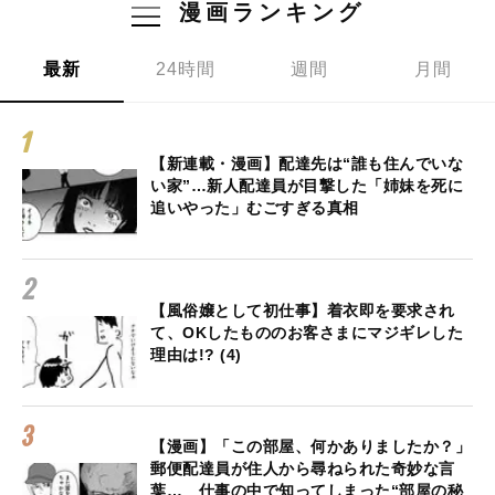
漫画ランキング
最新
24時間
週間
月間
【新連載・漫画】配達先は“誰も住んでいな
い家”…新人配達員が目撃した「姉妹を死に
追いやった」むごすぎる真相
【風俗嬢として初仕事】着衣即を要求され
て、OKしたもののお客さまにマジギレした
理由は!? (4)
【漫画】「この部屋、何かありましたか？」
郵便配達員が住人から尋ねられた奇妙な言
葉… 仕事の中で知ってしまった“部屋の秘