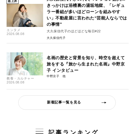
急上昇
きっかけは浴槽裏の湯垢地獄、「レギュ
ラー番組が多いほどローンを組みやす
い」不動産屋に言われた“芸能人ならでは
の事情”
エンタメ
大久保佳代子のほどほどな毎日#22
2026.08.08
大久保佳代子
名画の歴史と背景を知り、時空を超えて
旅をする『旅から生まれた名画』中野京
子 インタビュー
中野京子
教養・カルチャー
2026.08.08
新着記事一覧を見る
記事ランキング