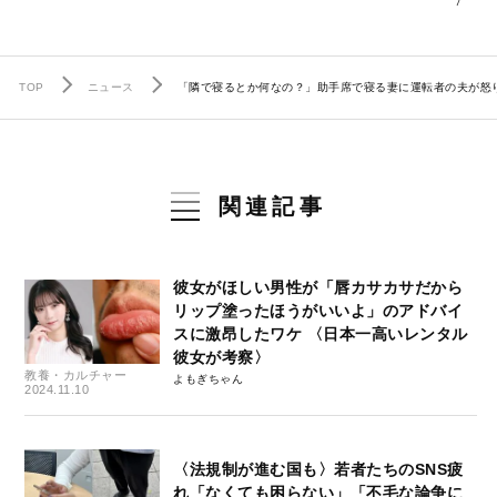
7
TOP
ニュース
「隣で寝るとか何なの？」助手席で寝る妻に運転者の夫が怒
関連記事
彼女がほしい男性が「唇カサカサだから
リップ塗ったほうがいいよ」のアドバイ
スに激昂したワケ 〈日本一高いレンタル
彼女が考察〉
教養・カルチャー
よもぎちゃん
2024.11.10
〈法規制が進む国も〉若者たちのSNS疲
れ「なくても困らない」「不毛な論争に