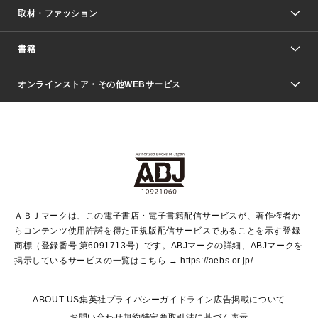
取材・ファッション
少年マンガ
週刊少年ジャンプ
書籍
ファッション・美容
青年マンガ
ジャンプSQ.
Seventeen
週刊ヤングジャンプ
オンラインストア・その他WEBサービス
文芸・文庫・総合
芸能・情報・スポーツ
少女マンガ
Vジャンプ
non-no Web
ヤングジャンプ定期購読デジタル
すばる
Myojo
オンラインストア
りぼん
学芸・ノンフィクション・新書
最強ジャンプ
女性マンガ
@BAILA
ヤンジャン＋
小説すばる
週プレNEWS
マーガレット
集英社OTOコンテンツ
集英社 学芸編集部
少年ジャンプ＋
その他WEBサービス
クッキー
ライトノベル・ノベライズ
MAQUIA ONLINE
となりのヤングジャンプ
集英社 文芸ステーション
週プレ グラジャパ！
別冊マーガレット
SHUEISHA MANGA-ART HERITAGE
集英社 ビジネス書
ゼブラック
ココハナ
SHUEISHA ADNAVI
SPUR.JP
集英社Webマガジン Cobalt
グランドジャンプ
web 集英社文庫
キッズ
web Sportiva
マンガMee
ジャンプキャラクターズストア
集英社新書
ジャンプルーキー！
月刊オフィスユー
ＡＢＪマークは、この電子書店・電子書籍配信サービスが、著作権者か
EDITOR'S LAB
LEE
集英社オレンジ文庫
ウルトラジャンプ
青春と読書
パラスポ＋！
らコンテンツ使用許諾を得た正規版配信サービスであることを示す登録
集英社みらい文庫
リマコミ＋
HAPPY PLUS STORE
集英社新書プラス
ジャンプTOON
商標（登録番号 第6091713号）です。ABJマークの詳細、ABJマークを
Marisol
シフォン文庫
アジア人物史
S-KIDS.LAND
マンガMeets
掲示しているサービスの一覧はこちら →
https://aebs.or.jp/
shueisha vox
よみタイ
S-MANGA
Web éclat
ダッシュエックス文庫
LEEマルシェ
kotoba
集英社ジャンプリミックス
ABOUT US
集英社プライバシーガイドライン
広告掲載について
T JAPAN:The New York Times Style Magazine
JUMP j BOOKS
お問い合わせ
規約
特定商取引法に基づく表示