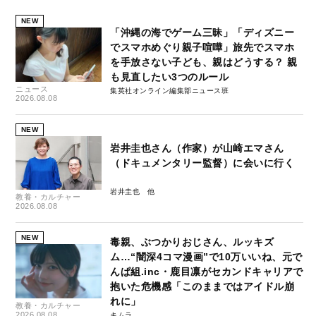
NEW
「沖縄の海でゲーム三昧」「ディズニー
でスマホめぐり親子喧嘩」旅先でスマホ
を手放さない子ども、親はどうする？ 親
も見直したい3つのルール
ニュース
集英社オンライン編集部ニュース班
2026.08.08
NEW
岩井圭也さん（作家）が山崎エマさん
（ドキュメンタリー監督）に会いに行く
岩井圭也
教養・カルチャー
2026.08.08
NEW
毒親、ぶつかりおじさん、ルッキズ
ム…“闇深4コマ漫画”で10万いいね、元で
んぱ組.inc・鹿目凛がセカンドキャリアで
抱いた危機感「このままではアイドル崩
れに」
教養・カルチャー
2026.08.08
キムラ