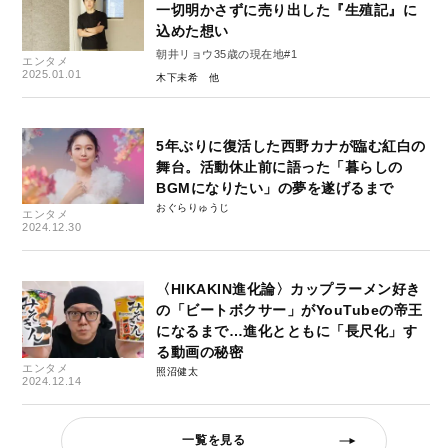
一切明かさずに売り出した『生殖記』に
込めた想い
朝井リョウ35歳の現在地#1
エンタメ
2025.01.01
木下未希
5年ぶりに復活した西野カナが臨む紅白の
舞台。活動休止前に語った「暮らしの
BGMになりたい」の夢を遂げるまで
おぐらりゅうじ
エンタメ
2024.12.30
〈HIKAKIN進化論〉カップラーメン好き
の「ビートボクサー」がYouTubeの帝王
になるまで…進化とともに「長尺化」す
る動画の秘密
エンタメ
照沼健太
2024.12.14
一覧を見る