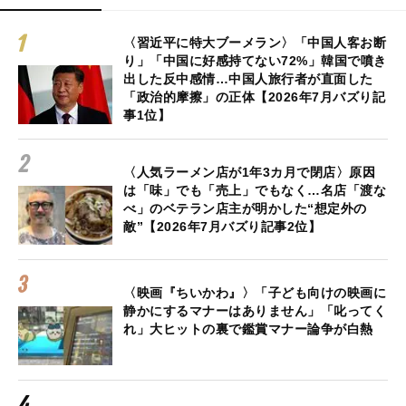
〈習近平に特大ブーメラン〉「中国人客お断
り」「中国に好感持てない72%」韓国で噴き
出した反中感情…中国人旅行者が直面した
「政治的摩擦」の正体【2026年7月バズり記
事1位】
〈人気ラーメン店が1年3カ月で閉店〉原因
は「味」でも「売上」でもなく…名店「渡な
べ」のベテラン店主が明かした“想定外の
敵”【2026年7月バズり記事2位】
〈映画『ちいかわ』〉「子ども向けの映画に
静かにするマナーはありません」「叱ってく
れ」大ヒットの裏で鑑賞マナー論争が白熱