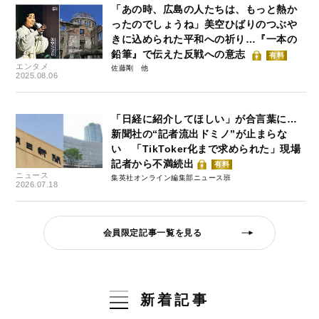
「あの時、広島の人たちは、もっと熱か
ったのでしょうね」美空ひばりのつぶや
きに込められた平和への祈り…『一本の
鉛筆』で伝えた反戦への意志
有料
エンタメ
佐藤剛
2025.08.06
「日経に紹介してほしい」が合言葉に…
新聞社の“記者流出ドミノ”が止まらな
い 「TikToker化まで求められた」現場
記者から不満続出
有料
ニュース
集英社オンライン編集部ニュース班
2026.07.18
会員限定記事一覧を見る
新着記事