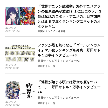
『世界アニソン総選挙』海外アニメファ
ンの投票結果が波紋!? １位はエヴァ、３
位は伝説のロボットアニメの…日本国内
とはまるで違うランキングにネットのオ
タクたちは
エンタメ
2024.04.23
集英社オンライン編集部
ファンが最も気になる『ゴールデンカム
イ』マル秘ランキングも発表…野田サト
ル１万字インタビュー#3
野田サトル１万字インタビュー#3
エンタメ
野田サトル
2022.10.01
「連載が始まる頃には貯金も底をつい
て…」…野田サトル１万字インタビュー
#4
野田サトル１万字インタビュー#4
エンタメ
野田サトル
2022.10.02