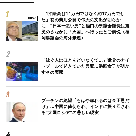
「1泊最高は11万円ではなく約17万円でし
NEW
た」初の費用公開で仰天の支出が明らか
に “日本一悪い男”と軽口の県議会議長は震
災のさなかに「天国」へ行ったとご満悦《福
岡県議会の海外豪遊〉
「泳ぐ人はほとんどいなくて…」猛暑のナイ
トプールで起きていた異変…港区女子が明か
すその実態
プーチンの絶望「もはや頼れるのは金正恩だ
け」…中国に値切られ、インドに振り回され
る“大国ロシア”の悲しい現実