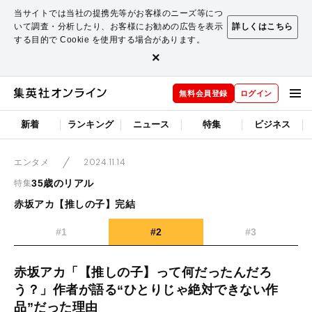
当サイトでは当社の提携先等がお客様のニーズ等につ
いて調査・分析したり、お客様にお勧めの広告を表示
詳しくはこちら
する目的で Cookie を使用する場合があります。
×
無料会員登録
ログイン
新着
ランキング
ニュース
特集
ビジネス
2024.11.14
エンタメ
35歳のリアル
特集
赤坂アカ【推しの子】完結
#1
#2
#3
赤坂アカ「【推しの子】って何だったんだろ
う？」作者が語る“ひとりじゃ絶対できない作
品”だった理由