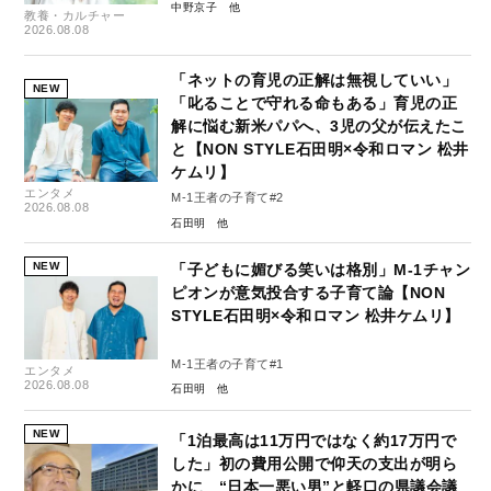
中野京子
教養・カルチャー
2026.08.08
「ネットの育児の正解は無視していい」
NEW
「叱ることで守れる命もある」育児の正
解に悩む新米パパへ、3児の父が伝えたこ
と【NON STYLE石田明×令和ロマン 松井
ケムリ】
エンタメ
M-1王者の子育て#2
2026.08.08
石田明
NEW
「子どもに媚びる笑いは格別」M-1チャン
ピオンが意気投合する子育て論【NON
STYLE石田明×令和ロマン 松井ケムリ】
M-1王者の子育て#1
エンタメ
2026.08.08
石田明
NEW
「1泊最高は11万円ではなく約17万円で
した」初の費用公開で仰天の支出が明ら
かに “日本一悪い男”と軽口の県議会議