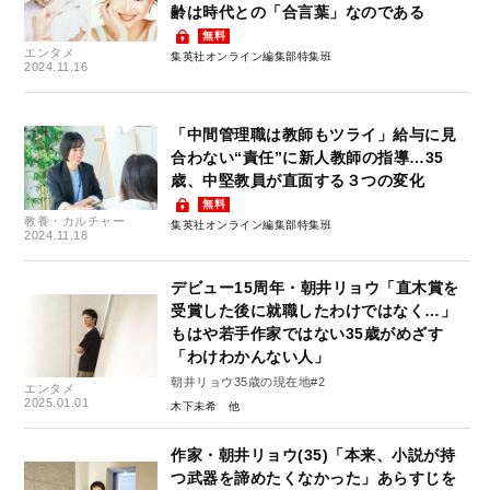
齢は時代との「合言葉」なのである
無料
エンタメ
集英社オンライン編集部特集班
2024.11.16
「中間管理職は教師もツライ」給与に見
合わない“責任”に新人教師の指導…35
歳、中堅教員が直面する３つの変化
無料
教養・カルチャー
集英社オンライン編集部特集班
2024.11.18
デビュー15周年・朝井リョウ「直木賞を
受賞した後に就職したわけではなく…」
もはや若手作家ではない35歳がめざす
「わけわかんない人」
朝井リョウ35歳の現在地#2
エンタメ
2025.01.01
木下未希
作家・朝井リョウ(35)「本来、小説が持
つ武器を諦めたくなかった」あらすじを