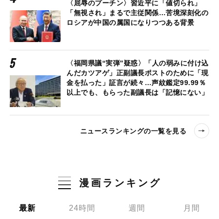
〈屈辱のプーチン〉習近平に「値切られ」
「無視され」まるで主従関係…苦境深刻化の
ロシアが中国の属国になりつつある背景
〈福岡県議“実弾”疑惑〉「人の弱みに付け込
んだカツアゲ」正副議長ポストのために「現
金を払った」証言が続々…声紋鑑定99.99％
以上でも、もらった副議長は「記憶にない」
ニュースランキングの一覧を見る
漫画ランキング
最新
24時間
週間
月間