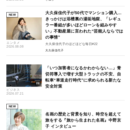
大久保佳代子が50代でマンション購入…
NEW
きっかけは浴槽裏の湯垢地獄、「レギュ
ラー番組が多いほどローンを組みやす
い」不動産屋に言われた“芸能人ならでは
の事情”
エンタメ
大久保佳代子のほどほどな毎日#22
2026.08.08
大久保佳代子
「いつ加害者になるかわからない…」青
切符導入で増す大型トラックの不安、自
転車“車道走行時代”に求められる新たな
安全対策
ビジネス
2026.07.21
NEW
名画の歴史と背景を知り、時空を超えて
旅をする『旅から生まれた名画』中野京
子 インタビュー