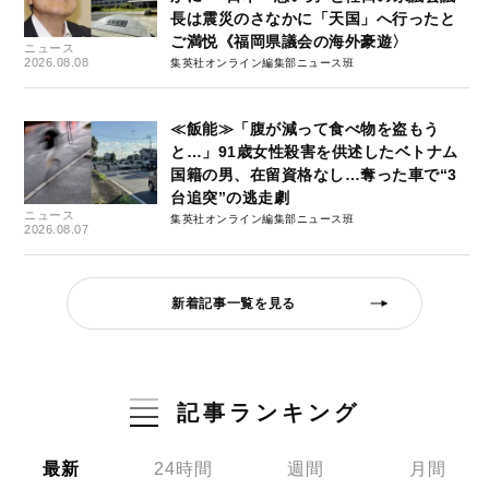
長は震災のさなかに「天国」へ行ったと
ご満悦《福岡県議会の海外豪遊〉
ニュース
2026.08.08
集英社オンライン編集部ニュース班
≪飯能≫「腹が減って食べ物を盗もう
と…」91歳女性殺害を供述したベトナム
国籍の男、在留資格なし…奪った車で“3
台追突”の逃走劇
ニュース
集英社オンライン編集部ニュース班
2026.08.07
新着記事一覧を見る
記事ランキング
最新
24時間
週間
月間