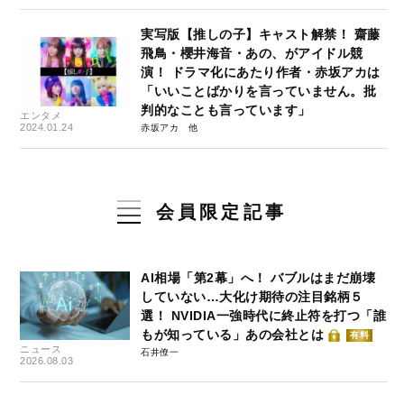
実写版【推しの子】キャスト解禁！ 齋藤
飛鳥・櫻井海音・あの、がアイドル競
演！ ドラマ化にあたり作者・赤坂アカは
「いいことばかりを言っていません。批
判的なことも言っています」
エンタメ
2024.01.24
赤坂アカ
会員限定記事
AI相場「第2幕」へ！ バブルはまだ崩壊
していない…大化け期待の注目銘柄５
選！ NVIDIA一強時代に終止符を打つ「誰
もが知っている」あの会社とは
有料
ニュース
石井僚一
2026.08.03