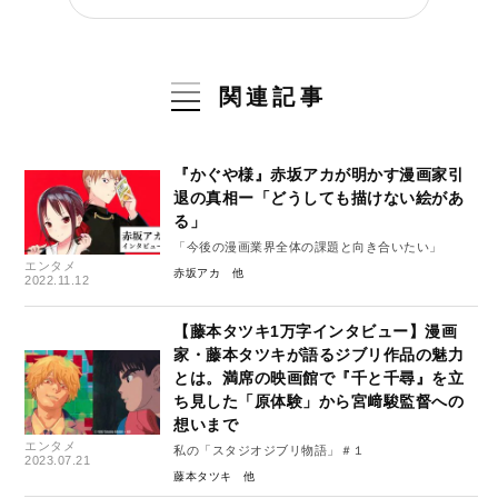
関連記事
『かぐや様』赤坂アカが明かす漫画家引
退の真相ー「どうしても描けない絵があ
る」
「今後の漫画業界全体の課題と向き合いたい」
エンタメ
赤坂アカ
2022.11.12
【藤本タツキ1万字インタビュー】漫画
家・藤本タツキが語るジブリ作品の魅力
とは。満席の映画館で『千と千尋』を立
ち見した「原体験」から宮﨑駿監督への
想いまで
エンタメ
私の「スタジオジブリ物語」＃１
2023.07.21
藤本タツキ