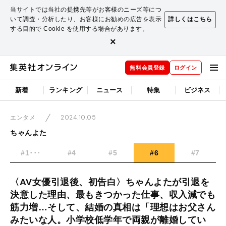
当サイトでは当社の提携先等がお客様のニーズ等につ
いて調査・分析したり、お客様にお勧めの広告を表示
詳しくはこちら
する目的で Cookie を使用する場合があります。
×
無料会員登録
ログイン
新着
ランキング
ニュース
特集
ビジネス
2024.10.05
エンタメ
ちゃんよた
#1･･･
#4
#5
#6
#7
〈AV女優引退後、初告白〉ちゃんよたが引退を
決意した理由、最もきつかった仕事、収入減でも
筋力増…そして、結婚の真相は「理想はお父さん
みたいな人。小学校低学年で両親が離婚してい