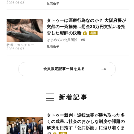
2026.06.08
亀石倫子
タトゥーは医療行為なのか？ 大阪府警が
突然の一斉摘発…罰金30万円支払いを拒
否した彫師の決断
有料
はじめての公共訴訟 #5
教養・カルチャー
亀石倫子
2026.06.07
会員限定記事一覧を見る
新着記事
タトゥー裁判・逆転無罪が勝ち取った多
くの成果…社会のおかしな制度や課題の
解決を目指す「公共訴訟」に辿り着くま
で