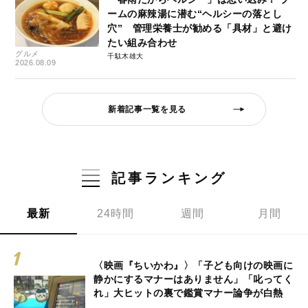
ームの麻辣湯に潜む“ヘルシーの落とし
穴” 管理栄養士が勧める「具材」と避け
たい組み合わせ
グルメ
千駄木雄大
2026.08.09
新着記事一覧を見る
記事ランキング
最新
24時間
週間
月間
〈映画『ちいかわ』〉「子ども向けの映画に
静かにするマナーはありません」「叱ってく
れ」大ヒットの裏で鑑賞マナー論争が白熱