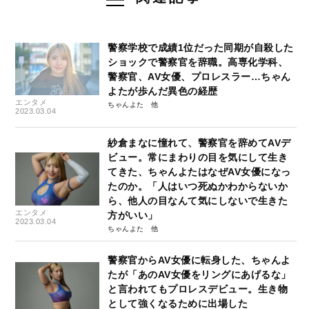
警察学校で成績1位だった同期が自殺した
ショックで警察官を辞職。高専化学科、
警察官、AV女優、プロレスラー…ちゃん
よたが歩んだ異色の経歴
エンタメ
ちゃんよた
2023.03.04
紗倉まなに憧れて、警察官を辞めてAVデ
ビュー。常にまわりの目を気にして生き
てきた、ちゃんよたはなぜAV女優になっ
たのか。「人はいつ死ぬかわからないか
ら、他人の目なんて気にしないで生きた
エンタメ
方がいい」
2023.03.04
ちゃんよた
警察官からAV女優に転身した、ちゃんよ
たが「あのAV女優をリングにあげるな」
と言われてもプロレスデビュー。生き物
として強くなるために出場した