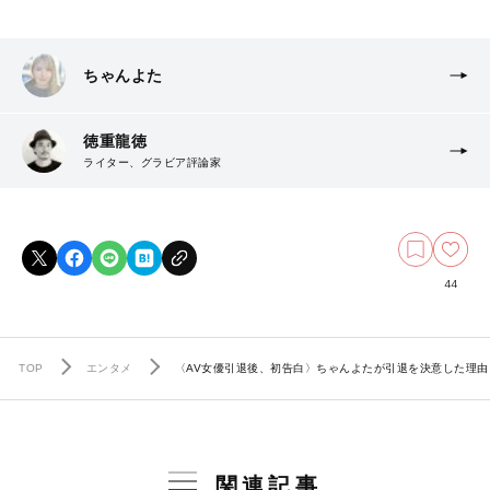
ちゃんよた
徳重龍徳
ライター、グラビア評論家
44
TOP
エンタメ
〈AV女優引退後、初告白〉ちゃんよたが引退を決意した理
関連記事