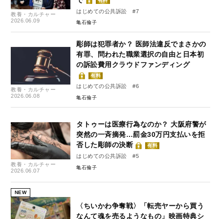
有料
はじめての公共訴訟 #7
教養・カルチャー
2026.06.09
亀石倫子
彫師は犯罪者か？ 医師法違反でまさかの
有罪、問われた職業選択の自由と日本初
の訴訟費用クラウドファンディング
有料
はじめての公共訴訟 #6
教養・カルチャー
2026.06.08
亀石倫子
タトゥーは医療行為なのか？ 大阪府警が
突然の一斉摘発…罰金30万円支払いを拒
否した彫師の決断
有料
はじめての公共訴訟 #5
教養・カルチャー
亀石倫子
2026.06.07
NEW
〈ちいかわ争奪戦〉「転売ヤーから買う
なんて魂を売るようなもの」映画特典シ