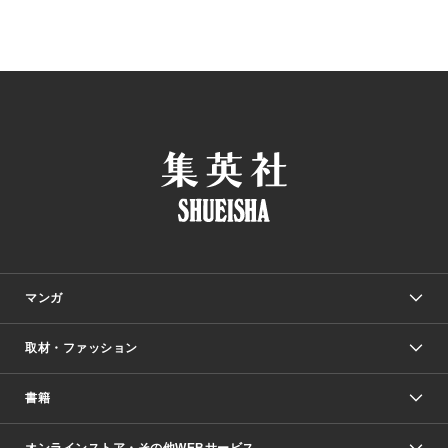
マンガ
取材・ファッション
少年マンガ
週刊少年ジャンプ
書籍
ファッション・美容
青年マンガ
ジャンプSQ.
Seventeen
週刊ヤングジャンプ
オンラインストア・その他WEBサービス