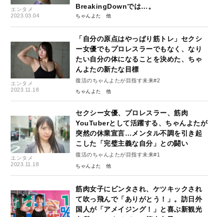
BreakingDownでは…。
エンタメ
2023.03.04
ちゃんよた
「自分の原点はやっぱり筋トレ」セクシ
ー女優でもプロレスラーでもなく、なり
たい自分の体になることを決めた、ちゃ
んよたの新たな目標
復活のちゃんよたが目指す未来#2
エンタメ
2023.11.18
ちゃんよた
セクシー女優、プロレスラー、筋肉
YouTuberとして活躍する、ちゃんよたが
突然の休業宣言…メンタル不調を引き起
こした「完璧主義な自分」との闘い
復活のちゃんよたが目指す未来#1
エンタメ
2023.11.18
ちゃんよた
筋肉女子にビンタされ、ケツキックされ
て吹っ飛んで「ありがとう！」。訪日外
国人が「アメイジング！」と喜ぶ新観光