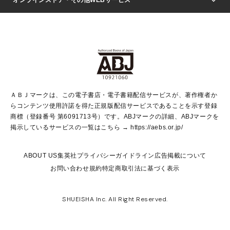
文芸・文庫・総合
芸能・情報・スポーツ
少女マンガ
Vジャンプ
non-no Web
ヤングジャンプ定期購読デジタル
すばる
Myojo
オンラインストア
りぼん
学芸・ノンフィクション・新書
最強ジャンプ
女性マンガ
@BAILA
ヤンジャン＋
小説すばる
週プレNEWS
マーガレット
集英社OTOコンテンツ
集英社 学芸編集部
少年ジャンプ＋
その他WEBサービス
クッキー
ライトノベル・ノベライズ
MAQUIA ONLINE
となりのヤングジャンプ
集英社 文芸ステーション
週プレ グラジャパ！
別冊マーガレット
SHUEISHA MANGA-ART HERITAGE
集英社 ビジネス書
ゼブラック
ココハナ
SHUEISHA ADNAVI
SPUR.JP
集英社Webマガジン Cobalt
グランドジャンプ
web 集英社文庫
キッズ
web Sportiva
マンガMee
ジャンプキャラクターズストア
集英社新書
ジャンプルーキー！
月刊オフィスユー
ＡＢＪマークは、この電子書店・電子書籍配信サービスが、著作権者か
EDITOR'S LAB
LEE
集英社オレンジ文庫
ウルトラジャンプ
青春と読書
パラスポ＋！
らコンテンツ使用許諾を得た正規版配信サービスであることを示す登録
集英社みらい文庫
リマコミ＋
HAPPY PLUS STORE
集英社新書プラス
ジャンプTOON
商標（登録番号 第6091713号）です。ABJマークの詳細、ABJマークを
Marisol
シフォン文庫
アジア人物史
S-KIDS.LAND
マンガMeets
掲示しているサービスの一覧はこちら →
https://aebs.or.jp/
shueisha vox
よみタイ
S-MANGA
Web éclat
ダッシュエックス文庫
LEEマルシェ
kotoba
集英社ジャンプリミックス
ABOUT US
集英社プライバシーガイドライン
広告掲載について
T JAPAN:The New York Times Style Magazine
JUMP j BOOKS
お問い合わせ
規約
特定商取引法に基づく表示
SHOP Marisol
e!集英社
集英社コミック文庫
集英社女性誌ポータル
éclat premium
imidas
MEN'S NON-NO WEB
SHUEISHA Inc. All Right Reserved.
mirabella
UOMO
mirabella homme