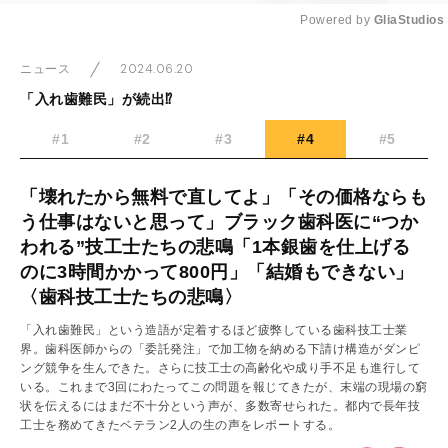
Powered by 
GliaStudios
Mute
2024.06.20
ニュース
「入れ歯難民」が続出⁉
#1
#2
#3
#4
#5
「壊れたから無料で直してよ」「その価格ならも
う仕事はないと思って」ブラック歯科医に“つか
われる”技工士たちの悲鳴「1本銀歯を仕上げる
のに3時間かかって800円」「結婚もできない」
〈歯科技工士たちの悲鳴〉
「入れ歯難民」という造語が定着するほど疲弊している歯科技工士業
界。歯科医師からの「委託発注」で加工物を納める下請け構造がダンピ
ング競争を生んできた。さらに技工士の高齢化や成り手不足も進行して
いる。これまで3回にわたってこの問題を報じてきたが、末端の現場の窮
状を伝えるにはまだ不十分という声が、多数寄せられた。都内で長年技
工士を務めてきたベテラン2人の生の声をレポートする。