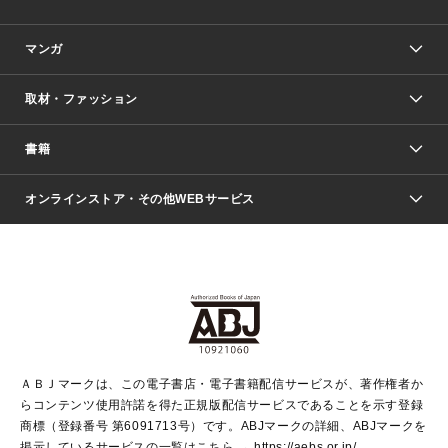
マンガ
取材・ファッション
少年マンガ
週刊少年ジャンプ
書籍
ファッション・美容
青年マンガ
ジャンプSQ.
Seventeen
週刊ヤングジャンプ
オンラインストア・その他WEBサービス
文芸・文庫・総合
芸能・情報・スポーツ
少女マンガ
Vジャンプ
non-no Web
ヤングジャンプ定期購読デジタル
すばる
Myojo
オンラインストア
りぼん
学芸・ノンフィクション・新書
最強ジャンプ
女性マンガ
@BAILA
ヤンジャン＋
小説すばる
週プレNEWS
マーガレット
集英社OTOコンテンツ
集英社 学芸編集部
少年ジャンプ＋
その他WEBサービス
クッキー
ライトノベル・ノベライズ
MAQUIA ONLINE
となりのヤングジャンプ
集英社 文芸ステーション
週プレ グラジャパ！
別冊マーガレット
SHUEISHA MANGA-ART HERITAGE
集英社 ビジネス書
ゼブラック
ココハナ
SHUEISHA ADNAVI
SPUR.JP
集英社Webマガジン Cobalt
グランドジャンプ
web 集英社文庫
キッズ
web Sportiva
マンガMee
ジャンプキャラクターズストア
集英社新書
ジャンプルーキー！
月刊オフィスユー
ＡＢＪマークは、この電子書店・電子書籍配信サービスが、著作権者か
EDITOR'S LAB
LEE
集英社オレンジ文庫
ウルトラジャンプ
青春と読書
パラスポ＋！
らコンテンツ使用許諾を得た正規版配信サービスであることを示す登録
集英社みらい文庫
リマコミ＋
HAPPY PLUS STORE
集英社新書プラス
ジャンプTOON
商標（登録番号 第6091713号）です。ABJマークの詳細、ABJマークを
Marisol
シフォン文庫
アジア人物史
S-KIDS.LAND
マンガMeets
掲示しているサービスの一覧はこちら →
https://aebs.or.jp/