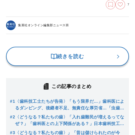
7
集英社オンライン編集部ニュース班
続きを読む
この記事のまとめ
#1
〈歯科技工士たちが告発〉「もう限界だ…」歯科医によ
るダンピング、後継者不足、無責任な厚労省…「虫歯の
再発は歯磨きのせいとは限らない」「業界の構図に問題
#2
〈どうなる？私たちの歯〉「入れ歯難民が増えるってな
がある」このままでは“入れ歯難民”が続出か
ぜ？」「歯科医との上下関係がある？」日本歯科技工士
会会長に“人材不足”と“業界の構図”について聞いてみた
#3
〈どうなる？私たちの歯〉」「昔は儲けられたのが今