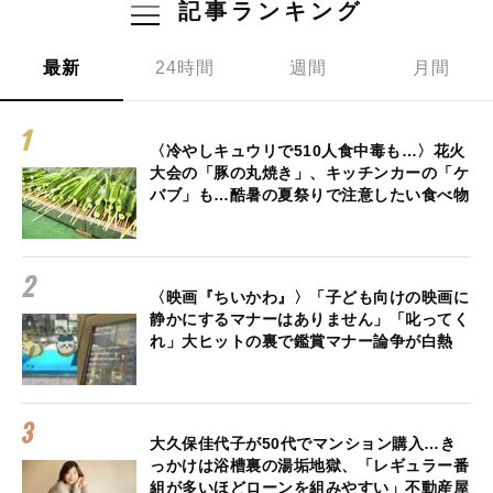
記事ランキング
最新
24時間
週間
月間
〈冷やしキュウリで510人食中毒も…〉花火
大会の「豚の丸焼き」、キッチンカーの「ケ
バブ」も…酷暑の夏祭りで注意したい食べ物
〈映画『ちいかわ』〉「子ども向けの映画に
静かにするマナーはありません」「叱ってく
れ」大ヒットの裏で鑑賞マナー論争が白熱
大久保佳代子が50代でマンション購入…き
っかけは浴槽裏の湯垢地獄、「レギュラー番
組が多いほどローンを組みやすい」不動産屋