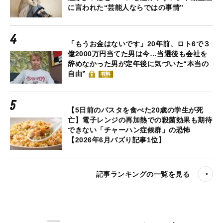
に言われた“芸能人ならではの事情”
「もうお金はないです」20年前、ロト6で３
億2000万円当てた男は今…当選後も会社を
辞めなかった男が定年後に気づいた“本当の
自由”
有料
【5日前のパスタを食べた20歳の学生が死
亡】電子レンジの再加熱での殺菌効果も期待
できない「チャーハン症候群」の恐怖
【2026年6月バズり記事1位】
記事ランキングの一覧を見る