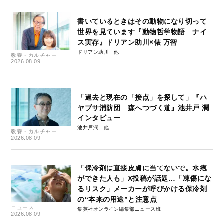
書いているときはその動物になり切って
世界を見ています『動物哲学物語 ナイ
ス実存』ドリアン助川×俵 万智
ドリアン助川
教養・カルチャー
2026.08.09
「過去と現在の「接点」を探して」『ハ
ヤブサ消防団 森へつづく道』池井戸 潤
インタビュー
池井戸潤
教養・カルチャー
2026.08.09
「保冷剤は直接皮膚に当てないで。水疱
ができた人も」X投稿が話題…「凍傷にな
るリスク」メーカーが呼びかける保冷剤
の“本来の用途”と注意点
ニュース
集英社オンライン編集部ニュース班
2026.08.09