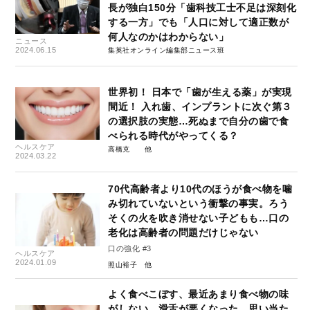
長が独白150分「歯科技工士不足は深刻化
する一方」でも「人口に対して適正数が
何人なのかはわからない」
ニュース
2024.06.15
集英社オンライン編集部ニュース班
世界初！ 日本で「歯が生える薬」が実現
間近！ 入れ歯、インプラントに次ぐ第３
の選択肢の実態…死ぬまで自分の歯で食
べられる時代がやってくる？
ヘルスケア
高橋克
2024.03.22
70代高齢者より10代のほうが食べ物を噛
み切れていないという衝撃の事実。ろう
そくの火を吹き消せない子どもも…口の
老化は高齢者の問題だけじゃない
口の強化 #3
ヘルスケア
2024.01.09
照山裕子
よく食べこぼす、最近あまり食べ物の味
がしない、滑舌が悪くなった…思い当た