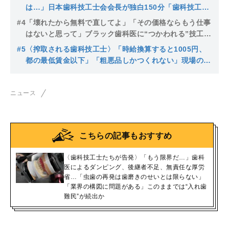
は…」日本歯科技工士会会長が独白150分「歯科技工士
不足は深刻化する一方」でも「人口に対して適正数が何
#4
「壊れたから無料で直してよ」「その価格ならもう仕事
人なのかはわからない」
はないと思って」ブラック歯科医に“つかわれる”技工士
たちの悲鳴「1本銀歯を仕上げるのに3時間かかって800
#5
〈搾取される歯科技工士〉「時給換算すると1005円、
円」「結婚もできない」〈歯科技工士たちの悲鳴〉
都の最低賃金以下」「粗悪品しかつくれない」現場の悲
痛な声…自民党の「歯科技工士議連」に質問状を送って
みると…〈8月1日は歯が命の日〉
ニュース
こちらの記事もおすすめ
〈歯科技工士たちが告発〉「もう限界だ…」歯科
医によるダンピング、後継者不足、無責任な厚労
省…「虫歯の再発は歯磨きのせいとは限らない」
「業界の構図に問題がある」このままでは“入れ歯
難民”が続出か