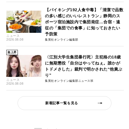
【バイキング192人食中毒】「清潔で品数
の多い感じのいいレストラン」静岡のス
ポーツ宿泊施設内で集団発症…合宿・遠
征の「集団での食事」に知っておきたい
予防策
ニュース
2026.08.08
集英社オンライン編集部
急上昇
〈江別大学生集団暴行死〉主犯格の18歳
に無期懲役「自分はやってねぇ。誰かが
トドメさした」裁判で明かされた“他責ぶ
り”
ニュース
集英社オンライン編集部ニュース班
2026.08.08
新着記事一覧を見る