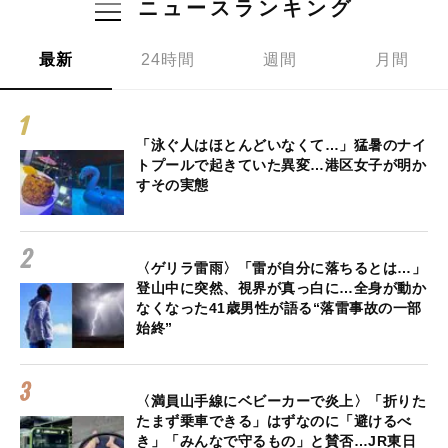
ニュースランキング
最新
24時間
週間
月間
「泳ぐ人はほとんどいなくて…」猛暑のナイ
トプールで起きていた異変…港区女子が明か
すその実態
〈ゲリラ雷雨〉「雷が自分に落ちるとは…」
登山中に突然、視界が真っ白に…全身が動か
なくなった41歳男性が語る“落雷事故の一部
始終”
〈満員山手線にベビーカーで炎上〉「折りた
たまず乗車できる」はずなのに「避けるべ
き」「みんなで守るもの」と賛否…JR東日