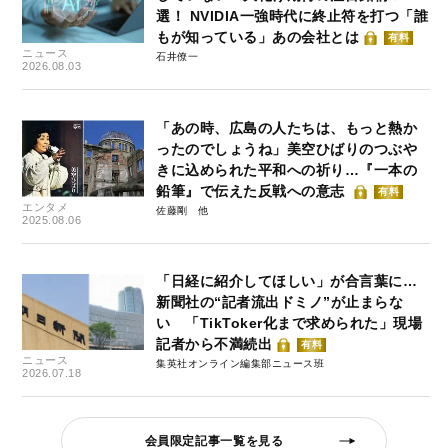
選！ NVIDIA一強時代に終止符を打つ「誰
もが知っている」あの会社とは
有料
ニュース
石井僚一
2026.08.03
「あの時、広島の人たちは、もっと熱か
ったのでしょうね」美空ひばりのつぶや
きに込められた平和への祈り…『一本の
鉛筆』で伝えた反戦への意志
有料
エンタメ
佐藤剛
2025.08.06
「日経に紹介してほしい」が合言葉に…
新聞社の“記者流出ドミノ”が止まらな
い 「TikToker化まで求められた」現場
記者から不満続出
有料
ニュース
集英社オンライン編集部ニュース班
2026.07.18
会員限定記事一覧を見る