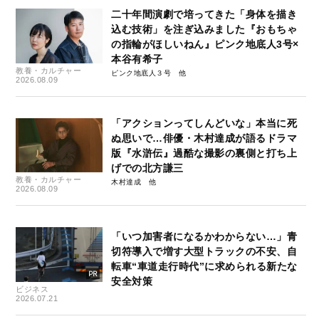
二十年間演劇で培ってきた「身体を描き
込む技術」を注ぎ込みました『おもちゃ
の指輪がほしいねん』ピンク地底人3号×
本谷有希子
教養・カルチャー
ピンク地底人３号
2026.08.09
「アクションってしんどいな」本当に死
ぬ思いで…俳優・木村達成が語るドラマ
版『水滸伝』過酷な撮影の裏側と打ち上
げでの北方謙三
教養・カルチャー
木村達成
2026.08.09
「いつ加害者になるかわからない…」青
切符導入で増す大型トラックの不安、自
転車“車道走行時代”に求められる新たな
安全対策
ビジネス
2026.07.21