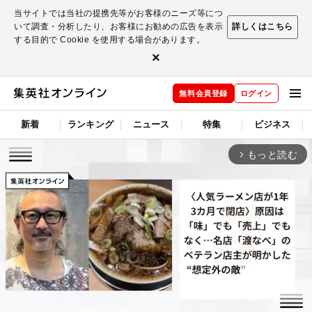
当サイトでは当社の提携先等がお客様のニーズ等につ
いて調査・分析したり、お客様にお勧めの広告を表示
詳しくはこちら
する目的で Cookie を使用する場合があります。
×
無料会員登録
ログイン
新着
ランキング
ニュース
特集
ビジネス
もっと読む
arrow_forward_ios