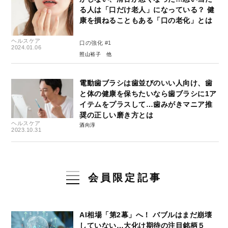
る人は「口だけ老人」になっている？ 健
康を損ねることもある「口の老化」とは
ヘルスケア
口の強化 #1
2024.01.06
照山裕子
電動歯ブラシは歯並びのいい人向け、歯
と体の健康を保ちたいなら歯ブラシに1ア
イテムをプラスして…歯みがきマニア推
奨の正しい磨き方とは
ヘルスケア
酒向淳
2023.10.31
会員限定記事
AI相場「第2幕」へ！ バブルはまだ崩壊
していない…大化け期待の注目銘柄５