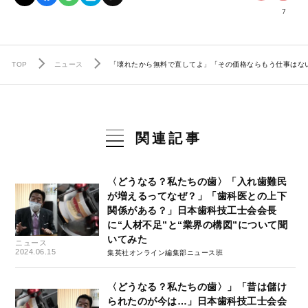
7
TOP
ニュース
「壊れたから無料で直してよ」「その価格ならもう仕事はない
関連記事
〈どうなる？私たちの歯〉「入れ歯難民
が増えるってなぜ？」「歯科医との上下
関係がある？」日本歯科技工士会会長
に“人材不足”と“業界の構図”について聞
いてみた
ニュース
2024.06.15
集英社オンライン編集部ニュース班
〈どうなる？私たちの歯〉」「昔は儲け
られたのが今は…」日本歯科技工士会会