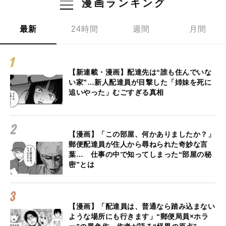
漫画ランキング
最新
24時間
週間
月間
【新連載・漫画】配達先は“誰も住んでいな
い家”…新人配達員が目撃した「姉妹を死に
追いやった」むごすぎる真相
【漫画】「この部屋、何かありましたか？」
郵便配達員が住人から尋ねられた奇妙な言
葉… 仕事の中で知ってしまった“部屋の秘
密”とは
【漫画】「配達員は、普通なら踏み込まない
ような場所にも行きます」“郵便局員×ホラ