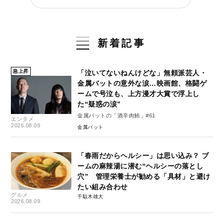
新着記事
急上昇
「泣いてないねんけどな」無頼派芸人・
金属バットの意外な涙…映画館、格闘ゲ
ームで号泣も、上方漫才大賞で浮上し
た“疑惑の涙”
金属バットの「酒辛肉鮪」#61
エンタメ
2026.08.09
金属バット
「春雨だからヘルシー」は思い込み？ ブ
ームの麻辣湯に潜む“ヘルシーの落とし
穴” 管理栄養士が勧める「具材」と避け
たい組み合わせ
グルメ
千駄木雄大
2026.08.09