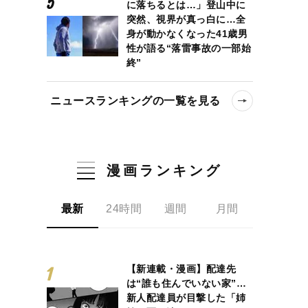
に落ちるとは…」登山中に
突然、視界が真っ白に…全
身が動かなくなった41歳男
性が語る“落雷事故の一部始
終”
ニュースランキングの一覧を見る
漫画ランキング
最新
24時間
週間
月間
【新連載・漫画】配達先
は“誰も住んでいない家”…
新人配達員が目撃した「姉