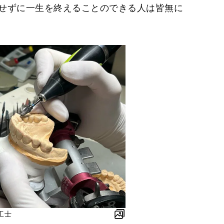
せずに一生を終えることのできる人は皆無に
e
工士