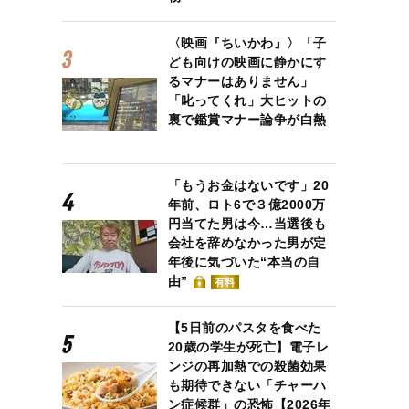
〈映画『ちいかわ』〉「子
ども向けの映画に静かにす
るマナーはありません」
「叱ってくれ」大ヒットの
裏で鑑賞マナー論争が白熱
「もうお金はないです」20
年前、ロト6で３億2000万
円当てた男は今…当選後も
会社を辞めなかった男が定
年後に気づいた“本当の自
由”
有料
【5日前のパスタを食べた
20歳の学生が死亡】電子レ
ンジの再加熱での殺菌効果
も期待できない「チャーハ
ン症候群」の恐怖【2026年