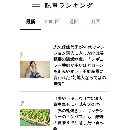
記事ランキング
最新
24時間
週間
月間
大久保佳代子が50代でマン
ション購入…きっかけは浴
槽裏の湯垢地獄、「レギュ
ラー番組が多いほどローン
を組みやすい」不動産屋に
言われた“芸能人ならではの
事情”
〈冷やしキュウリで510人
食中毒も…〉花火大会の
「豚の丸焼き」、キッチン
カーの「ケバブ」も…酷暑
の夏祭りで注意したい食べ
物