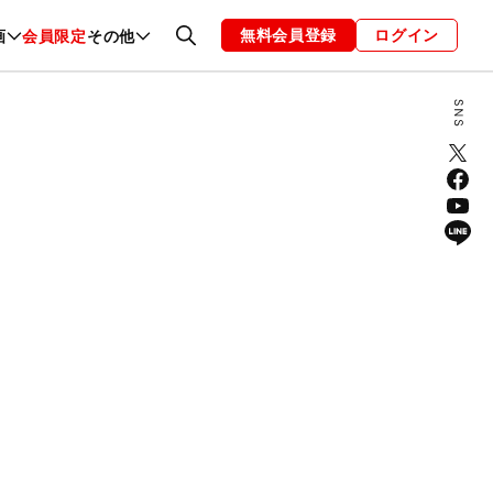
無料会員登録
ログイン
画
会員限定
その他
ファッション
恋愛・結婚
編集部
お知らせ