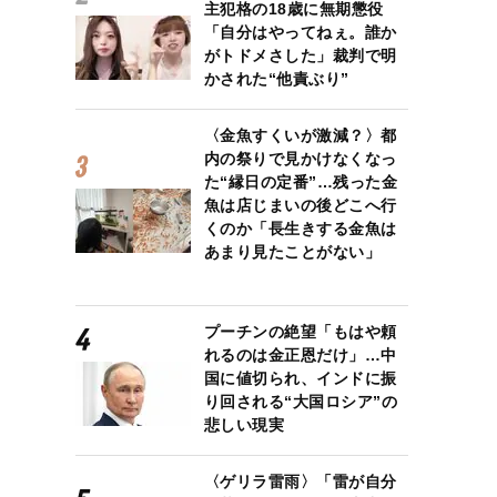
主犯格の18歳に無期懲役
「自分はやってねぇ。誰か
がトドメさした」裁判で明
かされた“他責ぶり”
〈金魚すくいが激減？〉都
内の祭りで見かけなくなっ
た“縁日の定番”…残った金
魚は店じまいの後どこへ行
くのか「長生きする金魚は
あまり見たことがない」
プーチンの絶望「もはや頼
れるのは金正恩だけ」…中
国に値切られ、インドに振
り回される“大国ロシア”の
悲しい現実
〈ゲリラ雷雨〉「雷が自分