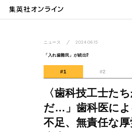
教
2024.06.15
ニュース
「入れ歯難民」が続出⁉
#1
#2
〈歯科技工士たち
だ…」歯科医によ
不足、無責任な厚