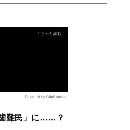
もっと読む
arrow_forward_ios
Powered by 
GliaStudios
M
れ歯難民」に……？
u
t