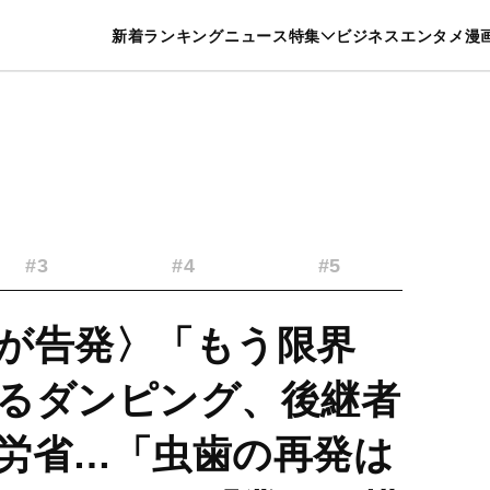
特集一覧を見る
漫画一覧を見る
新着
ランキング
ニュース
特集
ビジネス
エンタメ
漫
養・カルチャー
暮らし
スポーツ
ヘルスケア
美容
グルメ
#3
#4
#5
が告発〉「もう限界
るダンピング、後継者
労省…「虫歯の再発は