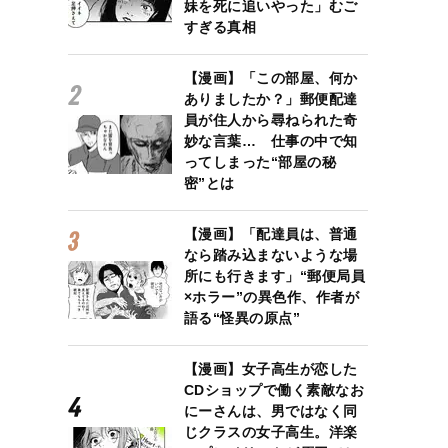
妹を死に追いやった」むご
すぎる真相
【漫画】「この部屋、何か
ありましたか？」郵便配達
員が住人から尋ねられた奇
妙な言葉… 仕事の中で知
ってしまった“部屋の秘
密”とは
【漫画】「配達員は、普通
なら踏み込まないような場
所にも行きます」“郵便局員
×ホラー”の異色作、作者が
語る“怪異の原点”
【漫画】女子高生が恋した
CDショップで働く素敵なお
にーさんは、男ではなく同
じクラスの女子高生。洋楽