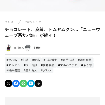
2022.06.12
グルメ
チョコレート、麻辣、トムヤムクン…「ニューウ
ェーブ系サバ缶」が続々！
黒川勇人
小林悟
#サバ缶
#缶詰
#食品
#缶詰博士
#岩手缶詰
#清水食品
#マルヌシ
#信田缶詰
#伊藤食品
#マルハニチロ
#ふくや
#福井缶詰
#黒川勇人
#グルメ