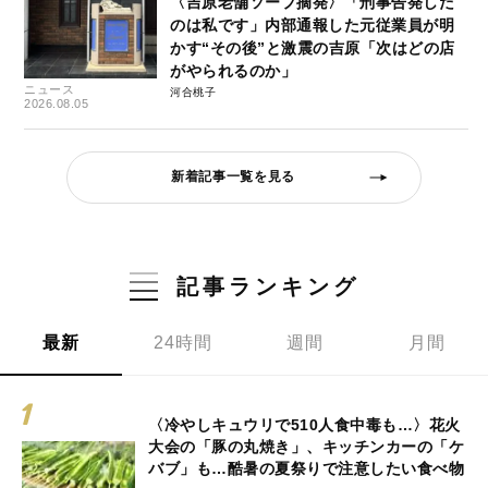
〈吉原老舗ソープ摘発〉「刑事告発した
のは私です」内部通報した元従業員が明
かす“その後”と激震の吉原「次はどの店
がやられるのか」
ニュース
河合桃子
2026.08.05
新着記事一覧を見る
記事ランキング
最新
24時間
週間
月間
〈冷やしキュウリで510人食中毒も…〉花火
大会の「豚の丸焼き」、キッチンカーの「ケ
バブ」も…酷暑の夏祭りで注意したい食べ物