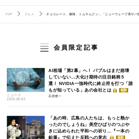
TOP
グルメ
チョコレート、麻辣、トムヤムクン…「ニューウェーブ系サバ
会員限定記事
AI相場「第2幕」へ！ バブルはまだ崩壊
していない…大化け期待の注目銘柄５
選！ NVIDIA一強時代に終止符を打つ「誰
もが知っている」あの会社とは
有料
ニュース
石井僚一
2026.08.03
「あの時、広島の人たちは、もっと熱か
ったのでしょうね」美空ひばりのつぶや
きに込められた平和への祈り…『一本の
鉛筆』で伝えた反戦への意志
有料