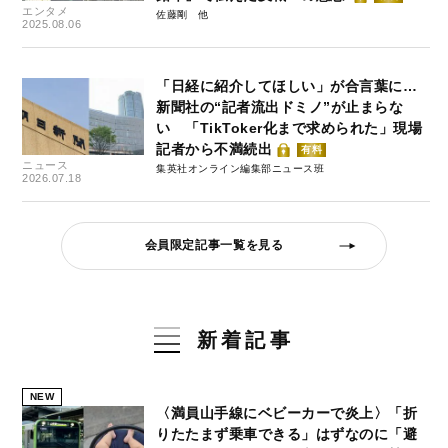
エンタメ
佐藤剛
2025.08.06
「日経に紹介してほしい」が合言葉に…
新聞社の“記者流出ドミノ”が止まらな
い 「TikToker化まで求められた」現場
記者から不満続出
有料
ニュース
集英社オンライン編集部ニュース班
2026.07.18
会員限定記事一覧を見る
新着記事
NEW
〈満員山手線にベビーカーで炎上〉「折
りたたまず乗車できる」はずなのに「避