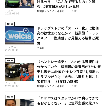
けるべき」「みんなで守るもの」と賛
否…JR東日本が示した見解
ニュース
集英社オンライン編集部ニュース班
2026.08.06
NEW
ドラッグストアの「スーパー化」は物価
高の救世主になるか？ 新業態「ドラッ
グ＆フード型店舗」が見据える勝算と死
角
ビジネス
不破聡
2026.08.06
NEW
〈ベントレー追突〉「ぶつかる可能性は
分かっていた」韓国籍の刺青男が7台に衝
突し逃走…SNSで“セレブ生活”を演出も
トラブルだらけ「過去にも事件を起こし
警察沙汰」《3度目の逮捕》
ニュース
2026.08.06
集英社オンライン編集部ニュース班
NEW
「ロケバスはスタッフがいつ戻ってきて
もおかしくない…」と無罪主張の元ジャ