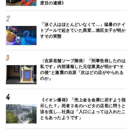
度目の逮捕》
「泳ぐ人はほとんどいなくて…」猛暑のナイ
トプールで起きていた異変…港区女子が明か
すその実態
〈吉原老舗ソープ摘発〉「刑事告発したのは
私です」内部通報した元従業員が明かす“そ
の後”と激震の吉原「次はどの店がやられる
のか」
《イオン爆発》「売上金を金庫に戻すよう指
示した？」死者２名のハビタの店長に問うと
涙を流し…社員は「入口によっては入れたこ
ともあったようです」