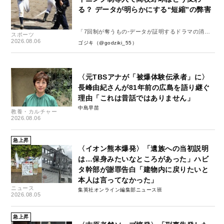
る？ データが明らかにする“短縮”の弊害
「7回制が奪うもの-データが証明するドラマの消
スポーツ
失-」
2026.08.06
ゴジキ（@godziki_55）
〈元TBSアナが「被爆体験伝承者」に〉
長峰由紀さんが81年前の広島を語り継ぐ
理由「これは昔話ではありません」
中島早苗
教養・カルチャー
2026.08.06
急上昇
〈イオン熊本爆発〉「遺族への当初説明
は…保身みたいなところがあった」ハビ
タ幹部が謝罪告白「建物内に戻りたいと
本人は言ってなかった」
ニュース
集英社オンライン編集部ニュース班
2026.08.05
急上昇