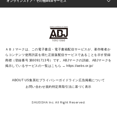
週刊ヤングジャンプ
オンラインストア・その他WEBサービス
文芸・文庫・総合
芸能・情報・スポーツ
少女マンガ
Vジャンプ
non-no Web
ヤングジャンプ定期購読デジタル
すばる
Myojo
オンラインストア
りぼん
学芸・ノンフィクション・新書
最強ジャンプ
女性マンガ
@BAILA
ヤンジャン＋
小説すばる
週プレNEWS
マーガレット
集英社OTOコンテンツ
集英社 学芸編集部
少年ジャンプ＋
その他WEBサービス
クッキー
ライトノベル・ノベライズ
MAQUIA ONLINE
となりのヤングジャンプ
集英社 文芸ステーション
週プレ グラジャパ！
別冊マーガレット
SHUEISHA MANGA-ART HERITAGE
集英社 ビジネス書
ゼブラック
ココハナ
SHUEISHA ADNAVI
SPUR.JP
集英社Webマガジン Cobalt
グランドジャンプ
web 集英社文庫
キッズ
web Sportiva
マンガMee
ジャンプキャラクターズストア
集英社新書
ジャンプルーキー！
月刊オフィスユー
ＡＢＪマークは、この電子書店・電子書籍配信サービスが、著作権者か
EDITOR'S LAB
LEE
集英社オレンジ文庫
ウルトラジャンプ
青春と読書
パラスポ＋！
らコンテンツ使用許諾を得た正規版配信サービスであることを示す登録
集英社みらい文庫
リマコミ＋
HAPPY PLUS STORE
集英社新書プラス
ジャンプTOON
商標（登録番号 第6091713号）です。ABJマークの詳細、ABJマークを
Marisol
シフォン文庫
アジア人物史
S-KIDS.LAND
マンガMeets
掲示しているサービスの一覧はこちら →
https://aebs.or.jp/
shueisha vox
よみタイ
S-MANGA
Web éclat
ダッシュエックス文庫
LEEマルシェ
kotoba
集英社ジャンプリミックス
ABOUT US
集英社プライバシーガイドライン
広告掲載について
T JAPAN:The New York Times Style Magazine
JUMP j BOOKS
お問い合わせ
規約
特定商取引法に基づく表示
SHOP Marisol
e!集英社
集英社コミック文庫
集英社女性誌ポータル
éclat premium
imidas
MEN'S NON-NO WEB
SHUEISHA Inc. All Right Reserved.
mirabella
UOMO