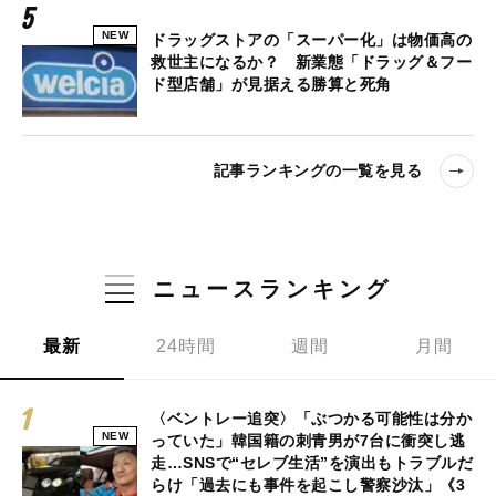
NEW
ドラッグストアの「スーパー化」は物価高の
救世主になるか？ 新業態「ドラッグ＆フー
ド型店舗」が見据える勝算と死角
記事ランキングの一覧を見る
ニュースランキング
最新
24時間
週間
月間
〈ベントレー追突〉「ぶつかる可能性は分か
NEW
っていた」韓国籍の刺青男が7台に衝突し逃
走…SNSで“セレブ生活”を演出もトラブルだ
らけ「過去にも事件を起こし警察沙汰」《3