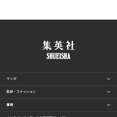
マンガ
取材・ファッション
少年マンガ
週刊少年ジャンプ
書籍
ファッション・美容
青年マンガ
ジャンプSQ.
Seventeen