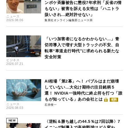
ンポケ斉藤被告に懲役7年求刑「反省の情
もない」被害を訴える女性は「ハニトラ
扱いされ…絶対許せない」
ニュース
2026.08.06
集英社オンライン編集部ニュース班
「いつ加害者になるかわからない…」青
切符導入で増す大型トラックの不安、自
転車“車道走行時代”に求められる新たな
安全対策
ビジネス
2026.07.21
AI相場「第2幕」へ！ バブルはまだ崩壊
していない…大化け期待の注目銘柄５
選！ NVIDIA一強時代に終止符を打つ「誰
もが知っている」あの会社とは
有料
ニュース
石井僚一
2026.08.03
NEW
〈逆転＆勝ち越しの44.5％は7回以降〉7
イニング制導入で高校野球はどう変わ