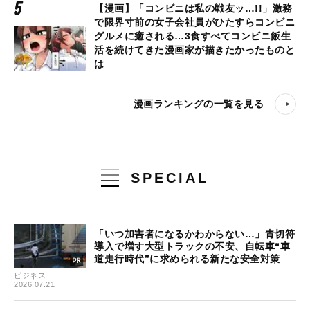
【漫画】「コンビニは私の戦友ッ…!!」激務
で限界寸前の女子会社員がひたすらコンビニ
グルメに癒される…3食すべてコンビニ飯生
活を続けてきた漫画家が描きたかったものと
は
漫画ランキングの一覧を見る
SPECIAL
「いつ加害者になるかわからない…」青切符
導入で増す大型トラックの不安、自転車“車
道走行時代”に求められる新たな安全対策
ビジネス
2026.07.21