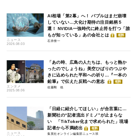
AI相場「第2幕」へ！ バブルはまだ崩壊
していない…大化け期待の注目銘柄５
選！ NVIDIA一強時代に終止符を打つ「誰
もが知っている」あの会社とは
有料
ニュース
石井僚一
2026.08.03
「あの時、広島の人たちは、もっと熱か
ったのでしょうね」美空ひばりのつぶや
きに込められた平和への祈り…『一本の
鉛筆』で伝えた反戦への意志
有料
エンタメ
佐藤剛
2025.08.06
「日経に紹介してほしい」が合言葉に…
新聞社の“記者流出ドミノ”が止まらな
い 「TikToker化まで求められた」現場
記者から不満続出
有料
ニュース
集英社オンライン編集部ニュース班