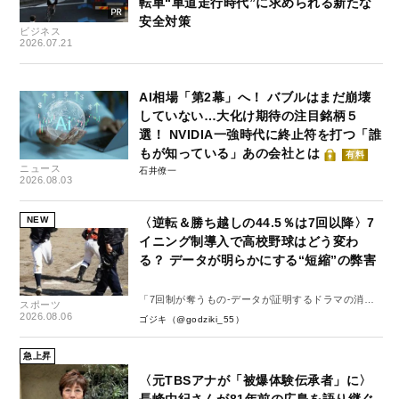
転車“車道走行時代”に求められる新たな
安全対策
ビジネス
2026.07.21
AI相場「第2幕」へ！ バブルはまだ崩壊
していない…大化け期待の注目銘柄５
選！ NVIDIA一強時代に終止符を打つ「誰
もが知っている」あの会社とは
有料
ニュース
石井僚一
2026.08.03
NEW
〈逆転＆勝ち越しの44.5％は7回以降〉7
イニング制導入で高校野球はどう変わ
る？ データが明らかにする“短縮”の弊害
「7回制が奪うもの-データが証明するドラマの消
スポーツ
失-」
2026.08.06
ゴジキ（@godziki_55）
急上昇
〈元TBSアナが「被爆体験伝承者」に〉
長峰由紀さんが81年前の広島を語り継ぐ