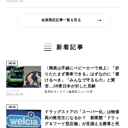
2026.07.18
会員限定記事一覧を見る
新着記事
NEW
〈満員山手線にベビーカーで炎上〉「折
りたたまず乗車できる」はずなのに「避
けるべき」「みんなで守るもの」と賛
否…JR東日本が示した見解
ニュース
集英社オンライン編集部ニュース班
2026.08.06
NEW
ドラッグストアの「スーパー化」は物価
高の救世主になるか？ 新業態「ドラッ
グ＆フード型店舗」が見据える勝算と死