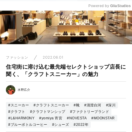
Powered by 
GliaStudios
Mute
2022.06.01
ファッション
住宅街に溶け込む最先端セレクトショップ店長に
聞く、「クラフトスニーカー」の魅力
水野広介
#スニーカー
#クラフトスニーカー
#靴
#清澄白河
#深川
#クラフト
#クラフトマンシップ
#ファクトリーブランド
#L&HARMONY
#yomiya 宵宮
#NOVESTA
#MOONSTAR
#ブルーボトルコーヒー
#シューズ
#2022年