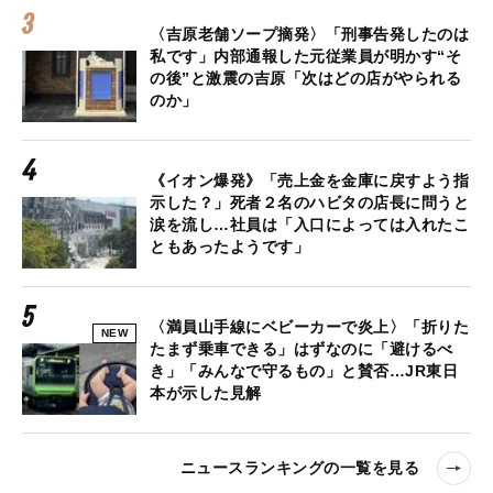
〈吉原老舗ソープ摘発〉「刑事告発したのは
私です」内部通報した元従業員が明かす“そ
の後”と激震の吉原「次はどの店がやられる
のか」
《イオン爆発》「売上金を金庫に戻すよう指
示した？」死者２名のハビタの店長に問うと
涙を流し…社員は「入口によっては入れたこ
ともあったようです」
〈満員山手線にベビーカーで炎上〉「折りた
NEW
たまず乗車できる」はずなのに「避けるべ
き」「みんなで守るもの」と賛否…JR東日
本が示した見解
ニュースランキングの一覧を見る