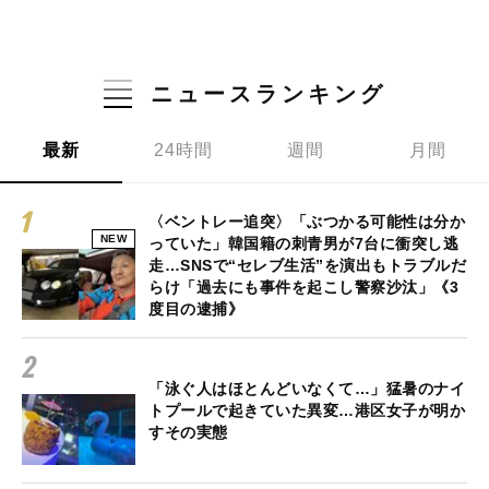
ニュースランキング
最新
24時間
週間
月間
〈ベントレー追突〉「ぶつかる可能性は分か
NEW
っていた」韓国籍の刺青男が7台に衝突し逃
走…SNSで“セレブ生活”を演出もトラブルだ
らけ「過去にも事件を起こし警察沙汰」《3
度目の逮捕》
「泳ぐ人はほとんどいなくて…」猛暑のナイ
トプールで起きていた異変…港区女子が明か
すその実態