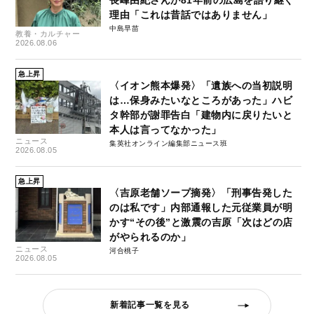
理由「これは昔話ではありません」
中島早苗
教養・カルチャー
2026.08.06
急上昇
〈イオン熊本爆発〉「遺族への当初説明
は…保身みたいなところがあった」ハビ
タ幹部が謝罪告白「建物内に戻りたいと
本人は言ってなかった」
ニュース
集英社オンライン編集部ニュース班
2026.08.05
急上昇
〈吉原老舗ソープ摘発〉「刑事告発した
のは私です」内部通報した元従業員が明
かす“その後”と激震の吉原「次はどの店
がやられるのか」
ニュース
河合桃子
2026.08.05
新着記事一覧を見る