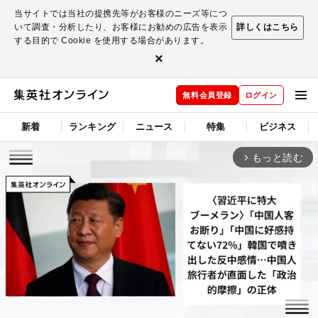
当サイトでは当社の提携先等がお客様のニーズ等につ
いて調査・分析したり、お客様にお勧めの広告を表示
詳しくはこちら
する目的で Cookie を使用する場合があります。
×
無料会員登録
ログイン
新着
ランキング
ニュース
特集
ビジネス
もっと読む
arrow_forward_ios