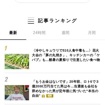
記事ランキング
最新
24時間
週間
月間
〈冷やしキュウリで510人食中毒も…〉花火
大会の「豚の丸焼き」、キッチンカーの「ケ
バブ」も…酷暑の夏祭りで注意したい食べ物
「もうお金はないです」20年前、ロト6で３
億2000万円当てた男は今…当選後も会社を
辞めなかった男が定年後に気づいた“本当の
自由”
有料