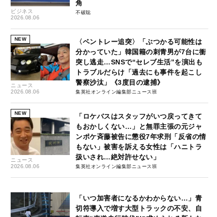
角
ビジネス
不破聡
2026.08.06
NEW
〈ベントレー追突〉「ぶつかる可能性は
分かっていた」韓国籍の刺青男が7台に衝
突し逃走…SNSで“セレブ生活”を演出も
トラブルだらけ「過去にも事件を起こし
警察沙汰」《3度目の逮捕》
ニュース
2026.08.06
集英社オンライン編集部ニュース班
NEW
「ロケバスはスタッフがいつ戻ってきて
もおかしくない…」と無罪主張の元ジャ
ンポケ斉藤被告に懲役7年求刑「反省の情
もない」被害を訴える女性は「ハニトラ
扱いされ…絶対許せない」
ニュース
2026.08.06
集英社オンライン編集部ニュース班
「いつ加害者になるかわからない…」青
切符導入で増す大型トラックの不安、自