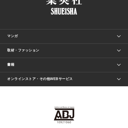
マンガ
取材・ファッション
少年マンガ
週刊少年ジャンプ
書籍
ファッション・美容
青年マンガ
ジャンプSQ.
Seventeen
週刊ヤングジャンプ
オンラインストア・その他WEBサービス
文芸・文庫・総合
芸能・情報・スポーツ
少女マンガ
Vジャンプ
non-no Web
ヤングジャンプ定期購読デジタル
すばる
Myojo
オンラインストア
りぼん
学芸・ノンフィクション・新書
最強ジャンプ
女性マンガ
@BAILA
ヤンジャン＋
小説すばる
週プレNEWS
マーガレット
集英社OTOコンテンツ
集英社 学芸編集部
少年ジャンプ＋
その他WEBサービス
クッキー
ライトノベル・ノベライズ
MAQUIA ONLINE
となりのヤングジャンプ
集英社 文芸ステーション
週プレ グラジャパ！
別冊マーガレット
SHUEISHA MANGA-ART HERITAGE
集英社 ビジネス書
ゼブラック
ココハナ
SHUEISHA ADNAVI
SPUR.JP
集英社Webマガジン Cobalt
グランドジャンプ
web 集英社文庫
キッズ
web Sportiva
マンガMee