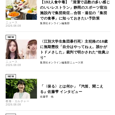
【192人食中毒】「清潔で品数の多い感じ
のいいレストラン」静岡のスポーツ宿泊
施設内で集団発症…合宿・遠征の「集団
での食事」に知っておきたい予防策
ニュース
集英社オンライン編集部
2026.08.08
NEW
〈江別大学生集団暴行死〉主犯格の18歳
に無期懲役「自分はやってねぇ。誰かが
トドメさした」裁判で明かされた“他責ぶ
り”
ニュース
集英社オンライン編集部ニュース班
2026.08.08
NEW
「〈保る〉とは何か」『汽笛、聞こえ
る』佐藤雫 インタビュー
佐藤雫
教養・カルチャー
2026.08.08