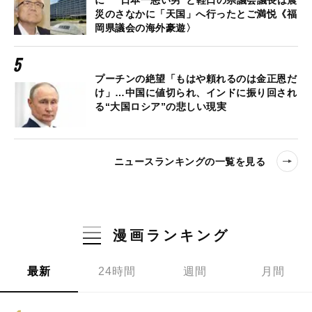
に “日本一悪い男”と軽口の県議会議長は震
災のさなかに「天国」へ行ったとご満悦《福
岡県議会の海外豪遊〉
プーチンの絶望「もはや頼れるのは金正恩だ
け」…中国に値切られ、インドに振り回され
る“大国ロシア”の悲しい現実
ニュースランキングの一覧を見る
漫画ランキング
最新
24時間
週間
月間