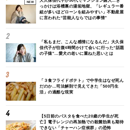
大久保佳代子が50代でマンション購入…き
NEW
っかけは浴槽裏の湯垢地獄、「レギュラー番
組が多いほどローンを組みやすい」不動産屋
に言われた“芸能人ならではの事情”
「私もまだ、こんな感情になるんだ」大久保
佳代子が往復4時間かけて会いに行った“話題
の子猿”…愛犬の老いに重ねた思いとは
「３食フライドポテト」で中学生はなぜ死ん
だのか…司法解剖で見えてきた「500円生
活」の過酷な現実
【5日前のパスタを食べた20歳の学生が死
亡】電子レンジの再加熱での殺菌効果も期待
できない「チャーハン症候群」の恐怖