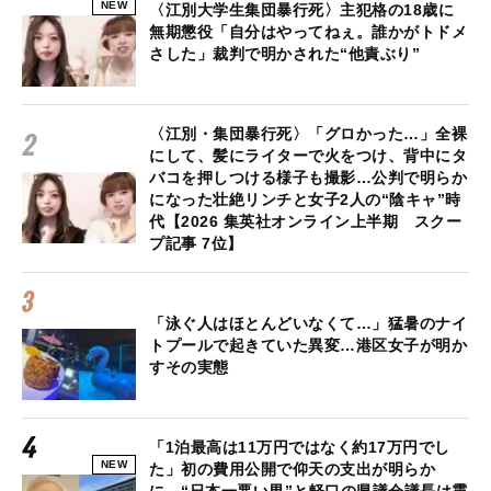
NEW
〈江別大学生集団暴行死〉主犯格の18歳に
無期懲役「自分はやってねぇ。誰かがトドメ
さした」裁判で明かされた“他責ぶり”
〈江別・集団暴行死〉「グロかった…」全裸
にして、髪にライターで火をつけ、背中にタ
バコを押しつける様子も撮影…公判で明らか
になった壮絶リンチと女子2人の“陰キャ”時
代【2026 集英社オンライン上半期 スクー
プ記事 7位】
「泳ぐ人はほとんどいなくて…」猛暑のナイ
トプールで起きていた異変…港区女子が明か
すその実態
「1泊最高は11万円ではなく約17万円でし
NEW
た」初の費用公開で仰天の支出が明らか