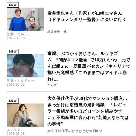
NEW
岩井圭也さん（作家）が山崎エマさん
（ドキュメンタリー監督）に会いに行く
岩井圭也
教養・カルチャー
2026.08.08
NEW
毒親、ぶつかりおじさん、ルッキズ
ム…“闇深4コマ漫画”で10万いいね、元で
んぱ組.inc・鹿目凛がセカンドキャリアで
抱いた危機感「このままではアイドル崩
れに」
教養・カルチャー
2026.08.08
キムラ
大久保佳代子が50代でマンション購入…
NEW
きっかけは浴槽裏の湯垢地獄、「レギュ
ラー番組が多いほどローンを組みやす
い」不動産屋に言われた“芸能人ならでは
の事情”
エンタメ
大久保佳代子のほどほどな毎日#22
2026.08.08