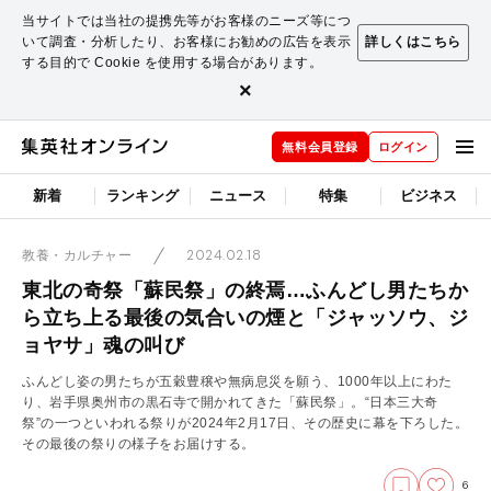
当サイトでは当社の提携先等がお客様のニーズ等につ
いて調査・分析したり、お客様にお勧めの広告を表示
詳しくはこちら
する目的で Cookie を使用する場合があります。
×
無料会員登録
ログイン
新着
ランキング
ニュース
特集
ビジネス
2024.02.18
教養・カルチャー
東北の奇祭「蘇民祭」の終焉…ふんどし男たちか
ら立ち上る最後の気合いの煙と「ジャッソウ、ジ
ョヤサ」魂の叫び
ふんどし姿の男たちが五穀豊穣や無病息災を願う、1000年以上にわた
り、岩手県奥州市の黒石寺で開かれてきた「蘇民祭」。“日本三大奇
祭”の一つといわれる祭りが2024年2月17日、その歴史に幕を下ろした。
その最後の祭りの様子をお届けする。
6