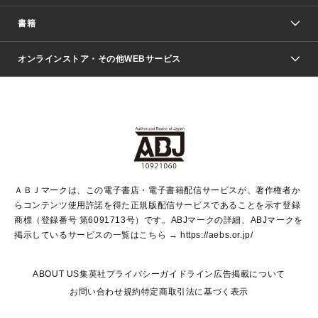
週刊少年ジャンプ
書籍
ファッション・美容
青年マンガ
ジャンプSQ.
Seventeen
週刊ヤングジャンプ
オンラインストア・その他WEBサービス
文芸・文庫・総合
芸能・情報・スポーツ
少女マンガ
Vジャンプ
non-no Web
ヤングジャンプ定期購読デジタル
すばる
Myojo
オンラインストア
りぼん
学芸・ノンフィクション・新書
最強ジャンプ
女性マンガ
@BAILA
ヤンジャン＋
小説すばる
週プレNEWS
マーガレット
集英社OTOコンテンツ
集英社 学芸編集部
少年ジャンプ＋
その他WEBサービス
クッキー
ライトノベル・ノベライズ
MAQUIA ONLINE
となりのヤングジャンプ
集英社 文芸ステーション
週プレ グラジャパ！
別冊マーガレット
SHUEISHA MANGA-ART HERITAGE
集英社 ビジネス書
ゼブラック
ココハナ
SHUEISHA ADNAVI
SPUR.JP
集英社Webマガジン Cobalt
グランドジャンプ
web 集英社文庫
キッズ
web Sportiva
マンガMee
ジャンプキャラクターズストア
集英社新書
ジャンプルーキー！
月刊オフィスユー
ＡＢＪマークは、この電子書店・電子書籍配信サービスが、著作権者か
EDITOR'S LAB
LEE
集英社オレンジ文庫
ウルトラジャンプ
青春と読書
パラスポ＋！
らコンテンツ使用許諾を得た正規版配信サービスであることを示す登録
集英社みらい文庫
リマコミ＋
HAPPY PLUS STORE
集英社新書プラス
ジャンプTOON
商標（登録番号 第6091713号）です。ABJマークの詳細、ABJマークを
Marisol
シフォン文庫
アジア人物史
S-KIDS.LAND
マンガMeets
掲示しているサービスの一覧はこちら →
https://aebs.or.jp/
shueisha vox
よみタイ
S-MANGA
Web éclat
ダッシュエックス文庫
LEEマルシェ
kotoba
集英社ジャンプリミックス
ABOUT US
集英社プライバシーガイドライン
広告掲載について
T JAPAN:The New York Times Style Magazine
JUMP j BOOKS
お問い合わせ
規約
特定商取引法に基づく表示
SHOP Marisol
e!集英社
集英社コミック文庫
集英社女性誌ポータル