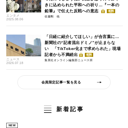
きに込められた平和への祈り…『一本の
鉛筆』で伝えた反戦への意志
有料
エンタメ
佐藤剛
2025.08.06
「日経に紹介してほしい」が合言葉に…
新聞社の“記者流出ドミノ”が止まらな
い 「TikToker化まで求められた」現場
記者から不満続出
有料
ニュース
集英社オンライン編集部ニュース班
2026.07.18
会員限定記事一覧を見る
新着記事
NEW