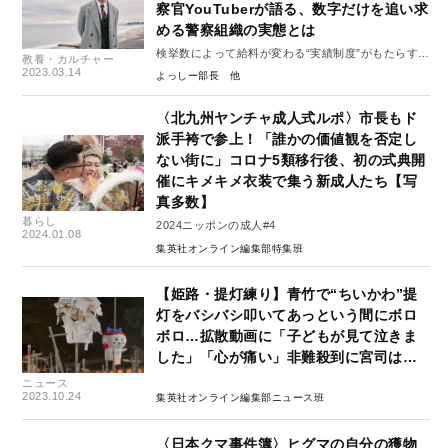
察官YouTuberが語る、数字だけを追い求
める警察組織の実態とは
検挙数によって給料が変わる“実績制度”がもたらす悪
教養・カルチャー
習
2023.03.14
よっしー部長
〈北九州ヤンチャ成人式ルポ〉市長もド
派手袴で参上！「誰かの価値観を否定し
ない街に」コロナ5類移行後、初の式典開
催にキメキメ衣装で集う新成人たち【写
真多数】
暮らし
2024ニッポンの成人#4
2024.01.08
集英社オンライン編集部特集班
【姫路・提灯練り】青竹で“ちいかわ”提
灯をバシバシ叩いてあっという間にボロ
ボロ…拡散動画に「子どもが見て泣きま
した」「心が痛い」非難殺到に宮司は…
ニュース
2023.10.24
集英社オンライン編集部ニュース班
〈日本クマ事件簿〉ヒグマの自分の獲物