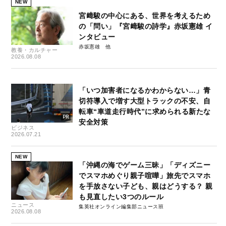
NEW
宮﨑駿の中心にある、世界を考えるため
の「問い」『宮﨑駿の詩学』赤坂憲雄 イ
ンタビュー
赤坂憲雄
教養・カルチャー
2026.08.08
「いつ加害者になるかわからない…」青
切符導入で増す大型トラックの不安、自
転車“車道走行時代”に求められる新たな
安全対策
ビジネス
2026.07.21
NEW
「沖縄の海でゲーム三昧」「ディズニー
でスマホめぐり親子喧嘩」旅先でスマホ
を手放さない子ども、親はどうする？ 親
も見直したい3つのルール
ニュース
集英社オンライン編集部ニュース班
2026.08.08