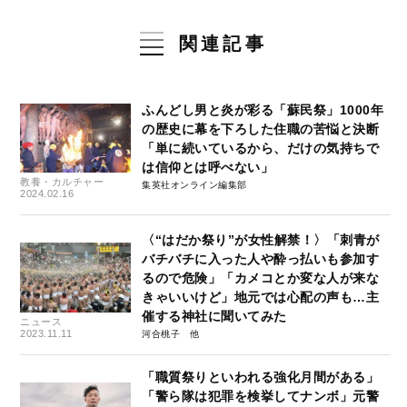
関連記事
ふんどし男と炎が彩る「蘇民祭」1000年
の歴史に幕を下ろした住職の苦悩と決断
「単に続いているから、だけの気持ちで
は信仰とは呼べない」
教養・カルチャー
集英社オンライン編集部
2024.02.16
〈“はだか祭り”が女性解禁！〉「刺青が
バチバチに入った人や酔っ払いも参加す
るので危険」「カメコとか変な人が来な
きゃいいけど」地元では心配の声も…主
催する神社に聞いてみた
ニュース
2023.11.11
河合桃子
「職質祭りといわれる強化月間がある」
「警ら隊は犯罪を検挙してナンボ」元警