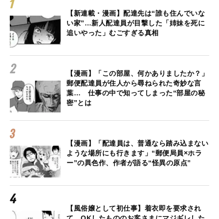
【新連載・漫画】配達先は“誰も住んでいな
い家”…新人配達員が目撃した「姉妹を死に
追いやった」むごすぎる真相
【漫画】「この部屋、何かありましたか？」
郵便配達員が住人から尋ねられた奇妙な言
葉… 仕事の中で知ってしまった“部屋の秘
密”とは
【漫画】「配達員は、普通なら踏み込まない
ような場所にも行きます」“郵便局員×ホラ
ー”の異色作、作者が語る“怪異の原点”
【風俗嬢として初仕事】着衣即を要求され
て、OKしたもののお客さまにマジギレした