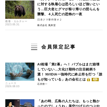
に対する執着心は恐ろしいほど強いとい
う…巨大老ヒグマが祭り帰りの団らんを
襲撃、４人死亡の恐怖の一夜
日本クマ事件簿＃２
教養・カルチャー
2023.05.31
株式会社 風来堂
会員限定記事
AI相場「第2幕」へ！ バブルはまだ崩壊
していない…大化け期待の注目銘柄５
選！ NVIDIA一強時代に終止符を打つ「誰
もが知っている」あの会社とは
有料
ニュース
石井僚一
2026.08.03
「あの時、広島の人たちは、もっと熱か
ったのでしょうね」美空ひばりのつぶや