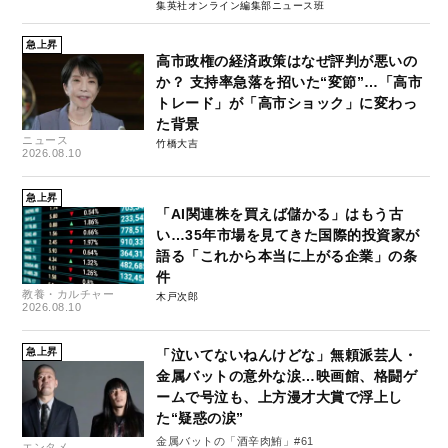
集英社オンライン編集部ニュース班
急上昇
高市政権の経済政策はなぜ評判が悪いの
か？ 支持率急落を招いた“変節”…「高市
トレード」が「高市ショック」に変わっ
た背景
ニュース
竹橋大吉
2026.08.10
急上昇
「AI関連株を買えば儲かる」はもう古
い…35年市場を見てきた国際的投資家が
語る「これから本当に上がる企業」の条
件
教養・カルチャー
木戸次郎
2026.08.10
急上昇
「泣いてないねんけどな」無頼派芸人・
金属バットの意外な涙…映画館、格闘ゲ
ームで号泣も、上方漫才大賞で浮上し
た“疑惑の涙”
金属バットの「酒辛肉鮪」#61
エンタメ