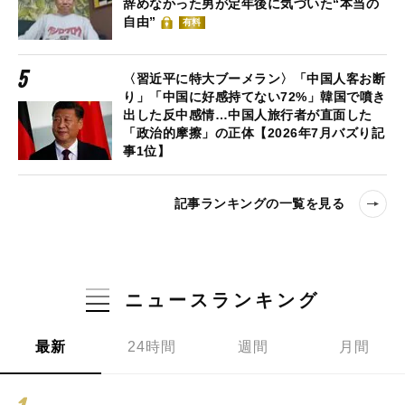
辞めなかった男が定年後に気づいた“本当の
自由”
有料
〈習近平に特大ブーメラン〉「中国人客お断
り」「中国に好感持てない72%」韓国で噴き
出した反中感情…中国人旅行者が直面した
「政治的摩擦」の正体【2026年7月バズり記
事1位】
記事ランキングの一覧を見る
ニュースランキング
最新
24時間
週間
月間