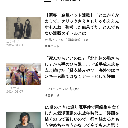
【新春・金属バット連載】「とにかくか
まして、クリックさえさせりゃあええん
すもんね」熟考した結果でた、とんでも
ない連載タイトルとは
金属バットの「酒辛肉鮪」#0
エンタメ
2024.01.01
金属バット
「死んだらいいのに」「北九州の恥さら
し」から手のひら返し…ド派手成人式を
支え続けた「貸衣装みやび」海外ではヤ
ンキー衣装ではなくアートとして評価
ニュース
2024ニッポンの成人#2
2024.01.07
池田雅
19歳のときに通り魔事件で同級生を亡く
した人気漫画家の未成年時代…「漫画を
描くのって苦しいので、行き詰まるとも
うやめちゃおうかなって今でもふと思う