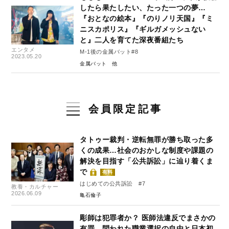
したら果たしたい、たった一つの夢…
『おとなの絵本』『のりノリ天国』『ミ
ニスカポリス』『ギルガメッシュない
と』二人を育てた深夜番組たち
エンタメ
M-1後の金属バット#8
2023.05.20
金属バット
会員限定記事
タトゥー裁判・逆転無罪が勝ち取った多
くの成果…社会のおかしな制度や課題の
解決を目指す「公共訴訟」に辿り着くま
で
有料
はじめての公共訴訟 #7
教養・カルチャー
2026.06.09
亀石倫子
彫師は犯罪者か？ 医師法違反でまさかの
有罪、問われた職業選択の自由と日本初