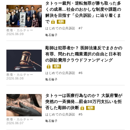
タトゥー裁判・逆転無罪が勝ち取った多
くの成果…社会のおかしな制度や課題の
解決を目指す「公共訴訟」に辿り着くま
で
有料
はじめての公共訴訟 #7
教養・カルチャー
2026.06.09
亀石倫子
彫師は犯罪者か？ 医師法違反でまさかの
有罪、問われた職業選択の自由と日本初
の訴訟費用クラウドファンディング
有料
はじめての公共訴訟 #6
教養・カルチャー
2026.06.08
亀石倫子
タトゥーは医療行為なのか？ 大阪府警が
突然の一斉摘発…罰金30万円支払いを拒
否した彫師の決断
有料
はじめての公共訴訟 #5
教養・カルチャー
亀石倫子
2026.06.07