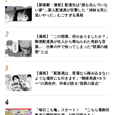
【新連載・漫画】配達先は“誰も住んでいな
い家”…新人配達員が目撃した「姉妹を死に
追いやった」むごすぎる真相
【漫画】「この部屋、何かありましたか？」
郵便配達員が住人から尋ねられた奇妙な言
葉… 仕事の中で知ってしまった“部屋の秘
密”とは
【漫画】「配達員は、普通なら踏み込まない
ような場所にも行きます」“郵便局員×ホラ
ー”の異色作、作者が語る“怪異の原点”
「毎日こち亀」スタート！ 『こちら葛飾区
亀有公園前派出所』が毎日読める！