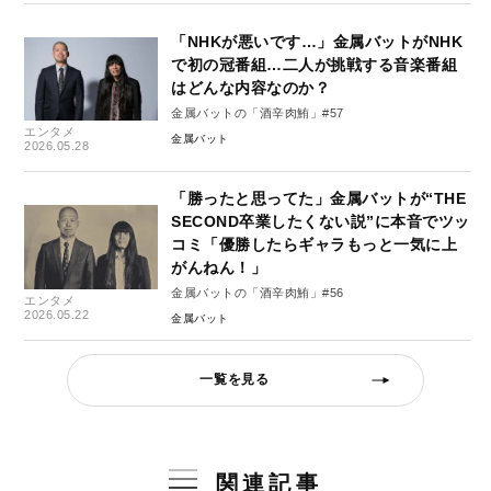
「NHKが悪いです…」金属バットがNHK
で初の冠番組…二人が挑戦する音楽番組
はどんな内容なのか？
金属バットの「酒辛肉鮪」#57
エンタメ
金属バット
2026.05.28
「勝ったと思ってた」金属バットが“THE
SECOND卒業したくない説”に本音でツッ
コミ「優勝したらギャラもっと一気に上
がんねん！」
金属バットの「酒辛肉鮪」#56
エンタメ
2026.05.22
金属バット
一覧を見る
関連記事