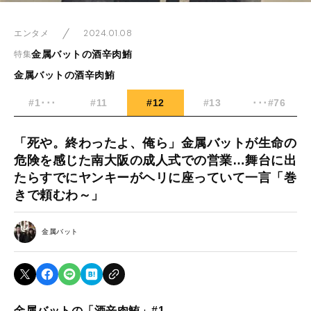
2024.01.08
エンタメ
金属バットの酒辛肉鮪
特集
金属バットの酒辛肉鮪
#1･･･
#11
#12
#13
･･･#76
「死や。終わったよ、俺ら」金属バットが生命の
危険を感じた南大阪の成人式での営業…舞台に出
たらすでにヤンキーがヘリに座っていて一言「巻
きで頼むわ～」
金属バット
金属バットの「酒辛肉鮪」#1