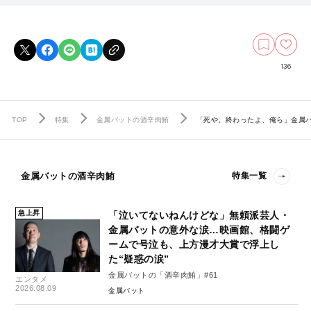
136
TOP
特集
金属バットの酒辛肉鮪
「死や。終わったよ、俺ら」金属
金属バットの酒辛肉鮪
特集一覧
急上昇
「泣いてないねんけどな」無頼派芸人・
金属バットの意外な涙…映画館、格闘ゲ
ームで号泣も、上方漫才大賞で浮上し
た“疑惑の涙”
金属バットの「酒辛肉鮪」#61
エンタメ
2026.08.09
金属バット