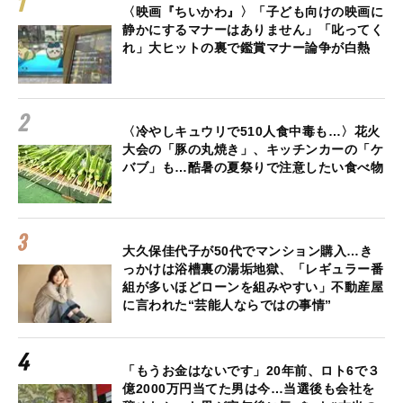
〈映画『ちいかわ』〉「子ども向けの映画に
静かにするマナーはありません」「叱ってく
れ」大ヒットの裏で鑑賞マナー論争が白熱
〈冷やしキュウリで510人食中毒も…〉花火
大会の「豚の丸焼き」、キッチンカーの「ケ
バブ」も…酷暑の夏祭りで注意したい食べ物
大久保佳代子が50代でマンション購入…き
っかけは浴槽裏の湯垢地獄、「レギュラー番
組が多いほどローンを組みやすい」不動産屋
に言われた“芸能人ならではの事情”
「もうお金はないです」20年前、ロト6で３
億2000万円当てた男は今…当選後も会社を