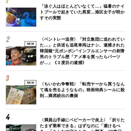
「泳ぐ人はほとんどいなくて…」猛暑のナイ
トプールで起きていた異変…港区女子が明か
すその実態
〈ベントレー追突〉「対立集団に追われてい
NEW
た…」と供述も追尾車両はナシ、逮捕された
韓国籍“元ボンボン”インフルエンサーの刺青
男のトラブル歴「アメ車を買ったらパーツ
が…」《３度目の逮捕》
NEW
〈ちいかわ争奪戦〉「転売ヤーから買うなん
て魂を売るようなもの」映画特典シールに殺
到…満席続出の裏側
〈満員山手線にベビーカーで炎上〉「折りた
たまず乗車できる」はずなのに「避けるべ