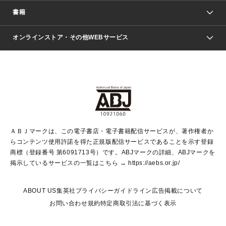
週刊少年ジャンプ
書籍
ファッション・美容
青年マンガ
ジャンプSQ.
Seventeen
週刊ヤングジャンプ
オンラインストア・その他WEBサービス
文芸・文庫・総合
芸能・情報・スポーツ
少女マンガ
Vジャンプ
non-no Web
ヤングジャンプ定期購読デジタル
すばる
Myojo
オンラインストア
りぼん
学芸・ノンフィクション・新書
最強ジャンプ
女性マンガ
@BAILA
ヤンジャン＋
小説すばる
週プレNEWS
マーガレット
集英社OTOコンテンツ
集英社 学芸編集部
少年ジャンプ＋
その他WEBサービス
クッキー
ライトノベル・ノベライズ
MAQUIA ONLINE
となりのヤングジャンプ
集英社 文芸ステーション
週プレ グラジャパ！
別冊マーガレット
SHUEISHA MANGA-ART HERITAGE
集英社 ビジネス書
ゼブラック
ココハナ
SHUEISHA ADNAVI
SPUR.JP
集英社Webマガジン Cobalt
グランドジャンプ
web 集英社文庫
キッズ
web Sportiva
マンガMee
ジャンプキャラクターズストア
集英社新書
ジャンプルーキー！
月刊オフィスユー
ＡＢＪマークは、この電子書店・電子書籍配信サービスが、著作権者か
EDITOR'S LAB
LEE
集英社オレンジ文庫
ウルトラジャンプ
青春と読書
パラスポ＋！
らコンテンツ使用許諾を得た正規版配信サービスであることを示す登録
集英社みらい文庫
リマコミ＋
HAPPY PLUS STORE
集英社新書プラス
ジャンプTOON
商標（登録番号 第6091713号）です。ABJマークの詳細、ABJマークを
Marisol
シフォン文庫
アジア人物史
S-KIDS.LAND
マンガMeets
掲示しているサービスの一覧はこちら →
https://aebs.or.jp/
shueisha vox
よみタイ
S-MANGA
Web éclat
ダッシュエックス文庫
LEEマルシェ
kotoba
集英社ジャンプリミックス
ABOUT US
集英社プライバシーガイドライン
広告掲載について
T JAPAN:The New York Times Style Magazine
JUMP j BOOKS
お問い合わせ
規約
特定商取引法に基づく表示
SHOP Marisol
e!集英社
集英社コミック文庫
集英社女性誌ポータル
éclat premium
imidas