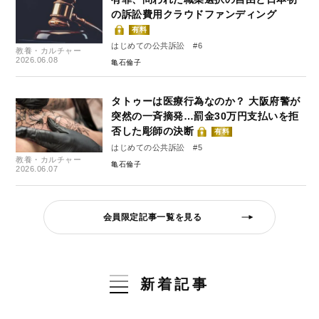
の訴訟費用クラウドファンディング
有料
はじめての公共訴訟 #6
教養・カルチャー
2026.06.08
亀石倫子
タトゥーは医療行為なのか？ 大阪府警が
突然の一斉摘発…罰金30万円支払いを拒
否した彫師の決断
有料
はじめての公共訴訟 #5
教養・カルチャー
亀石倫子
2026.06.07
会員限定記事一覧を見る
新着記事