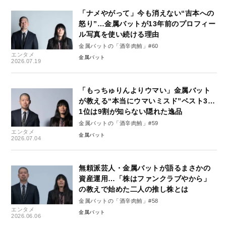
「ナメやがって」今も消えない“吉本への
怒り”…金属バットが13年前のプロフィー
ル写真を使い続ける理由
金属バットの「酒辛肉鮪」#60
エンタメ
金属バット
2026.07.19
「もっちゅりんよりウマい」金属バット
が教える“本当にウマいミスド”ベスト3…
1位は9割が知らない隠れた逸品
金属バットの「酒辛肉鮪」#59
エンタメ
金属バット
2026.07.04
無頼派芸人・金属バットが語るまさかの
資産運用…「株はファンクラブやから」
の教えで始めた二人の推し株とは
金属バットの「酒辛肉鮪」#58
エンタメ
金属バット
2026.06.06