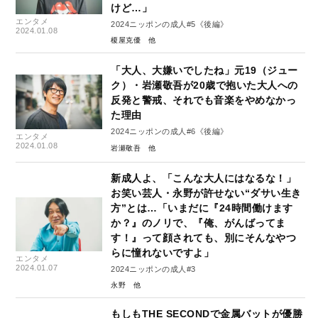
けど…」
エンタメ
2024ニッポンの成人#5《後編》
2024.01.08
榎屋克優
「大人、大嫌いでしたね」元19（ジュー
ク）・岩瀬敬吾が20歳で抱いた大人への
反発と警戒、それでも音楽をやめなかっ
た理由
2024ニッポンの成人#6《後編》
エンタメ
2024.01.08
岩瀬敬吾
新成人よ、「こんな大人にはなるな！」
お笑い芸人・永野が許せない“ダサい生き
方”とは…「いまだに『24時間働けます
か？』のノリで、『俺、がんばってま
す！』って顔されても、別にそんなやつ
らに憧れないですよ」
エンタメ
2024.01.07
2024ニッポンの成人#3
永野
もしもTHE SECONDで金属バットが優勝