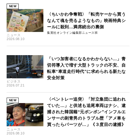
NEW
〈ちいかわ争奪戦〉「転売ヤーから買う
なんて魂を売るようなもの」映画特典シ
ールに殺到…満席続出の裏側
集英社オンライン編集部ニュース班
ニュース
2026.08.10
「いつ加害者になるかわからない…」青
切符導入で増す大型トラックの不安、自
転車“車道走行時代”に求められる新たな
安全対策
ビジネス
2026.07.21
〈ベントレー追突〉「対立集団に追われ
NEW
ていた…」と供述も追尾車両はナシ、逮
捕された韓国籍“元ボンボン”インフルエ
ンサーの刺青男のトラブル歴「アメ車を
買ったらパーツが…」《３度目の逮捕》
ニュース
2026.08.10