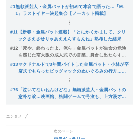
#1
無頼派芸人・金属バットが初めて本音で語った…『M-
1』ラストイヤー決起集会【ノーカット掲載】
#11
【新春・金属バット連載】「とにかくかまして、クリ
ックさえさせりゃあええんすもんね」熟考した結果で
た、とんでもない連載タイトルとは
#12
「死や。終わったよ、俺ら」金属バットが生命の危険
を感じた南大阪の成人式での営業…舞台に出たらすで
にヤンキーがヘリに座っていて一言「巻きで頼むわ
#13
マクドナルドで3年間バイトした金属バット・小林が卒
～」
店式でもらったビッグマックのぬいぐるみの行方…全
酒の中で一番安い酒を飲んでいたけど、めちゃくちゃ
楽しかった下積み時代
#76
「泣いてないねんけどな」無頼派芸人・金属バットの
意外な涙…映画館、格闘ゲームで号泣も、上方漫才大
賞で浮上した“疑惑の涙”
エンタメ
次のページ
画像ギャラリー