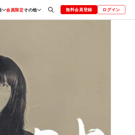
無料会員登録
ログイン
画
会員限定
その他
ファッション
恋愛・結婚
編集部
お知らせ