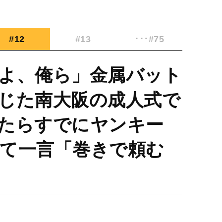
#12
#13
･･･#75
よ、俺ら」金属バット
じた南大阪の成人式で
たらすでにヤンキー
て一言「巻きで頼む