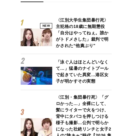
〈江別大学生集団暴行死〉
NEW
主犯格の18歳に無期懲役
「自分はやってねぇ。誰か
がトドメさした」裁判で明
かされた“他責ぶり”
「泳ぐ人はほとんどいなく
て…」猛暑のナイトプール
で起きていた異変…港区女
子が明かすその実態
〈江別・集団暴行死〉「グ
ロかった…」全裸にして、
髪にライターで火をつけ、
背中にタバコを押しつける
様子も撮影…公判で明らか
になった壮絶リンチと女子2
人の“陰キャ”時代【2026 集