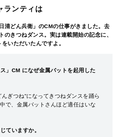
M
ャランティは
u
t
日清どん兵衛」のCMの仕事がきました。去
e
トのきつねダンス。実は連載開始の記念に、
トをいただいたんですよ。
ンス」CM になぜ金属バットを起⽤した
どんぎつね”になってきつねダンスを踊ら
中で、⾦属バットさんほど適任はいな
感じていますか。