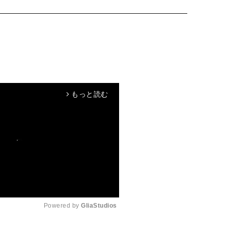
もっと読む
arrow_forward_ios
Powered by 
GliaStudios