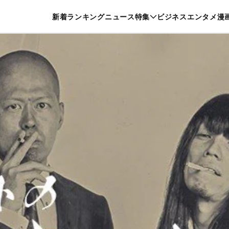
特集一覧を見る
漫画一覧を見る
新着
ランキング
ニュース
特集
ビジネス
エンタメ
漫
養・カルチャー
暮らし
スポーツ
ヘルスケア
美容
グルメ