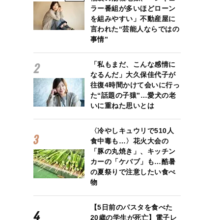
ラー番組が多いほどローン
を組みやすい」不動産屋に
言われた“芸能人ならではの
事情”
「私もまだ、こんな感情に
なるんだ」大久保佳代子が
往復4時間かけて会いに行っ
た“話題の子猿”…愛犬の老
いに重ねた思いとは
〈冷やしキュウリで510人
食中毒も…〉花火大会の
「豚の丸焼き」、キッチン
カーの「ケバブ」も…酷暑
の夏祭りで注意したい食べ
物
【5日前のパスタを食べた
20歳の学生が死亡】電子レ