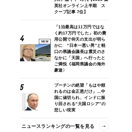
英社オンライン上半期 ス
クープ記事 7位】
「1泊最高は11万円ではな
く約17万円でした」初の費
用公開で仰天の支出が明ら
NEW
かに “日本一悪い男”と軽
口の県議会議長は震災のさ
なかに「天国」へ行ったと
ご満悦《福岡県議会の海外
豪遊〉
プーチンの絶望「もはや頼
れるのは金正恩だけ」…中
国に値切られ、インドに振
り回される“大国ロシア”の
悲しい現実
ニュースランキングの一覧を見る