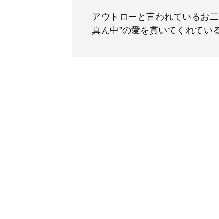
アウトローと⾔われているお⼆
真ん中”の愛を貫いてくれてい