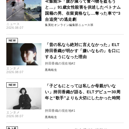
≪飯能≫「腹が減って食べ物を盗もう
と…」91歳女性殺害を供述したベトナム
国籍の男、在留資格なし…奪った車で“3
台追突”の逃走劇
ニュース
集英社オンライン編集部ニュース班
2026.08.07
NEW
「昔の私なら絶対に言えなかった」ELT
持田香織が明かす「嫌いなもの」を口に
するようになった理由
持田香織の現在地#2
エンタメ
黒島暁生
2026.08.07
NEW
「子どもにとっては私しか母親がいな
い」持田香織が語る、ELTデビュー30周
年と“歌手”よりも大切にしたかった時間
持田香織の現在地#1
エンタメ
2026.08.07
黒島暁生
急上昇