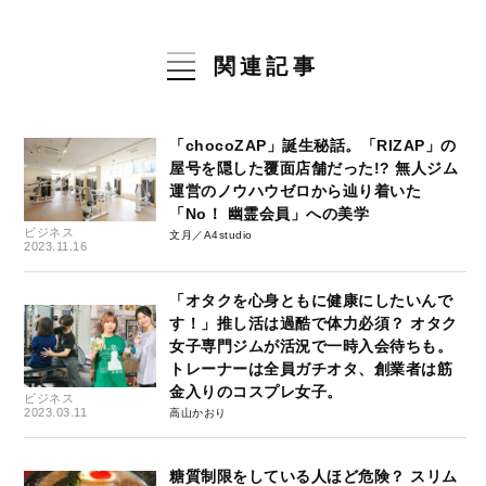
関連記事
「chocoZAP」誕生秘話。「RIZAP」の
屋号を隠した覆面店舗だった!? 無人ジム
運営のノウハウゼロから辿り着いた
「No！ 幽霊会員」への美学
ビジネス
文月／A4studio
2023.11.16
「オタクを心身ともに健康にしたいんで
す！」推し活は過酷で体力必須？ オタク
女子専門ジムが活況で一時入会待ちも。
トレーナーは全員ガチオタ、創業者は筋
金入りのコスプレ女子。
ビジネス
2023.03.11
高山かおり
糖質制限をしている人ほど危険？ スリム