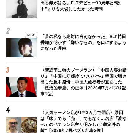
田香織が語る、ELTデビュー30周年と“歌
手”よりも大切にしたかった時間
NEW
「昔の私なら絶対に言えなかった」ELT持田
香織が明かす「嫌いなもの」を口にするよう
になった理由
〈習近平に特大ブーメラン〉「中国人客お断
り」「中国に好感持てない72%」韓国で噴き
出した反中感情…中国人旅行者が直面した
「政治的摩擦」の正体【2026年7月バズり記
事1位】
〈人気ラーメン店が1年3カ月で閉店〉原因
は「味」でも「売上」でもなく…名店「渡な
べ」のベテラン店主が明かした“想定外の
敵”【2026年7月バズり記事2位】