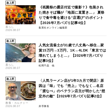
急上昇
《祇園祭の露店付近で撮影？》包装され
た焼きそば麺が「地面に直置き…」 夏祭
りで食中毒を避ける“店選び”のポイント
【2026年7月バズり記事4位】
暮らし
集英社オンライン編集部
2026.08.07
急上昇
人気女流雀士が31歳で八丈島へ移住…家
賃15万円→3万円、1K→4LDK「東京では
壊れてしまうと…」【2026年7月バズり
記事3位】
暮らし
松岡千晶
2026.08.07
急上昇
〈人気ラーメン店が1年3カ月で閉店〉原
因は「味」でも「売上」でもなく…名店
「渡なべ」のベテラン店主が明かした“想
定外の敵”【2026年7月バズり記事2位】
教養・カルチャー
2026.08.07
井手隊長