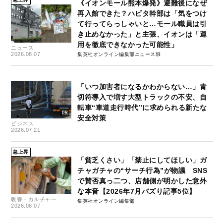
《イオンモール熊本爆発》避難後になぜ
再入館できた？ハビタ幹部は「気をつけ
て行ってらっしゃいと…モール職員は引
き止めなかった」と主張、イオンは「運
用を徹底できなかった可能性」
ニュース
2026.08.07
集英社オンライン編集部ニュース班
「いつ加害者になるかわからない…」青
切符導入で増す大型トラックの不安、自
転車“車道走行時代”に求められる新たな
安全対策
ビジネス
2026.07.21
急上昇
「貧乏くさい」「禁止にしてほしい」ガ
チャガチャの“サーチ行為”が物議 SNS
で賛否真っ二つ、店舗側が明かした意外
な本音【2026年7月バズり記事5位】
教養・カルチャー
集英社オンライン編集部
2026.08.07