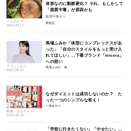
体形なのに動脈硬化？ それ、もしかして
「脂質中毒」が原因かも
脂質中毒＃１
ヘルスケア
岡部正
2023.03.17
馬場ふみか「体型にコンプレックスがあ
った」「自分のスタイルをもっと受け入
れてほしい」…下着ブランド「misora」
への想い
ファッション
馬場ふみか
2023.09.24
なぜダイエットは成功しないのか？ た
った一つのシンプルな答え！
一条ゆかり
教養・カルチャー
2022.06.26
「学校に行きたくない」「やせたい」…