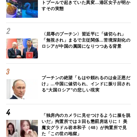
トプールで起きていた異変…港区女子が明か
すその実態
〈屈辱のプーチン〉習近平に「値切られ」
「無視され」まるで主従関係…苦境深刻化の
ロシアが中国の属国になりつつある背景
プーチンの絶望「もはや頼れるのは金正恩だ
け」…中国に値切られ、インドに振り回され
る“大国ロシア”の悲しい現実
「独房内のカメラに見せつけるように服を脱
いだ」拘置所では３回も懲罰房送りに！ 美
魔女グラドル岩本和子（48）が拘置所で見
た「この世の地獄」