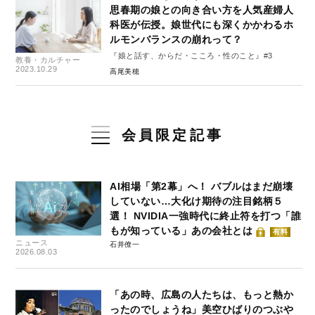
思春期の娘との向き合い方を人気産婦人
科医が伝授。娘世代にも深くかかわるホ
ルモンバランスの崩れって？
『娘と話す、からだ・こころ・性のこと』#3
教養・カルチャー
2023.10.29
高尾美穂
会員限定記事
AI相場「第2幕」へ！ バブルはまだ崩壊
していない…大化け期待の注目銘柄５
選！ NVIDIA一強時代に終止符を打つ「誰
もが知っている」あの会社とは
有料
ニュース
石井僚一
2026.08.03
「あの時、広島の人たちは、もっと熱か
ったのでしょうね」美空ひばりのつぶや