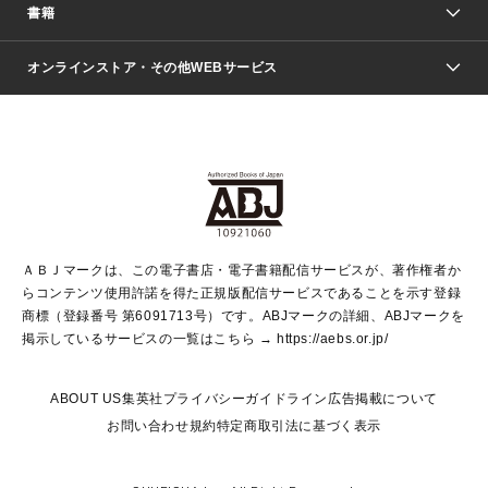
週刊少年ジャンプ
書籍
ファッション・美容
青年マンガ
ジャンプSQ.
Seventeen
週刊ヤングジャンプ
オンラインストア・その他WEBサービス
文芸・文庫・総合
芸能・情報・スポーツ
少女マンガ
Vジャンプ
non-no Web
ヤングジャンプ定期購読デジタル
すばる
Myojo
オンラインストア
りぼん
学芸・ノンフィクション・新書
最強ジャンプ
女性マンガ
@BAILA
ヤンジャン＋
小説すばる
週プレNEWS
マーガレット
集英社OTOコンテンツ
集英社 学芸編集部
少年ジャンプ＋
その他WEBサービス
クッキー
ライトノベル・ノベライズ
MAQUIA ONLINE
となりのヤングジャンプ
集英社 文芸ステーション
週プレ グラジャパ！
別冊マーガレット
SHUEISHA MANGA-ART HERITAGE
集英社 ビジネス書
ゼブラック
ココハナ
SHUEISHA ADNAVI
SPUR.JP
集英社Webマガジン Cobalt
グランドジャンプ
web 集英社文庫
キッズ
web Sportiva
マンガMee
ジャンプキャラクターズストア
集英社新書
ジャンプルーキー！
月刊オフィスユー
ＡＢＪマークは、この電子書店・電子書籍配信サービスが、著作権者か
EDITOR'S LAB
LEE
集英社オレンジ文庫
ウルトラジャンプ
青春と読書
パラスポ＋！
らコンテンツ使用許諾を得た正規版配信サービスであることを示す登録
集英社みらい文庫
リマコミ＋
HAPPY PLUS STORE
集英社新書プラス
ジャンプTOON
商標（登録番号 第6091713号）です。ABJマークの詳細、ABJマークを
Marisol
シフォン文庫
アジア人物史
S-KIDS.LAND
マンガMeets
掲示しているサービスの一覧はこちら →
https://aebs.or.jp/
shueisha vox
よみタイ
S-MANGA
Web éclat
ダッシュエックス文庫
LEEマルシェ
kotoba
集英社ジャンプリミックス
ABOUT US
集英社プライバシーガイドライン
広告掲載について
T JAPAN:The New York Times Style Magazine
JUMP j BOOKS
お問い合わせ
規約
特定商取引法に基づく表示
SHOP Marisol
e!集英社
集英社コミック文庫
集英社女性誌ポータル
éclat premium
imidas
MEN'S NON-NO WEB