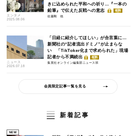
きに込められた平和への祈り…『一本の
鉛筆』で伝えた反戦への意志
有料
エンタメ
佐藤剛
2025.08.06
「日経に紹介してほしい」が合言葉に…
新聞社の“記者流出ドミノ”が止まらな
い 「TikToker化まで求められた」現場
記者から不満続出
有料
ニュース
集英社オンライン編集部ニュース班
2026.07.18
会員限定記事一覧を見る
新着記事
NEW