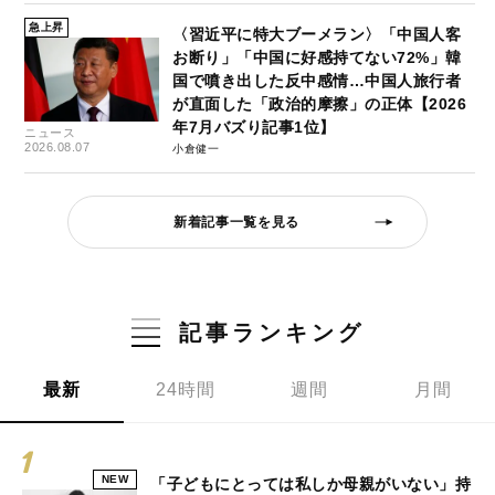
急上昇
〈習近平に特大ブーメラン〉「中国人客
お断り」「中国に好感持てない72%」韓
国で噴き出した反中感情…中国人旅行者
が直面した「政治的摩擦」の正体【2026
年7月バズり記事1位】
ニュース
2026.08.07
小倉健一
新着記事一覧を見る
記事ランキング
最新
24時間
週間
月間
NEW
「子どもにとっては私しか母親がいない」持