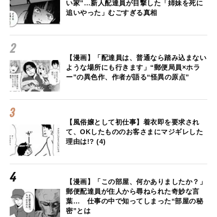
い家”…新人配達員が目撃した「姉妹を死に
追いやった」むごすぎる真相
【漫画】「配達員は、普通なら踏み込まない
ような場所にも行きます」“郵便局員×ホラ
ー”の異色作、作者が語る“怪異の原点”
【風俗嬢として初仕事】着衣即を要求され
て、OKしたもののお客さまにマジギレした
理由は!? (4)
【漫画】「この部屋、何かありましたか？」
郵便配達員が住人から尋ねられた奇妙な言
葉… 仕事の中で知ってしまった“部屋の秘
密”とは