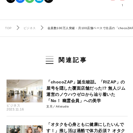
1
TOP
ビジネス
会員数100万人突破・月100店舗ペースで出店の「choc
関連記事
「chocoZAP」誕生秘話。「RIZAP」の
屋号を隠した覆面店舗だった!? 無人ジム
運営のノウハウゼロから辿り着いた
「No！ 幽霊会員」への美学
ビジネス
文月／A4studio
2023.11.16
「オタクを心身ともに健康にしたいんで
す！」推し活は過酷で体力必須？ オタク