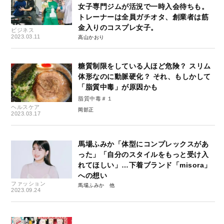
女子専門ジムが活況で一時入会待ちも。
トレーナーは全員ガチオタ、創業者は筋
金入りのコスプレ女子。
ビジネス
2023.03.11
高山かおり
糖質制限をしている人ほど危険？ スリム
体形なのに動脈硬化？ それ、もしかして
「脂質中毒」が原因かも
脂質中毒＃１
ヘルスケア
岡部正
2023.03.17
馬場ふみか「体型にコンプレックスがあ
った」「自分のスタイルをもっと受け入
れてほしい」…下着ブランド「misora」
への想い
ファッション
馬場ふみか
2023.09.24