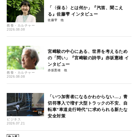
「〈保る〉とは何か」『汽笛、聞こえ
る』佐藤雫 インタビュー
佐藤雫
教養・カルチャー
2026.08.08
宮﨑駿の中心にある、世界を考えるため
の「問い」『宮﨑駿の詩学』赤坂憲雄 イ
ンタビュー
赤坂憲雄
教養・カルチャー
2026.08.08
「いつ加害者になるかわからない…」青
切符導入で増す大型トラックの不安、自
転車“車道走行時代”に求められる新たな
安全対策
ビジネス
2026.07.21
急上昇