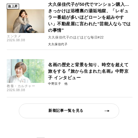
大久保佳代子が50代でマンション購入…
急上昇
きっかけは浴槽裏の湯垢地獄、「レギュ
ラー番組が多いほどローンを組みやす
い」不動産屋に言われた“芸能人ならでは
の事情”
エンタメ
大久保佳代子のほどほどな毎日#22
2026.08.08
大久保佳代子
名画の歴史と背景を知り、時空を超えて
旅をする『旅から生まれた名画』中野京
子 インタビュー
中野京子
教養・カルチャー
2026.08.08
新着記事一覧を見る