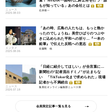
選！ NVIDIA一強時代に終止符を打つ「誰
もが知っている」あの会社とは
有料
ニュース
石井僚一
2026.08.03
「あの時、広島の人たちは、もっと熱か
ったのでしょうね」美空ひばりのつぶや
きに込められた平和への祈り…『一本の
鉛筆』で伝えた反戦への意志
有料
エンタメ
佐藤剛
2025.08.06
「日経に紹介してほしい」が合言葉に…
新聞社の“記者流出ドミノ”が止まらな
い 「TikToker化まで求められた」現場
記者から不満続出
有料
ニュース
集英社オンライン編集部ニュース班
2026.07.18
会員限定記事一覧を見る