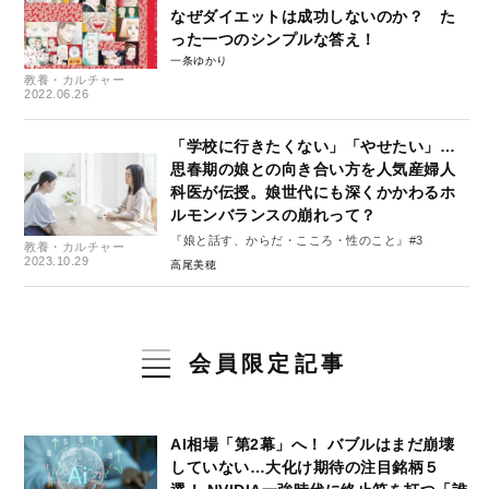
なぜダイエットは成功しないのか？ た
った一つのシンプルな答え！
一条ゆかり
教養・カルチャー
2022.06.26
「学校に行きたくない」「やせたい」…
思春期の娘との向き合い方を人気産婦人
科医が伝授。娘世代にも深くかかわるホ
ルモンバランスの崩れって？
『娘と話す、からだ・こころ・性のこと』#3
教養・カルチャー
2023.10.29
高尾美穂
会員限定記事
AI相場「第2幕」へ！ バブルはまだ崩壊
していない…大化け期待の注目銘柄５