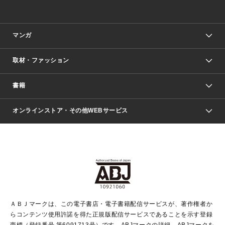
マンガ
取材・ファッション
少年マンガ
週刊少年ジャンプ
書籍
ファッション・美容
青年マンガ
ジャンプSQ.
Seventeen
週刊ヤングジャンプ
オンラインストア・その他WEBサービス
文芸・文庫・総合
芸能・情報・スポーツ
少女マンガ
Vジャンプ
non-no Web
ヤングジャンプ定期購読デジタル
すばる
Myojo
オンラインストア
りぼん
学芸・ノンフィクション・新書
最強ジャンプ
女性マンガ
@BAILA
ヤンジャン＋
小説すばる
週プレNEWS
マーガレット
集英社OTOコンテンツ
集英社 学芸編集部
少年ジャンプ＋
その他WEBサービス
クッキー
ライトノベル・ノベライズ
MAQUIA ONLINE
となりのヤングジャンプ
集英社 文芸ステーション
週プレ グラジャパ！
別冊マーガレット
SHUEISHA MANGA-ART HERITAGE
集英社 ビジネス書
ゼブラック
ココハナ
SHUEISHA ADNAVI
SPUR.JP
集英社Webマガジン Cobalt
グランドジャンプ
web 集英社文庫
キッズ
web Sportiva
マンガMee
ジャンプキャラクターズストア
集英社新書
ジャンプルーキー！
月刊オフィスユー
ＡＢＪマークは、この電子書店・電子書籍配信サービスが、著作権者か
EDITOR'S LAB
LEE
集英社オレンジ文庫
ウルトラジャンプ
青春と読書
パラスポ＋！
らコンテンツ使用許諾を得た正規版配信サービスであることを示す登録
集英社みらい文庫
リマコミ＋
HAPPY PLUS STORE
集英社新書プラス
ジャンプTOON
商標（登録番号 第6091713号）です。ABJマークの詳細、ABJマークを