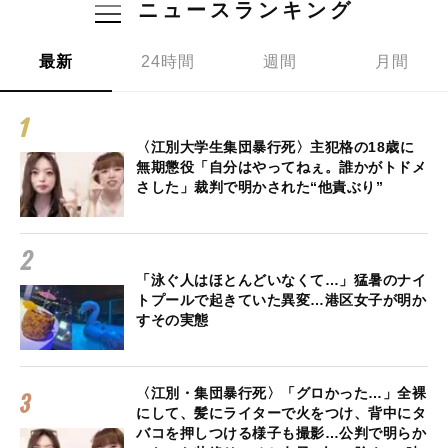
ニュースランキング
最新
24時間
週間
月間
〈江別大学生集団暴行死〉主犯格の18歳に
無期懲役「自分はやってねぇ。誰かがトドメ
さした」裁判で明かされた“他責ぶり”
「泳ぐ人はほとんどいなくて…」猛暑のナイ
トプールで起きていた異変…港区女子が明か
すその実態
〈江別・集団暴行死〉「グロかった…」全裸
にして、髪にライターで火をつけ、背中にタ
バコを押しつける様子も撮影…公判で明らか