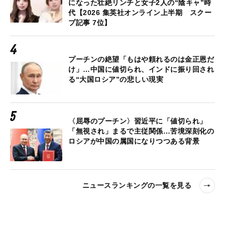
になった壮絶リンチと女子2人の“陰キャ”時
代【2026 集英社オンライン上半期 スクー
プ記事 7位】
プーチンの絶望「もはや頼れるのは金正恩だ
け」…中国に値切られ、インドに振り回され
る“大国ロシア”の悲しい現実
〈屈辱のプーチン〉習近平に「値切られ」
「無視され」まるで主従関係…苦境深刻化の
ロシアが中国の属国になりつつある背景
ニュースランキングの一覧を見る