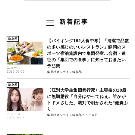
新着記事
急上昇
【バイキング192人食中毒】「清潔で品数
の多い感じのいいレストラン」静岡のス
ポーツ宿泊施設内で集団発症…合宿・遠
征の「集団での食事」に知っておきたい
予防策
ニュース
2026.08.08
集英社オンライン編集部
急上昇
〈江別大学生集団暴行死〉主犯格の18歳
に無期懲役「自分はやってねぇ。誰かが
トドメさした」裁判で明かされた“他責ぶ
り”
ニュース
集英社オンライン編集部ニュース班
2026.08.08