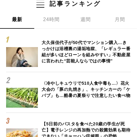
記事ランキング
最新
24時間
週間
月間
大久保佳代子が50代でマンション購入…き
っかけは浴槽裏の湯垢地獄、「レギュラー番
組が多いほどローンを組みやすい」不動産屋
に言われた“芸能人ならではの事情”
〈冷やしキュウリで510人食中毒も…〉花火
大会の「豚の丸焼き」、キッチンカーの「ケ
バブ」も…酷暑の夏祭りで注意したい食べ物
【5日前のパスタを食べた20歳の学生が死
亡】電子レンジの再加熱での殺菌効果も期待
できない「チャーハン症候群」の恐怖