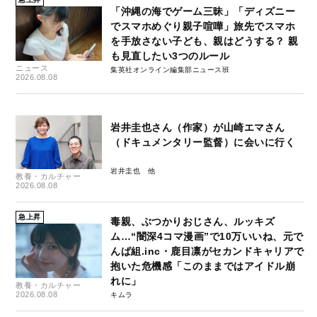
「沖縄の海でゲーム三昧」「ディズニー
でスマホめぐり親子喧嘩」旅先でスマホ
を手放さない子ども、親はどうする？ 親
も見直したい3つのルール
ニュース
集英社オンライン編集部ニュース班
2026.08.08
岩井圭也さん（作家）が山崎エマさん
（ドキュメンタリー監督）に会いに行く
岩井圭也
教養・カルチャー
2026.08.08
急上昇
毒親、ぶつかりおじさん、ルッキズ
ム…“闇深4コマ漫画”で10万いいね、元で
んぱ組.inc・鹿目凛がセカンドキャリアで
抱いた危機感「このままではアイドル崩
れに」
教養・カルチャー
2026.08.08
キムラ