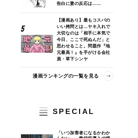
告白に妻の反応は……
【漫画あり】最もコスパの
いい拷問とは…ヤキ入れで
大切なのは「相手に本気で
今日、ここで死ぬんだ」と
思わせること。問題作『地
元最高！』を手がける会社
員・草下シンヤ
漫画ランキングの一覧を見る
て新米を召し上がる日
SPECIAL
「いつ加害者になるかわか