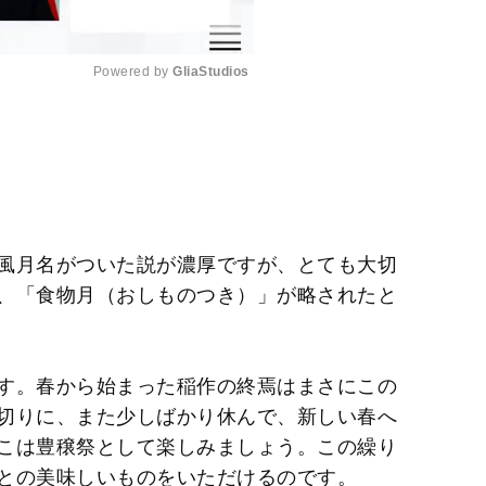
Powered by 
GliaStudios
M
u
t
e
風月名がついた説が濃厚ですが、とても大切
、「食物月（おしものつき）」が略されたと
す。春から始まった稲作の終焉はまさにこの
切りに、また少しばかり休んで、新しい春へ
こは豊穣祭として楽しみましょう。この繰り
との美味しいものをいただけるのです。