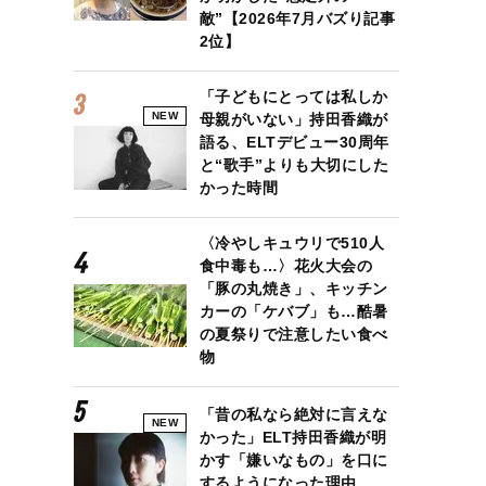
敵”【2026年7月バズり記事
2位】
「子どもにとっては私しか
NEW
母親がいない」持田香織が
語る、ELTデビュー30周年
と“歌手”よりも大切にした
かった時間
〈冷やしキュウリで510人
食中毒も…〉花火大会の
「豚の丸焼き」、キッチン
カーの「ケバブ」も…酷暑
の夏祭りで注意したい食べ
物
「昔の私なら絶対に言えな
NEW
かった」ELT持田香織が明
かす「嫌いなもの」を口に
するようになった理由