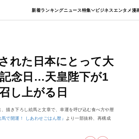
特集一覧を見る
漫画一覧を見る
新着
ランキング
ニュース
特集
ビジネス
エンタメ
漫
養・カルチャー
暮らし
スポーツ
ヘルスケア
美容
グルメ
された日本にとって大
記念日…天皇陛下が1
召し上がる日
は、描き下ろし絵馬と文章で、幸運を呼び込む食べ方や暦
絵馬で開運！ しあわせごはん暦』
より一部抜粋、再構成