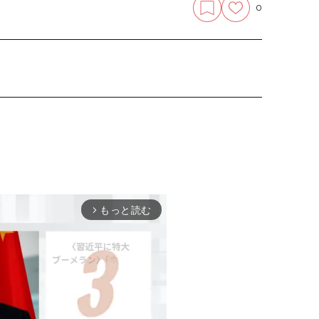
0
もっと読む
arrow_forward_ios