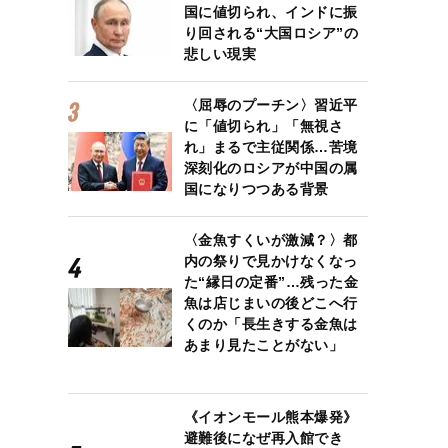
国に値切られ、インドに振
り回される“大国ロシア”の
悲しい現実
〈屈辱のプーチン〉習近平
に「値切られ」「無視さ
れ」まるで主従関係…苦境
深刻化のロシアが中国の属
国になりつつある背景
〈金魚すくいが激減？〉都
内の祭りで見かけなくなっ
た“縁日の定番”…残った金
魚は店じまいの後どこへ行
くのか「長生きする金魚は
あまり見たことがない」
《イオンモール熊本爆発》
避難後になぜ再入館でき