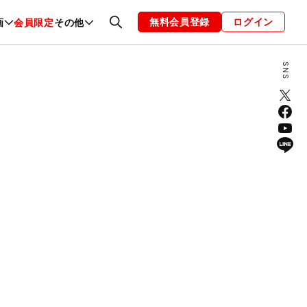
無料会員登録
ログイン
画
会員限定
その他
ファッション
恋愛・結婚
編集部
お知らせ