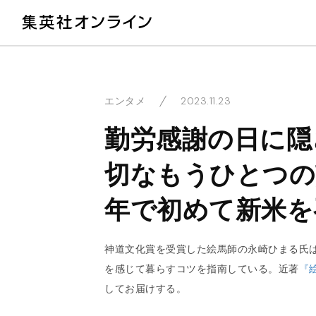
教
2023.11.23
エンタメ
勤労感謝の日に隠
切なもうひとつの
年で初めて新米を
神道文化賞を受賞した絵馬師の永崎ひまる氏
を感じて暮らすコツを指南している。近著
『
してお届けする。