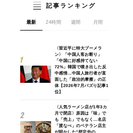
記事ランキング
最新
24時間
週間
月間
〈習近平に特大ブーメラ
ン〉「中国人客お断り」
「中国に好感持てない
72%」韓国で噴き出した反
中感情…中国人旅行者が直
面した「政治的摩擦」の正
体【2026年7月バズり記事1
位】
〈人気ラーメン店が1年3カ
月で閉店〉原因は「味」で
も「売上」でもなく…名店
「渡なべ」のベテラン店主
が明かした“想定外の