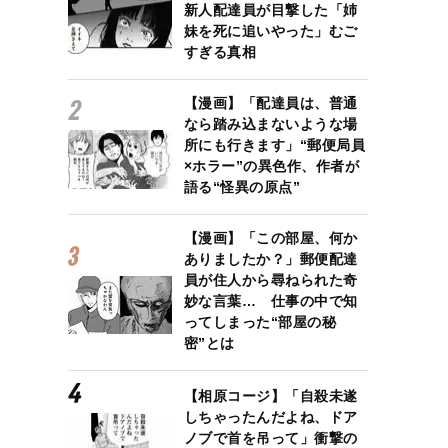
新人配達員が目撃した「姉
妹を死に追いやった」むご
すぎる真相
【漫画】「配達員は、普通
なら踏み込まないような場
所にも行きます」“郵便局員
×ホラー”の異色作、作者が
語る“怪異の原点”
【漫画】「この部屋、何か
ありましたか？」郵便配達
員が住人から尋ねられた奇
妙な言葉… 仕事の中で知
ってしまった“部屋の秘
密”とは
【相原コージ】「自殺未遂
しちゃったんだよね、ドア
ノブで首を吊って」衝撃の