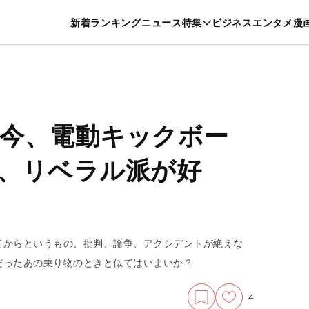
特集一覧を見る
漫画一覧を見る
新着
ランキング
ニュース
特集
ビジネス
エンタメ
漫
養・カルチャー
暮らし
スポーツ
ヘルスケア
美容
グルメ
今、電動キックボー
、リベラル派が好
てからというもの、批判、論争、アクシデントが絶えな
だったあの乗り物のときと似てはいまいか？
4