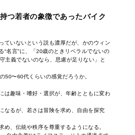
M
を持つ若者の象徴であったバイク
u
t
e
っていないという説も濃厚だが、かのウィン
“名言”に、「20歳のときリベラルでないの
保守主義でないのなら、思慮が足りない」と
の50〜60代くらいの感覚だろうか。
には趣味・嗜好・選択が、年齢とともに変わ
になるが、若さは冒険を求め、自由を探究
求め、伝統や秩序を尊重するようになる。