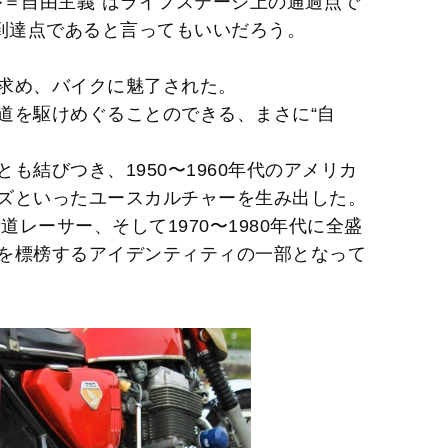
ル＝自由主義”はライフステージ上の通過点で
が到達点であると言ってもいいだろう。
求め、バイクに魅了された。
道を駆けめぐることのできる、まさに“自
も結びつき、1950〜1960年代のアメリカ
ズといったユースカルチャーを生み出した。
道レーサー、そして1970〜1980年代に全盛
を標榜するアイデンティティの一部となって