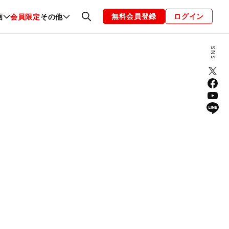
無料会員登録
ログイン
画
会員限定
その他
ファッション
恋愛・結婚
編集部
お知らせ