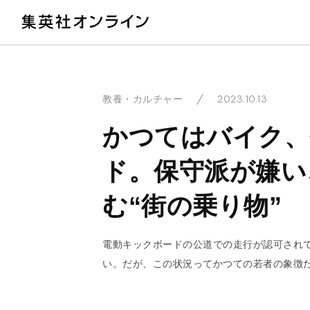
教
2023.10.13
教養・カルチャー
かつてはバイク、
ド。保守派が嫌い
む“街の乗り物”
電動キックボードの公道での走行が認可され
い。だが、この状況ってかつての若者の象徴