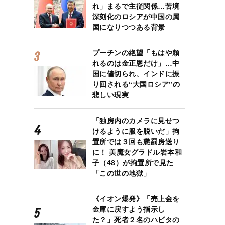
れ」まるで主従関係…苦境
深刻化のロシアが中国の属
国になりつつある背景
プーチンの絶望「もはや頼
れるのは金正恩だけ」…中
国に値切られ、インドに振
り回される“大国ロシア”の
悲しい現実
「独房内のカメラに見せつ
けるように服を脱いだ」拘
置所では３回も懲罰房送り
に！ 美魔女グラドル岩本和
子（48）が拘置所で見た
「この世の地獄」
《イオン爆発》「売上金を
金庫に戻すよう指示し
た？」死者２名のハビタの