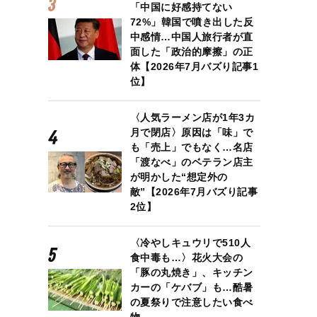
「中国に好感持てない
72%」韓国で噴き出した反
中感情…中国人旅行者が直
面した「政治的摩擦」の正
体【2026年7月バズり記事1
位】
〈人気ラーメン店が1年3カ
月で閉店〉原因は「味」で
も「売上」でもなく…名店
「渡なべ」のベテラン店主
が明かした“想定外の
敵”【2026年7月バズり記事
2位】
〈冷やしキュウリで510人
食中毒も…〉花火大会の
「豚の丸焼き」、キッチン
カーの「ケバブ」も…酷暑
の夏祭りで注意したい食べ
物