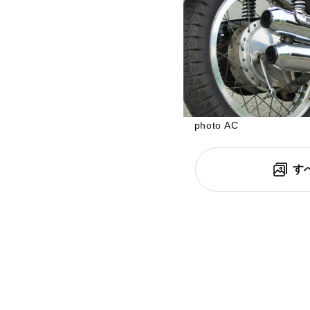
photo AC
す