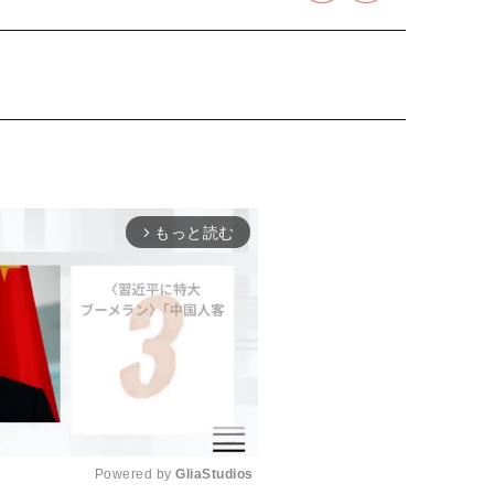
もっと読む
arrow_forward_ios
Powered by 
GliaStudios