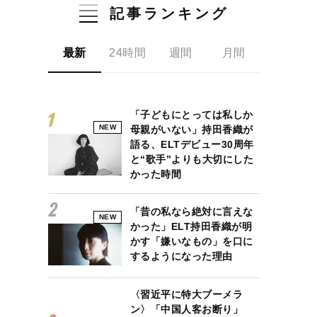
記事ランキング
最新
24時間
週間
月間
「子どもにとっては私しか
NEW
母親がいない」持田香織が
語る、ELTデビュー30周年
と“歌手”よりも大切にした
かった時間
「昔の私なら絶対に言えな
NEW
かった」ELT持田香織が明
かす「嫌いなもの」を口に
するようになった理由
〈習近平に特大ブーメラ
ン〉「中国人客お断り」