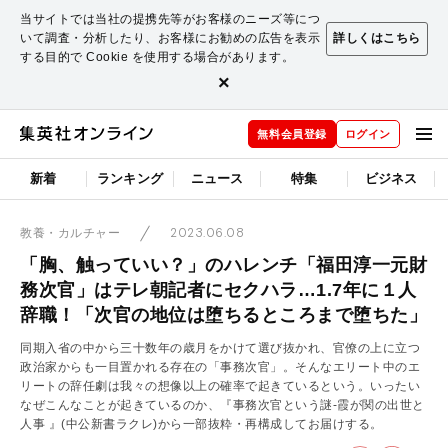
当サイトでは当社の提携先等がお客様のニーズ等につ
いて調査・分析したり、お客様にお勧めの広告を表示
詳しくはこちら
する目的で Cookie を使用する場合があります。
×
無料会員登録
ログイン
新着
ランキング
ニュース
特集
ビジネス
2023.06.08
教養・カルチャー
「胸、触っていい？」のハレンチ「福田淳一元財
務次官」はテレ朝記者にセクハラ…1.7年に１人
辞職！「次官の地位は堕ちるところまで堕ちた」
同期入省の中から三十数年の歳月をかけて選び抜かれ、官僚の上に立つ
政治家からも一目置かれる存在の「事務次官」。そんなエリート中のエ
リートの辞任劇は我々の想像以上の確率で起きているという。いったい
なぜこんなことが起きているのか、『事務次官という謎-霞が関の出世と
人事 』(中公新書ラクレ)から一部抜粋・再構成してお届けする。