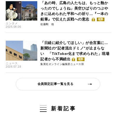
「あの時、広島の人たちは、もっと熱か
ったのでしょうね」美空ひばりのつぶや
きに込められた平和への祈り…『一本の
鉛筆』で伝えた反戦への意志
有料
エンタメ
佐藤剛
2025.08.06
「日経に紹介してほしい」が合言葉に…
新聞社の“記者流出ドミノ”が止まらな
い 「TikToker化まで求められた」現場
記者から不満続出
有料
ニュース
集英社オンライン編集部ニュース班
2026.07.18
会員限定記事一覧を見る
新着記事