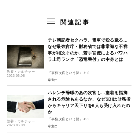
関連記事
テレ朝記者セクハラ、電車で殴る蹴る…
なぜ最強官庁・財務省では非常識な不祥
事が相次ぐのか…若手官僚によるパワハ
ラ上司ランク「恐竜番付」の中身とは
教養・カルチャー
『事務次官という謎』＃２
2023.06.08
岸宣仁
ハレンチ辞職のあの次官も…癒着を指摘
される危険もあるなか、なぜSBIは財務省
からキャリア天下りを6人も受け入れたの
か
『事務次官という謎』＃3
教養・カルチャー
2023.06.09
岸宣仁