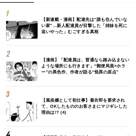
【新連載・漫画】配達先は“誰も住んでいな
い家”…新人配達員が目撃した「姉妹を死に
追いやった」むごすぎる真相
【漫画】「配達員は、普通なら踏み込まない
ような場所にも行きます」“郵便局員×ホラ
ー”の異色作、作者が語る“怪異の原点”
【風俗嬢として初仕事】着衣即を要求され
て、OKしたもののお客さまにマジギレした
理由は!? (4)