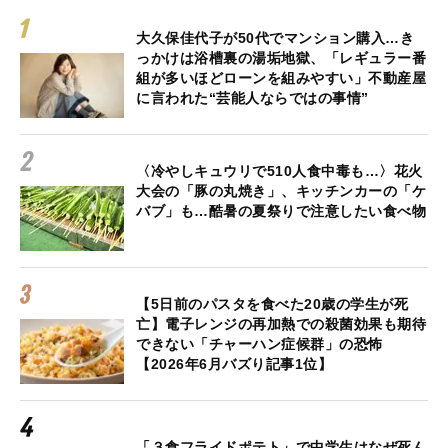
大久保佳代子が50代でマンション購入…き
っかけは浴槽裏の湯垢地獄、「レギュラー番
組が多いほどローンを組みやすい」不動産屋
に言われた“芸能人ならではの事情”
〈冷やしキュウリで510人食中毒も…〉花火
大会の「豚の丸焼き」、キッチンカーの「ケ
バブ」も…酷暑の夏祭りで注意したい食べ物
【5日前のパスタを食べた20歳の学生が死
亡】電子レンジの再加熱での殺菌効果も期待
できない「チャーハン症候群」の恐怖
【2026年6月バズり記事1位】
「３食フライドポテト」で中学生はなぜ死ん