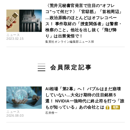
〈荒井元秘書官発言で注目の“オフレ
コ”って何だ？〉「官邸筋」「首相周辺」
…政治原稿のほとんどはオフレコベー
ス！ 事件取材の「捜査関係者」は警察・
検察のこと。他社を出し抜く「飛び降
ニュース
り」は出禁覚悟で！
2023.02.15
集英社オンライン編集部ニュース班
会員限定記事
AI相場「第2幕」へ！ バブルはまだ崩壊
していない…大化け期待の注目銘柄５
選！ NVIDIA一強時代に終止符を打つ「誰
もが知っている」あの会社とは
有料
ニュース
石井僚一
2026.08.03