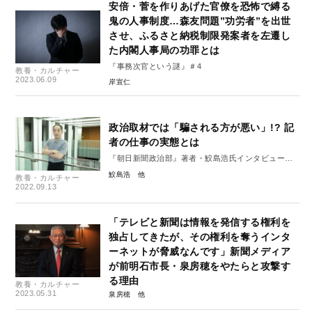
安倍・菅を作りあげた官僚を恐怖で縛る
鬼の人事制度…森友問題”功労者”を出世
させ、ふるさと納税制限発案者を左遷し
た内閣人事局の功罪とは
『事務次官という謎』＃4
教養・カルチャー
2023.06.09
岸宣仁
政治取材では「騙される方が悪い」!? 記
者の仕事の実態とは
『朝日新聞政治部』著者・鮫島浩氏インタビュー
【中編】
鮫島浩
教養・カルチャー
2022.09.13
「テレビと新聞は情報を発信する権利を
独占してきたが、その権利を奪うインタ
ーネットが脅威なんです」新聞メディア
が前明石市長・泉房穂をやたらと攻撃す
る理由
教養・カルチャー
2023.05.31
泉房穂