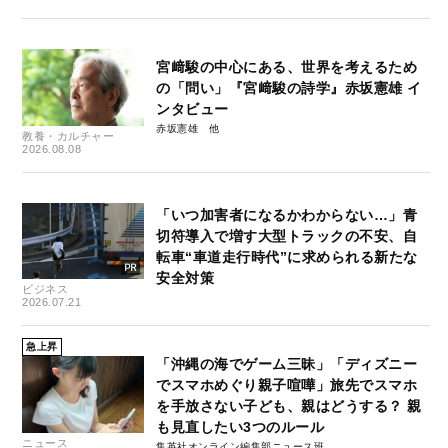
宮﨑駿の中心にある、世界を考えるため
の「問い」『宮﨑駿の詩学』赤坂憲雄 イ
ンタビュー
赤坂憲雄
教養・カルチャー
2026.08.08
「いつ加害者になるかわからない…」青
切符導入で増す大型トラックの不安、自
転車“車道走行時代”に求められる新たな
安全対策
ビジネス
2026.07.21
急上昇
「沖縄の海でゲーム三昧」「ディズニー
でスマホめぐり親子喧嘩」旅先でスマホ
を手放さない子ども、親はどうする？ 親
も見直したい3つのルール
ニュース
集英社オンライン編集部ニュース班