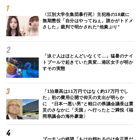
〈江別大学生集団暴行死〉主犯格の18歳に
無期懲役「自分はやってねぇ。誰かがトドメ
さした」裁判で明かされた“他責ぶり”
「泳ぐ人はほとんどいなくて…」猛暑のナイ
トプールで起きていた異変…港区女子が明か
すその実態
「1泊最高は11万円ではなく約17万円でし
た」初の費用公開で仰天の支出が明らか
に “日本一悪い男”と軽口の県議会議長は震
災のさなかに「天国」へ行ったとご満悦《福
岡県議会の海外豪遊〉
プーチンの絶望「もはや頼れるのは金正恩だ