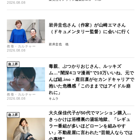
2026.08.08
岩井圭也さん（作家）が山崎エマさん
（ドキュメンタリー監督）に会いに行く
岩井圭也
教養・カルチャー
2026.08.08
急上昇
毒親、ぶつかりおじさん、ルッキズ
ム…“闇深4コマ漫画”で10万いいね、元で
んぱ組.inc・鹿目凛がセカンドキャリアで
抱いた危機感「このままではアイドル崩
れに」
教養・カルチャー
2026.08.08
キムラ
大久保佳代子が50代でマンション購入…
急上昇
きっかけは浴槽裏の湯垢地獄、「レギュ
ラー番組が多いほどローンを組みやす
い」不動産屋に言われた“芸能人ならでは
の事情”