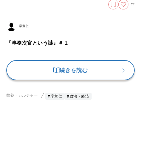
22
岸宣仁
『事務次官という謎』＃１
続きを読む
教養・カルチャー
#岸宣仁
#政治・経済