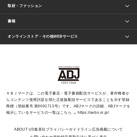
取材・ファッション
少年マンガ
週刊少年ジャンプ
書籍
ファッション・美容
青年マンガ
ジャンプSQ.
Seventeen
週刊ヤングジャンプ
オンラインストア・その他WEBサービス
文芸・文庫・総合
芸能・情報・スポーツ
少女マンガ
Vジャンプ
non-no Web
ヤングジャンプ定期購読デジタル
すばる
Myojo
オンラインストア
りぼん
学芸・ノンフィクション・新書
最強ジャンプ
女性マンガ
@BAILA
ヤンジャン＋
小説すばる
週プレNEWS
マーガレット
集英社OTOコンテンツ
集英社 学芸編集部
少年ジャンプ＋
その他WEBサービス
クッキー
ライトノベル・ノベライズ
MAQUIA ONLINE
となりのヤングジャンプ
集英社 文芸ステーション
週プレ グラジャパ！
別冊マーガレット
SHUEISHA MANGA-ART HERITAGE
集英社 ビジネス書
ゼブラック
ココハナ
SHUEISHA ADNAVI
SPUR.JP
集英社Webマガジン Cobalt
グランドジャンプ
web 集英社文庫
キッズ
web Sportiva
マンガMee
ジャンプキャラクターズストア
集英社新書
ジャンプルーキー！
月刊オフィスユー
ＡＢＪマークは、この電子書店・電子書籍配信サービスが、著作権者か
EDITOR'S LAB
LEE
集英社オレンジ文庫
ウルトラジャンプ
青春と読書
パラスポ＋！
らコンテンツ使用許諾を得た正規版配信サービスであることを示す登録
集英社みらい文庫
リマコミ＋
HAPPY PLUS STORE
集英社新書プラス
ジャンプTOON
商標（登録番号 第6091713号）です。ABJマークの詳細、ABJマークを
Marisol
シフォン文庫
アジア人物史
S-KIDS.LAND
マンガMeets
掲示しているサービスの一覧はこちら →
https://aebs.or.jp/
shueisha vox
よみタイ
S-MANGA
Web éclat
ダッシュエックス文庫
LEEマルシェ
kotoba
集英社ジャンプリミックス
ABOUT US
集英社プライバシーガイドライン
広告掲載について
T JAPAN:The New York Times Style Magazine
JUMP j BOOKS
お問い合わせ
規約
特定商取引法に基づく表示