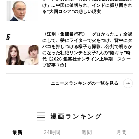
け」…中国に値切られ、インドに振り回され
る“大国ロシア”の悲しい現実
〈江別・集団暴行死〉「グロかった…」全裸
にして、髪にライターで火をつけ、背中にタ
バコを押しつける様子も撮影…公判で明らか
になった壮絶リンチと女子2人の“陰キャ”時
代【2026 集英社オンライン上半期 スクー
プ記事 7位】
ニュースランキングの一覧を見る
漫画ランキング
最新
24時間
週間
月間