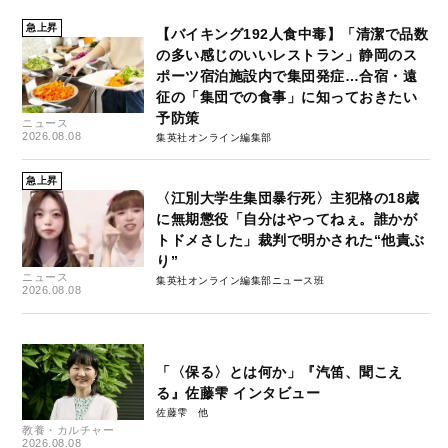
急上昇
【バイキング192人食中毒】「清潔で品数
の多い感じのいいレストラン」静岡のス
ポーツ宿泊施設内で集団発症…合宿・遠
征の「集団での食事」に知っておきたい
予防策
ニュース
2026.08.08
集英社オンライン編集部
急上昇
〈江別大学生集団暴行死〉主犯格の18歳
に無期懲役「自分はやってねぇ。誰かが
トドメさした」裁判で明かされた“他責ぶ
り”
ニュース
集英社オンライン編集部ニュース班
2026.08.08
「〈保る〉とは何か」『汽笛、聞こえ
る』佐藤雫 インタビュー
佐藤雫
教養・カルチャー
2026.08.08