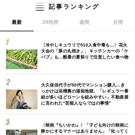
記事ランキング
最新
24時間
週間
月間
〈冷やしキュウリで510人食中毒も…〉花火
大会の「豚の丸焼き」、キッチンカーの「ケ
バブ」も…酷暑の夏祭りで注意したい食べ物
大久保佳代子が50代でマンション購入…き
っかけは浴槽裏の湯垢地獄、「レギュラー番
組が多いほどローンを組みやすい」不動産屋
に言われた“芸能人ならではの事情”
〈映画『ちいかわ』〉「子ども向けの映画に
静かにするマナーはありません」「叱ってく