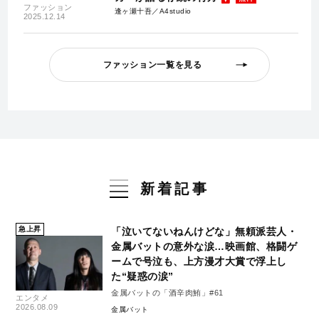
ファッション
逢ヶ瀬十吾／A4studio
2025.12.14
ファッション一覧を見る
新着記事
急上昇
「泣いてないねんけどな」無頼派芸人・
金属バットの意外な涙…映画館、格闘ゲ
ームで号泣も、上方漫才大賞で浮上し
た“疑惑の涙”
金属バットの「酒辛肉鮪」#61
エンタメ
2026.08.09
金属バット