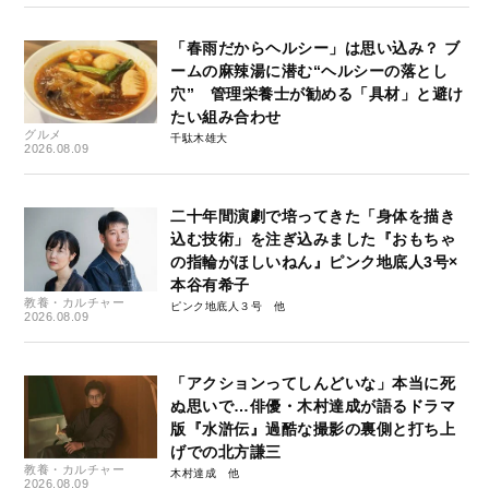
「春雨だからヘルシー」は思い込み？ ブ
ームの麻辣湯に潜む“ヘルシーの落とし
穴” 管理栄養士が勧める「具材」と避け
たい組み合わせ
グルメ
千駄木雄大
2026.08.09
二十年間演劇で培ってきた「身体を描き
込む技術」を注ぎ込みました『おもちゃ
の指輪がほしいねん』ピンク地底人3号×
本谷有希子
教養・カルチャー
ピンク地底人３号
2026.08.09
「アクションってしんどいな」本当に死
ぬ思いで…俳優・木村達成が語るドラマ
版『水滸伝』過酷な撮影の裏側と打ち上
げでの北方謙三
教養・カルチャー
木村達成
2026.08.09