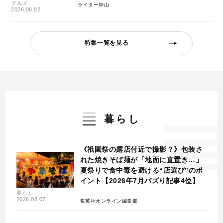
グルメ
ライター神山
2026.08.02
特集一覧を見る
暮らし
《祇園祭の露店付近で撮影？》包装さ
れた焼きそば麺が「地面に直置き…」
夏祭りで食中毒を避ける“店選び”のポ
イント【2026年7月バズり記事4位】
暮らし
2026.08.07
集英社オンライン編集部