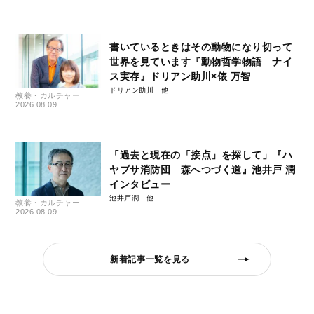
書いているときはその動物になり切って
世界を見ています『動物哲学物語 ナイ
ス実存』ドリアン助川×俵 万智
ドリアン助川
教養・カルチャー
2026.08.09
「過去と現在の「接点」を探して」『ハ
ヤブサ消防団 森へつづく道』池井戸 潤
インタビュー
池井戸潤
教養・カルチャー
2026.08.09
新着記事一覧を見る