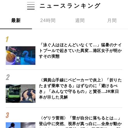
ニュースランキング
最新
24時間
週間
月間
「泳ぐ人はほとんどいなくて…」猛暑のナイ
トプールで起きていた異変…港区女子が明か
すその実態
〈満員山手線にベビーカーで炎上〉「折りた
たまず乗車できる」はずなのに「避けるべ
き」「みんなで守るもの」と賛否…JR東日
本が示した見解
〈ゲリラ雷雨〉「雷が自分に落ちるとは…」
登山中に突然、視界が真っ白に…全身が動か