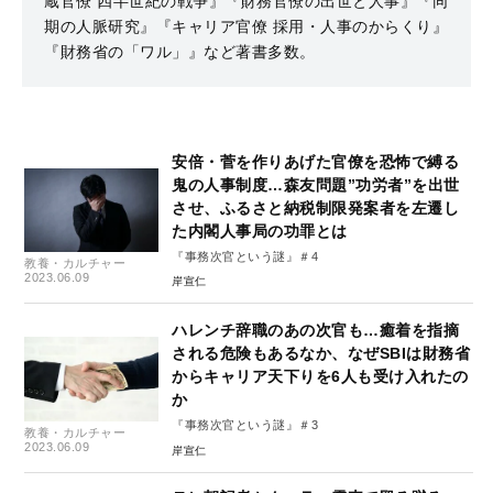
蔵官僚 四半世紀の戦争』『財務官僚の出世と人事』『同
期の人脈研究』『キャリア官僚 採用・人事のからくり』
『財務省の「ワル」』など著書多数。
安倍・菅を作りあげた官僚を恐怖で縛る
鬼の人事制度…森友問題”功労者”を出世
させ、ふるさと納税制限発案者を左遷し
た内閣人事局の功罪とは
『事務次官という謎』＃4
教養・カルチャー
2023.06.09
岸宣仁
ハレンチ辞職のあの次官も…癒着を指摘
される危険もあるなか、なぜSBIは財務省
からキャリア天下りを6人も受け入れたの
か
『事務次官という謎』＃3
教養・カルチャー
2023.06.09
岸宣仁