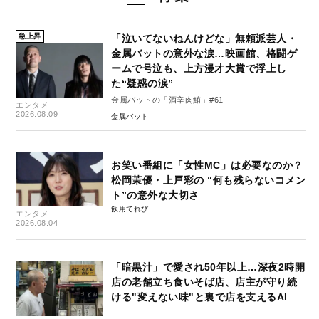
急上昇
「泣いてないねんけどな」無頼派芸人・
金属バットの意外な涙…映画館、格闘ゲ
ームで号泣も、上方漫才大賞で浮上し
た“疑惑の涙”
金属バットの「酒辛肉鮪」#61
エンタメ
2026.08.09
金属バット
お笑い番組に「女性MC」は必要なのか？
松岡茉優・上戸彩の “何も残らないコメン
ト”の意外な大切さ
飲用てれび
エンタメ
2026.08.04
「暗黒汁」で愛され50年以上…深夜2時開
店の老舗立ち食いそば店、店主が守り続
ける"変えない味"と裏で店を支えるAI