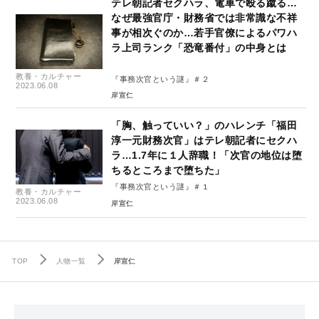
テレ朝記者セクハラ、電車で殴る蹴る…
なぜ最強官庁・財務省では非常識な不祥
事が相次ぐのか…若手官僚によるパワハ
ラ上司ランク「恐竜番付」の中身とは
教養・カルチャー
『事務次官という謎』＃２
2023.06.08
岸宣仁
「胸、触っていい？」のハレンチ「福田
淳一元財務次官」はテレ朝記者にセクハ
ラ…1.7年に１人辞職！「次官の地位は堕
ちるところまで堕ちた」
『事務次官という謎』＃１
教養・カルチャー
2023.06.08
岸宣仁
TOP
人物一覧
岸宣仁