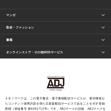
マンガ
取材・ファッション
少年マンガ
週刊少年ジャンプ
書籍
ファッション・美容
青年マンガ
ジャンプSQ.
Seventeen
週刊ヤングジャンプ
オンラインストア・その他WEBサービス
文芸・文庫・総合
芸能・情報・スポーツ
少女マンガ
Vジャンプ
non-no Web
ヤングジャンプ定期購読デジタル
すばる
Myojo
オンラインストア
りぼん
学芸・ノンフィクション・新書
最強ジャンプ
女性マンガ
@BAILA
ヤンジャン＋
小説すばる
週プレNEWS
マーガレット
集英社OTOコンテンツ
集英社 学芸編集部
少年ジャンプ＋
その他WEBサービス
クッキー
ライトノベル・ノベライズ
MAQUIA ONLINE
となりのヤングジャンプ
集英社 文芸ステーション
週プレ グラジャパ！
別冊マーガレット
SHUEISHA MANGA-ART HERITAGE
集英社 ビジネス書
ゼブラック
ココハナ
SHUEISHA ADNAVI
SPUR.JP
集英社Webマガジン Cobalt
グランドジャンプ
web 集英社文庫
キッズ
web Sportiva
マンガMee
ジャンプキャラクターズストア
集英社新書
ジャンプルーキー！
月刊オフィスユー
ＡＢＪマークは、この電子書店・電子書籍配信サービスが、著作権者か
EDITOR'S LAB
LEE
集英社オレンジ文庫
ウルトラジャンプ
青春と読書
パラスポ＋！
らコンテンツ使用許諾を得た正規版配信サービスであることを示す登録
集英社みらい文庫
リマコミ＋
HAPPY PLUS STORE
集英社新書プラス
ジャンプTOON
商標（登録番号 第6091713号）です。ABJマークの詳細、ABJマークを
Marisol
シフォン文庫