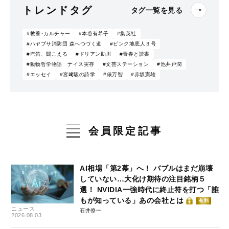
トレンドタグ
タグ一覧を見る
#教養･カルチャー
#本谷有希子
#集英社
#ハヤブサ消防団 森へつづく道
#ピンク地底人３号
#汽笛、聞こえる
#ドリアン助川
#青春と読書
#動物哲学物語 ナイス実存
#文芸ステーション
#池井戸潤
#エッセイ
#宮﨑駿の詩学
#俵万智
#赤坂憲雄
会員限定記事
AI相場「第2幕」へ！ バブルはまだ崩壊
していない…大化け期待の注目銘柄５
選！ NVIDIA一強時代に終止符を打つ「誰
もが知っている」あの会社とは
有料
ニュース
石井僚一
2026.08.03