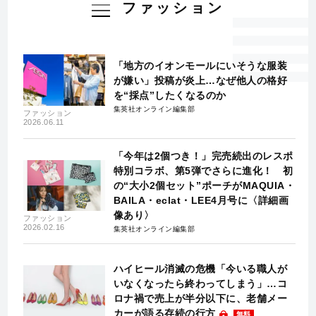
ファッション
「地方のイオンモールにいそうな服装
が嫌い」投稿が炎上…なぜ他人の格好
を“採点”したくなるのか
集英社オンライン編集部
ファッション
2026.06.11
「今年は2個つき！」完売続出のレスポ
特別コラボ、第5弾でさらに進化！ 初
の“大小2個セット”ポーチがMAQUIA・
BAILA・eclat・LEE4月号に〈詳細画
像あり〉
ファッション
2026.02.16
集英社オンライン編集部
ハイヒール消滅の危機「今いる職人が
いなくなったら終わってしまう」…コ
ロナ禍で売上が半分以下に、老舗メー
カーが語る存続の行方
無料