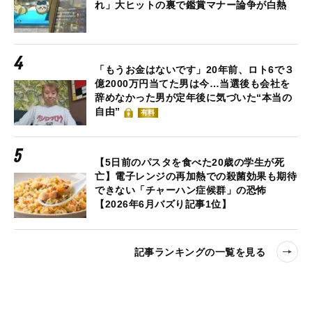
れ」大ヒットの裏で鑑賞マナー論争が白熱
「もうお金はないです」20年前、ロト6で３
億2000万円当てた男は今…当選後も会社を
辞めなかった男が定年後に気づいた“本当の
自由”
有料
【5日前のパスタを食べた20歳の学生が死
亡】電子レンジの再加熱での殺菌効果も期待
できない「チャーハン症候群」の恐怖
【2026年6月バズり記事1位】
記事ランキングの一覧を見る