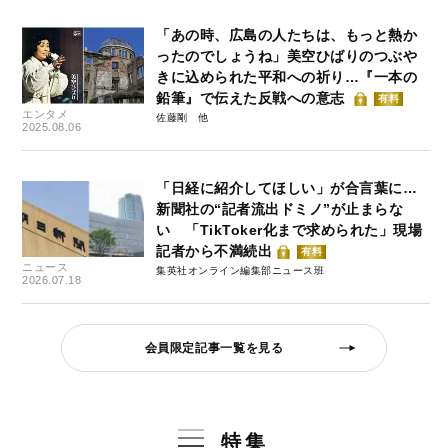
「あの時、広島の人たちは、もっと熱か
ったのでしょうね」美空ひばりのつぶや
きに込められた平和への祈り…『一本の
鉛筆』で伝えた反戦への意志
有料
エンタメ
佐藤剛
2025.08.06
「日経に紹介してほしい」が合言葉に…
新聞社の“記者流出ドミノ”が止まらな
い 「TikToker化まで求められた」現場
記者から不満続出
有料
ニュース
集英社オンライン編集部ニュース班
2026.07.18
会員限定記事一覧を見る
特集