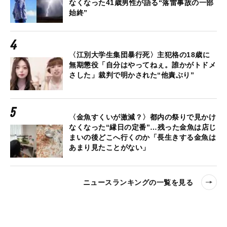
なくなった41歳男性が語る“落雷事故の一部
始終”
〈江別大学生集団暴行死〉主犯格の18歳に
無期懲役「自分はやってねぇ。誰かがトドメ
さした」裁判で明かされた“他責ぶり”
〈金魚すくいが激減？〉都内の祭りで見かけ
なくなった“縁日の定番”…残った金魚は店じ
まいの後どこへ行くのか「長生きする金魚は
あまり見たことがない」
ニュースランキングの一覧を見る