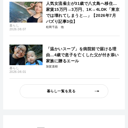
人気女流雀士が31歳で八丈島へ移住…
家賃15万円→3万円、1K→4LDK「東京
では壊れてしまうと…」【2026年7月
バズり記事3位】
暮らし
松岡千晶
2026.08.07
「温かいスープ」を病院前で届ける理
由…4歳で息子を亡くした父が付き添い
家族に贈るエール
加賀直樹
暮らし
2026.08.01
暮らし一覧を見る