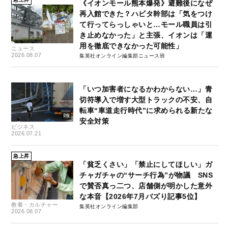
《イオンモール熊本爆発》避難後になぜ
再入館できた？ハビタ幹部は「気をつけ
て行ってらっしゃいと…モール職員は引
き止めなかった」と主張、イオンは「運
用を徹底できなかった可能性」
ニュース
2026.08.07
集英社オンライン編集部ニュース班
「いつ加害者になるかわからない…」青
切符導入で増す大型トラックの不安、自
転車“車道走行時代”に求められる新たな
安全対策
ビジネス
2026.07.21
急上昇
「貧乏くさい」「禁止にしてほしい」ガ
チャガチャの“サーチ行為”が物議 SNS
で賛否真っ二つ、店舗側が明かした意外
な本音【2026年7月バズり記事5位】
教養・カルチャー
集英社オンライン編集部
2026.08.07