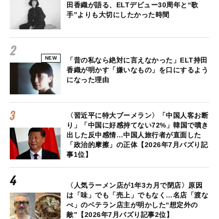
田香織が語る、ELTデビュー30周年と“歌
手”よりも大切にしたかった時間
NEW
「昔の私なら絶対に言えなかった」ELT持田
香織が明かす「嫌いなもの」を口にするよう
になった理由
〈習近平に特大ブーメラン〉「中国人客お断
り」「中国に好感持てない72%」韓国で噴き
出した反中感情…中国人旅行者が直面した
「政治的摩擦」の正体【2026年7月バズり記
事1位】
〈人気ラーメン店が1年3カ月で閉店〉原因
は「味」でも「売上」でもなく…名店「渡な
べ」のベテラン店主が明かした“想定外の
敵”【2026年7月バズり記事2位】