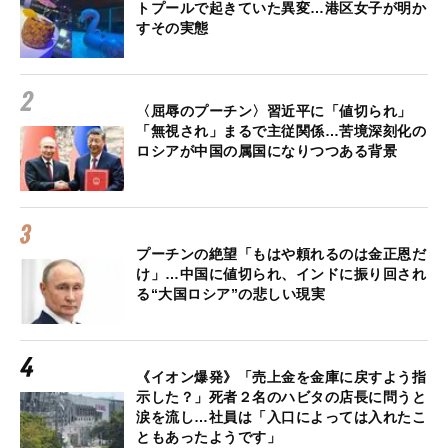
トプールで起きていた異変…港区女子が明か
すその実態
〈屈辱のプーチン〉習近平に「値切られ」
「無視され」まるで主従関係…苦境深刻化の
ロシアが中国の属国になりつつある背景
プーチンの絶望「もはや頼れるのは金正恩だ
け」…中国に値切られ、インドに振り回され
る“大国ロシア”の悲しい現実
《イオン爆発》「売上金を金庫に戻すよう指
示した？」死者２名のハビタの店長に問うと
涙を流し…社員は「入口によっては入れたこ
ともあったようです」