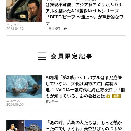
は実現不可能。アジア系アメリカ人のリ
アルを描いたA24製作Netflixシリーズ
『BEEF/ビーフ 〜逆上〜』が革新的なワ
ケ
エンタメ
2023.04.12
中島由紀子
会員限定記事
AI相場「第2幕」へ！ バブルはまだ崩壊
していない…大化け期待の注目銘柄５
選！ NVIDIA一強時代に終止符を打つ「誰
もが知っている」あの会社とは
有料
ニュース
石井僚一
2026.08.03
「あの時、広島の人たちは、もっと熱か
ったのでしょうね」美空ひばりのつぶや