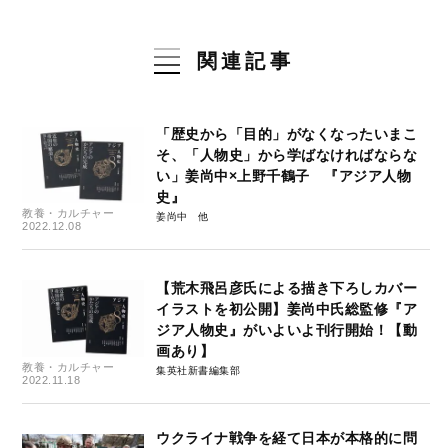
関連記事
「歴史から「目的」がなくなったいまこ
そ、「人物史」から学ばなければならな
い」姜尚中×上野千鶴子 『アジア人物
史』
教養・カルチャー
姜尚中
2022.12.08
【荒木飛呂彦氏による描き下ろしカバー
イラストを初公開】姜尚中氏総監修『ア
ジア人物史』がいよいよ刊行開始！【動
画あり】
教養・カルチャー
集英社新書編集部
2022.11.18
ウクライナ戦争を経て日本が本格的に問