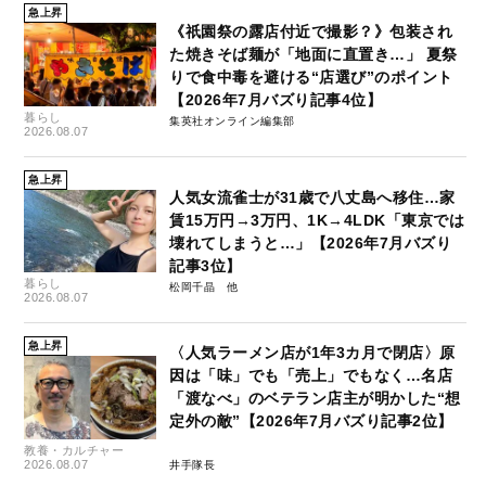
急上昇
《祇園祭の露店付近で撮影？》包装され
た焼きそば麺が「地面に直置き…」 夏祭
りで食中毒を避ける“店選び”のポイント
【2026年7月バズり記事4位】
暮らし
集英社オンライン編集部
2026.08.07
急上昇
人気女流雀士が31歳で八丈島へ移住…家
賃15万円→3万円、1K→4LDK「東京では
壊れてしまうと…」【2026年7月バズり
記事3位】
暮らし
松岡千晶
2026.08.07
急上昇
〈人気ラーメン店が1年3カ月で閉店〉原
因は「味」でも「売上」でもなく…名店
「渡なべ」のベテラン店主が明かした“想
定外の敵”【2026年7月バズり記事2位】
教養・カルチャー
2026.08.07
井手隊長