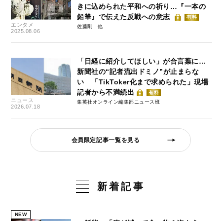
きに込められた平和への祈り…『一本の
鉛筆』で伝えた反戦への意志
有料
エンタメ
佐藤剛
2025.08.06
「日経に紹介してほしい」が合言葉に…
新聞社の“記者流出ドミノ”が止まらな
い 「TikToker化まで求められた」現場
記者から不満続出
有料
ニュース
集英社オンライン編集部ニュース班
2026.07.18
会員限定記事一覧を見る
新着記事
NEW