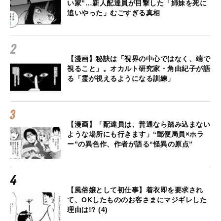
い家”…新人配達員が目撃した「姉妹を死に
追いやった」むごすぎる真相
【漫画】秘訣は「視界の中心ではなく、端で
視ること」。オカルト研究家・角由紀子が語
る「霊が視えるようになる訓練」
【漫画】「配達員は、普通なら踏み込まない
ような場所にも行きます」“郵便局員×ホラ
ー”の異色作、作者が語る“怪異の原点”
【風俗嬢として初仕事】着衣即を要求され
て、OKしたもののお客さまにマジギレした
理由は!? (4)