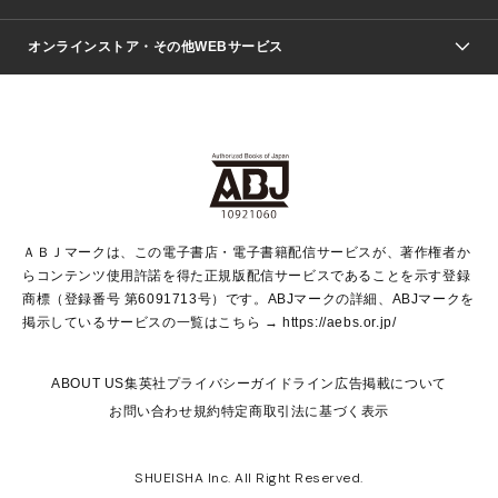
ジャンプSQ.
Seventeen
週刊ヤングジャンプ
オンラインストア・その他WEBサービス
文芸・文庫・総合
芸能・情報・スポーツ
少女マンガ
Vジャンプ
non-no Web
ヤングジャンプ定期購読デジタル
すばる
Myojo
オンラインストア
りぼん
学芸・ノンフィクション・新書
最強ジャンプ
女性マンガ
@BAILA
ヤンジャン＋
小説すばる
週プレNEWS
マーガレット
集英社OTOコンテンツ
集英社 学芸編集部
少年ジャンプ＋
その他WEBサービス
クッキー
ライトノベル・ノベライズ
MAQUIA ONLINE
となりのヤングジャンプ
集英社 文芸ステーション
週プレ グラジャパ！
別冊マーガレット
SHUEISHA MANGA-ART HERITAGE
集英社 ビジネス書
ゼブラック
ココハナ
SHUEISHA ADNAVI
SPUR.JP
集英社Webマガジン Cobalt
グランドジャンプ
web 集英社文庫
キッズ
web Sportiva
マンガMee
ジャンプキャラクターズストア
集英社新書
ジャンプルーキー！
月刊オフィスユー
ＡＢＪマークは、この電子書店・電子書籍配信サービスが、著作権者か
EDITOR'S LAB
LEE
集英社オレンジ文庫
ウルトラジャンプ
青春と読書
パラスポ＋！
らコンテンツ使用許諾を得た正規版配信サービスであることを示す登録
集英社みらい文庫
リマコミ＋
HAPPY PLUS STORE
集英社新書プラス
ジャンプTOON
商標（登録番号 第6091713号）です。ABJマークの詳細、ABJマークを
Marisol
シフォン文庫
アジア人物史
S-KIDS.LAND
マンガMeets
掲示しているサービスの一覧はこちら →
https://aebs.or.jp/
shueisha vox
よみタイ
S-MANGA
Web éclat
ダッシュエックス文庫
LEEマルシェ
kotoba
集英社ジャンプリミックス
ABOUT US
集英社プライバシーガイドライン
広告掲載について
T JAPAN:The New York Times Style Magazine
JUMP j BOOKS
お問い合わせ
規約
特定商取引法に基づく表示
SHOP Marisol
e!集英社
集英社コミック文庫
集英社女性誌ポータル
éclat premium
imidas
MEN'S NON-NO WEB
SHUEISHA Inc. All Right Reserved.