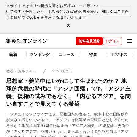
当サイトでは当社の提携先等がお客様のニーズ等につ
いて調査・分析したり、お客様にお勧めの広告を表示
詳しくはこちら
する目的で Cookie を使用する場合があります。
×
無料会員登録
ログイン
新着
ランキング
ニュース
特集
ビジネス
2023.05.17
教養・カルチャー
思想家・姜尚中はいかにして生まれたのか？ 地
球的危機の時代に「アジア回帰」でも「アジア主
義」復権の試みでもなく、「内なるアジア」を問
い直すことで見えてくる希望
ロシアによるウクライナ侵攻、覇権国家の台頭で、欧米中心の国際秩序
が大きく揺らいでいる中、「アジア」は閉塞感の突破口となり得るのだ
ろうか？集英社創業95周年記念企画『アジア人物史』の総監修・姜尚中
が「内なるアジア」を問い直した、集大成ともいえる思想的自伝『アジ