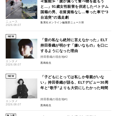
≪飯能≫「腹が減って食べ物を盗もう
と…」91歳女性殺害を供述したベトナム
国籍の男、在留資格なし…奪った車で“3
台追突”の逃走劇
ニュース
集英社オンライン編集部ニュース班
2026.08.07
NEW
「昔の私なら絶対に言えなかった」ELT
持田香織が明かす「嫌いなもの」を口に
するようになった理由
持田香織の現在地#2
エンタメ
黒島暁生
2026.08.07
NEW
「子どもにとっては私しか母親がいな
い」持田香織が語る、ELTデビュー30周
年と“歌手”よりも大切にしたかった時間
持田香織の現在地#1
エンタメ
2026.08.07
黒島暁生
急上昇