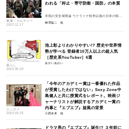
われる「抑止・専守防衛・国防」の本質
非戦の安全保障論 ウクライナ戦争以後の日本の戦略
教養・カルチャー
④
柳澤協二
2022.12.17
池上彰よりわかりやすい!? 歴史や世界情
勢が学べる 登録者10万人以上の超人気
［歴史系YouTuber］6選
あかいあおい
暮らし
2022.05.20
「今年のアカデミー賞は一番優れた作品
が受賞したわけではない」Sexy Zone中
島健人と共に授賞式をレポート。映画ジ
ャーナリストが解説するアカデミー賞の
内幕と『エブエブ』旋風の背景
エンタメ
2023.03.25
小西未来
ドラマ界の『エブエブ』誕生!? ３年前に