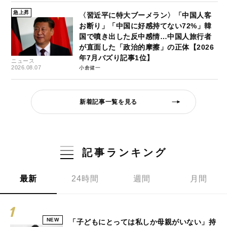
急上昇
〈習近平に特大ブーメラン〉「中国人客
お断り」「中国に好感持てない72%」韓
国で噴き出した反中感情…中国人旅行者
が直面した「政治的摩擦」の正体【2026
年7月バズり記事1位】
ニュース
2026.08.07
小倉健一
新着記事一覧を見る
記事ランキング
最新
24時間
週間
月間
NEW
「子どもにとっては私しか母親がいない」持