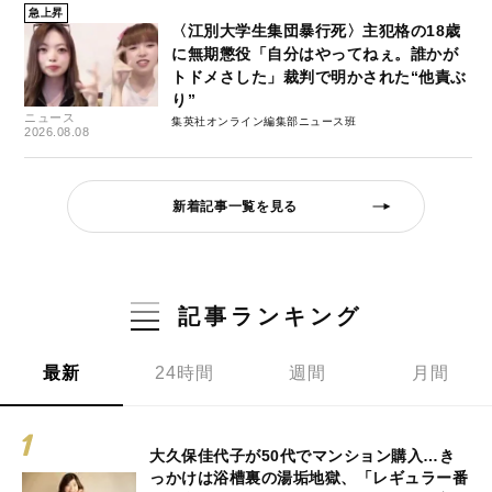
急上昇
〈江別大学生集団暴行死〉主犯格の18歳
に無期懲役「自分はやってねぇ。誰かが
トドメさした」裁判で明かされた“他責ぶ
り”
ニュース
集英社オンライン編集部ニュース班
2026.08.08
新着記事一覧を見る
記事ランキング
最新
24時間
週間
月間
大久保佳代子が50代でマンション購入…き
っかけは浴槽裏の湯垢地獄、「レギュラー番