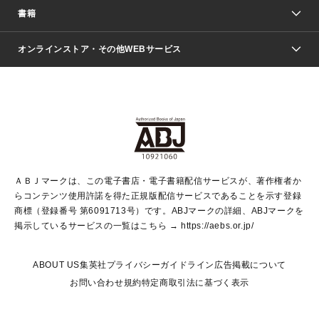
週刊少年ジャンプ
書籍
ファッション・美容
青年マンガ
ジャンプSQ.
Seventeen
週刊ヤングジャンプ
オンラインストア・その他WEBサービス
文芸・文庫・総合
芸能・情報・スポーツ
少女マンガ
Vジャンプ
non-no Web
ヤングジャンプ定期購読デジタル
すばる
Myojo
オンラインストア
りぼん
学芸・ノンフィクション・新書
最強ジャンプ
女性マンガ
@BAILA
ヤンジャン＋
小説すばる
週プレNEWS
マーガレット
集英社OTOコンテンツ
集英社 学芸編集部
少年ジャンプ＋
その他WEBサービス
クッキー
ライトノベル・ノベライズ
MAQUIA ONLINE
となりのヤングジャンプ
集英社 文芸ステーション
週プレ グラジャパ！
別冊マーガレット
SHUEISHA MANGA-ART HERITAGE
集英社 ビジネス書
ゼブラック
ココハナ
SHUEISHA ADNAVI
SPUR.JP
集英社Webマガジン Cobalt
グランドジャンプ
web 集英社文庫
キッズ
web Sportiva
マンガMee
ジャンプキャラクターズストア
集英社新書
ジャンプルーキー！
月刊オフィスユー
ＡＢＪマークは、この電子書店・電子書籍配信サービスが、著作権者か
EDITOR'S LAB
LEE
集英社オレンジ文庫
ウルトラジャンプ
青春と読書
パラスポ＋！
らコンテンツ使用許諾を得た正規版配信サービスであることを示す登録
集英社みらい文庫
リマコミ＋
HAPPY PLUS STORE
集英社新書プラス
ジャンプTOON
商標（登録番号 第6091713号）です。ABJマークの詳細、ABJマークを
Marisol
シフォン文庫
アジア人物史
S-KIDS.LAND
マンガMeets
掲示しているサービスの一覧はこちら →
https://aebs.or.jp/
shueisha vox
よみタイ
S-MANGA
Web éclat
ダッシュエックス文庫
LEEマルシェ
kotoba
集英社ジャンプリミックス
ABOUT US
集英社プライバシーガイドライン
広告掲載について
T JAPAN:The New York Times Style Magazine
JUMP j BOOKS
お問い合わせ
規約
特定商取引法に基づく表示
SHOP Marisol
e!集英社
集英社コミック文庫
集英社女性誌ポータル
éclat premium
imidas