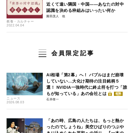
近くて遠い隣国・中国——あなたの対中
認識を決める枠組みはいったい何か
園田茂人
教養・カルチャー
2022.04.04
会員限定記事
AI相場「第2幕」へ！ バブルはまだ崩壊
していない…大化け期待の注目銘柄５
選！ NVIDIA一強時代に終止符を打つ「誰
もが知っている」あの会社とは
有料
ニュース
石井僚一
2026.08.03
「あの時、広島の人たちは、もっと熱か
ったのでしょうね」美空ひばりのつぶや
きに込められた平和への祈り…『一本の