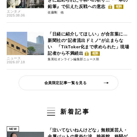
鉛筆』で伝えた反戦への意志
有料
エンタメ
佐藤剛
2025.08.06
「日経に紹介してほしい」が合言葉に…
新聞社の“記者流出ドミノ”が止まらな
い 「TikToker化まで求められた」現場
記者から不満続出
有料
ニュース
集英社オンライン編集部ニュース班
2026.07.18
会員限定記事一覧を見る
新着記事
NEW
「泣いてないねんけどな」無頼派芸人・
金属バットの意外な涙…映画館、格闘ゲ