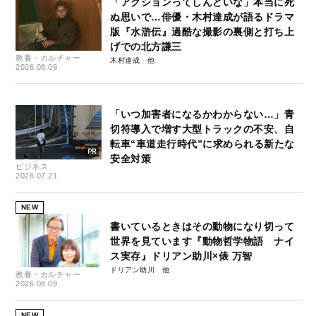
「アクションってしんどいな」本当に死
ぬ思いで…俳優・木村達成が語るドラマ
版『水滸伝』過酷な撮影の裏側と打ち上
げでの北方謙三
教養・カルチャー
木村達成
2026.08.09
「いつ加害者になるかわからない…」青
切符導入で増す大型トラックの不安、自
転車“車道走行時代”に求められる新たな
安全対策
ビジネス
2026.07.21
NEW
書いているときはその動物になり切って
世界を見ています『動物哲学物語 ナイ
ス実存』ドリアン助川×俵 万智
ドリアン助川
教養・カルチャー
2026.08.09
NEW