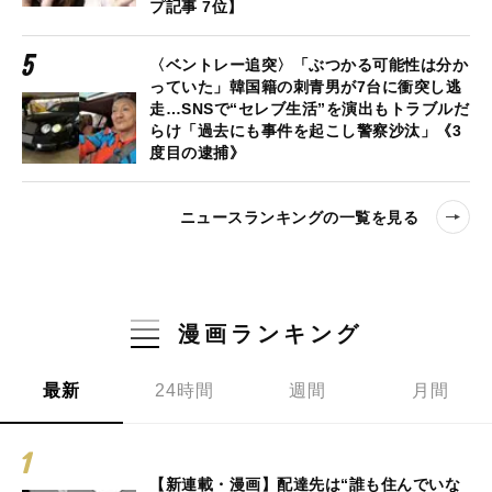
プ記事 7位】
〈ベントレー追突〉「ぶつかる可能性は分か
っていた」韓国籍の刺青男が7台に衝突し逃
走…SNSで“セレブ生活”を演出もトラブルだ
らけ「過去にも事件を起こし警察沙汰」《3
度目の逮捕》
ニュースランキングの一覧を見る
漫画ランキング
最新
24時間
週間
月間
【新連載・漫画】配達先は“誰も住んでいな