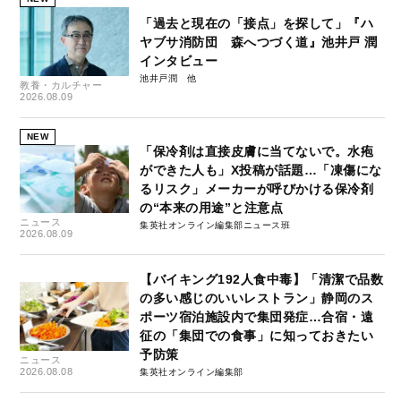
「過去と現在の「接点」を探して」『ハ
ヤブサ消防団 森へつづく道』池井戸 潤
インタビュー
池井戸潤
教養・カルチャー
2026.08.09
NEW
「保冷剤は直接皮膚に当てないで。水疱
ができた人も」X投稿が話題…「凍傷にな
るリスク」メーカーが呼びかける保冷剤
の“本来の用途”と注意点
ニュース
集英社オンライン編集部ニュース班
2026.08.09
【バイキング192人食中毒】「清潔で品数
の多い感じのいいレストラン」静岡のス
ポーツ宿泊施設内で集団発症…合宿・遠
征の「集団での食事」に知っておきたい
予防策
ニュース
2026.08.08
集英社オンライン編集部