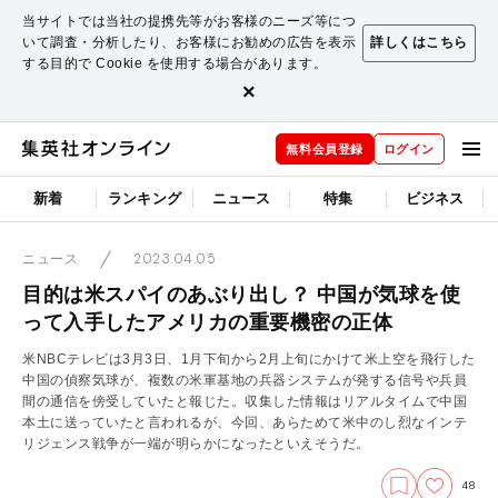
当サイトでは当社の提携先等がお客様のニーズ等につ
いて調査・分析したり、お客様にお勧めの広告を表示
詳しくはこちら
する目的で Cookie を使用する場合があります。
×
無料会員登録
ログイン
新着
ランキング
ニュース
特集
ビジネス
2023.04.05
ニュース
目的は米スパイのあぶり出し？ 中国が気球を使
って入手したアメリカの重要機密の正体
米NBCテレビは3月3日、1月下旬から2月上旬にかけて米上空を飛行した
中国の偵察気球が、複数の米軍基地の兵器システムが発する信号や兵員
間の通信を傍受していたと報じた。収集した情報はリアルタイムで中国
本土に送っていたと言われるが、今回、あらためて米中のし烈なインテ
リジェンス戦争が一端が明らかになったといえそうだ。
48