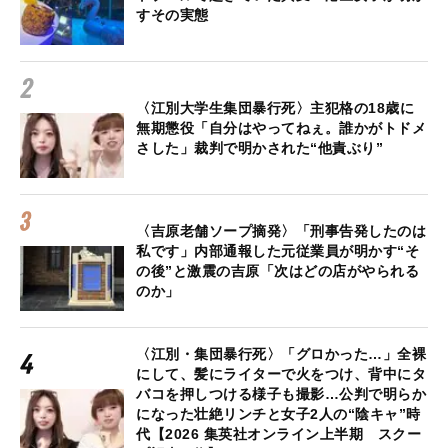
すその実態
〈江別大学生集団暴行死〉主犯格の18歳に
無期懲役「自分はやってねぇ。誰かがトドメ
さした」裁判で明かされた“他責ぶり”
〈吉原老舗ソープ摘発〉「刑事告発したのは
私です」内部通報した元従業員が明かす“そ
の後”と激震の吉原「次はどの店がやられる
のか」
〈江別・集団暴行死〉「グロかった…」全裸
にして、髪にライターで火をつけ、背中にタ
バコを押しつける様子も撮影…公判で明らか
になった壮絶リンチと女子2人の“陰キャ”時
代【2026 集英社オンライン上半期 スクー