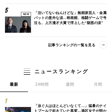
「泣いてないねんけどな」無頼派芸人・金属
NEW
バットの意外な涙…映画館、格闘ゲームで号
泣も、上方漫才大賞で浮上した“疑惑の涙”
記事ランキングの一覧を見る
ニュースランキング
最新
24時間
週間
月間
「泳ぐ人はほとんどいなくて…」猛暑のナイ
トプールで起きていた異変…港区女子が明か