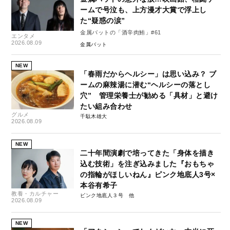
ームで号泣も、上方漫才大賞で浮上し
た“疑惑の涙”
金属バットの「酒辛肉鮪」#61
エンタメ
2026.08.09
金属バット
NEW
「春雨だからヘルシー」は思い込み？ ブ
ームの麻辣湯に潜む“ヘルシーの落とし
穴” 管理栄養士が勧める「具材」と避け
たい組み合わせ
グルメ
千駄木雄大
2026.08.09
NEW
二十年間演劇で培ってきた「身体を描き
込む技術」を注ぎ込みました『おもちゃ
の指輪がほしいねん』ピンク地底人3号×
本谷有希子
教養・カルチャー
ピンク地底人３号
2026.08.09
NEW