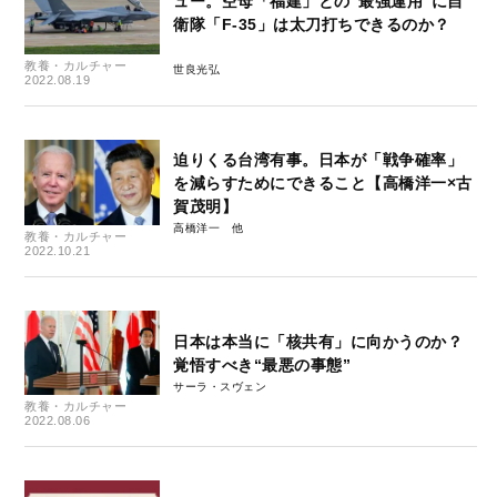
ュー。空母「福建」との”最強運用”に自
衛隊「F-35」は太刀打ちできるのか？
教養・カルチャー
世良光弘
2022.08.19
迫りくる台湾有事。日本が「戦争確率」
を減らすためにできること【高橋洋一×古
賀茂明】
高橋洋一
教養・カルチャー
2022.10.21
日本は本当に「核共有」に向かうのか？
覚悟すべき“最悪の事態”
サーラ・スヴェン
教養・カルチャー
2022.08.06