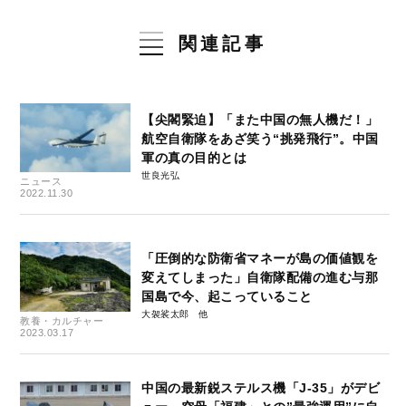
関連記事
【尖閣緊迫】「また中国の無人機だ！」
航空自衛隊をあざ笑う“挑発飛行”。中国
軍の真の目的とは
世良光弘
ニュース
2022.11.30
「圧倒的な防衛省マネーが島の価値観を
変えてしまった」自衛隊配備の進む与那
国島で今、起こっていること
大袈裟太郎
教養・カルチャー
2023.03.17
中国の最新鋭ステルス機「J-35」がデビ