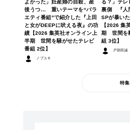
よかった」妊産婦の自殺、産
る？」テレ
後うつ… 重いテーマを“バラ
裏側 『人
エティ番組”で紹介した『上田
SPが暴い
と女がDEEPに吠える夜』の功
【2026 
績【2026 集英社オンライン上
期 世間を
半期 世間を騒がせたテレビ
組 3位】
番組 2位】
戸部田誠
ノブユキ
特集