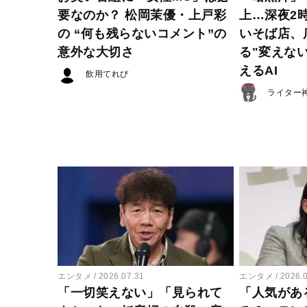
要なのか？ 松岡茉優・上戸彩
上…深夜2
の “何も残らないコメント”の
いそば店、
意外な大切さ
る"変えな
えるAI
飲用てれび
ライター
エンタメ
2026.07.31
エンタメ
2026.
「一切笑えない」「見られて
「人気があ