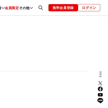
無料会員登録
ログイン
画
会員限定
その他
ファッション
恋愛・結婚
編集部
お知らせ