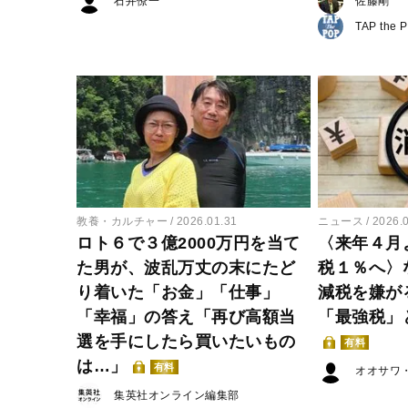
石井僚一
佐藤剛
TAP the 
教養・カルチャー
2026.01.31
ニュース
2026.
ロト６で３億2000万円を当て
〈来年４月
た男が、波乱万丈の末にたど
税１％へ〉
り着いた「お金」「仕事」
減税を嫌が
「幸福」の答え「再び高額当
「最強税」
選を手にしたら買いたいもの
有料
は…」
有料
オオサワ
集英社オンライン編集部