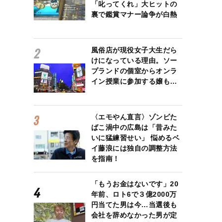
「叱ってくれ」大ヒットの
裏で鑑賞マナー論争が白熱
風俗店が現役女子大生だら
けになっている理由。ソー
プランドの個室からオンラ
イン授業に参加する嬢も…
〈エモやん直言〉ゾンビた
ばこ渦中の広島は「昔みた
いに猛練習せい」 悩めるベ
イ藤浪には独自の調整方法
を指南！
「もうお金はないです」20
年前、ロト6で３億2000万
円当てた男は今…当選後も
会社を辞めなかった男が定