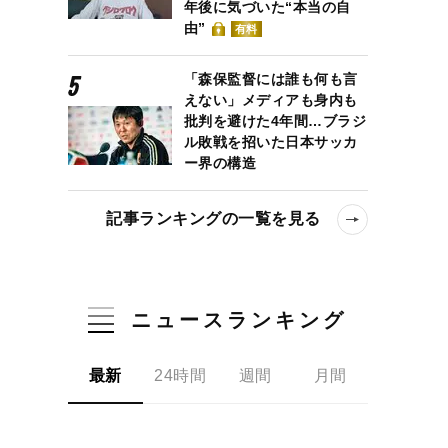
年後に気づいた“本当の自
由”
有料
「森保監督には誰も何も言
えない」メディアも身内も
批判を避けた4年間…ブラジ
ル敗戦を招いた日本サッカ
ー界の構造
記事ランキングの一覧を見る
ニュースランキング
最新
24時間
週間
月間