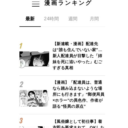
漫画ランキング
最新
24時間
週間
月間
【新連載・漫画】配達先
は“誰も住んでいない家”…
新人配達員が目撃した「姉
妹を死に追いやった」むご
すぎる真相
【漫画】「配達員は、普通
なら踏み込まないような場
所にも行きます」“郵便局員
×ホラー”の異色作、作者が
語る“怪異の原点”
【風俗嬢として初仕事】着
衣即を要求されて、OKした