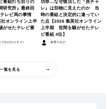
ビ番組打ち切りの
功罪…なぜ復活した『炎チャ
間研究所』最終回
レ』は別物に見えたのか 当
たテレビ局の事情
時の番組と決定的に違ってい
集英社オンライン上半
た点【2026 集英社オンライン
騒がせたテレビ番
上半期 世間を騒がせたテレ
ビ番組 4位】
（てれびのスキマ）
飲用てれび
一覧を見る