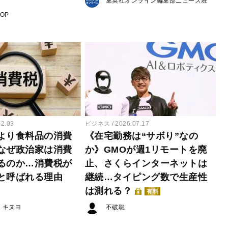
集英社オンライン編集部ニュース班
POP
02.03
ビジネス
2026.07.17
より食料品の消費
《在宅勤務は“サボり”なの
なぜ政治家は消費
か》GMOが週1リモートを廃
るのか…消費税が
止、さくらインターネットは
と呼ばれる理由
継続…タイピング数で生産性
は測れる？
有料
・キヌヨ
不破聡