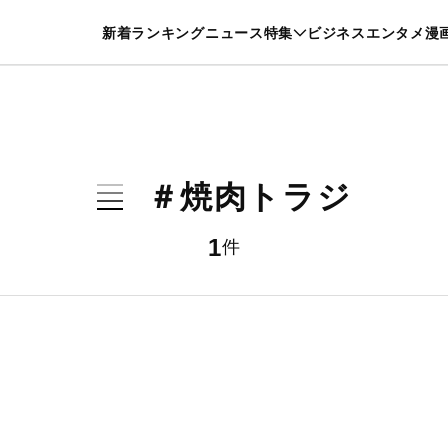
特集一覧を見る
漫画一覧を見る
新着
ランキング
ニュース
特集
ビジネス
エンタメ
漫
養・カルチャー
暮らし
スポーツ
ヘルスケア
美容
グルメ
＃焼肉トラジ
1
件