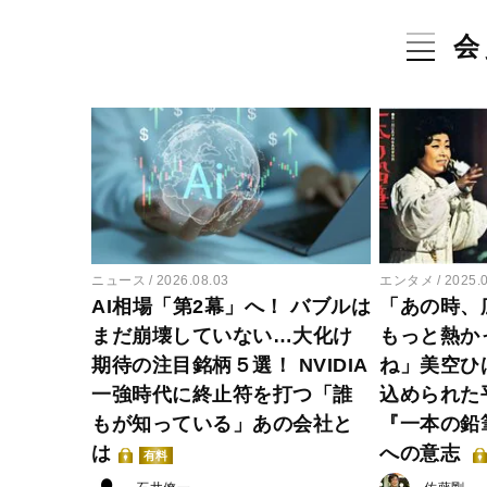
会
ニュース
2026.08.03
エンタメ
2025.
AI相場「第2幕」へ！ バブルは
「あの時、
まだ崩壊していない…大化け
もっと熱か
期待の注目銘柄５選！ NVIDIA
ね」美空ひ
一強時代に終止符を打つ「誰
込められた
もが知っている」あの会社と
『一本の鉛
は
への意志
有料