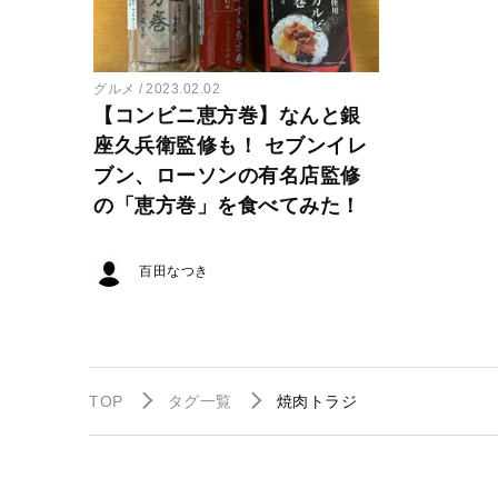
グルメ
2023.02.02
【コンビニ恵方巻】なんと銀
座久兵衛監修も！ セブンイレ
ブン、ローソンの有名店監修
の「恵方巻」を食べてみた！
百田なつき
TOP
タグ一覧
焼肉トラジ