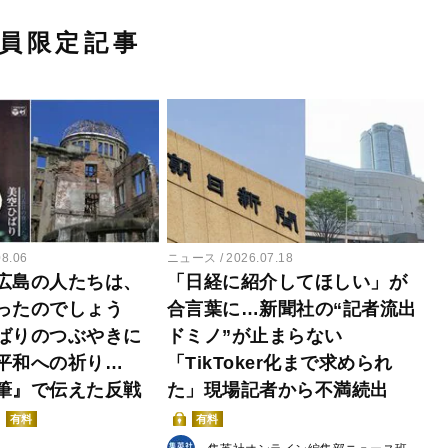
員限定記事
08.06
ニュース
2026.07.18
広島の人たちは、
「日経に紹介してほしい」が
ったのでしょう
合言葉に…新聞社の“記者流出
ばりのつぶやきに
ドミノ”が止まらない
平和への祈り…
「TikToker化まで求められ
筆』で伝えた反戦
た」現場記者から不満続出
有料
有料