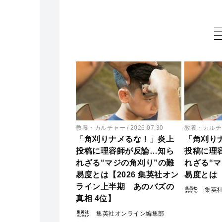
教養・カルチャー
2026.07.30
教養・カルチ
「角刈りナメるな！」炎上
「角刈り
投稿に理容師が反論…知ら
投稿に理
れざる“マジの角刈り”の難
れざる“
易度とは【2026 集英社オン
易度とは
ライン上半期 あのバズの
集英
真相 4位】
集英社オンライン編集部