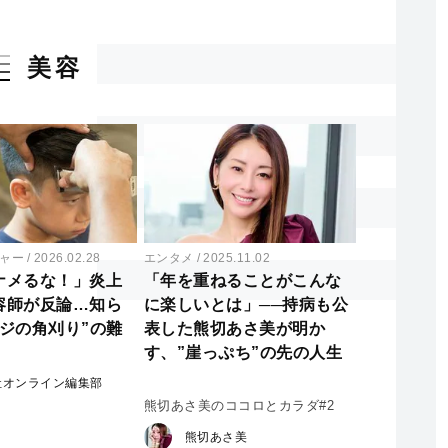
美容
ャー
2026.02.28
エンタメ
2025.11.02
ナメるな！」炎上
「年を重ねることがこんな
容師が反論…知ら
に楽しいとは」──持病も公
マジの角刈り”の難
表した熊切あさ美が明か
す、”崖っぷち”の先の人生
社オンライン編集部
熊切あさ美のココロとカラダ#2
熊切あさ美