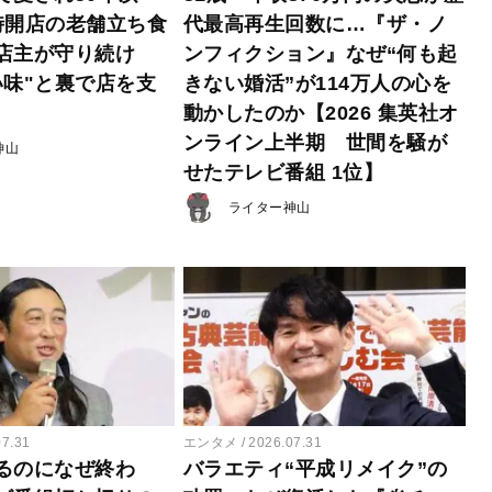
時開店の老舗立ち食
代最高再生回数に…『ザ・ノ
店主が守り続け
ンフィクション』なぜ“何も起
い味"と裏で店を支
きない婚活”が114万人の心を
動かしたのか【2026 集英社オ
ンライン上半期 世間を騒が
神山
せたテレビ番組 1位】
ライター神山
07.31
エンタメ
2026.07.31
るのになぜ終わ
バラエティ“平成リメイク”の