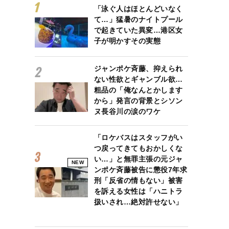
「泳ぐ人はほとんどいなく
て…」猛暑のナイトプール
で起きていた異変…港区女
子が明かすその実態
ジャンポケ斉藤、抑えられ
ない性欲とギャンブル欲…
粗品の「俺なんとかします
から」発言の背景とシソン
ヌ長谷川の涙のワケ
「ロケバスはスタッフがい
つ戻ってきてもおかしくな
い…」と無罪主張の元ジャ
NEW
ンポケ斉藤被告に懲役7年求
刑「反省の情もない」被害
を訴える女性は「ハニトラ
扱いされ…絶対許せない」