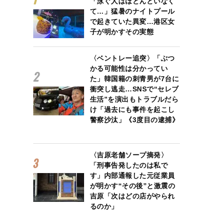
「泳ぐ人はほとんどいなく
て…」猛暑のナイトプール
で起きていた異変…港区女
子が明かすその実態
〈ベントレー追突〉「ぶつ
かる可能性は分かってい
た」韓国籍の刺青男が7台に
衝突し逃走…SNSで“セレブ
生活”を演出もトラブルだら
け「過去にも事件を起こし
警察沙汰」《3度目の逮捕》
〈吉原老舗ソープ摘発〉
「刑事告発したのは私で
す」内部通報した元従業員
が明かす“その後”と激震の
吉原「次はどの店がやられ
るのか」