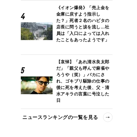
《イオン爆発》「売上金を
金庫に戻すよう指示し
た？」死者２名のハビタの
店長に問うと涙を流し…社
員は「入口によっては入れ
たこともあったようです」
【哀悼】「あれ清水良太郎
だ」「親父も呼んで麻雀や
ろうや（笑）」バカにさ
れ、ゴキブリ駆除の仕事の
後に死を考えた後、父・清
水アキラの言葉に号泣した
日
ニュースランキングの一覧を見る