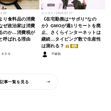
02.03
ビジネス
2026.07.17
より食料品の消費
《在宅勤務は“サボり”なの
なぜ政治家は消費
か》GMOが週1リモートを廃
るのか…消費税が
止、さくらインターネットは
と呼ばれる理由
継続…タイピング数で生産性
は測れる？
有料
・キヌヨ
不破聡
記事一覧を見る