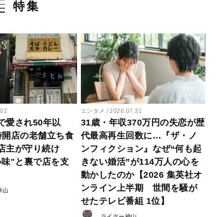
特集
.02
エンタメ
2026.07.31
で愛され50年以
31歳・年収370万円の失恋が歴
時開店の老舗立ち食
代最高再生回数に…『ザ・ノ
店主が守り続け
ンフィクション』なぜ“何も起
い味"と裏で店を支
きない婚活”が114万人の心を
動かしたのか【2026 集英社オ
ンライン上半期 世間を騒が
神山
せたテレビ番組 1位】
ライター神山