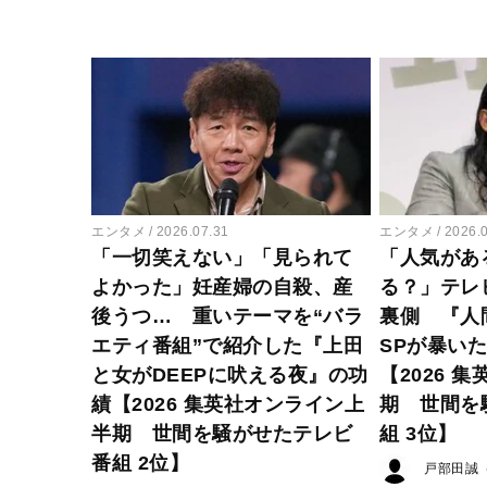
エンタメ
2026.07.31
エンタメ
2026.
「一切笑えない」「見られて
「人気があ
よかった」妊産婦の自殺、産
る？」テレ
後うつ… 重いテーマを“バラ
裏側 『人
エティ番組”で紹介した『上田
SPが暴い
と女がDEEPに吠える夜』の功
【2026 
績【2026 集英社オンライン上
期 世間を
半期 世間を騒がせたテレビ
組 3位】
番組 2位】
戸部田誠