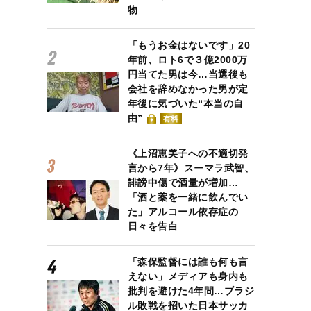
物
「もうお金はないです」20
年前、ロト6で３億2000万
円当てた男は今…当選後も
会社を辞めなかった男が定
年後に気づいた“本当の自
由”
有料
《上沼恵美子への不適切発
言から7年》スーマラ武智、
誹謗中傷で酒量が増加…
「酒と薬を一緒に飲んでい
た」アルコール依存症の
日々を告白
「森保監督には誰も何も言
えない」メディアも身内も
批判を避けた4年間…ブラジ
ル敗戦を招いた日本サッカ