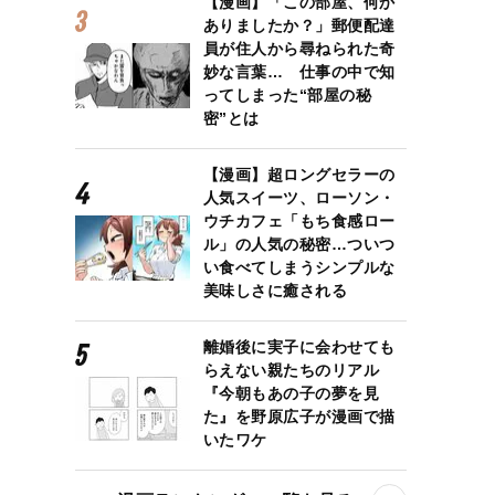
【漫画】「この部屋、何か
ありましたか？」郵便配達
員が住人から尋ねられた奇
妙な言葉… 仕事の中で知
ってしまった“部屋の秘
密”とは
【漫画】超ロングセラーの
人気スイーツ、ローソン・
ウチカフェ「もち食感ロー
ル」の人気の秘密…ついつ
い食べてしまうシンプルな
美味しさに癒される
離婚後に実子に会わせても
らえない親たちのリアル
『今朝もあの子の夢を見
た』を野原広子が漫画で描
いたワケ