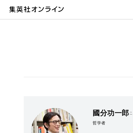
教
國分功一郎
こ
哲学者