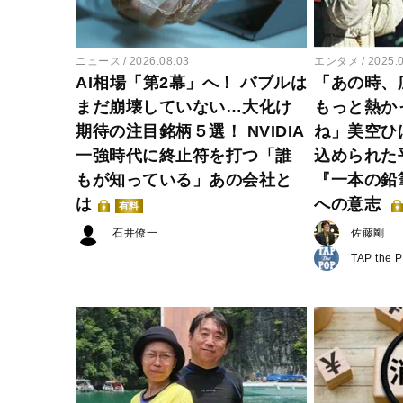
ニュース
2026.08.03
エンタメ
2025.
AI相場「第2幕」へ！ バブルは
「あの時、
まだ崩壊していない…大化け
もっと熱か
期待の注目銘柄５選！ NVIDIA
ね」美空ひ
一強時代に終止符を打つ「誰
込められた
もが知っている」あの会社と
『一本の鉛
は
への意志
有料
石井僚一
佐藤剛
TAP the 