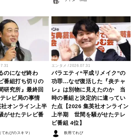
07.31
エンタメ
2026.07.31
るのになぜ終わ
バラエティ“平成リメイク”の
ビ番組打ち切りの
功罪…なぜ復活した『炎チャ
間研究所』最終回
レ』は別物に見えたのか 当
たテレビ局の事情
時の番組と決定的に違ってい
集英社オンライン上半
た点【2026 集英社オンライン
騒がせたテレビ番
上半期 世間を騒がせたテレ
ビ番組 4位】
（てれびのスキマ）
飲用てれび