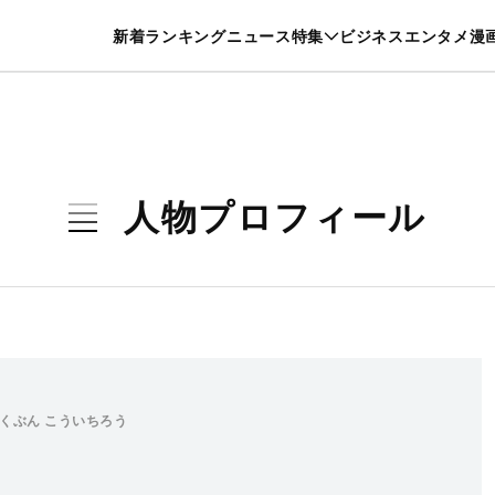
特集一覧を見る
漫画一覧を見る
新着
ランキング
ニュース
特集
ビジネス
エンタメ
漫
養・カルチャー
暮らし
スポーツ
ヘルスケア
美容
グルメ
人物プロフィール
くぶん こういちろう