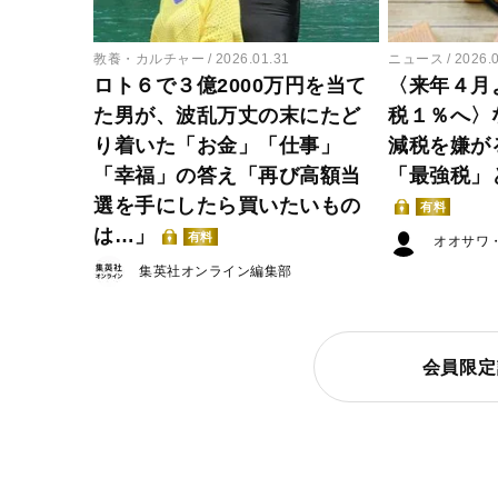
教養・カルチャー
2026.01.31
ニュース
2026.
ロト６で３億2000万円を当て
〈来年４月
た男が、波乱万丈の末にたど
税１％へ〉
り着いた「お金」「仕事」
減税を嫌が
「幸福」の答え「再び高額当
「最強税」
選を手にしたら買いたいもの
有料
は…」
有料
オオサワ
集英社オンライン編集部
会員限定