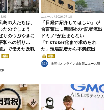
08.06
ニュース
2026.07.18
広島の人たちは、
「日経に紹介してほしい」が
ったのでしょう
合言葉に…新聞社の“記者流出
ばりのつぶやきに
ドミノ”が止まらない
平和への祈り…
「TikToker化まで求められ
筆』で伝えた反戦
た」現場記者から不満続出
有料
有料
集英社オンライン編集部ニュース班
POP