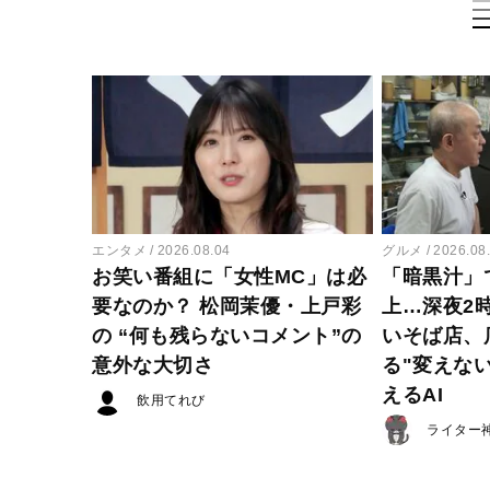
エンタメ
2026.08.04
グルメ
2026.08
お笑い番組に「女性MC」は必
「暗黒汁」
要なのか？ 松岡茉優・上戸彩
上…深夜2
の “何も残らないコメント”の
いそば店、
意外な大切さ
る"変えな
えるAI
飲用てれび
ライター