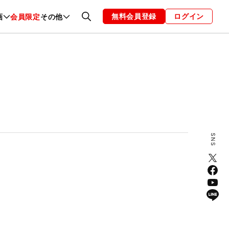
無料会員登録
ログイン
画
会員限定
その他
ファッション
恋愛・結婚
編集部
お知らせ