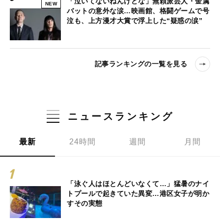
「泣いてないねんけどな」無頼派芸人・金属
NEW
バットの意外な涙…映画館、格闘ゲームで号
泣も、上方漫才大賞で浮上した“疑惑の涙”
記事ランキングの一覧を見る
ニュースランキング
最新
24時間
週間
月間
「泳ぐ人はほとんどいなくて…」猛暑のナイ
トプールで起きていた異変…港区女子が明か
すその実態