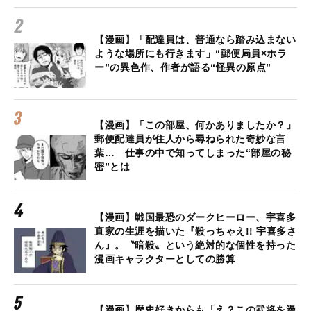
【漫画】「配達員は、普通なら踏み込まない
ような場所にも行きます」“郵便局員×ホラ
ー”の異色作、作者が語る“怪異の原点”
【漫画】「この部屋、何かありましたか？」
郵便配達員が住人から尋ねられた奇妙な言
葉… 仕事の中で知ってしまった“部屋の秘
密”とは
【漫画】戦国最恐のダークヒーロー、宇喜多
直家の生涯を描いた『殺っちゃえ!! 宇喜多さ
ん』。〝暗殺〟という絶対的な個性を持った
漫画キャラクターとしての勝算
【漫画】歴史好きからも「え？この武将を漫