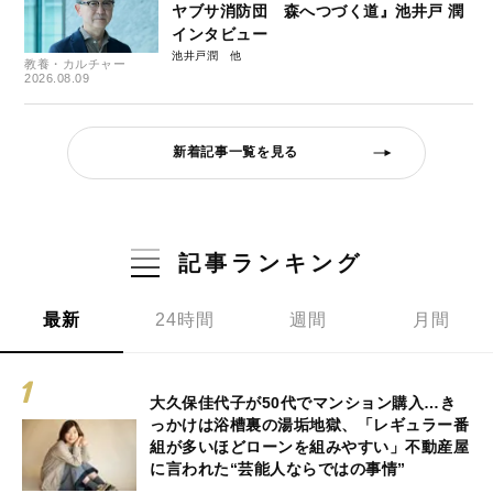
ヤブサ消防団 森へつづく道』池井戸 潤
インタビュー
池井戸潤
教養・カルチャー
2026.08.09
新着記事一覧を見る
記事ランキング
最新
24時間
週間
月間
大久保佳代子が50代でマンション購入…き
っかけは浴槽裏の湯垢地獄、「レギュラー番
組が多いほどローンを組みやすい」不動産屋
に言われた“芸能人ならではの事情”