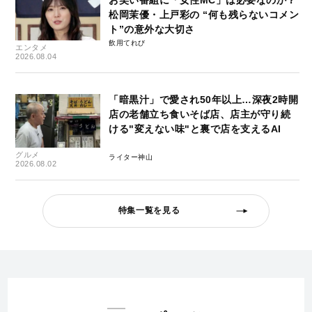
松岡茉優・上戸彩の “何も残らないコメン
ト”の意外な大切さ
飲用てれび
エンタメ
2026.08.04
「暗黒汁」で愛され50年以上…深夜2時開
店の老舗立ち食いそば店、店主が守り続
ける"変えない味"と裏で店を支えるAI
グルメ
ライター神山
2026.08.02
特集一覧を見る