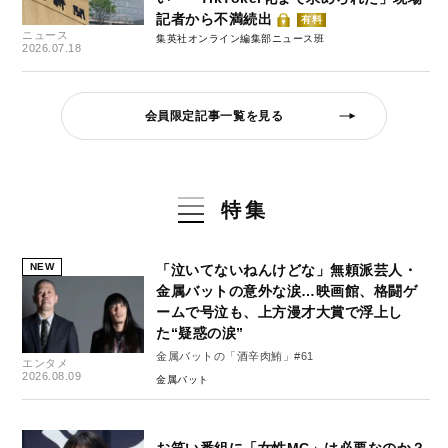
記者から不満続出
有料
ニュース
集英社オンライン編集部ニュース班
2026.07.18
会員限定記事一覧を見る
特集
NEW
「泣いてないねんけどな」無頼派芸人・
金属バットの意外な涙…映画館、格闘ゲ
ームで号泣も、上方漫才大賞で浮上し
た“疑惑の涙”
金属バットの「酒辛肉鮪」#61
エンタメ
2026.08.09
金属バット
お笑い番組に「女性MC」は必要なのか？