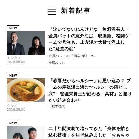
新着記事
NEW
「泣いてないねんけどな」無頼派芸人・
金属バットの意外な涙…映画館、格闘ゲ
ームで号泣も、上方漫才大賞で浮上し
た“疑惑の涙”
金属バットの「酒辛肉鮪」#61
エンタメ
2026.08.09
金属バット
NEW
「春雨だからヘルシー」は思い込み？ ブ
ームの麻辣湯に潜む“ヘルシーの落とし
穴” 管理栄養士が勧める「具材」と避け
たい組み合わせ
グルメ
千駄木雄大
2026.08.09
NEW
二十年間演劇で培ってきた「身体を描き
込む技術」を注ぎ込みました『おもちゃ