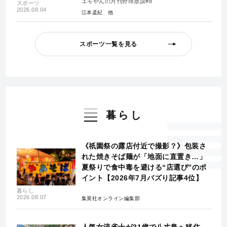
エモやんの月刊野球放談#8
スポーツ
2026.08.04
江本孟紀
スポーツ一覧を見る
暮らし
《祇園祭の露店付近で撮影？》包装さ
れた焼きそば麺が「地面に直置き…」
夏祭りで食中毒を避ける“店選び”のポ
イント【2026年7月バズり記事4位】
暮らし
2026.08.07
集英社オンライン編集部