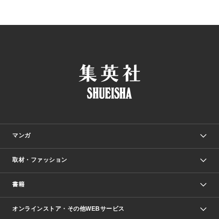
マンガ
取材・ファッション
少年マンガ
週刊少年ジャンプ
書籍
ファッション・美容
青年マンガ
ジャンプSQ.
Seventeen
週刊ヤングジャンプ
オンラインストア・その他WEBサービス
文芸・文庫・総合
芸能・情報・スポーツ
少女マンガ