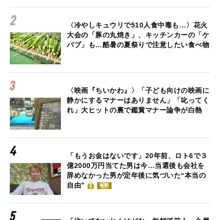
〈冷やしキュウリで510人食中毒も…〉花火
大会の「豚の丸焼き」、キッチンカーの「ケ
バブ」も…酷暑の夏祭りで注意したい食べ物
〈映画『ちいかわ』〉「子ども向けの映画に
静かにするマナーはありません」「叱ってく
れ」大ヒットの裏で鑑賞マナー論争が白熱
「もうお金はないです」20年前、ロト6で３
億2000万円当てた男は今…当選後も会社を
辞めなかった男が定年後に気づいた“本当の
自由”
有料