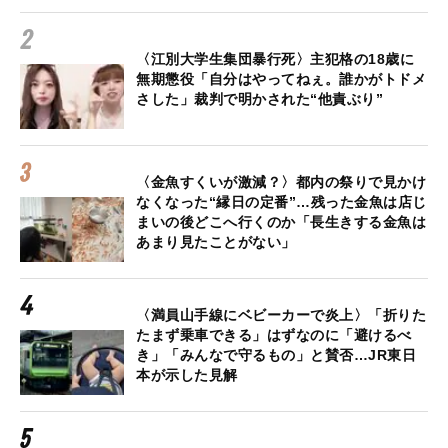
〈江別大学生集団暴行死〉主犯格の18歳に
無期懲役「自分はやってねぇ。誰かがトドメ
さした」裁判で明かされた“他責ぶり”
〈金魚すくいが激減？〉都内の祭りで見かけ
なくなった“縁日の定番”…残った金魚は店じ
まいの後どこへ行くのか「長生きする金魚は
あまり見たことがない」
〈満員山手線にベビーカーで炎上〉「折りた
たまず乗車できる」はずなのに「避けるべ
き」「みんなで守るもの」と賛否…JR東日
本が示した見解