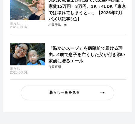
人気女流雀士が31歳で八丈島へ移住…
家賃15万円→3万円、1K→4LDK「東京
では壊れてしまうと…」【2026年7月
バズり記事3位】
暮らし
松岡千晶
2026.08.07
「温かいスープ」を病院前で届ける理
由…4歳で息子を亡くした父が付き添い
家族に贈るエール
加賀直樹
暮らし
2026.08.01
暮らし一覧を見る