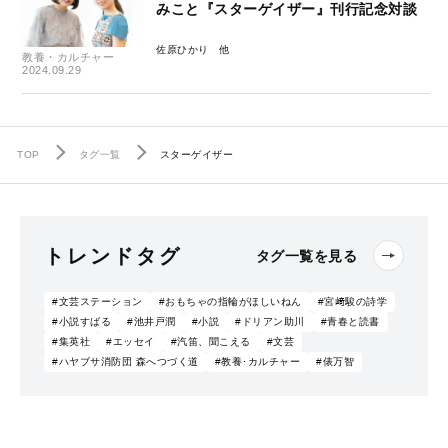
みこと『スターゲイザー』刊行記念対談
佐原ひかり
教養・カルチャー
2024.09.29
TOP
タグ一覧
スターゲイザー
トレンドタグ
タグ一覧を見る
#文芸ステーション
#おもちゃの指輪がほしいねん
#宮﨑駿の詩学
#小説すばる
#池井戸潤
#小説
#ドリアン助川
#青春と読書
#集英社
#エッセイ
#汽笛、聞こえる
#文芸
#ハヤブサ消防団 森へつづく道
#教養･カルチャー
#俵万智