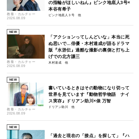
の指輪がほしいねん』ピンク地底人3号×
本谷有希子
教養・カルチャー
ピンク地底人３号
2026.08.09
NEW
「アクションってしんどいな」本当に死
ぬ思いで…俳優・木村達成が語るドラマ
版『水滸伝』過酷な撮影の裏側と打ち上
げでの北方謙三
教養・カルチャー
木村達成
2026.08.09
NEW
書いているときはその動物になり切って
世界を見ています『動物哲学物語 ナイ
ス実存』ドリアン助川×俵 万智
ドリアン助川
教養・カルチャー
2026.08.09
NEW
「過去と現在の「接点」を探して」『ハ