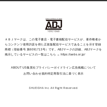
Vジャンプ
non-no Web
ヤングジャンプ定期購読デジタル
すばる
Myojo
オンラインストア
りぼん
学芸・ノンフィクション・新書
最強ジャンプ
女性マンガ
@BAILA
ヤンジャン＋
小説すばる
週プレNEWS
マーガレット
集英社OTOコンテンツ
集英社 学芸編集部
少年ジャンプ＋
その他WEBサービス
クッキー
ライトノベル・ノベライズ
MAQUIA ONLINE
となりのヤングジャンプ
集英社 文芸ステーション
週プレ グラジャパ！
別冊マーガレット
SHUEISHA MANGA-ART HERITAGE
集英社 ビジネス書
ゼブラック
ココハナ
SHUEISHA ADNAVI
SPUR.JP
集英社Webマガジン Cobalt
グランドジャンプ
web 集英社文庫
キッズ
web Sportiva
マンガMee
ジャンプキャラクターズストア
集英社新書
ジャンプルーキー！
月刊オフィスユー
ＡＢＪマークは、この電子書店・電子書籍配信サービスが、著作権者か
EDITOR'S LAB
LEE
集英社オレンジ文庫
ウルトラジャンプ
青春と読書
パラスポ＋！
らコンテンツ使用許諾を得た正規版配信サービスであることを示す登録
集英社みらい文庫
リマコミ＋
HAPPY PLUS STORE
集英社新書プラス
ジャンプTOON
商標（登録番号 第6091713号）です。ABJマークの詳細、ABJマークを
Marisol
シフォン文庫
アジア人物史
S-KIDS.LAND
マンガMeets
掲示しているサービスの一覧はこちら →
https://aebs.or.jp/
shueisha vox
よみタイ
S-MANGA
Web éclat
ダッシュエックス文庫
LEEマルシェ
kotoba
集英社ジャンプリミックス
ABOUT US
集英社プライバシーガイドライン
広告掲載について
T JAPAN:The New York Times Style Magazine
JUMP j BOOKS
お問い合わせ
規約
特定商取引法に基づく表示
SHOP Marisol
e!集英社
集英社コミック文庫
集英社女性誌ポータル
éclat premium
imidas
MEN'S NON-NO WEB
SHUEISHA Inc. All Right Reserved.
mirabella
UOMO
mirabella homme