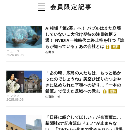
会員限定記事
AI相場「第2幕」へ！ バブルはまだ崩壊
していない…大化け期待の注目銘柄５
選！ NVIDIA一強時代に終止符を打つ「誰
もが知っている」あの会社とは
有料
ニュース
石井僚一
2026.08.03
「あの時、広島の人たちは、もっと熱か
ったのでしょうね」美空ひばりのつぶや
きに込められた平和への祈り…『一本の
鉛筆』で伝えた反戦への意志
有料
エンタメ
佐藤剛
2025.08.06
「日経に紹介してほしい」が合言葉に…
新聞社の“記者流出ドミノ”が止まらな
い 「TikToker化まで求められた」現場