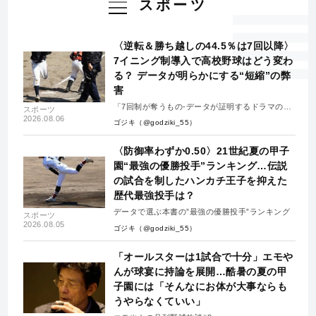
スポーツ
〈逆転＆勝ち越しの44.5％は7回以降〉
7イニング制導入で高校野球はどう変わ
る？ データが明らかにする“短縮”の弊
害
「7回制が奪うもの-データが証明するドラマの消
スポーツ
失-」
2026.08.06
ゴジキ（@godziki_55）
〈防御率わずか0.50〉21世紀夏の甲子
園“最強の優勝投手”ランキング…伝説
の試合を制したハンカチ王子を抑えた
歴代最強投手は？
データで選ぶ本書の”最強の優勝投手”ランキング
スポーツ
2026.08.05
ゴジキ（@godziki_55）
「オールスターは1試合で十分」エモや
んが球宴に持論を展開…酷暑の夏の甲
子園には「そんなにお体が大事ならも
うやらなくていい」