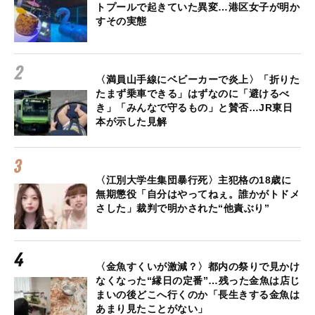
トプールで起きていた異変…港区女子が明か
すその実態
〈満員山手線にベビーカーで炎上〉「折りた
たまず乗車できる」はずなのに「避けるべ
き」「みんなで守るもの」と賛否…JR東日
本が示した見解
〈江別大学生集団暴行死〉主犯格の18歳に
無期懲役「自分はやってねぇ。誰かがトドメ
さした」裁判で明かされた“他責ぶり”
〈金魚すくいが激減？〉都内の祭りで見かけ
なくなった“縁日の定番”…残った金魚は店じ
まいの後どこへ行くのか「長生きする金魚は
あまり見たことがない」