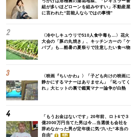
っかけは浴槽裏の湯垢地獄、「レギュラー番
組が多いほどローンを組みやすい」不動産屋
に言われた“芸能人ならではの事情”
〈冷やしキュウリで510人食中毒も…〉花火
大会の「豚の丸焼き」、キッチンカーの「ケ
バブ」も…酷暑の夏祭りで注意したい食べ物
〈映画『ちいかわ』〉「子ども向けの映画に
静かにするマナーはありません」「叱ってく
れ」大ヒットの裏で鑑賞マナー論争が白熱
「もうお金はないです」20年前、ロト6で３
億2000万円当てた男は今…当選後も会社を
辞めなかった男が定年後に気づいた“本当の
自由”
有料