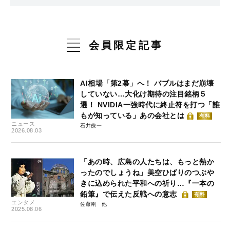
会員限定記事
AI相場「第2幕」へ！ バブルはまだ崩壊
していない…大化け期待の注目銘柄５
選！ NVIDIA一強時代に終止符を打つ「誰
もが知っている」あの会社とは
有料
ニュース
石井僚一
2026.08.03
「あの時、広島の人たちは、もっと熱か
ったのでしょうね」美空ひばりのつぶや
きに込められた平和への祈り…『一本の
鉛筆』で伝えた反戦への意志
有料
エンタメ
佐藤剛
2025.08.06