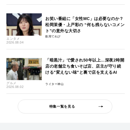
お笑い番組に「女性MC」は必要なのか？
松岡茉優・上戸彩の “何も残らないコメン
ト”の意外な大切さ
飲用てれび
エンタメ
2026.08.04
「暗黒汁」で愛され50年以上…深夜2時開
店の老舗立ち食いそば店、店主が守り続
ける"変えない味"と裏で店を支えるAI
グルメ
ライター神山
2026.08.02
特集一覧を見る