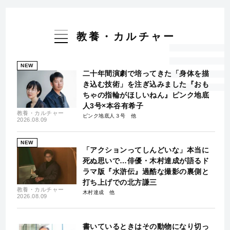
教養・カルチャー
NEW
二十年間演劇で培ってきた「身体を描
き込む技術」を注ぎ込みました『おも
ちゃの指輪がほしいねん』ピンク地底
人3号×本谷有希子
教養・カルチャー
ピンク地底人３号
2026.08.09
NEW
「アクションってしんどいな」本当に
死ぬ思いで…俳優・木村達成が語るド
ラマ版『水滸伝』過酷な撮影の裏側と
打ち上げでの北方謙三
教養・カルチャー
木村達成
2026.08.09
書いているときはその動物になり切っ