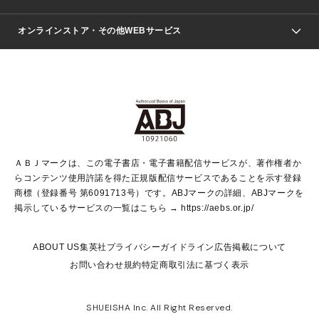
ジャンプSQ.
Seventeen
週刊ヤングジャンプ
オンラインストア・その他WEBサービス
文芸・文庫・総合
芸能・情報・スポーツ
少女マンガ
Vジャンプ
non-no Web
ヤングジャンプ定期購読デジタル
すばる
Myojo
オンラインストア
りぼん
学芸・ノンフィクション・新書
最強ジャンプ
女性マンガ
@BAILA
ヤンジャン＋
小説すばる
週プレNEWS
マーガレット
集英社OTOコンテンツ
集英社 学芸編集部
少年ジャンプ＋
その他WEBサービス
クッキー
ライトノベル・ノベライズ
MAQUIA ONLINE
となりのヤングジャンプ
集英社 文芸ステーション
週プレ グラジャパ！
別冊マーガレット
SHUEISHA MANGA-ART HERITAGE
集英社 ビジネス書
ゼブラック
ココハナ
SHUEISHA ADNAVI
SPUR.JP
集英社Webマガジン Cobalt
グランドジャンプ
web 集英社文庫
キッズ
web Sportiva
マンガMee
ジャンプキャラクターズストア
集英社新書
ジャンプルーキー！
月刊オフィスユー
ＡＢＪマークは、この電子書店・電子書籍配信サービスが、著作権者か
EDITOR'S LAB
LEE
集英社オレンジ文庫
ウルトラジャンプ
青春と読書
パラスポ＋！
らコンテンツ使用許諾を得た正規版配信サービスであることを示す登録
集英社みらい文庫
リマコミ＋
HAPPY PLUS STORE
集英社新書プラス
ジャンプTOON
商標（登録番号 第6091713号）です。ABJマークの詳細、ABJマークを
Marisol
シフォン文庫
アジア人物史
S-KIDS.LAND
マンガMeets
掲示しているサービスの一覧はこちら →
https://aebs.or.jp/
shueisha vox
よみタイ
S-MANGA
Web éclat
ダッシュエックス文庫
LEEマルシェ
kotoba
集英社ジャンプリミックス
ABOUT US
集英社プライバシーガイドライン
広告掲載について
T JAPAN:The New York Times Style Magazine
JUMP j BOOKS
お問い合わせ
規約
特定商取引法に基づく表示
SHOP Marisol
e!集英社
集英社コミック文庫
集英社女性誌ポータル
éclat premium
imidas
MEN'S NON-NO WEB
SHUEISHA Inc. All Right Reserved.