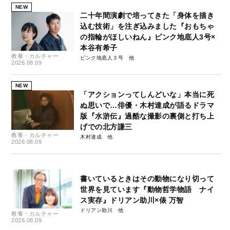
NEW
二十年間演劇で培ってきた「身体を描き
込む技術」を注ぎ込みました『おもちゃ
の指輪がほしいねん』ピンク地底人3号×
本谷有希子
教養・カルチャー
ピンク地底人３号
2026.08.09
NEW
「アクションってしんどいな」本当に死
ぬ思いで…俳優・木村達成が語るドラマ
版『水滸伝』過酷な撮影の裏側と打ち上
げでの北方謙三
教養・カルチャー
木村達成
2026.08.09
書いているときはその動物になり切って
世界を見ています『動物哲学物語 ナイ
ス実存』ドリアン助川×俵 万智
ドリアン助川
教養・カルチャー
2026.08.09