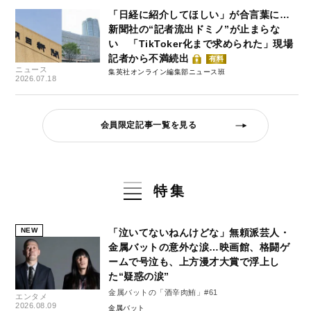
「日経に紹介してほしい」が合言葉に…
新聞社の“記者流出ドミノ”が止まらな
い 「TikToker化まで求められた」現場
記者から不満続出
有料
ニュース
集英社オンライン編集部ニュース班
2026.07.18
会員限定記事一覧を見る
特集
NEW
「泣いてないねんけどな」無頼派芸人・
金属バットの意外な涙…映画館、格闘ゲ
ームで号泣も、上方漫才大賞で浮上し
た“疑惑の涙”
金属バットの「酒辛肉鮪」#61
エンタメ
2026.08.09
金属バット