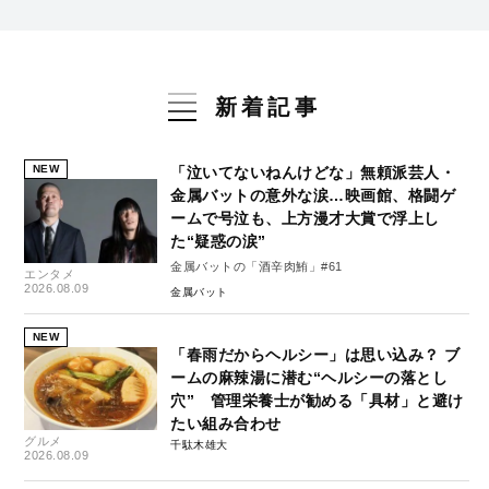
新着記事
NEW
「泣いてないねんけどな」無頼派芸人・
金属バットの意外な涙…映画館、格闘ゲ
ームで号泣も、上方漫才大賞で浮上し
た“疑惑の涙”
金属バットの「酒辛肉鮪」#61
エンタメ
2026.08.09
金属バット
NEW
「春雨だからヘルシー」は思い込み？ ブ
ームの麻辣湯に潜む“ヘルシーの落とし
穴” 管理栄養士が勧める「具材」と避け
たい組み合わせ
グルメ
千駄木雄大
2026.08.09