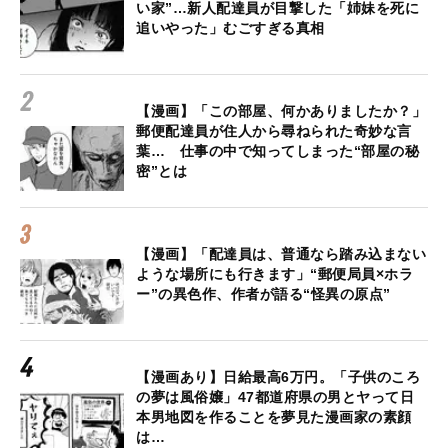
い家”…新人配達員が目撃した「姉妹を死に
追いやった」むごすぎる真相
【漫画】「この部屋、何かありましたか？」
郵便配達員が住人から尋ねられた奇妙な言
葉… 仕事の中で知ってしまった“部屋の秘
密”とは
【漫画】「配達員は、普通なら踏み込まない
ような場所にも行きます」“郵便局員×ホラ
ー”の異色作、作者が語る“怪異の原点”
【漫画あり】日給最高6万円。「子供のころ
の夢は風俗嬢」47都道府県の男とヤって日
本男地図を作ることを夢見た漫画家の素顔
は…