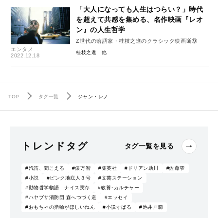
「大人になっても人生はつらい？」時代
を超えて共感を集める、名作映画『レオ
ン』の人生哲学
Z世代の落語家・桂枝之進のクラシック映画噺⑨
エンタメ
桂枝之進
2022.12.18
TOP
タグ一覧
ジャン・レノ
トレンドタグ
タグ一覧を見る
#汽笛、聞こえる
#俵万智
#集英社
#ドリアン助川
#佐藤雫
#小説
#ピンク地底人３号
#文芸ステーション
#動物哲学物語 ナイス実存
#教養･カルチャー
#ハヤブサ消防団 森へつづく道
#エッセイ
#おもちゃの指輪がほしいねん
#小説すばる
#池井戸潤