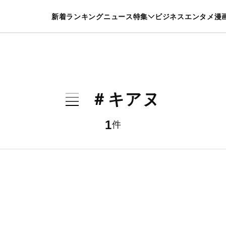
特集一覧を見る
漫画一覧を見る
新着
ランキング
ニュース
特集
ビジネス
エンタメ
漫
養・カルチャー
暮らし
スポーツ
ヘルスケア
美容
グルメ
＃キアヌ
1
件