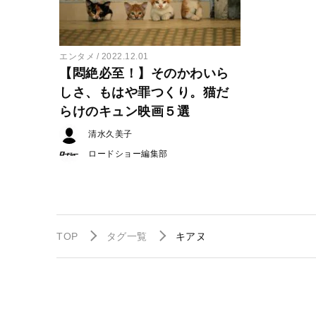
エンタメ
2022.12.01
【悶絶必至！】そのかわいら
しさ、もはや罪つくり。猫だ
らけのキュン映画５選
清水久美子
ロードショー編集部
TOP
タグ一覧
キアヌ