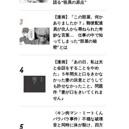
語る“怪異の原点”
【漫画】「この部屋、何か
ありましたか？」郵便配達
員が住人から尋ねられた奇
妙な言葉… 仕事の中で知
ってしまった“部屋の秘
密”とは
【漫画】「あの日、私は夫
と会話をすることをやめ
た」５年間夫と口をきかな
かった妻の決意とどうして
も許せなかったこと。問題
作『妻が口をきいてくれま
せん』
〈キン肉マン・ミートくん
バラバラ事件〉不穏な破壊
音と同時に体が裂け、四方