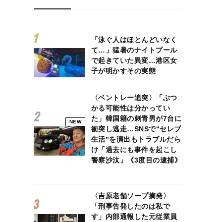
「泳ぐ人はほとんどいなく
て…」猛暑のナイトプール
で起きていた異変…港区女
子が明かすその実態
〈ベントレー追突〉「ぶつ
かる可能性は分かってい
た」韓国籍の刺青男が7台に
NEW
衝突し逃走…SNSで“セレブ
生活”を演出もトラブルだら
け「過去にも事件を起こし
警察沙汰」《3度目の逮捕》
〈吉原老舗ソープ摘発〉
「刑事告発したのは私で
す」内部通報した元従業員