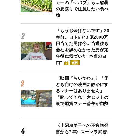
カーの「ケバブ」も…酷暑
の夏祭りで注意したい食べ
物
「もうお金はないです」20
年前、ロト6で３億2000万
円当てた男は今…当選後も
会社を辞めなかった男が定
年後に気づいた“本当の自
由”
有料
〈映画『ちいかわ』〉「子
ども向けの映画に静かにす
るマナーはありません」
「叱ってくれ」大ヒットの
裏で鑑賞マナー論争が白熱
《上沼恵美子への不適切発
言から7年》スーマラ武智、