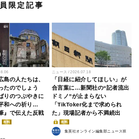
員限定記事
08.06
ニュース
2026.07.18
広島の人たちは、
「日経に紹介してほしい」が
ったのでしょう
合言葉に…新聞社の“記者流出
ばりのつぶやきに
ドミノ”が止まらない
平和への祈り…
「TikToker化まで求められ
筆』で伝えた反戦
た」現場記者から不満続出
有料
有料
集英社オンライン編集部ニュース班