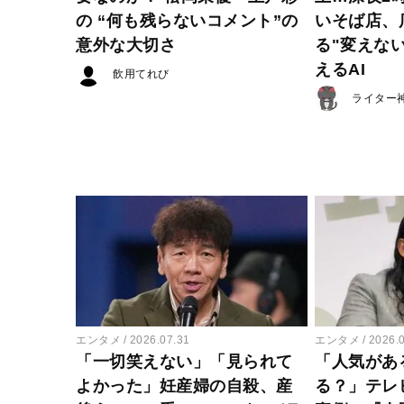
の “何も残らないコメント”の
いそば店、
意外な大切さ
る"変えな
えるAI
飲用てれび
ライター
エンタメ
2026.07.31
エンタメ
2026.
「一切笑えない」「見られて
「人気があ
よかった」妊産婦の自殺、産
る？」テレ