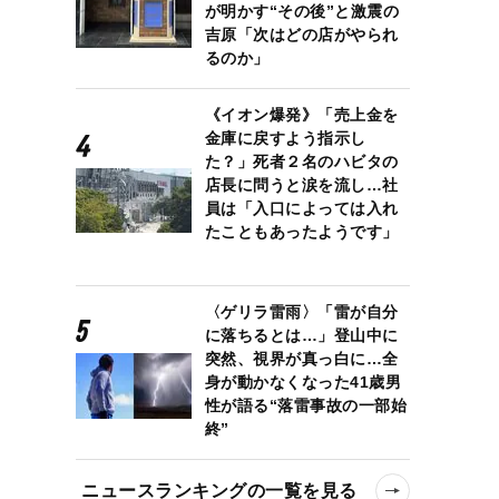
が明かす“その後”と激震の
吉原「次はどの店がやられ
るのか」
《イオン爆発》「売上金を
金庫に戻すよう指示し
た？」死者２名のハビタの
店長に問うと涙を流し…社
員は「入口によっては入れ
たこともあったようです」
〈ゲリラ雷雨〉「雷が自分
に落ちるとは…」登山中に
突然、視界が真っ白に…全
身が動かなくなった41歳男
性が語る“落雷事故の一部始
終”
ニュースランキングの一覧を見る