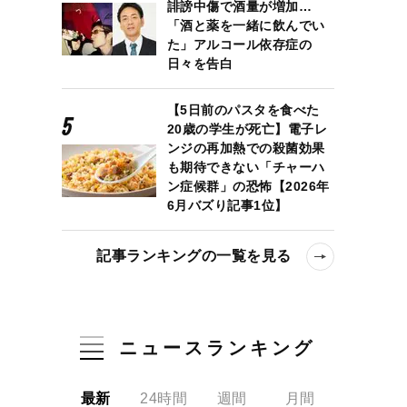
誹謗中傷で酒量が増加…
「酒と薬を一緒に飲んでい
た」アルコール依存症の
日々を告白
【5日前のパスタを食べた
20歳の学生が死亡】電子レ
ンジの再加熱での殺菌効果
も期待できない「チャーハ
ン症候群」の恐怖【2026年
6月バズり記事1位】
記事ランキングの一覧を見る
ニュースランキング
最新
24時間
週間
月間