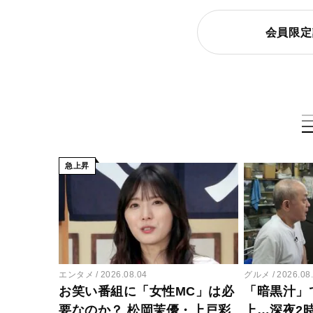
会員限定
急上昇
エンタメ
2026.08.04
グルメ
2026.08
お笑い番組に「女性MC」は必
「暗黒汁」
要なのか？ 松岡茉優・上戸彩
上…深夜2