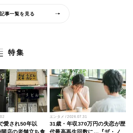
記事一覧を見る
特集
.02
エンタメ
2026.07.31
で愛され50年以
31歳・年収370万円の失恋が歴
時開店の老舗立ち食
代最高再生回数に…『ザ・ノ