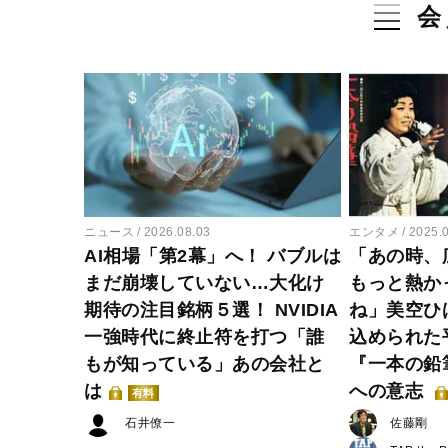
会
ニュース
2026.08.03
エンタメ
2025.
AI相場「第2幕」へ！ バブルは
「あの時、
まだ崩壊していない…大化け
もっと熱か
期待の注目銘柄５選！ NVIDIA
ね」美空ひ
一強時代に終止符を打つ「誰
込められた
もが知っている」あの会社と
『一本の鉛
は
への意志
有料
石井僚一
佐藤剛