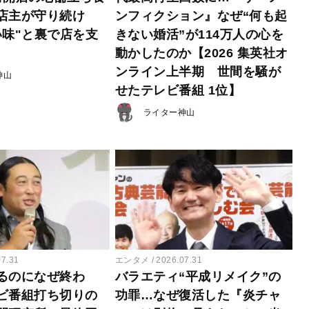
店主が守り続け
ンフィクション』なぜ“何も起
い味"と裏で店を支
きない婚活”が114万人の心を
動かしたのか【2026 集英社オ
ンライン上半期 世間を騒が
神山
せたテレビ番組 1位】
ライター神山
07.31
エンタメ
2026.07.31
るのになぜ終わ
バラエティ“平成リメイク”の
ビ番組打ち切りの
功罪…なぜ復活した『炎チャ