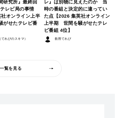
間研究所』最終回
レ』は別物に見えたのか 当
たテレビ局の事情
時の番組と決定的に違ってい
集英社オンライン上半
た点【2026 集英社オンライン
騒がせたテレビ番
上半期 世間を騒がせたテレ
ビ番組 4位】
（てれびのスキマ）
飲用てれび
一覧を見る