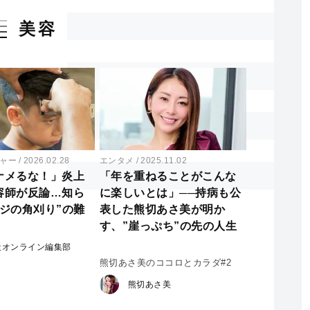
美容
ャー
2026.02.28
エンタメ
2025.11.02
ナメるな！」炎上
「年を重ねることがこんな
容師が反論…知ら
に楽しいとは」──持病も公
マジの角刈り”の難
表した熊切あさ美が明か
す、”崖っぷち”の先の人生
社オンライン編集部
熊切あさ美のココロとカラダ#2
熊切あさ美