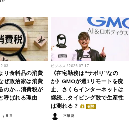
POP
02.03
ビジネス
2026.07.17
より食料品の消費
《在宅勤務は“サボり”なの
なぜ政治家は消費
か》GMOが週1リモートを廃
るのか…消費税が
止、さくらインターネットは
と呼ばれる理由
継続…タイピング数で生産性
は測れる？
有料
・キヌヨ
不破聡