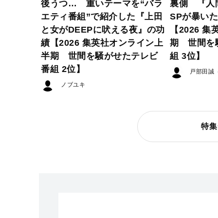
後うつ… 重いテーマを“バラ
裏側 『人
エティ番組”で紹介した『上田
SPが暴い
と女がDEEPに吠える夜』の功
【2026 
績【2026 集英社オンライン上
期 世間を
半期 世間を騒がせたテレビ
組 3位】
番組 2位】
戸部田誠
ノブユキ
特集