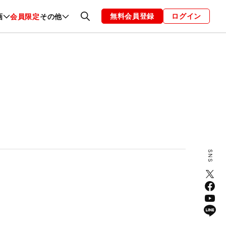
無料会員登録
ログイン
画
会員限定
その他
ファッション
恋愛・結婚
編集部
お知らせ