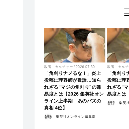
教養・カルチャー
2026.07.30
教養・カルチ
「角刈りナメるな！」炎上
「角刈り
投稿に理容師が反論…知ら
投稿に理
れざる“マジの角刈り”の難
れざる“
易度とは【2026 集英社オン
易度とは
ライン上半期 あのバズの
集英
真相 4位】
集英社オンライン編集部