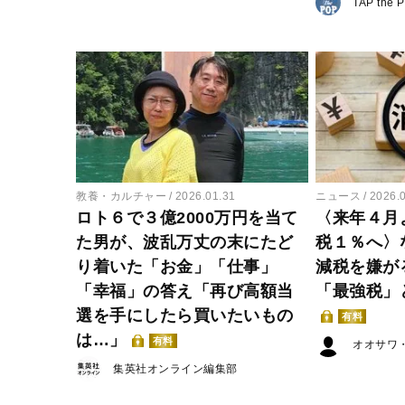
TAP the 
教養・カルチャー
2026.01.31
ニュース
2026.
ロト６で３億2000万円を当て
〈来年４月
た男が、波乱万丈の末にたど
税１％へ〉
り着いた「お金」「仕事」
減税を嫌が
「幸福」の答え「再び高額当
「最強税」
選を手にしたら買いたいもの
有料
は…」
有料
オオサワ
集英社オンライン編集部