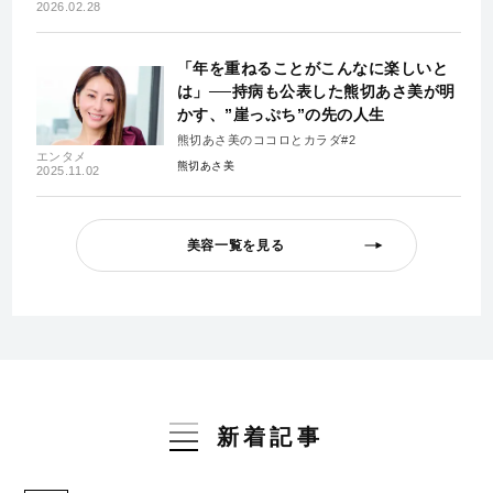
2026.02.28
「年を重ねることがこんなに楽しいと
は」──持病も公表した熊切あさ美が明
かす、”崖っぷち”の先の人生
熊切あさ美のココロとカラダ#2
エンタメ
熊切あさ美
2025.11.02
美容一覧を見る
新着記事