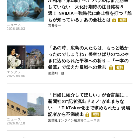
AI相場「第2幕」へ！ バブルはまだ崩壊
していない…大化け期待の注目銘柄５
選！ NVIDIA一強時代に終止符を打つ「誰
もが知っている」あの会社とは
有料
ニュース
石井僚一
2026.08.03
「あの時、広島の人たちは、もっと熱か
ったのでしょうね」美空ひばりのつぶや
きに込められた平和への祈り…『一本の
鉛筆』で伝えた反戦への意志
有料
エンタメ
佐藤剛
2025.08.06
「日経に紹介してほしい」が合言葉に…
新聞社の“記者流出ドミノ”が止まらな
い 「TikToker化まで求められた」現場
記者から不満続出
有料
ニュース
集英社オンライン編集部ニュース班
2026.07.18