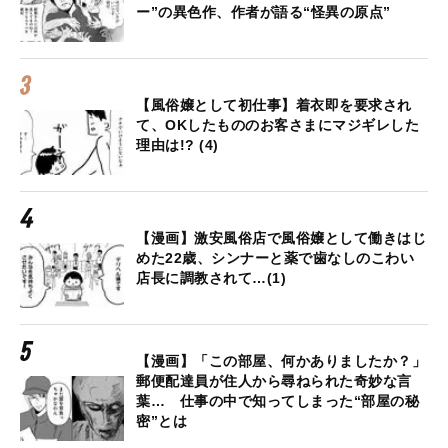
ー”の異色作、作者が語る“怪異の原点”
【風俗嬢として初仕事】着衣即を要求され
て、OKしたもののお客さまにマジギレした
理由は!? (4)
【漫画】激安風俗店で風俗嬢として働きはじ
めた22歳、シンナーと薬で歯なしのこわい
店長に調教されて…(1)
【漫画】「この部屋、何かありましたか？」
郵便配達員が住人から尋ねられた奇妙な言
葉… 仕事の中で知ってしまった“部屋の秘
密”とは