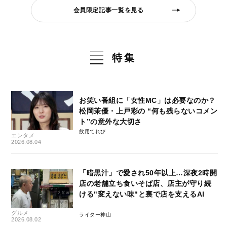
会員限定記事一覧を見る
特集
お笑い番組に「女性MC」は必要なのか？
松岡茉優・上戸彩の “何も残らないコメン
ト”の意外な大切さ
飲用てれび
エンタメ
2026.08.04
「暗黒汁」で愛され50年以上…深夜2時開
店の老舗立ち食いそば店、店主が守り続
ける"変えない味"と裏で店を支えるAI
グルメ
ライター神山
2026.08.02