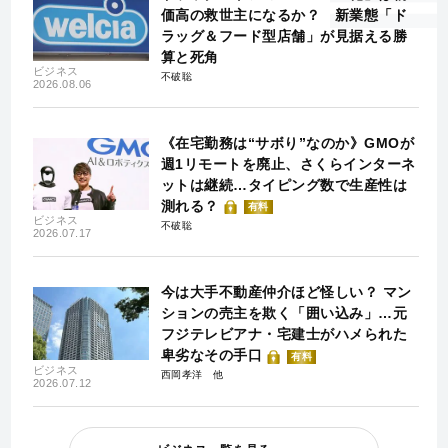
価高の救世主になるか？ 新業態「ド
ラッグ＆フード型店舗」が見据える勝
算と死角
ビジネス
不破聡
2026.08.06
《在宅勤務は“サボり”なのか》GMOが
週1リモートを廃止、さくらインターネ
ットは継続…タイピング数で生産性は
測れる？
有料
ビジネス
不破聡
2026.07.17
今は大手不動産仲介ほど怪しい？ マン
ションの売主を欺く「囲い込み」…元
フジテレビアナ・宅建士がハメられた
卑劣なその手口
有料
ビジネス
西岡孝洋
2026.07.12