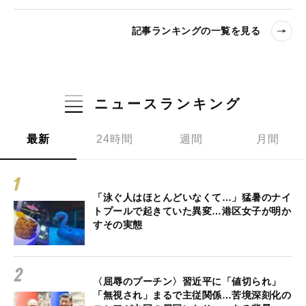
記事ランキングの一覧を見る
ニュースランキング
最新
24時間
週間
月間
「泳ぐ人はほとんどいなくて…」猛暑のナイ
トプールで起きていた異変…港区女子が明か
すその実態
〈屈辱のプーチン〉習近平に「値切られ」
「無視され」まるで主従関係…苦境深刻化の