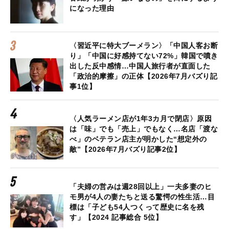
になった理由
〈習近平に特大ブーメラン〉「中国人客お断
り」「中国に好感持てない72%」韓国で噴き
出した反中感情…中国人旅行者が直面した
「政治的摩擦」の正体【2026年7月バズり記
事1位】
〈人気ラーメン店が1年3カ月で閉店〉原因
は「味」でも「売上」でもなく…名店「渡な
べ」のベテラン店主が明かした“想定外の
敵”【2026年7月バズり記事2位】
「夫婦の営みは週28回以上」一夫多妻のヒ
モ男が4人の妻たちと送る驚愕の性生活…目
標は「子ども54人つくって歴史に名を残
す」【2024 記事総合 5位】