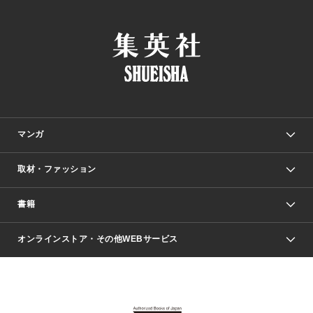
マンガ
取材・ファッション
少年マンガ
週刊少年ジャンプ
書籍
ファッション・美容
青年マンガ
ジャンプSQ.
Seventeen
週刊ヤングジャンプ
オンラインストア・その他WEBサービス
文芸・文庫・総合
芸能・情報・スポーツ
少女マンガ
Vジャンプ
non-no Web
ヤングジャンプ定期購読デジタル
すばる
Myojo
オンラインストア
りぼん
学芸・ノンフィクション・新書
最強ジャンプ
女性マンガ
@BAILA
ヤンジャン＋
小説すばる
週プレNEWS
マーガレット
集英社OTOコンテンツ
集英社 学芸編集部
少年ジャンプ＋