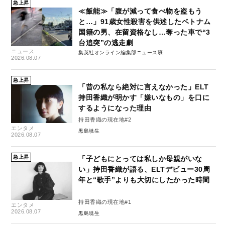
急上昇
≪飯能≫「腹が減って食べ物を盗もう
と…」91歳女性殺害を供述したベトナム
国籍の男、在留資格なし…奪った車で“3
台追突”の逃走劇
ニュース
集英社オンライン編集部ニュース班
2026.08.07
急上昇
「昔の私なら絶対に言えなかった」ELT
持田香織が明かす「嫌いなもの」を口に
するようになった理由
持田香織の現在地#2
エンタメ
黒島暁生
2026.08.07
急上昇
「子どもにとっては私しか母親がいな
い」持田香織が語る、ELTデビュー30周
年と“歌手”よりも大切にしたかった時間
持田香織の現在地#1
エンタメ
2026.08.07
黒島暁生