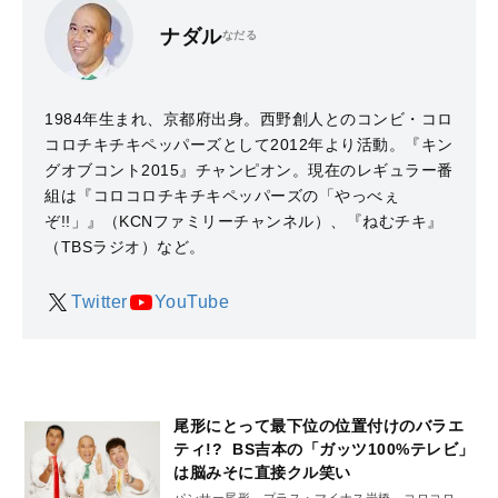
ナダル
なだる
1984年生まれ、京都府出身。西野創人とのコンビ・コロ
コロチキチキペッパーズとして2012年より活動。『キン
グオブコント2015』チャンピオン。現在のレギュラー番
組は『コロコロチキチキペッパーズの「やっべぇ
ぞ!!」』（KCNファミリーチャンネル）、『ねむチキ』
（TBSラジオ）など。
Twitter
YouTube
尾形にとって最下位の位置付けのバラエ
ティ!? BS吉本の「ガッツ100%テレビ」
は脳みそに直接クル笑い