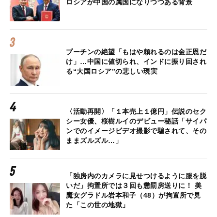
ロシアが中国の属国になりつつある背景
プーチンの絶望「もはや頼れるのは金正恩だ
け」…中国に値切られ、インドに振り回され
る“大国ロシア”の悲しい現実
〈活動再開〉「１本売上１億円」伝説のセク
シー女優、桜樹ルイのデビュー秘話「サイパ
ンでのイメージビデオ撮影で騙されて、その
ままズルズル…」
「独房内のカメラに見せつけるように服を脱
いだ」拘置所では３回も懲罰房送りに！ 美
魔女グラドル岩本和子（48）が拘置所で見
た「この世の地獄」