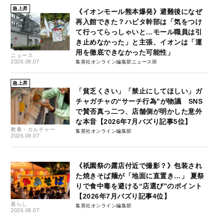
急上昇
《イオンモール熊本爆発》避難後になぜ
再入館できた？ハビタ幹部は「気をつけ
て行ってらっしゃいと…モール職員は引
き止めなかった」と主張、イオンは「運
用を徹底できなかった可能性」
ニュース
2026.08.07
集英社オンライン編集部ニュース班
急上昇
「貧乏くさい」「禁止にしてほしい」ガ
チャガチャの“サーチ行為”が物議 SNS
で賛否真っ二つ、店舗側が明かした意外
な本音【2026年7月バズり記事5位】
教養・カルチャー
集英社オンライン編集部
2026.08.07
《祇園祭の露店付近で撮影？》包装され
た焼きそば麺が「地面に直置き…」 夏祭
りで食中毒を避ける“店選び”のポイント
【2026年7月バズり記事4位】
暮らし
集英社オンライン編集部
2026.08.07