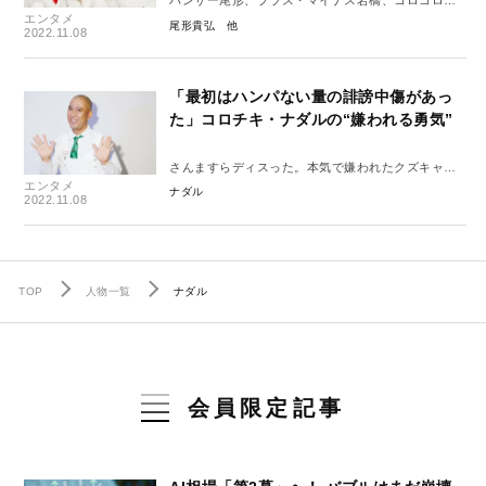
パンサー尾形、プラス・マイナス岩橋、コロコロチ
エンタメ
キチキペッパーズナダル。レギュラー3人インタビュ
尾形貴弘
2022.11.08
ー
「最初はハンパない量の誹謗中傷があっ
た」コロチキ・ナダルの“嫌われる勇気”
さんますらディスった。本気で嫌われたクズキャラ
エンタメ
の祖が見据える、この先
ナダル
2022.11.08
TOP
人物一覧
ナダル
会員限定記事