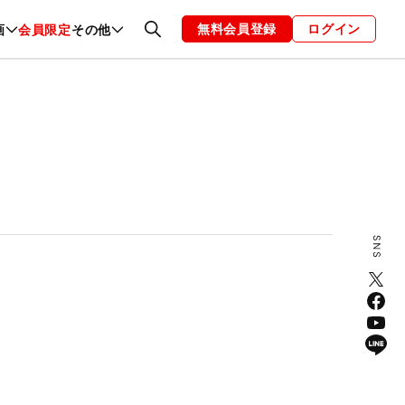
無料会員登録
ログイン
画
会員限定
その他
ファッション
恋愛・結婚
編集部
お知らせ