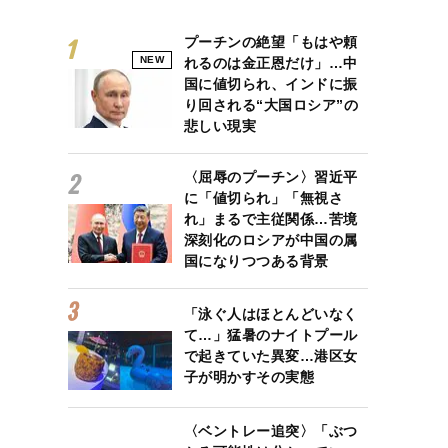
プーチンの絶望「もはや頼
NEW
れるのは金正恩だけ」…中
国に値切られ、インドに振
り回される“大国ロシア”の
悲しい現実
〈屈辱のプーチン〉習近平
に「値切られ」「無視さ
れ」まるで主従関係…苦境
深刻化のロシアが中国の属
国になりつつある背景
「泳ぐ人はほとんどいなく
て…」猛暑のナイトプール
で起きていた異変…港区女
子が明かすその実態
〈ベントレー追突〉「ぶつ