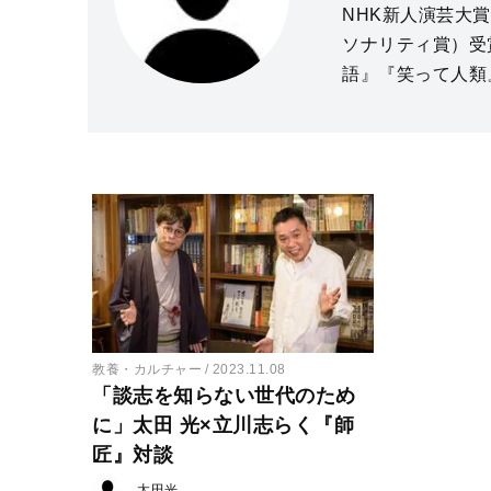
NHK新人演芸大
ソナリティ賞）受
語』『笑って人類
教養・カルチャー
2023.11.08
「談志を知らない世代のため
に」太田 光×立川志らく『師
匠』対談
太田光