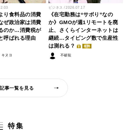
02.03
ビジネス
2026.07.17
より食料品の消費
《在宅勤務は“サボり”なの
なぜ政治家は消費
か》GMOが週1リモートを廃
るのか…消費税が
止、さくらインターネットは
と呼ばれる理由
継続…タイピング数で生産性
は測れる？
有料
・キヌヨ
不破聡
記事一覧を見る
特集