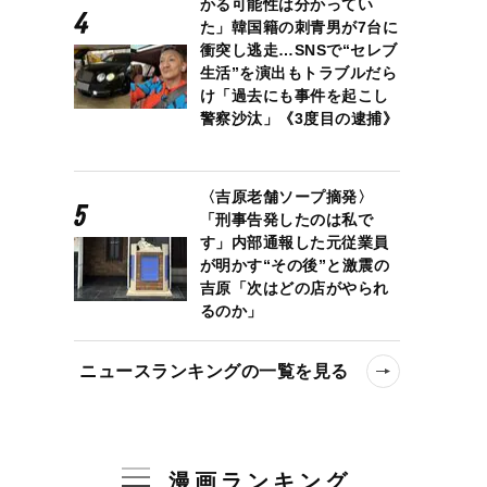
かる可能性は分かってい
た」韓国籍の刺青男が7台に
衝突し逃走…SNSで“セレブ
生活”を演出もトラブルだら
け「過去にも事件を起こし
警察沙汰」《3度目の逮捕》
〈吉原老舗ソープ摘発〉
「刑事告発したのは私で
す」内部通報した元従業員
が明かす“その後”と激震の
吉原「次はどの店がやられ
るのか」
ニュースランキングの一覧を見る
漫画ランキング