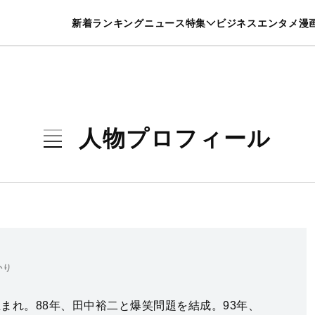
特集一覧を見る
漫画一覧を見る
新着
ランキング
ニュース
特集
ビジネス
エンタメ
漫
養・カルチャー
暮らし
スポーツ
ヘルスケア
美容
グルメ
人物プロフィール
かり
生まれ。88年、田中裕二と爆笑問題を結成。93年、