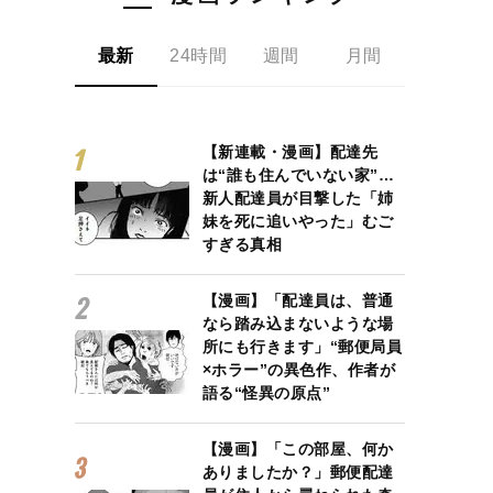
最新
24時間
週間
月間
【新連載・漫画】配達先
は“誰も住んでいない家”…
新人配達員が目撃した「姉
妹を死に追いやった」むご
すぎる真相
【漫画】「配達員は、普通
なら踏み込まないような場
所にも行きます」“郵便局員
×ホラー”の異色作、作者が
語る“怪異の原点”
【漫画】「この部屋、何か
ありましたか？」郵便配達