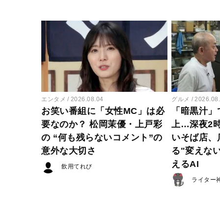
エンタメ
2026.08.04
グルメ
2026.08
お笑い番組に「女性MC」は必
「暗黒汁」
要なのか？ 松岡茉優・上戸彩
上…深夜2
の “何も残らないコメント”の
いそば店、
意外な大切さ
る"変えな
えるAI
飲用てれび
ライター