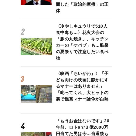
面した「政治的摩擦」の正
体
〈冷やしキュウリで510人
食中毒も…〉花火大会の
「豚の丸焼き」、キッチン
カーの「ケバブ」も…酷暑
の夏祭りで注意したい食べ
物
〈映画『ちいかわ』〉「子
ども向けの映画に静かにす
るマナーはありません」
「叱ってくれ」大ヒットの
裏で鑑賞マナー論争が白熱
「もうお金はないです」20
年前、ロト6で３億2000万
円当てた男は今…当選後も