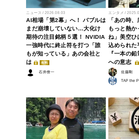
ニュース
2026.08.03
エンタメ
2025.
AI相場「第2幕」へ！ バブルは
「あの時、
まだ崩壊していない…大化け
もっと熱か
期待の注目銘柄５選！ NVIDIA
ね」美空ひ
一強時代に終止符を打つ「誰
込められた
もが知っている」あの会社と
『一本の鉛
は
への意志
有料
石井僚一
佐藤剛
TAP the 