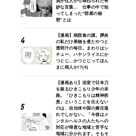
員が住人から尋ねられた奇
妙な言葉… 仕事の中で知
ってしまった“部屋の秘
密”とは
【漫画】病院食の謎。膵炎
の私だけ果物を煮たやつと
透明汁の毎日。まわりはシ
チュー、ハヤシライスにか
つとじ…かつとじってほん
まに病人か!?(4)
【漫画あり】浴室で日本刀
を振るひきこもり少年の末
路。「ひきこもりは精神疾
患」ということを伝えない
のは、自治体や国の責任逃
れでしかない。「今後はメ
ンタルヘルスの人たちへの
対応が得意な地域と苦手な
地域に分かれます。そもそ