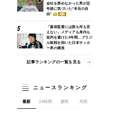
会社を辞めなかった男が定
年後に気づいた“本当の自
由”
有料
「森保監督には誰も何も言
えない」メディアも身内も
批判を避けた4年間…ブラジ
ル敗戦を招いた日本サッカ
ー界の構造
記事ランキングの一覧を見る
ニュースランキング
最新
24時間
週間
月間