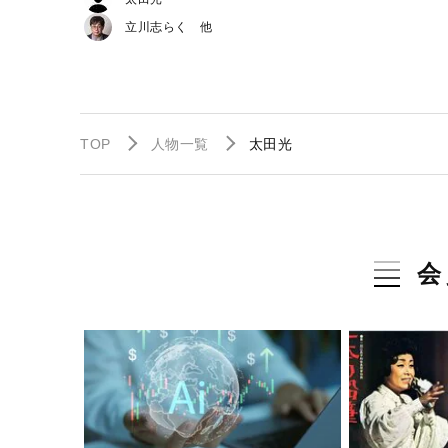
立川志らく
TOP
人物一覧
太田光
会