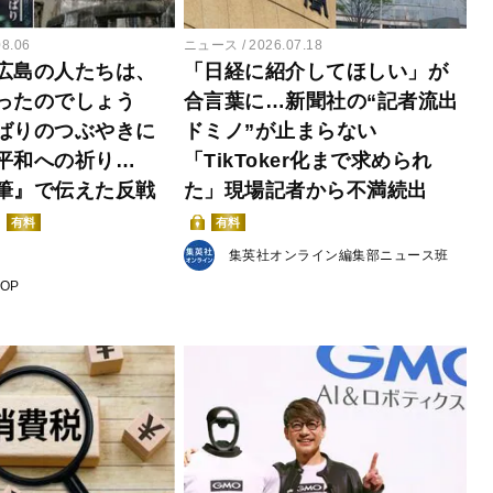
08.06
ニュース
2026.07.18
広島の人たちは、
「日経に紹介してほしい」が
ったのでしょう
合言葉に…新聞社の“記者流出
ばりのつぶやきに
ドミノ”が止まらない
平和への祈り…
「TikToker化まで求められ
筆』で伝えた反戦
た」現場記者から不満続出
有料
有料
集英社オンライン編集部ニュース班
POP