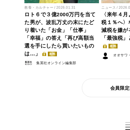
教養・カルチャー
2026.01.31
ニュース
2026.
ロト６で３億2000万円を当て
〈来年４月
た男が、波乱万丈の末にたど
税１％へ〉
り着いた「お金」「仕事」
減税を嫌が
「幸福」の答え「再び高額当
「最強税」
選を手にしたら買いたいもの
有料
は…」
有料
オオサワ
集英社オンライン編集部
会員限定