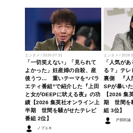
エンタメ
2026.07.31
エンタメ
2026.
「一切笑えない」「見られて
「人気があ
よかった」妊産婦の自殺、産
る？」テレ
後うつ… 重いテーマを“バラ
裏側 『人
エティ番組”で紹介した『上田
SPが暴い
と女がDEEPに吠える夜』の功
【2026 
績【2026 集英社オンライン上
期 世間を
半期 世間を騒がせたテレビ
組 3位】
番組 2位】
戸部田誠
ノブユキ