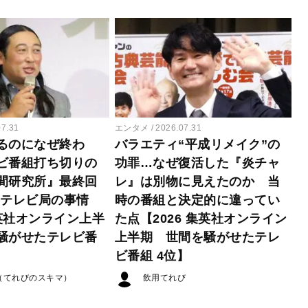
07.31
エンタメ
2026.07.31
るのになぜ終わ
バラエティ“平成リメイク”の
ビ番組打ち切りの
功罪…なぜ復活した『炎チャ
間研究所』最終回
レ』は別物に見えたのか 当
たテレビ局の事情
時の番組と決定的に違ってい
集英社オンライン上半
た点【2026 集英社オンライン
騒がせたテレビ番
上半期 世間を騒がせたテレ
ビ番組 4位】
（てれびのスキマ）
飲用てれび