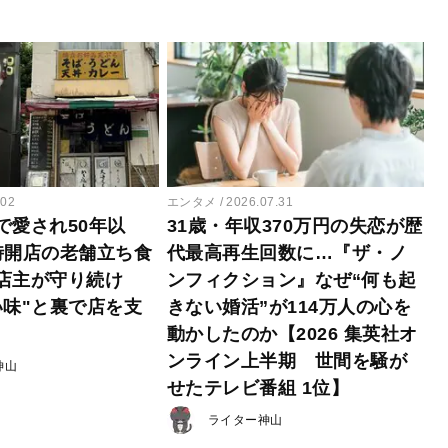
.02
エンタメ
2026.07.31
で愛され50年以
31歳・年収370万円の失恋が歴
時開店の老舗立ち食
代最高再生回数に…『ザ・ノ
店主が守り続け
ンフィクション』なぜ“何も起
い味"と裏で店を支
きない婚活”が114万人の心を
動かしたのか【2026 集英社オ
ンライン上半期 世間を騒が
神山
せたテレビ番組 1位】
ライター神山