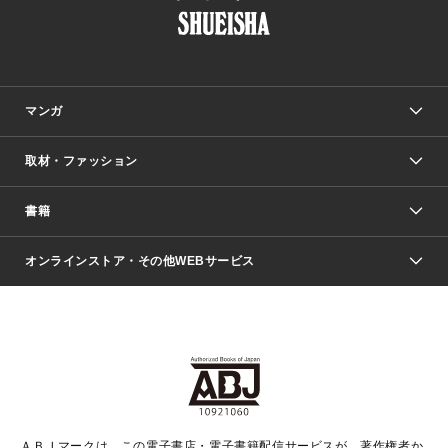
マンガ
取材・ファッション
少年マンガ
週刊少年ジャンプ
書籍
ファッション・美容
青年マンガ
ジャンプSQ.
Seventeen
週刊ヤングジャンプ
オンラインストア・その他WEBサービス
文芸・文庫・総合
芸能・情報・スポーツ
少女マンガ
Vジャンプ
non-no Web
ヤングジャンプ定期購読デジタル
すばる
Myojo
オンラインストア
りぼん
学芸・ノンフィクション・新書
最強ジャンプ
女性マンガ
@BAILA
ヤンジャン＋
小説すばる
週プレNEWS
マーガレット
集英社OTOコンテンツ
集英社 学芸編集部
少年ジャンプ＋
その他WEBサービス
クッキー
ライトノベル・ノベライズ
MAQUIA ONLINE
となりのヤングジャンプ
集英社 文芸ステーション
週プレ グラジャパ！
別冊マーガレット
SHUEISHA MANGA-ART HERITAGE
集英社 ビジネス書
ゼブラック
ココハナ
SHUEISHA ADNAVI
SPUR.JP
集英社Webマガジン Cobalt
グランドジャンプ
web 集英社文庫
キッズ
web Sportiva
マンガMee
ジャンプキャラクターズストア
集英社新書
ジャンプルーキー！
月刊オフィスユー
ＡＢＪマークは、この電子書店・電子書籍配信サービスが、著作権者か