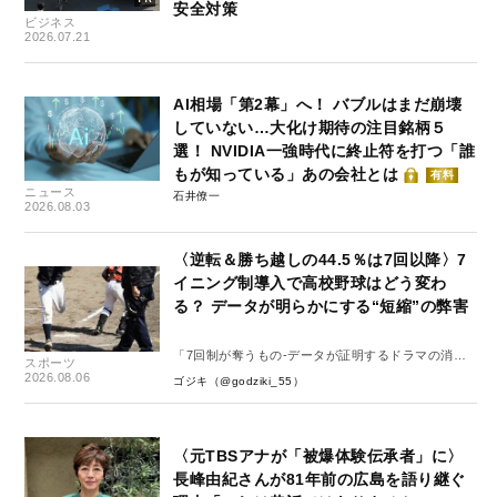
安全対策
ビジネス
2026.07.21
AI相場「第2幕」へ！ バブルはまだ崩壊
していない…大化け期待の注目銘柄５
選！ NVIDIA一強時代に終止符を打つ「誰
もが知っている」あの会社とは
有料
ニュース
石井僚一
2026.08.03
〈逆転＆勝ち越しの44.5％は7回以降〉7
イニング制導入で高校野球はどう変わ
る？ データが明らかにする“短縮”の弊害
「7回制が奪うもの-データが証明するドラマの消
スポーツ
失-」
2026.08.06
ゴジキ（@godziki_55）
〈元TBSアナが「被爆体験伝承者」に〉
長峰由紀さんが81年前の広島を語り継ぐ