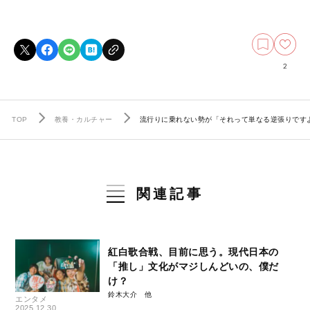
2
TOP
教養・カルチャー
流行りに乗れない勢が「それって単なる逆張りです
関連記事
紅白歌合戦、目前に思う。現代日本の
「推し」文化がマジしんどいの、僕だ
け？
鈴木大介
エンタメ
2025.12.30