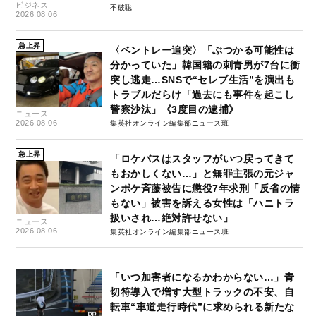
ビジネス
不破聡
2026.08.06
急上昇
〈ベントレー追突〉「ぶつかる可能性は
分かっていた」韓国籍の刺青男が7台に衝
突し逃走…SNSで“セレブ生活”を演出も
トラブルだらけ「過去にも事件を起こし
警察沙汰」《3度目の逮捕》
ニュース
2026.08.06
集英社オンライン編集部ニュース班
急上昇
「ロケバスはスタッフがいつ戻ってきて
もおかしくない…」と無罪主張の元ジャ
ンポケ斉藤被告に懲役7年求刑「反省の情
もない」被害を訴える女性は「ハニトラ
扱いされ…絶対許せない」
ニュース
2026.08.06
集英社オンライン編集部ニュース班
「いつ加害者になるかわからない…」青
切符導入で増す大型トラックの不安、自
転車“車道走行時代”に求められる新たな