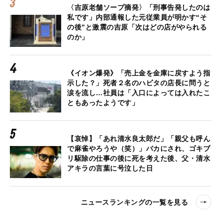
〈吉原老舗ソープ摘発〉「刑事告発したのは
私です」内部通報した元従業員が明かす“そ
の後”と激震の吉原「次はどの店がやられる
のか」
《イオン爆発》「売上金を金庫に戻すよう指
示した？」死者２名のハビタの店長に問うと
涙を流し…社員は「入口によっては入れたこ
ともあったようです」
【哀悼】「あれ清水良太郎だ」「親父も呼ん
で麻雀やろうや（笑）」バカにされ、ゴキブ
リ駆除の仕事の後に死を考えた後、父・清水
アキラの言葉に号泣した日
ニュースランキングの一覧を見る