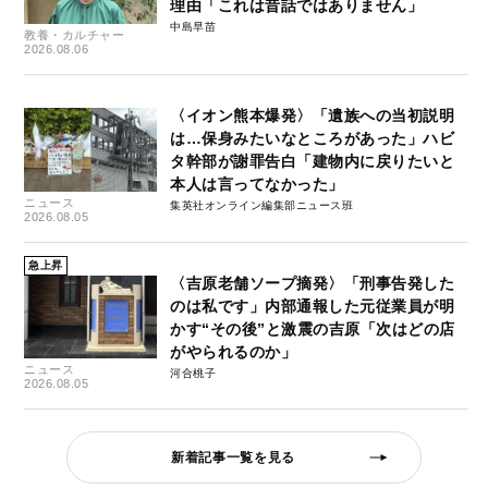
理由「これは昔話ではありません」
中島早苗
教養・カルチャー
2026.08.06
〈イオン熊本爆発〉「遺族への当初説明
は…保身みたいなところがあった」ハビ
タ幹部が謝罪告白「建物内に戻りたいと
本人は言ってなかった」
ニュース
集英社オンライン編集部ニュース班
2026.08.05
急上昇
〈吉原老舗ソープ摘発〉「刑事告発した
のは私です」内部通報した元従業員が明
かす“その後”と激震の吉原「次はどの店
がやられるのか」
ニュース
河合桃子
2026.08.05
新着記事一覧を見る