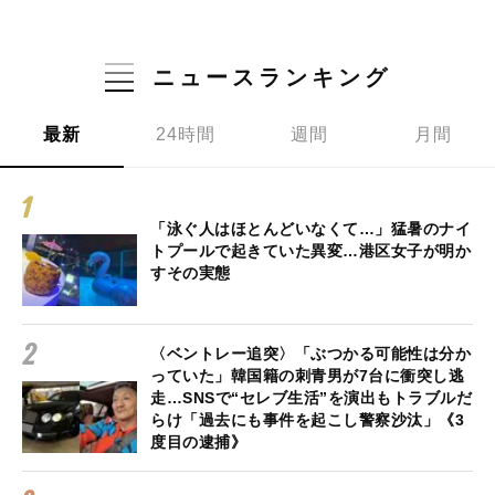
ニュースランキング
最新
24時間
週間
月間
「泳ぐ人はほとんどいなくて…」猛暑のナイ
トプールで起きていた異変…港区女子が明か
すその実態
〈ベントレー追突〉「ぶつかる可能性は分か
っていた」韓国籍の刺青男が7台に衝突し逃
走…SNSで“セレブ生活”を演出もトラブルだ
らけ「過去にも事件を起こし警察沙汰」《3
度目の逮捕》