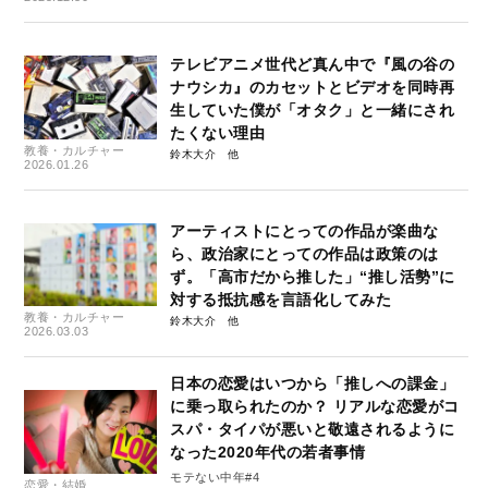
テレビアニメ世代ど真ん中で『風の谷の
ナウシカ』のカセットとビデオを同時再
生していた僕が「オタク」と一緒にされ
たくない理由
教養・カルチャー
鈴木大介
2026.01.26
アーティストにとっての作品が楽曲な
ら、政治家にとっての作品は政策のは
ず。「高市だから推した」“推し活勢”に
対する抵抗感を言語化してみた
教養・カルチャー
鈴木大介
2026.03.03
日本の恋愛はいつから「推しへの課金」
に乗っ取られたのか？ リアルな恋愛がコ
スパ・タイパが悪いと敬遠されるように
なった2020年代の若者事情
モテない中年#4
恋愛・結婚