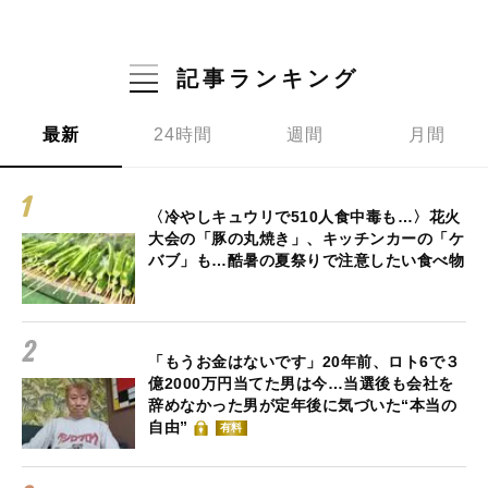
記事ランキング
最新
24時間
週間
月間
〈冷やしキュウリで510人食中毒も…〉花火
大会の「豚の丸焼き」、キッチンカーの「ケ
バブ」も…酷暑の夏祭りで注意したい食べ物
「もうお金はないです」20年前、ロト6で３
億2000万円当てた男は今…当選後も会社を
辞めなかった男が定年後に気づいた“本当の
自由”
有料