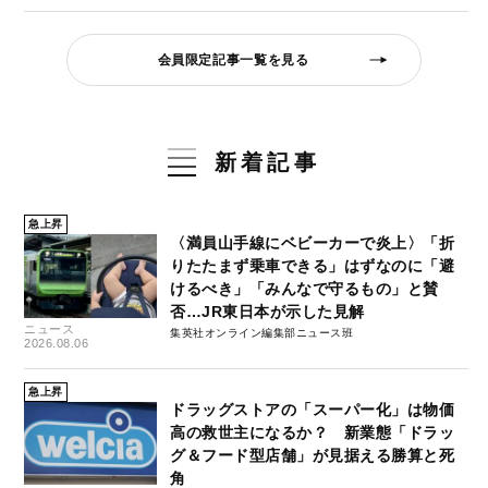
会員限定記事一覧を見る
新着記事
急上昇
〈満員山手線にベビーカーで炎上〉「折
りたたまず乗車できる」はずなのに「避
けるべき」「みんなで守るもの」と賛
否…JR東日本が示した見解
ニュース
集英社オンライン編集部ニュース班
2026.08.06
急上昇
ドラッグストアの「スーパー化」は物価
高の救世主になるか？ 新業態「ドラッ
グ＆フード型店舗」が見据える勝算と死
角