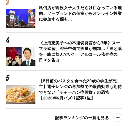
風俗店が現役女子大生だらけになっている理
由。ソープランドの個室からオンライン授業
に参加する嬢も…
《上沼恵美子への不適切発言から7年》スー
マラ武智、誹謗中傷で酒量が増加…「酒と薬
を一緒に飲んでいた」アルコール依存症の
日々を告白
【5日前のパスタを食べた20歳の学生が死
亡】電子レンジの再加熱での殺菌効果も期待
できない「チャーハン症候群」の恐怖
【2026年6月バズり記事1位】
記事ランキングの一覧を見る