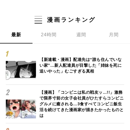
漫画ランキング
最新
24時間
週間
月間
【新連載・漫画】配達先は“誰も住んでいな
い家”…新人配達員が目撃した「姉妹を死に
追いやった」むごすぎる真相
【漫画】「コンビニは私の戦友ッ…!!」激務
で限界寸前の女子会社員がひたすらコンビニ
グルメに癒される…3食すべてコンビニ飯生
活を続けてきた漫画家が描きたかったものと
は