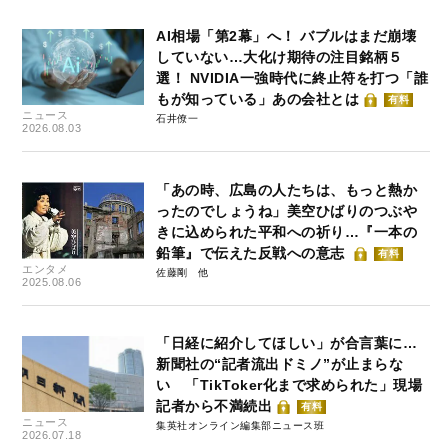
AI相場「第2幕」へ！ バブルはまだ崩壊
していない…大化け期待の注目銘柄５
選！ NVIDIA一強時代に終止符を打つ「誰
もが知っている」あの会社とは
有料
ニュース
石井僚一
2026.08.03
「あの時、広島の人たちは、もっと熱か
ったのでしょうね」美空ひばりのつぶや
きに込められた平和への祈り…『一本の
鉛筆』で伝えた反戦への意志
有料
エンタメ
佐藤剛
2025.08.06
「日経に紹介してほしい」が合言葉に…
新聞社の“記者流出ドミノ”が止まらな
い 「TikToker化まで求められた」現場
記者から不満続出
有料
ニュース
集英社オンライン編集部ニュース班
2026.07.18