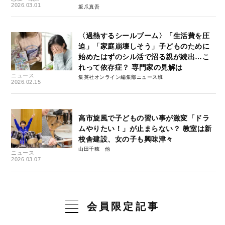
2026.03.01
坂爪真吾
〈過熱するシールブーム〉「生活費を圧
迫」「家庭崩壊しそう」子どものために
始めたはずのシル活で沼る親が続出…こ
れって依存症？ 専門家の見解は
ニュース
集英社オンライン編集部ニュース班
2026.02.15
高市旋風で子どもの習い事が激変「ドラ
ムやりたい！」が止まらない？ 教室は新
校舎建設、女の子も興味津々
山田千穂
ニュース
2026.03.07
会員限定記事