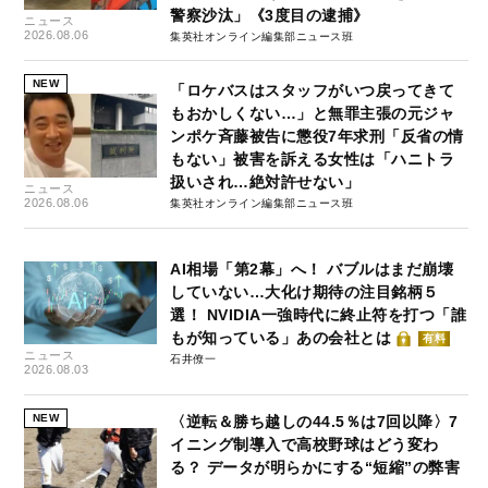
警察沙汰」《3度目の逮捕》
ニュース
2026.08.06
集英社オンライン編集部ニュース班
NEW
「ロケバスはスタッフがいつ戻ってきて
もおかしくない…」と無罪主張の元ジャ
ンポケ斉藤被告に懲役7年求刑「反省の情
もない」被害を訴える女性は「ハニトラ
扱いされ…絶対許せない」
ニュース
2026.08.06
集英社オンライン編集部ニュース班
AI相場「第2幕」へ！ バブルはまだ崩壊
していない…大化け期待の注目銘柄５
選！ NVIDIA一強時代に終止符を打つ「誰
もが知っている」あの会社とは
有料
ニュース
石井僚一
2026.08.03
NEW
〈逆転＆勝ち越しの44.5％は7回以降〉7
イニング制導入で高校野球はどう変わ
る？ データが明らかにする“短縮”の弊害