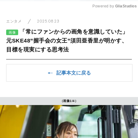
Powered by 
GliaStudios
Mute
2025.08.23
エンタメ
「常にファンからの画角を意識していた」
画像
元SKE48”握手会の女王”須田亜香里が明かす、
目標を現実にする思考法
記事本文に戻る
（画像1/4）