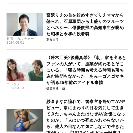
宮沢りえの首を絞めすぎてりえママから
怒られ、石原軍団から山盛りのフルーツ
とヘネシー…俳優復帰の高知東生が眺め
た昭和と令和の役者魂
教養・カルチャー
高知東生
2024.06.01
《鈴木亜美×後藤真希》「朝、家を出ると
ファンの人がいて、授業が終わるとそこ
にいる」「寝る時間も考える時間も落ち
込む時間もなかった」あみーゴとゴマキ
が語る25年前のアイドル事情
エンタメ
2024.03.13
後藤真希
紗倉まなに憧れて、警察官を辞めてAVデ
ビュー。常にまわりの目を気にして生き
てきた、ちゃんよたはなぜAV女優になっ
たのか。「人はいつ死ぬかわからないか
ら、他人の目なんて気にしないで生きた
方がいい」【2023インタビュー記事 3