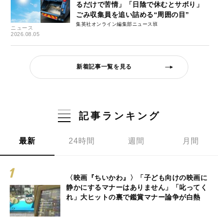
るだけで苦情」「日陰で休むとサボり」
ごみ収集員を追い詰める“周囲の目”
集英社オンライン編集部ニュース班
ニュース
2026.08.05
新着記事一覧を見る
記事ランキング
最新
24時間
週間
月間
〈映画『ちいかわ』〉「子ども向けの映画に
静かにするマナーはありません」「叱ってく
れ」大ヒットの裏で鑑賞マナー論争が白熱