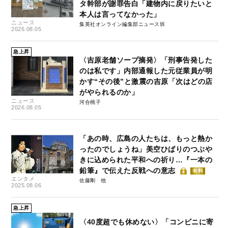
タ幹部が謝罪告白「建物内に戻りたいと
本人は言ってなかった」
ニュース
集英社オンライン編集部ニュース班
2026.08.05
急上昇
〈吉原老舗ソープ摘発〉「刑事告発した
のは私です」内部通報した元従業員が明
かす“その後”と激震の吉原「次はどの店
がやられるのか」
ニュース
河合桃子
2026.08.05
「あの時、広島の人たちは、もっと熱か
ったのでしょうね」美空ひばりのつぶや
きに込められた平和への祈り…『一本の
鉛筆』で伝えた反戦への意志
有料
エンタメ
佐藤剛
2025.08.06
急上昇
〈40度超でも休めない〉「コンビニに寄