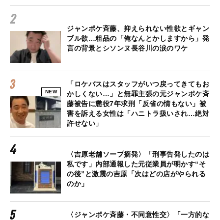
ジャンポケ斉藤、抑えられない性欲とギャン
ブル欲…粗品の「俺なんとかしますから」発
言の背景とシソンヌ長谷川の涙のワケ
「ロケバスはスタッフがいつ戻ってきてもお
NEW
かしくない…」と無罪主張の元ジャンポケ斉
藤被告に懲役7年求刑「反省の情もない」被
害を訴える女性は「ハニトラ扱いされ…絶対
許せない」
〈吉原老舗ソープ摘発〉「刑事告発したのは
私です」内部通報した元従業員が明かす“そ
の後”と激震の吉原「次はどの店がやられる
のか」
〈ジャンポケ斉藤・不同意性交〉「一方的な