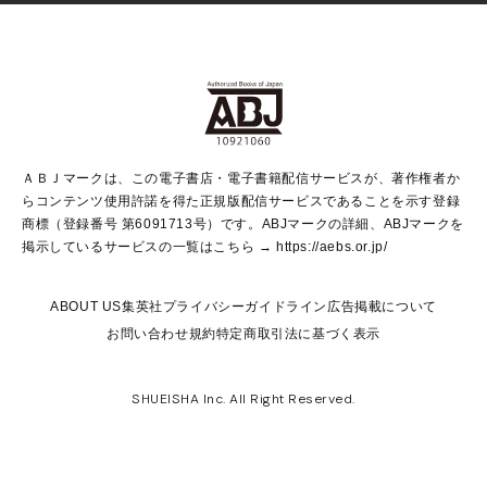
Vジャンプ
non-no Web
ヤングジャンプ定期購読デジタル
すばる
Myojo
オンラインストア
りぼん
学芸・ノンフィクション・新書
最強ジャンプ
女性マンガ
@BAILA
ヤンジャン＋
小説すばる
週プレNEWS
マーガレット
集英社OTOコンテンツ
集英社 学芸編集部
少年ジャンプ＋
その他WEBサービス
クッキー
ライトノベル・ノベライズ
MAQUIA ONLINE
となりのヤングジャンプ
集英社 文芸ステーション
週プレ グラジャパ！
別冊マーガレット
SHUEISHA MANGA-ART HERITAGE
集英社 ビジネス書
ゼブラック
ココハナ
SHUEISHA ADNAVI
SPUR.JP
集英社Webマガジン Cobalt
グランドジャンプ
web 集英社文庫
キッズ
web Sportiva
マンガMee
ジャンプキャラクターズストア
集英社新書
ジャンプルーキー！
月刊オフィスユー
ＡＢＪマークは、この電子書店・電子書籍配信サービスが、著作権者か
EDITOR'S LAB
LEE
集英社オレンジ文庫
ウルトラジャンプ
青春と読書
パラスポ＋！
らコンテンツ使用許諾を得た正規版配信サービスであることを示す登録
集英社みらい文庫
リマコミ＋
HAPPY PLUS STORE
集英社新書プラス
ジャンプTOON
商標（登録番号 第6091713号）です。ABJマークの詳細、ABJマークを
Marisol
シフォン文庫
アジア人物史
S-KIDS.LAND
マンガMeets
掲示しているサービスの一覧はこちら →
https://aebs.or.jp/
shueisha vox
よみタイ
S-MANGA
Web éclat
ダッシュエックス文庫
LEEマルシェ
kotoba
集英社ジャンプリミックス
ABOUT US
集英社プライバシーガイドライン
広告掲載について
T JAPAN:The New York Times Style Magazine
JUMP j BOOKS
お問い合わせ
規約
特定商取引法に基づく表示
SHOP Marisol
e!集英社
集英社コミック文庫
集英社女性誌ポータル
éclat premium
imidas
MEN'S NON-NO WEB
SHUEISHA Inc. All Right Reserved.
mirabella
UOMO
mirabella homme