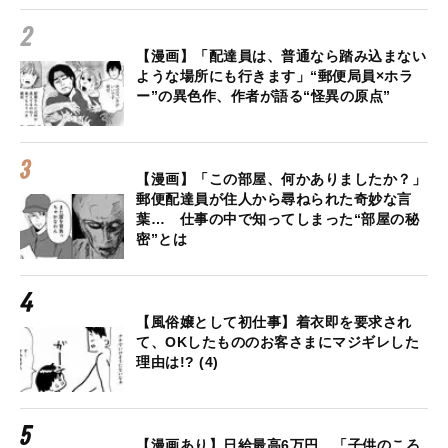
【漫画】「配達員は、普通なら踏み込まない
ような場所にも行きます」“郵便局員×ホラ
ー”の異色作、作者が語る“怪異の原点”
【漫画】「この部屋、何かありましたか？」
郵便配達員が住人から尋ねられた奇妙な言
葉… 仕事の中で知ってしまった“部屋の秘
密”とは
【風俗嬢として初仕事】着衣即を要求され
て、OKしたもののお客さまにマジギレした
理由は!? (4)
【漫画あり】日給最高6万円。「子供のころ