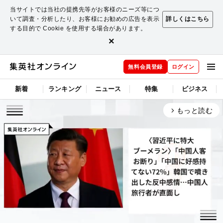
当サイトでは当社の提携先等がお客様のニーズ等につ
いて調査・分析したり、お客様にお勧めの広告を表示
詳しくはこちら
する目的で Cookie を使用する場合があります。
×
無料会員登録
ログイン
新着
ランキング
ニュース
特集
ビジネス
もっと読む
arrow_forward_ios