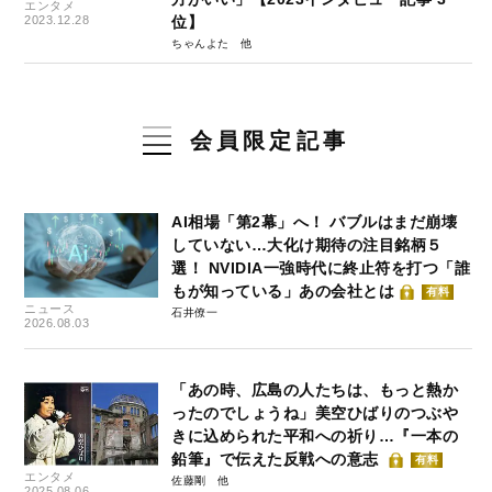
エンタメ
2023.12.28
位】
ちゃんよた
会員限定記事
AI相場「第2幕」へ！ バブルはまだ崩壊
していない…大化け期待の注目銘柄５
選！ NVIDIA一強時代に終止符を打つ「誰
もが知っている」あの会社とは
有料
ニュース
石井僚一
2026.08.03
「あの時、広島の人たちは、もっと熱か
ったのでしょうね」美空ひばりのつぶや
きに込められた平和への祈り…『一本の
鉛筆』で伝えた反戦への意志
有料
エンタメ
佐藤剛
2025.08.06