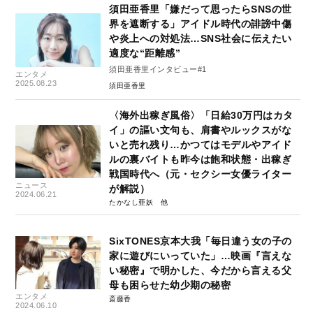
須田亜香里「嫌だって思ったらSNSの世
界を遮断する」アイドル時代の誹謗中傷
や炎上への対処法…SNS社会に伝えたい
適度な“距離感”
須田亜香里インタビュー#1
エンタメ
2025.08.23
須田亜香里
〈海外出稼ぎ風俗〉「日給30万円はカタ
イ」の謳い文句も、肩書やルックスがな
いと売れ残り…かつてはモデルやアイド
ルの裏バイトも昨今は飽和状態・出稼ぎ
戦国時代へ（元・セクシー女優ライター
ニュース
が解説）
2024.06.21
たかなし亜妖
SixTONES京本大我「毎日違う女の子の
家に遊びにいっていた」…映画『言えな
い秘密』で明かした、今だから言える父
母も困らせた幼少期の秘密
エンタメ
斎藤香
2024.06.10