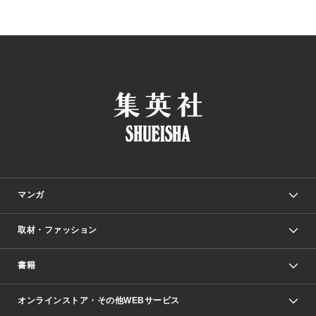
マンガ
取材・ファッション
少年マンガ
週刊少年ジャンプ
書籍
ファッション・美容
青年マンガ
ジャンプSQ.
Seventeen
週刊ヤングジャンプ
オンラインストア・その他WEBサービス
文芸・文庫・総合
芸能・情報・スポーツ
少女マンガ