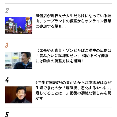
風俗店が現役女子大生だらけになっている理
由。ソープランドの個室からオンライン授業
に参加する嬢も…
〈エモやん直言〉ゾンビたばこ渦中の広島は
「昔みたいに猛練習せい」 悩めるベイ藤浪
には独自の調整方法を指南！
5年生存率約7%の胃がんから江本孟紀はなぜ
生還できたのか「病気後、悪化するやつに共
通してることは…」術後の凄絶な苦しみを明
かす