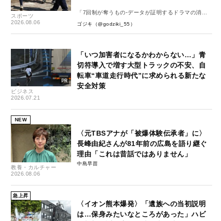
「7回制が奪うもの-データが証明するドラマの消
スポーツ
失-」
2026.08.06
ゴジキ（@godziki_55）
「いつ加害者になるかわからない…」青
切符導入で増す大型トラックの不安、自
転車“車道走行時代”に求められる新たな
安全対策
ビジネス
2026.07.21
NEW
〈元TBSアナが「被爆体験伝承者」に〉
長峰由紀さんが81年前の広島を語り継ぐ
理由「これは昔話ではありません」
中島早苗
教養・カルチャー
2026.08.06
急上昇
〈イオン熊本爆発〉「遺族への当初説明
は…保身みたいなところがあった」ハビ