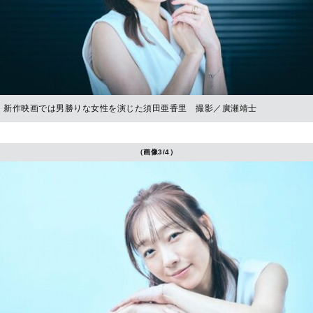
新作映画では男勝りな女性を演じた須田亜香里 撮影／廣瀬靖士
（画像3/4）