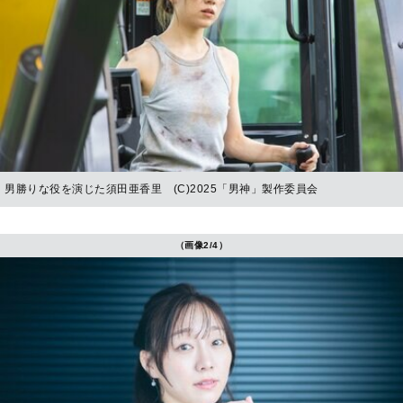
男勝りな役を演じた須田亜香里 (C)2025「男神」製作委員会
（画像2/4）