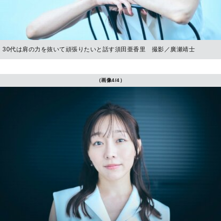
30代は肩の力を抜いて頑張りたいと話す須田亜香里 撮影／廣瀬靖士
（画像4/4）