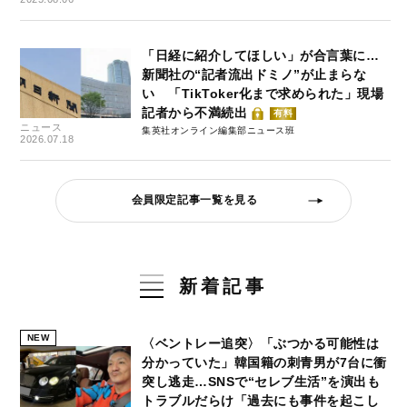
「日経に紹介してほしい」が合言葉に…
新聞社の“記者流出ドミノ”が止まらな
い 「TikToker化まで求められた」現場
記者から不満続出
有料
ニュース
集英社オンライン編集部ニュース班
2026.07.18
会員限定記事一覧を見る
新着記事
NEW
〈ベントレー追突〉「ぶつかる可能性は
分かっていた」韓国籍の刺青男が7台に衝
突し逃走…SNSで“セレブ生活”を演出も
トラブルだらけ「過去にも事件を起こし