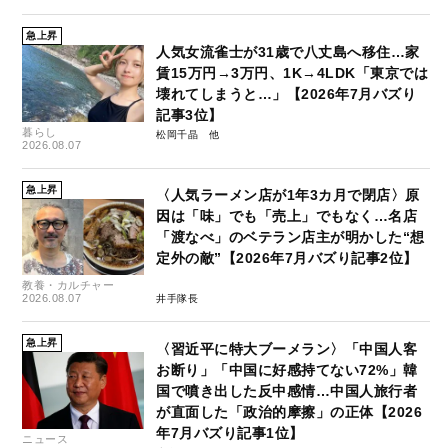
急上昇
人気女流雀士が31歳で八丈島へ移住…家
賃15万円→3万円、1K→4LDK「東京では
壊れてしまうと…」【2026年7月バズり
記事3位】
暮らし
松岡千晶
2026.08.07
急上昇
〈人気ラーメン店が1年3カ月で閉店〉原
因は「味」でも「売上」でもなく…名店
「渡なべ」のベテラン店主が明かした“想
定外の敵”【2026年7月バズり記事2位】
教養・カルチャー
2026.08.07
井手隊長
急上昇
〈習近平に特大ブーメラン〉「中国人客
お断り」「中国に好感持てない72%」韓
国で噴き出した反中感情…中国人旅行者
が直面した「政治的摩擦」の正体【2026
年7月バズり記事1位】
ニュース