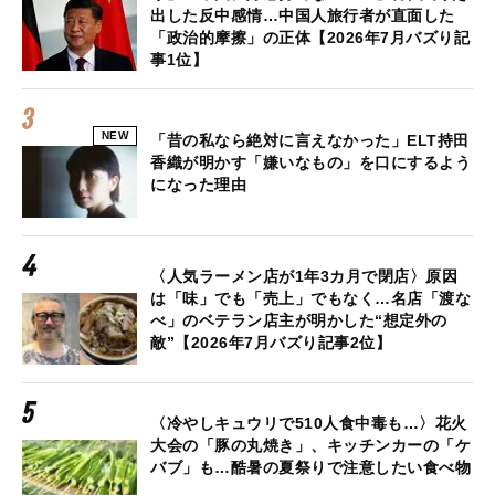
出した反中感情…中国人旅行者が直面した
「政治的摩擦」の正体【2026年7月バズり記
事1位】
NEW
「昔の私なら絶対に言えなかった」ELT持田
香織が明かす「嫌いなもの」を口にするよう
になった理由
〈人気ラーメン店が1年3カ月で閉店〉原因
は「味」でも「売上」でもなく…名店「渡な
べ」のベテラン店主が明かした“想定外の
敵”【2026年7月バズり記事2位】
〈冷やしキュウリで510人食中毒も…〉花火
大会の「豚の丸焼き」、キッチンカーの「ケ
バブ」も…酷暑の夏祭りで注意したい食べ物