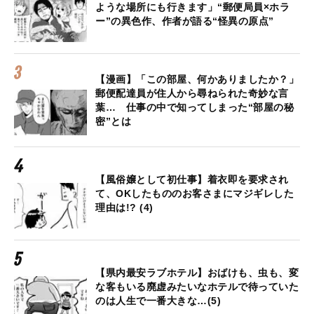
ような場所にも行きます」“郵便局員×ホラ
ー”の異色作、作者が語る“怪異の原点”
【漫画】「この部屋、何かありましたか？」
郵便配達員が住人から尋ねられた奇妙な言
葉… 仕事の中で知ってしまった“部屋の秘
密”とは
【風俗嬢として初仕事】着衣即を要求され
て、OKしたもののお客さまにマジギレした
理由は!? (4)
【県内最安ラブホテル】おばけも、虫も、変
な客もいる廃虚みたいなホテルで待っていた
のは人生で一番大きな…(5)