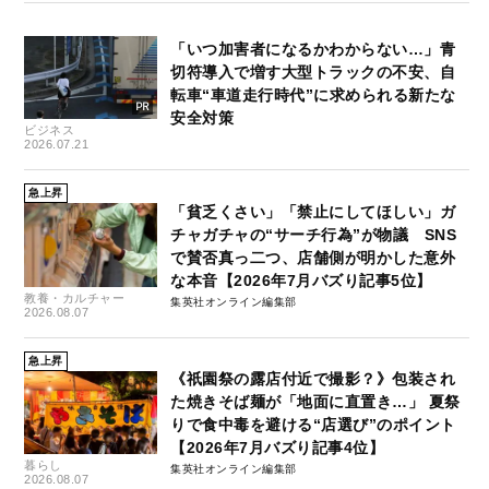
「いつ加害者になるかわからない…」青
切符導入で増す大型トラックの不安、自
転車“車道走行時代”に求められる新たな
安全対策
ビジネス
2026.07.21
急上昇
「貧乏くさい」「禁止にしてほしい」ガ
チャガチャの“サーチ行為”が物議 SNS
で賛否真っ二つ、店舗側が明かした意外
な本音【2026年7月バズり記事5位】
教養・カルチャー
集英社オンライン編集部
2026.08.07
急上昇
《祇園祭の露店付近で撮影？》包装され
た焼きそば麺が「地面に直置き…」 夏祭
りで食中毒を避ける“店選び”のポイント
【2026年7月バズり記事4位】
暮らし
集英社オンライン編集部
2026.08.07