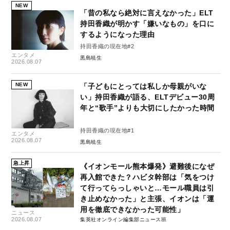
NEW
「昔の私なら絶対に言えなかった」ELT
持田香織が明かす「嫌いなもの」を口に
するようになった理由
持田香織の現在地#2
エンタメ
黒島暁生
2026.08.07
NEW
「子どもにとっては私しか母親がいな
い」持田香織が語る、ELTデビュー30周
年と“歌手”よりも大切にしたかった時間
持田香織の現在地#1
エンタメ
2026.08.07
黒島暁生
急上昇
《イオンモール熊本爆発》避難後になぜ
再入館できた？ハビタ幹部は「気をつけ
て行ってらっしゃいと…モール職員は引
き止めなかった」と主張、イオンは「運
用を徹底できなかった可能性」
ニュース
2026.08.07
集英社オンライン編集部ニュース班