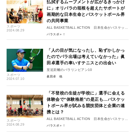
払拭するムーブメントが広がるきっかけ
に」オリパラの垣根を超えたサポートが
画期的な日本生命とバスケットボール界
の共同事業
スポーツ
ALL BASKETBALL ACTION 日本生命がバスケット
2024.08.29
ボールをサポートする理由【後編】
パラスポ＋！
「人の目が気になったし、恥ずかしかっ
たのでパラ出場は考えていなかった」眞
田卓選手の車いすテニスとの出会い
至近距離のパラリンピアン10
スポーツ
眞田卓
2024.07.10
「不登校の生徒が学校に」選手に会える
体験会で“体験格差”の是正も…バスケッ
トボール界が試みる競技団体と企業の連
携とは？
ALL BASKETBALL ACTION 日本生命がバスケット
スポーツ
ボールをサポートする理由【前編】
2024.08.29
パラスポ＋！