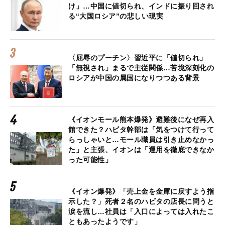
け」…中国に値切られ、インドに振り回され
る“大国ロシア”の悲しい現実
〈屈辱のプーチン〉習近平に「値切られ」
「無視され」まるで主従関係…苦境深刻化の
ロシアが中国の属国になりつつある背景
《イオンモール熊本爆発》避難後になぜ再入
館できた？ハビタ幹部は「気をつけて行って
らっしゃいと…モール職員は引き止めなかっ
た」と主張、イオンは「運用を徹底できなか
った可能性」
《イオン爆発》「売上金を金庫に戻すよう指
示した？」死者２名のハビタの店長に問うと
涙を流し…社員は「入口によっては入れたこ
ともあったようです」