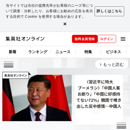
当サイトでは当社の提携先等がお客様のニーズ等につ
いて調査・分析したり、お客様にお勧めの広告を表示
詳しくはこちら
する目的で Cookie を使用する場合があります。
×
無料会員登録
ログイン
新着
ランキング
ニュース
特集
ビジネス
もっと読む
arrow_forward_ios