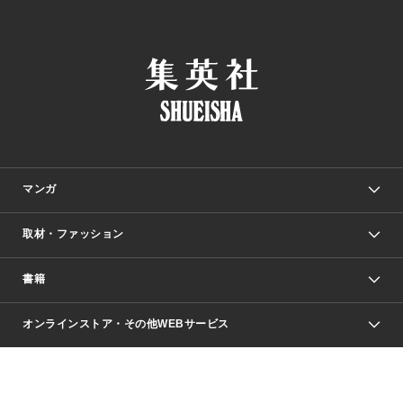
マンガ
取材・ファッション
少年マンガ
週刊少年ジャンプ
書籍
ファッション・美容
青年マンガ
ジャンプSQ.
Seventeen
週刊ヤングジャンプ
オンラインストア・その他WEBサービス
文芸・文庫・総合
芸能・情報・スポーツ
少女マンガ
Vジャンプ
non-no Web
ヤングジャンプ定期購読デジタル
すばる
Myojo
オンラインストア
りぼん
学芸・ノンフィクション・新書
最強ジャンプ
女性マンガ
@BAILA
ヤンジャン＋
小説すばる