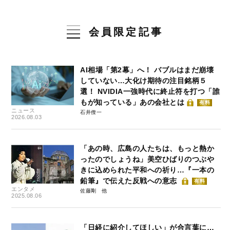
会員限定記事
AI相場「第2幕」へ！ バブルはまだ崩壊
していない…大化け期待の注目銘柄５
選！ NVIDIA一強時代に終止符を打つ「誰
もが知っている」あの会社とは
有料
ニュース
石井僚一
2026.08.03
「あの時、広島の人たちは、もっと熱か
ったのでしょうね」美空ひばりのつぶや
きに込められた平和への祈り…『一本の
鉛筆』で伝えた反戦への意志
有料
エンタメ
佐藤剛
2025.08.06
「日経に紹介してほしい」が合言葉に…