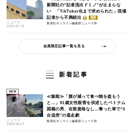
新聞社の“記者流出ドミノ”が止まらな
い 「TikToker化まで求められた」現場
記者から不満続出
有料
ニュース
集英社オンライン編集部ニュース班
2026.07.18
会員限定記事一覧を見る
新着記事
NEW
≪飯能≫「腹が減って食べ物を盗もう
と…」91歳女性殺害を供述したベトナム
国籍の男、在留資格なし…奪った車で“3
台追突”の逃走劇
ニュース
集英社オンライン編集部ニュース班
2026.08.07